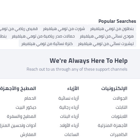
Popular Searches
بنطلون من تومي هيلفيغر
شورت من تومي هيلفيغر
قميص رياضي من تومي
هودي نسائي من تومي هيلفيغر
حمالات صدر رياضية من تومي هيلفيغر
بنطل
تيشيرت نسائي من تومي هيلفيغر
كنزة نسائية من تومي هيلفيغر
We're Always Here To Help
Reach out to us through any of these support channels
الإلكترونيات
الأزياء
المطبخ والأجهزة 
الجوالات
أزياء نسائية
الحمام
التابلت
أزياء رجالية
ديكور البيت
اللابتوبات
أزياء البنات
المطبخ والسفرة
الأجهزة المنزلية
أزياء الأولاد
أدوات وتحسين المنزل
الكاميرات
الساعات
المفارش