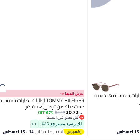
عرض الميجا 📣
T إطارات نظارات شمسية هندسية
TOMMY HILFIGER إطارات نظارات 
مستطيلة من تومي هيلفيغر
20.72
67% OFF
64.17
د.ب‏
أقل سعر في السنة
أقل سعر في السنة
لك رصيد مسترجع 10%
+ 1
احصل عليه خلال
14 - 15 اغسطس