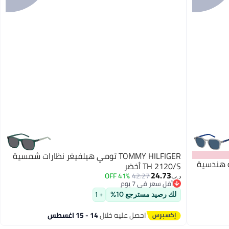
TOMMY HILFIGER تومي هيلفيغر نظارات شمسية
شمسية هندسية
TH 2120/S أخضر
24.73
41% OFF
42.27
د.ب‏
أقل سعر في 7 يوم
أقل سعر في 7 يوم
لك رصيد مسترجع 10%
+ 1
احصل عليه خلال
14 - 15 اغسطس