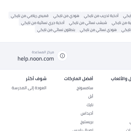
يكي
أحذية تدريب من نايكي
هودي من نايكي
قميص رياضي من نايكي
ية من نايكي
شبشب نسائي من نايكي
أحذية جري نسائية من نايكي
نايكي
هودي نسائي من نايكي
بنطلون نسائي من نايكي
مركز المساعدة
help.noon.com
 والألعاب
أفضل الماركات
شوف أكثر
سامسونج
العودة إلى المدرسة
أبل
نايك
أديداس
بريستيج
ات
لوريال باريس