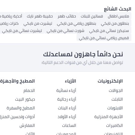
البحث الشائع
ملابس اطفال
فساتين للبنات
حقائب ظهر
حقيبة ظهر نايك
أحذية رياضية 
بنطلون من نايكي
بنطلون رياضي من نايكي
تيشيرت من نايكي
كنزات رياضي
سنيكرز نسائي من نايكي
شورت نسائي من نايكي
تيشيرت نسائي من نايكي
قميص رياضي نسائي من نايكي
نحن دائماً جاهزون لمساعدتك
تواصل معنا من خلال أي من قنوات الدعم التالية:
الإلكترونيات
الأزياء
المطبخ والأجهزة 
الجوالات
أزياء نسائية
الحمام
التابلت
أزياء رجالية
ديكور البيت
اللابتوبات
أزياء البنات
المطبخ والسفرة
الأجهزة المنزلية
أزياء الأولاد
أدوات وتحسين المنزل
الكاميرات
الساعات
المفارش
التلفزيونات
المجوهرات
الأثاث