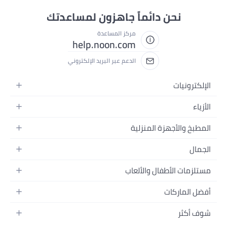
نحن دائماً جاهزون لمساعدتك
مركز المساعدة
help.noon.com
الدعم عبر البريد الإلكتروني
الإلكترونيات
الجوالات
الأزياء
التابلت
أزياء نسائية
المطبخ والأجهزة المنزلية
اللابتوبات
أزياء رجالية
الحمام
الأجهزة المنزلية
الجمال
أزياء البنات
ديكور البيت
الكاميرات
العطور
أزياء الأولاد
مستلزمات الأطفال والألعاب
المطبخ والسفرة
التلفزيونات
المكياج
الساعات
الحفاضات
أدوات وتحسين المنزل
السماعات
أفضل الماركات
العناية بالشعر
المجوهرات
وسائل تنقل الأطفال
المفارش
ألعاب القيمنق
سامسونج
العناية بالبشرة
شوف أكثر
حقائب نسائية
الرضاعة والتغذية
الأثاث
أبل
منتجات الحمام والجسم
نظارات رجالية