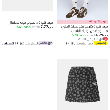
عرض الميجا 📣
بوما تنورة x سبونج بوب للاطفال
7.77
بوما تنورة كارغو متوسطة الطول
20.16
خصم 61%
د.ب‏
منسوجة من بوتيك الشباب
4.71
23.43
خصم 79%
د.ب‏
أقل سعر في السنة
أقل سعر في السنة
احصل عليه خلال
15 - 16
احصل عليه خلال
17 اغسطس
اغسطس