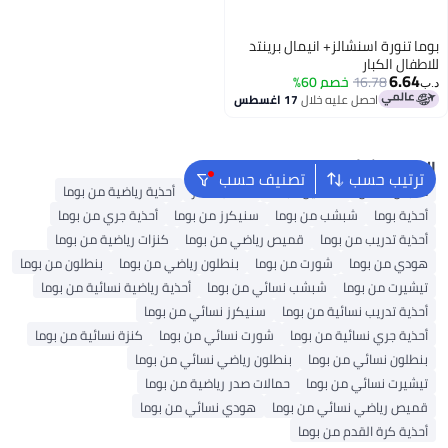
بوما تنورة اسنشالز+ انيمال برينتد
للاطفال الكبار
6.64
16.78
خصم 60%
د.ب‏
احصل عليه خلال
17 اغسطس
2
البحث الشائع
ترتيب حسب
تصنيف حسب
ملابس اطفال
فساتين للبنات
حقائب ظهر
أحذية رياضية من بوما
أحذية بوما
شبشب من بوما
سنيكرز من بوما
أحذية جري من بوما
أحذية تدريب من بوما
قميص رياضي من بوما
كنزات رياضية من بوما
هودي من بوما
شورت من بوما
بنطلون رياضي من بوما
بنطلون من بوما
تيشيرت من بوما
شبشب نسائي من بوما
أحذية رياضية نسائية من بوما
أحذية تدريب نسائية من بوما
سنيكرز نسائي من بوما
أحذية جري نسائية من بوما
شورت نسائي من بوما
كنزة نسائية من بوما
بنطلون نسائي من بوما
بنطلون رياضي نسائي من بوما
تيشيرت نسائي من بوما
حمالات صدر رياضية من بوما
قميص رياضي نسائي من بوما
هودي نسائي من بوما
أحذية كرة القدم من بوما