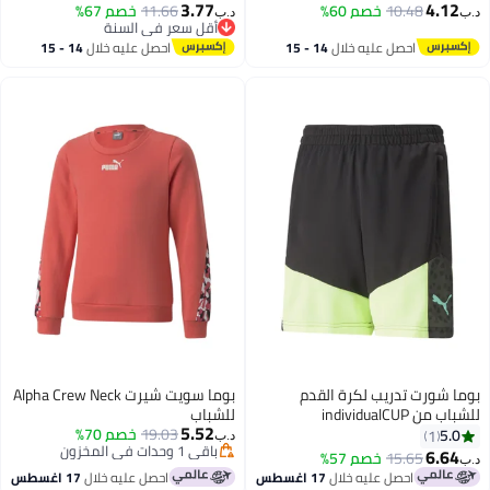
3.77
4.12
10.48
خصم 60%
11.66
خصم 67%
د.ب‏
د.ب‏
2
أقل سعر في السنة
أقل سعر في السنة
احصل عليه خلال
14 - 15
احصل عليه خلال
14 - 15
اغسطس
اغسطس
بوما شورت تدريب لكرة القدم
بوما سويت شيرت Alpha Crew Neck
للشباب من individualCUP
للشباب
5.52
19.03
خصم 70%
5.0
1
د.ب‏
باقي 1 وحدات في المخزون
6.64
15.65
خصم 57%
د.ب‏
باقي 1 وحدات في المخزون
احصل عليه خلال
17 اغسطس
احصل عليه خلال
17 اغسطس