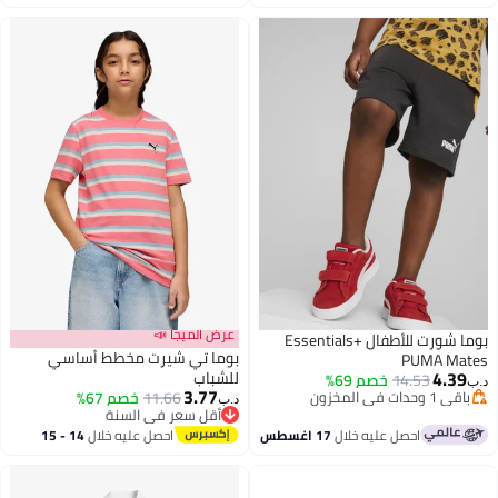
عرض الميجا 📣
بوما شورت للأطفال Essentials+
بوما تي شيرت مخطط أساسي
PUMA Mates
4.39
للشباب
14.53
خصم 69%
د.ب‏
3.77
باقي 1 وحدات في المخزون
11.66
خصم 67%
د.ب‏
2
باقي 1 وحدات في المخزون
أقل سعر في السنة
أقل سعر في السنة
احصل عليه خلال
17 اغسطس
احصل عليه خلال
14 - 15
اغسطس