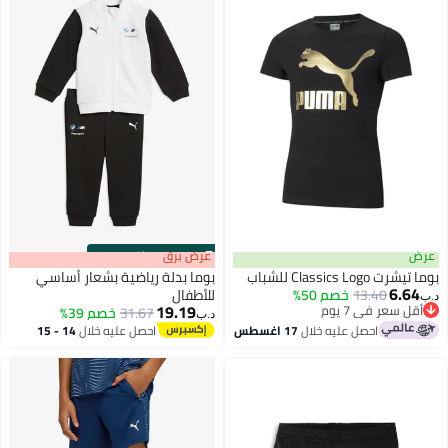
عرض
s
00
:
m
عرض برق
00
·
باقي 100%
بوما تيشرت Classics Logo للشباب
بوما بدلة رياضية بشعار أساسي
6.64
13.40
أقل سعر في 7 يوم
خصم 50%
للأطفال
د.ب‏
19.19
باقي 1 وحدات في المخزون
31.67
خصم 39%
د.ب‏
أقل سعر في 7 يوم
احصل عليه خلال
17 اغسطس
احصل عليه خلال
14 - 15
اغسطس