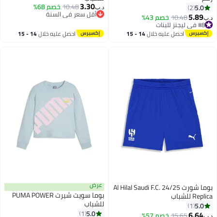
3.30
10.48
خصم 68%
5.0
2
د.ب‏
أقل سعر في السنة
5.89
10.48
خصم 43%
د.ب‏
أقل سعر في السنة
#8 في ليجنز للبنات
#8 في ليجنز للبنات
احصل عليه خلال
14 - 15
احصل عليه خلال
14 - 15
اغسطس
اغسطس
عرض
بوما شورت Al Hilal Saudi F.C. 24/25
بوما سويت شيرت PUMA POWER
Replica للشباب
للشباب
5.0
1
5.0
1
6.64
15.65
خصم 57%
د.ب‏