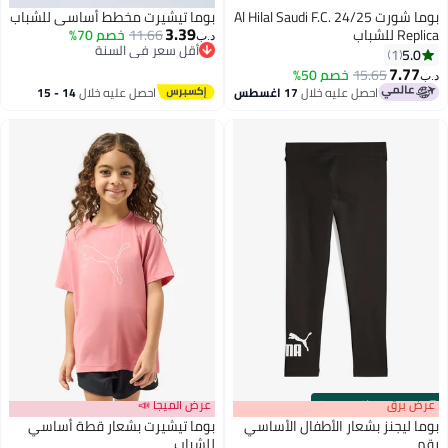
بوما شورت Al Hilal Saudi F.C. 24/25
بوما تيشيرت مخطط أساسي للشباب
3.39
Replica للشباب
11.66
خصم 70%
د.ب‏
أقل سعر في السنة
5.0
1
أقل سعر في السنة
7.77
15.65
خصم 50%
د.ب‏
2
احصل عليه خلال
17 اغسطس
احصل عليه خلال
14 - 15
اغسطس
s
00
:
m
عرض برق
00
·
باقي 100%
عرض الميجا 📣
بوما ليجنز بشعار الأطفال الأساسي
بوما تيشيرت بشعار قطة أساسي
رقم
للشباب