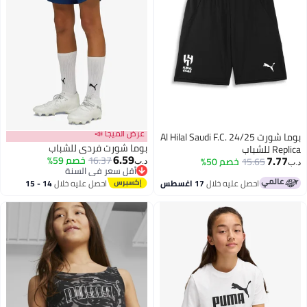
عرض الميجا 📣
بوما شورت Al Hilal Saudi F.C. 24/25
بوما شورت فردي للشباب
Replica للشباب
6.59
7.77
16.37
خصم 59%
15.65
خصم 50%
د.ب‏
د.ب‏
أقل سعر في السنة
2
أقل سعر في السنة
احصل عليه خلال
17 اغسطس
احصل عليه خلال
14 - 15
اغسطس