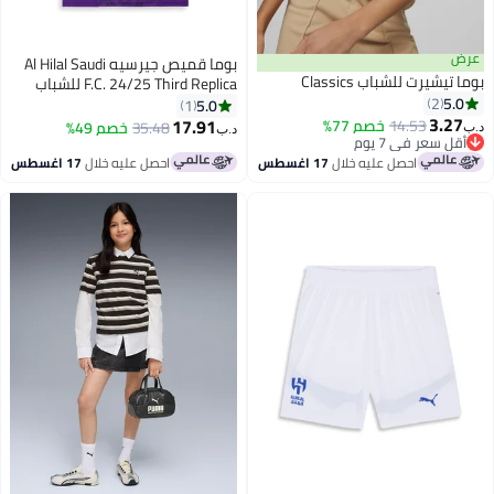
عرض
بوما قميص جيرسيه Al Hilal Saudi
بوما تيشيرت للشباب Classics
F.C. 24/25 Third Replica للشباب
5.0
2
5.0
1
3.27
17.91
14.53
أقل سعر في 7 يوم
خصم 77%
35.48
خصم 49%
د.ب‏
د.ب‏
باقي 1 وحدات في المخزون
أقل سعر في 7 يوم
احصل عليه خلال
17 اغسطس
احصل عليه خلال
17 اغسطس