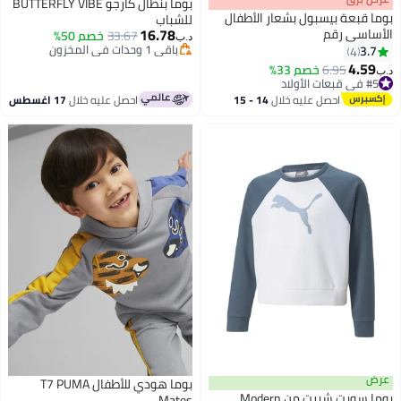
بوما بنطال كارجو BUTTERFLY VIBE
بوما قبعة بيسبول بشعار الأطفال
للشباب
16.78
الأساسي رقم
33.67
خصم 50%
د.ب‏
باقي 1 وحدات في المخزون
3.7
4
6
باقي 1 وحدات في المخزون
4.59
6.95
خصم 33%
د.ب‏
#5 في قبعات الأولاد
#5 في قبعات الأولاد
احصل عليه خلال
14 - 15
احصل عليه خلال
17 اغسطس
اغسطس
عرض
بوما هودي للأطفال T7 PUMA
بوما سويت شيرت من Modern
Mates