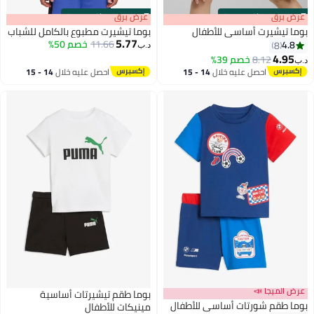
s
00
:
m
عرض برق
00
·
باقي 100%
s
00
:
m
عرض برق
00
·
باقي 100%
بوما تيشيرت أساسي للأطفال
بوما تيشيرت مطبوع بالكامل للشباب
5.77
11.66
خصم 50%
4.8
8
د.ب‏
4.95
8.12
خصم 39%
د.ب‏
3
احصل عليه خلال
14 - 15
احصل عليه خلال
14 - 15
اغسطس
اغسطس
عرض الميجا 📣
بوما طقم تيشيرتات أساسية
بوما طقم شورتات أساسي للأطفال
مينيكات للأطفال