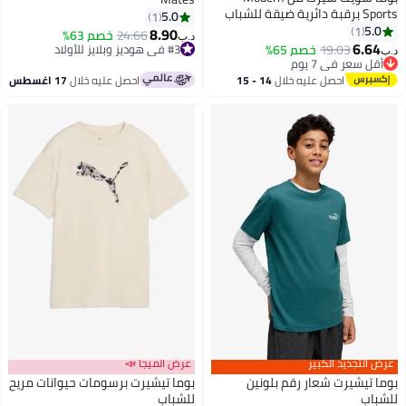
Sports برقبة دائرية ضيقة للشباب
5.0
1
5.0
1
8.90
24.66
خصم 63%
د.ب‏
6.64
19.03
خصم 65%
#3 في هوديز وبلايز للأولاد
د.ب‏
أقل سعر في 7 يوم
#3 في هوديز وبلايز للأولاد
أقل سعر في 7 يوم
احصل عليه خلال
14 - 15
احصل عليه خلال
17 اغسطس
اغسطس
عرض التجديد الكبير
عرض الميجا 📣
بوما تيشيرت شعار رقم بلونين
بوما تيشيرت برسومات حيوانات مريح
للشباب
للشباب