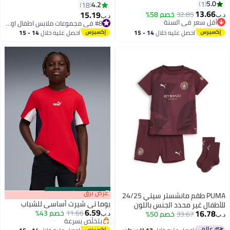
5.0
1
4.2
18
13.66
15.19
32.85
خصم 58%
د.ب‏
د.ب‏
4
2
أقل سعر في السنة
#8 في مجموعات ملابس اطفال اولاد
أقل سعر في السنة
#8 في مجموعات ملابس اطفال اولاد
احصل عليه خلال
14 - 15
احصل عليه خلال
14 - 15
اغسطس
اغسطس
s
00
:
m
عرض برق
00
·
باقي 100%
PUMA طقم مانشستر سيتي 24/25
بوما تي شيرت أساسي للشباب
للأطفال غير محدد الجنس باللون
6.59
16.78
11.66
خصم 43%
الأحمر الثالث
33.67
خصم 50%
د.ب‏
د.ب‏
بتخلّص بسرعة
بتخلّص بسرعة
5