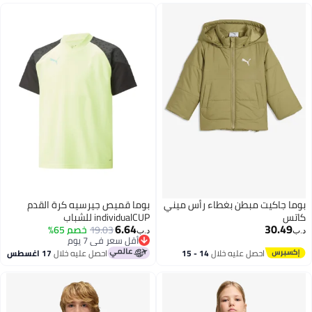
بوما جاكيت مبطن بغطاء رأس ميني
بوما قميص جيرسيه كرة القدم
كاتس
individualCUP للشباب
6.64
30.49
19.03
خصم 65%
د.ب‏
د.ب‏
أقل سعر في 7 يوم
أقل سعر في 7 يوم
احصل عليه خلال
14 - 15
احصل عليه خلال
17 اغسطس
اغسطس