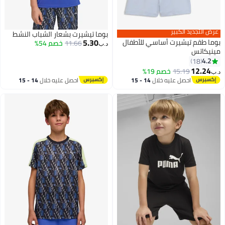
عرض التجديد الكبير
بوما تيشيرت بشعار الشباب النشط
5.30
بوما طقم تيشيرت أساسي للأطفال
11.66
خصم 54%
د.ب‏
مينيكاتس
4.2
18
4
12.24
15.19
خصم 19%
د.ب‏
احصل عليه خلال
14 - 15
احصل عليه خلال
14 - 15
اغسطس
اغسطس