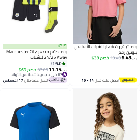
عرض
بوما تيشيرت شعار الشباب الأساسي
بوما طقم مصغر Manchester City
بلونين رقم
6.48
24/25 Away للشباب
10.48
خصم 38%
د.ب‏
5.0
1
2
11.15
#7 في مجموعات ملابس الأولاد
37.05
خصم 69%
د.ب‏
أقل سعر في 30 يوم
#7 في مجموعات ملابس الأولاد
احصل عليه خلال
14 - 15
احصل عليه خلال
17 اغسطس
اغسطس