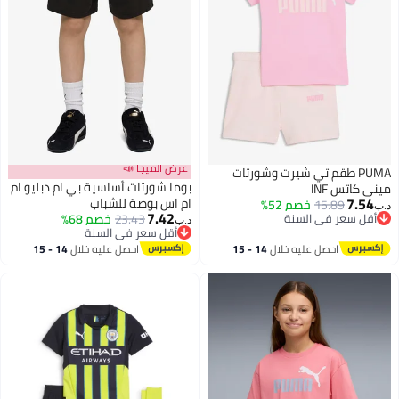
عرض الميجا 📣
PUMA طقم تي شيرت وشورتات
بوما شورتات أساسية بي ام دبليو ام
ميني كاتس INF
7.54
ام اس بوصة للشباب
15.89
أقل سعر في السنة
خصم 52%
د.ب‏
7.42
بتخلّص بسرعة
23.43
خصم 68%
د.ب‏
أقل سعر في السنة
أقل سعر في السنة
أقل سعر في السنة
احصل عليه خلال
14 - 15
احصل عليه خلال
14 - 15
اغسطس
اغسطس