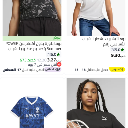
عرض
بوما تيشيرت بشعار الشباب
بوما بلوزة بدون أكمام من POWER
الأساسي رقم
Summer بتصميم مطبوع للشباب
5.0
3
5.0
1
9.30
د.ب‏
4
3.27
12.28
أقل سعر في 7 يوم
خصم 73%
د.ب‏
باقي 1 وحدات في المخزون
أقل سعر في 7 يوم
احصل عليه خلال
14 - 15
احصل عليه خلال
17 اغسطس
اغسطس