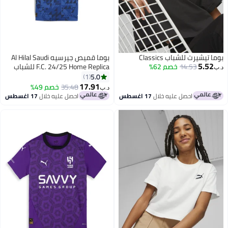
بوما تيشيرت للشباب Classics
بوما قميص جيرسيه Al Hilal Saudi
5.52
14.53
خصم 62%
F.C. 24/25 Home Replica للشباب
د.ب‏
5.0
1
17.91
35.48
خصم 49%
د.ب‏
احصل عليه خلال
17 اغسطس
احصل عليه خلال
17 اغسطس