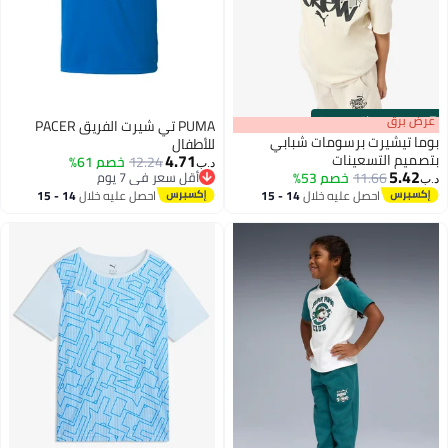
s
00
:
m
عرض برق
00
·
باقي 100%
PUMA تي شيرت الفريق PACER
بوما تيشيرت برسومات شبابي
للأطفال
4.71
بتصميم التسعينات
12.24
أقل سعر في 7 يوم
خصم 61%
د.ب‏
5.42
11.66
خصم 53%
بتخلّص بسرعة
د.ب‏
2
أقل سعر في 7 يوم
احصل عليه خلال
14 - 15
احصل عليه خلال
14 - 15
اغسطس
اغسطس