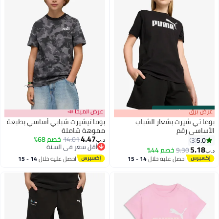
s
00
:
m
عرض برق
00
·
باقي 100%
عرض الميجا 📣
بوما تي شيرت بشعار الشباب
بوما تيشيرت شبابي أساسي بطبعة
الأساسي رقم
مموهة شاملة
4.47
14.01
خصم 68%
5.0
3
د.ب‏
4
أقل سعر في السنة
5.18
9.30
خصم 44%
د.ب‏
أقل سعر في السنة
احصل عليه خلال
14 - 15
احصل عليه خلال
14 - 15
اغسطس
اغسطس