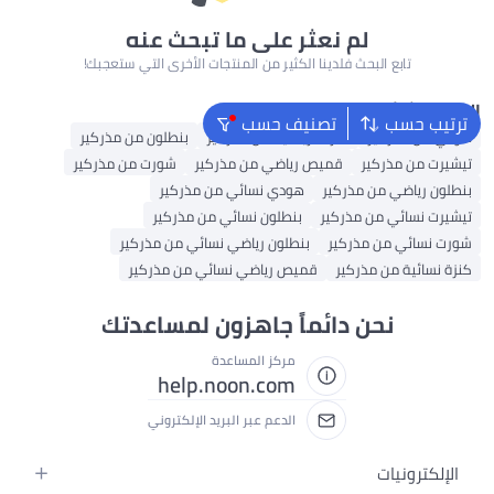
لم نعثر على ما تبحث عنه
تابع البحث فلدينا الكثير من المنتجات الأخرى التي ستعجبك!
البحث الشائع
ترتيب حسب
تصنيف حسب
هودي من مذركير
كنزات رياضية من مذركير
بنطلون من مذركير
تيشيرت من مذركير
قميص رياضي من مذركير
شورت من مذركير
بنطلون رياضي من مذركير
هودي نسائي من مذركير
تيشيرت نسائي من مذركير
بنطلون نسائي من مذركير
شورت نسائي من مذركير
بنطلون رياضي نسائي من مذركير
كنزة نسائية من مذركير
قميص رياضي نسائي من مذركير
نحن دائماً جاهزون لمساعدتك
مركز المساعدة
help.noon.com
الدعم عبر البريد الإلكتروني
الإلكترونيات