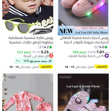
رويس أحذية جلدية مضيئة للأطفال،
رويس نظارة شمسية مستقطبة
أحذية بنات مزودة بأضواء، أحذية
بيضاوية للرضع، نظارات شمسية
رياضية للأطفال الصغار من عمر سنة
لطيفة للشاطئ والعطلات للحماية
4.2
4.0
31
57
إلى 3 سنوات، لون وردي
من الأشعة فوق البنفسجية 400
5.23
7.01
23.09
خصم 69%
11.15
خصم 53%
د.ب‏
د.ب‏
بإطار TPEE مرن خفيف الوزن وحزام
#7 في أحذية رياضية للفتيات
أقل سعر في السنة
#7 في أحذية رياضية للفتيات
أقل سعر في السنة
مرن للأولاد والبنات من سن 0-3،
لك رصيد مسترجع 10%
+ 1
أخضر عشبي
احصل عليه خلال
15 - 16
احصل عليه خلال
15 - 16
اغسطس
اغسطس