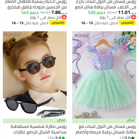
رويس فستان من التول للبنات بأزرار
رويس أحذية رسمية للأطفال الصغار
في الخلف، فستان بياقة هالتر لامع
من الجنسين مزودة بإغلاق فيلكرو،
7.86
11.01
22.41
خصم 50%
مزين بزخارف على شكل صدف،
14.53
خصم 45%
أحذية بنعل ناعم ومضاد للانزلاق،
د.ب‏
د.ب‏
أقل سعر في 7 يوم
أقل سعر في 7 يوم
فستان بنمط حورية البحر مزين
أحذية جلدية كلاسيكية أنيقة
أقل سعر في 7 يوم
أقل سعر في 7 يوم
احصل عليه خلال
15 - 16
احصل عليه خلال
15 - 16
بالترتر، فستان أميرة أنيق وعصري
للأطفال، مناسبة للارتداء اليومي
اغسطس
اغسطس
للبنات، مناسب للارتداء اليومي
والرسمي
وحفلات أعياد الميلاد وحفلات الزفاف
أو أي مناسبة
عرض
عرض
رويس فستان من التول للبنات مع
رويس نظارة شمسية مستقطبة
بطانة، فستان برقبة مربعة وأكمام
سداسية الشكل للرضع، نظارات
مكشكشة، فستان بنمط حورية البحر
شمسية لطيفة للشاطئ والعطلات
3.8
5.0
24
1