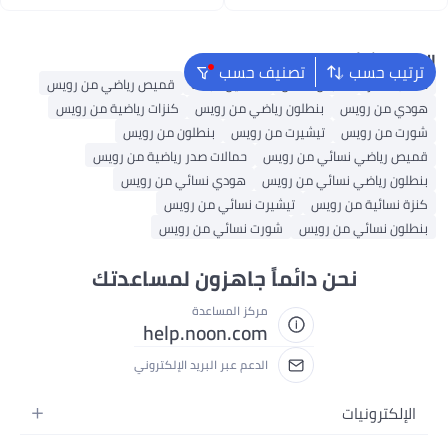
للبنات، مناسب للارتداء اليومي أو
اغسطس
اغسطس
العطلات أو أي مناسبة
البحث الشائع
ترتيب حسب
تصنيف حسب
حقائب ظهر
ملابس اطفال
فساتين للبنات
قميص رياضي من رويس
هودي من رويس
بنطلون رياضي من رويس
كنزات رياضية من رويس
شورت من رويس
تيشيرت من رويس
بنطلون من رويس
قميص رياضي نسائي من رويس
حمالات صدر رياضية من رويس
بنطلون رياضي نسائي من رويس
هودي نسائي من رويس
كنزة نسائية من رويس
تيشيرت نسائي من رويس
بنطلون نسائي من رويس
شورت نسائي من رويس
نحن دائماً جاهزون لمساعدتك
مركز المساعدة
help.noon.com
الدعم عبر البريد الإلكتروني
الإلكترونيات