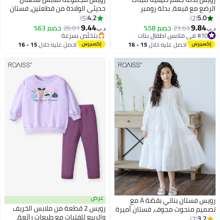
الرضع مع قبعة، بدلة رومبر
حديثي الولادة من قطعتين، فستان
بكشكشة الأكمام وطبعة زهور مع
قصير الأكمام بتصميم دب لطيف
4.2
5.0
5
2
8
8
أقواس، بدلة قطعة واحدة مريحة،
وإغلاق بكبس، ملابس صيفية مع
9.44
9.84
23.63
خصم 58%
26.01
خصم 63%
د.ب‏
د.ب‏
مجموعة ملابس صيفية أنيقة للبنات
عصابة رأس، بذلة مريحة من قطعة
#10 في ملابس اطفال بنات
بتخلّص بسرعة
#10 في ملابس اطفال بنات
الصغيرات
بتخلّص بسرعة
واحدة للفتيات الصغيرات
احصل عليه خلال
15 - 16
احصل عليه خلال
15 - 16
اغسطس
اغسطس
عرض
رويس فستان بناتي بقصّة A مع
رويس 2 قطعة من ملابس الخريف
تصميم منحوت مجوف، فستان أميرة
والربيع للفتيات مع طبعات رائعة،
أنيق وأنيق للبنات، فستان بأكمام
3.2
7