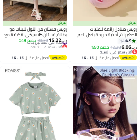
عرض
عرض
رويس صنادل رائعة للفتيات
رويس فستان من التول للبنات مع
الصغيرات، أحذية مريحة بنعل ناعم
بطانة، فستان كلاسيكي بقصّة A مع
#32 في فساتين بنات
15.22
مانع للانزلاق، شباشب قابلة للتنفس
30.30
خصم 49%
سحاب خلفي، فستان برقبة مربعة
4.9
14
د.ب‏
أقل سعر في 7 يوم
6
بزخارف زهور رائعة، أحذية سهلة
وأكمام منفوخة، فستان أنيق
6.06
12.28
خصم 50%
#32 في فساتين بنات
د.ب‏
الارتداء للفتيات الصغيرات، مناسبة
وعصري بطول متوسط للبنات،
أقل سعر في السنة
أقل سعر في السنة
للشاطئ والارتداء اليومي
مناسب للارتداء اليومي وحفلات
احصل عليه خلال
15 - 16
احصل عليه خلال
15 - 16
والمناسبات غير الرسمية
أعياد الميلاد أو أي مناسبة
اغسطس
اغسطس