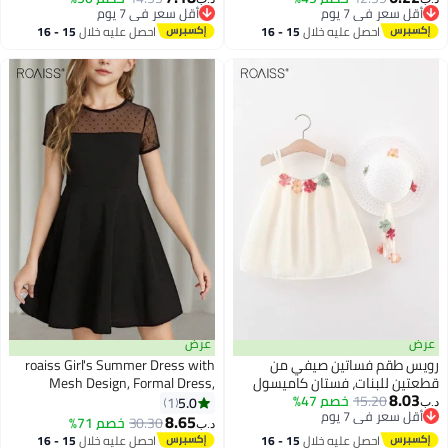
أقل سعر في 7 يوم
أقل سعر في 7 يوم
مستديرة وتنورة قصيرة بخصر
بنقشة البولكا دوت، فستان غير
أقل سعر في 7 يوم
أقل سعر في 7 يوم
احصل عليه خلال
15 - 16
احصل عليه خلال
15 - 16
مطاطي، ملابس رياضية ناعمة
رسمي بقصّة A للبنات، مناسب
اغسطس
اغسطس
وقابلة للتنفس وسريعة الجفاف
للارتداء اليومي أو في أي مناسبة
للأطفال، مثالية لممارسة التنس
والجري واللعب غير الرسمي
والأنشطة الخارجية
عرض
عرض
رويس طقم فساتين صيفي من
roaiss Girl's Summer Dress with
قطعتين للبنات، فستان كاميسول
Mesh Design, Formal Dress,
8.03
15.20
خصم 47%
وقبعة شمسية، فستان أنيق بقصة
Breathable A Line Dress, Elegant
5.0
1
د.ب‏
أقل سعر في 7 يوم
A-line مع زهور ثلاثية الأبعاد وبطانة،
Stylish Sundress for Girls, Suitable
8.65
30.30
خصم 71%
د.ب‏
أقل سعر في 7 يوم
فستان أنيق وأنيق بدون أكمام
for Daily Wear or Any Occasion
احصل عليه خلال
15 - 16
احصل عليه خلال
15 - 16