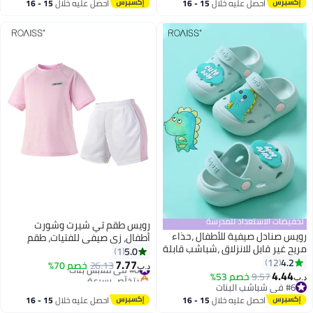
#2 في فساتين بنات
مناسب للارتداء اليومي أو في أي
احصل عليه خلال
15 - 16
احصل عليه خلال
15 - 16
مناسبة
اغسطس
اغسطس
تخفيضات الاستعداد للمدرسة
رويس طقم تي شيرت وشورت
رويس صنادل صيفية للأطفال ،حذاء
أطفال، زي صيفي للفتيات، طقم
مريح غير قابل للانزلاق ،شباشب قابلة
ملابس صيفي للبنات، طقم ملابس
5.0
1
للتنفس بتصميم كرتوني ،مناسب
4.2
12
من قطعتين، بدلة رياضية سريعة
#8 في ملابس بنات
7.77
26.13
خصم 70%
د.ب‏
2
4
للشاطئ والاستخدام اليومي
بتخلّص بسرعة
4.44
الجفاف، بدلة رياضية كاجوال مع
9.57
خصم 53%
د.ب‏
#8 في ملابس بنات
#6 في شباشب البنات
جيوب جانبية، مناسبة للعطلات
#6 في شباشب البنات
والسفر والشاطئ والجري والملابس
احصل عليه خلال
15 - 16
احصل عليه خلال
15 - 16
اغسطس
اغسطس