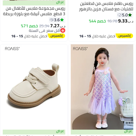
عرض
رويس طقم ملابس من قطعتين
رويس مجموعة ملابس للأطفال من
للفتيات مع فستان مزين بالزهور
3 قطع، ملابس أنيقة مع بلوزة بربطة
وعصابة شعر على شكل فيونكة،
5.0
2
عنق، تنورة بنطلون منقوشة وقبعة
3.6
فستان فريد من قطعتين، فستان
9
9.33
16.78
خصم 44%
د.ب‏
2
بيريه، بلوزة بأكمام طويلة وتنورة
7.27
طويل الأكمام بقصّة A للفتيات،
25.34
خصم 71%
د.ب‏
مقسمة مع قبعة، مناسبة لحفلات
مناسب للارتداء اليومي أو أي
أقل سعر في السنة
أقل سعر في السنة
الزفاف والعروض والأنشطة الخارجية
مناسبة
احصل عليه خلال
15 - 16
احصل عليه خلال
15 - 16
اغسطس
اغسطس
عرض
عرض