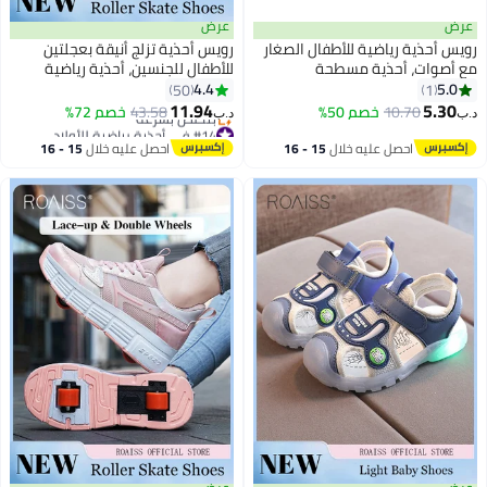
عرض
عرض
رويس أحذية رياضية للأطفال الصغار
رويس أحذية تزلج أنيقة بعجلتين
مع أصوات، أحذية مسطحة
للأطفال للجنسين، أحذية رياضية
كلاسيكية مريحة بنقشة أرنب، أحذية
منخفضة الارتفاع باللون الأبيض،
4.4
5.0
50
1
منخفضة غير قابلة للانزلاق مع إغلاق
بعجلات قابلة للفصل، مناسبة للأولاد
11.94
5.30
10.70
خصم 50%
43.58
خصم 72%
د.ب‏
د.ب‏
#14 في أحذية رياضية للأولاد
فيلكرو، مناسبة للارتداء اليومي أو
والبنات والمراهقين، أحذية رياضية
أقل سعر في 30 يوم
أي مناسبة
مبتكرة برباط
احصل عليه خلال
15 - 16
احصل عليه خلال
15 - 16
بتخلّص بسرعة
اغسطس
اغسطس
#14 في أحذية رياضية للأولاد