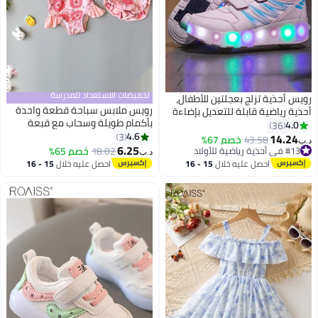
تخفيضات الاستعداد للمدرسة
رويس أحذية تزلج بعجلتين للأطفال،
رويس ملابس سباحة قطعة واحدة
أحذية رياضية قابلة للتعديل بإضاءة
بأكمام طويلة وسحاب مع قبعة
LED مع شريط فيلكرو، أحذية تزلج
4.0
36
للفتيات، بدلة استحمام صيفية مع
4.6
لامعة رائعة، أحذية مريحة مضيئة
3
14.24
43.58
خصم 67%
د.ب‏
2
حماية مدمجة من الشمس، ملابس
6.25
مع عجلات دوارة قابلة للفصل، هدية
#13 في أحذية رياضية للأولاد
18.02
خصم 65%
د.ب‏
سباحة واقية من الطفح الجلدي
#13 في أحذية رياضية للأولاد
مثالية للأطفال باللون الوردي
احصل عليه خلال
15 - 16
احصل عليه خلال
15 - 16
للشاطئ للفتيات الصغيرات
اغسطس
اغسطس