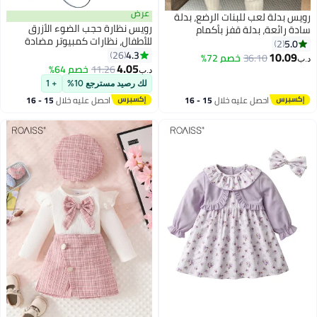
عرض
رويس بدلة لعب للبنات الرضع، بدلة
رويس نظارة حجب الضوء الأزرق
سادة رائعة، بدلة قفز بأكمام
للأطفال، نظارات كمبيوتر مضادة
قصيرة، فستان رومبير أنيق، فستان
5.0
2
لإجهاد العين، نظارات ألعاب بحماية
4.3
تنورة تنورة لحديثي الولادة، سهل
26
10.09
36.10
خصم 72%
د.ب‏
8
من الأشعة فوق البنفسجية 400
4.05
الارتداء وتغيير الحفاضات
11.26
خصم 64%
د.ب‏
بإطار معدني خفيف الوزن للأولاد
لك رصيد مسترجع 10%
+ 1
والبنات والأطفال من سن 3 إلى 12
احصل عليه خلال
15 - 16
احصل عليه خلال
15 - 16
عامًا، فضي
اغسطس
اغسطس