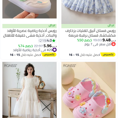
عرض
عرض
رويس فستان أنيق للفتيات بزخارف
رويس أحذية رياضية عصرية للأولاد
مكشكشة، فستان برقبة مربعة
والبنات، أحذية مشي خفيفة للأطفال
9.48
19.03
خصم 50%
وكتفين مكشوفين، فستان أنيق
الصغار، أحذية رياضية بيضاء صغيرة،
4.0
219
د.ب‏
أقل سعر في 7 يوم
بأشرطة وبتصميم زهري، فستان
أحذية أطفال ناعمة غير قابلة
5.96
22.97
خصم 74%
د.ب‏
أقل سعر في 7 يوم
أنيق بقصة A للفتيات، مناسب
للانزلاق، أحذية أطفال متعددة
#29 في أحذية رياضية للأولاد
للارتداء اليومي وحفلات أعياد الميلاد
#29 في أحذية رياضية للأولاد
المناسبات بتصميم فيلكرو
احصل عليه خلال
15 - 16
احصل عليه خلال
15 - 16
أو أي مناسبة
اغسطس
اغسطس