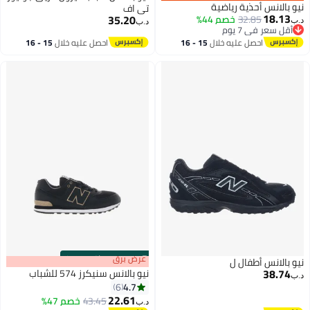
نيو بالانس أحذية رياضية
تي اف
18.13
35.20
32.85
خصم 44%
د.ب‏
د.ب‏
أقل سعر في 7 يوم
أقل سعر في 7 يوم
احصل عليه خلال
15 - 16
احصل عليه خلال
15 - 16
اغسطس
اغسطس
s
00
:
m
عرض برق
00
·
باقي 100%
نيو بالانس أطفال ل
38.74
نيو بالانس سنيكرز 574 للشباب
د.ب‏
4.7
6
22.61
43.45
خصم 47%
د.ب‏