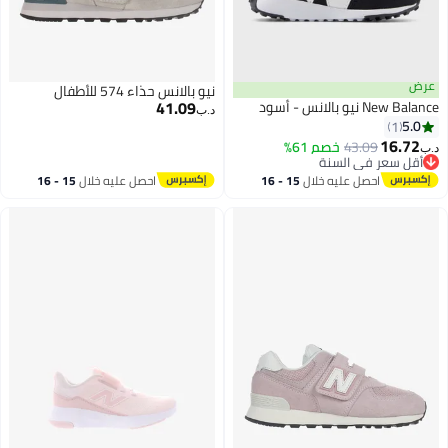
عرض
نيو بالانس حذاء 574 للأطفال
41.09
New Balance نيو بالانس - أسود
د.ب‏
5.0
1
16.72
43.09
خصم 61%
د.ب‏
أقل سعر في السنة
أقل سعر في السنة
احصل عليه خلال
15 - 16
احصل عليه خلال
15 - 16
اغسطس
اغسطس