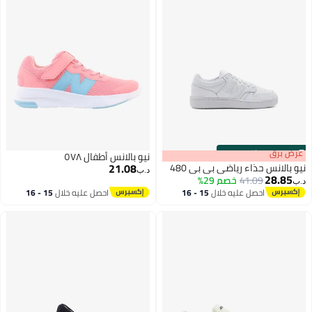
s
00
:
m
عرض برق
00
·
باقي 100%
نيو بالانس أطفال ٥٧٨
21.08
نيو بالانس حذاء رياضي بي بي 480
د.ب‏
28.85
41.09
خصم 29%
د.ب‏
احصل عليه خلال
15 - 16
احصل عليه خلال
15 - 16
اغسطس
اغسطس