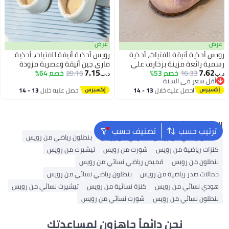
عرض
عرض
رويس أحذية أنيقة للفتيات، أحذية
رويس أحذية أنيقة للفتيات، أحذية
رسمية رائعة مزينة بزخارف على
ماري جين أنيقة وعصرية مزودة
7.15
7.62
16.33
خصم 53%
شكل زهرة التوليب، أحذية مسطحة
20.16
خصم 64%
بعقدة، أحذية مسطحة ناعمة
د.ب‏
د.ب‏
2
أقل سعر في السنة
بإغلاق فيلكرو ونعل مانع للانزلاق،
ومضادة للانزلاق للفتيات، مناسبة
أقل سعر في السنة
احصل عليه خلال
13 - 14
احصل عليه خلال
13 - 14
مناسبة للحفلات، حفلات الزفاف،
للحفلات وحفلات الزفاف والمدرسة
اغسطس
اغسطس
المدرسة، الارتداء اليومي أو
والارتداء اليومي أو المناسبات
المناسبات الأخرى
الأخرى
البحث الشائع
ترتيب حسب
تصنيف حسب
قميص رياضي من رويس
هودي من رويس
بنطلون رياضي من رويس
كنزات رياضية من رويس
شورت من رويس
تيشيرت من رويس
بنطلون من رويس
قميص رياضي نسائي من رويس
حمالات صدر رياضية من رويس
بنطلون رياضي نسائي من رويس
هودي نسائي من رويس
كنزة نسائية من رويس
تيشيرت نسائي من رويس
بنطلون نسائي من رويس
شورت نسائي من رويس
نحن دائماً جاهزون لمساعدتك