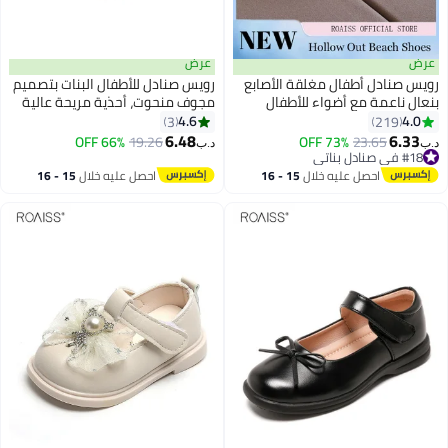
عرض
عرض
رويس صنادل أطفال مغلقة الأصابع
رويس صنادل للأطفال البنات بتصميم
بنعال ناعمة مع أضواء للأطفال
مجوف منحوت، أحذية مريحة عالية
الصغار لتعلم المشي، صنادل شاطئ
الجودة للمشي للأطفال الصغار،
4.6
4.0
3
219
3
مقاومة للركل، تصميم فيلكرو
أحذية شاطئية صيفية غير رسمية
6.48
6.33
66% OFF
19.26
73% OFF
23.65
د.ب‏
د.ب‏
خفيف الوزن، مريحة وجيدة التهوية،
بنعل مطاطي مانع للانزلاق، أحذية
#18 في صنادل بناتي
#18 في صنادل بناتي
صيفية كاجوال، وردي
خارجية قابلة للتنفس للأطفال الصغار
احصل عليه خلال
15 - 16
احصل عليه خلال
15 - 16
اغسطس
اغسطس