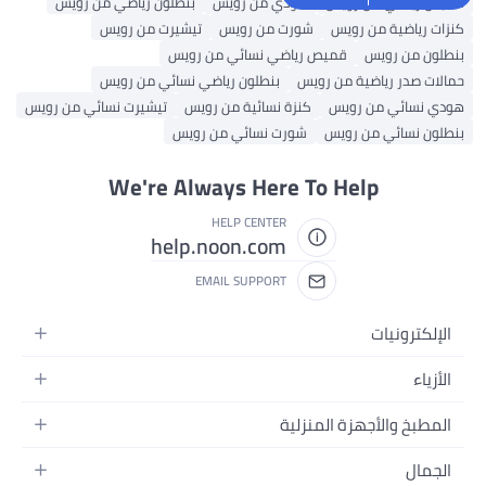
قميص رياضي من رويس
هودي من رويس
بنطلون رياضي من رويس
كنزات رياضية من رويس
شورت من رويس
تيشيرت من رويس
بنطلون من رويس
قميص رياضي نسائي من رويس
حمالات صدر رياضية من رويس
بنطلون رياضي نسائي من رويس
هودي نسائي من رويس
كنزة نسائية من رويس
تيشيرت نسائي من رويس
بنطلون نسائي من رويس
شورت نسائي من رويس
We're Always Here To Help
HELP CENTER
help.noon.com
EMAIL SUPPORT
الإلكترونيات
الجوالات
الأزياء
التابلت
أزياء نسائية
المطبخ والأجهزة المنزلية
اللابتوبات
أزياء رجالية
الحمام
الأجهزة المنزلية
الجمال
أزياء البنات