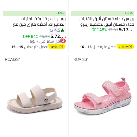
عرض
عرض
رويس حذاء فستان أنيق للفتيات،
رويس أحذية أنيقة للفتيات
حذاء فستان أنيق بتصميم ريترو
الصغيرات، أحذية ماري جين مع
9.17
17.91
48% OFF
ماري جين مع عقدة، حذاء كلاسيكي
فيونكة، أحذية مسطحة مع إغلاق
4.5
2
د.ب‏
موحد مدرسي كلاسيكي، مناسب
فيلكرو ونعل مانع للانزلاق، مناسبة
5.72
64% OFF
16.33
د.ب‏
للارتداء اليومي والرسمي
للحفلات وحفلات الزفاف والمدرسة
أقل سعر في 7 يوم
أقل سعر في 7 يوم
والارتداء اليومي والمناسبات الأخرى
احصل عليه خلال
15 - 16
احصل عليه خلال
15 - 16
اغسطس
اغسطس