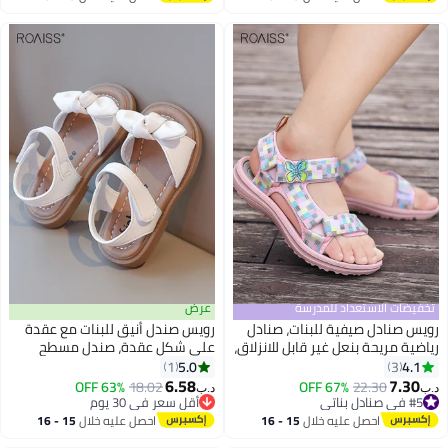
أنيقة للفتيات تسمح بمرور الهواء
المناسبات الأخرى
اغسطس
اغسطس
ومضادة للانزلاق، مناسبة للارتداء
اليومي والأنشطة الخارجية
تخفيضات الاستعداد للمدرسة
عرض
رويس صنادل صيفية للبنات، صنادل
رويس صندل أنيق للبنات مع عقدة
رياضية مريحة بنعل غير قابل للانزلاق،
على شكل عقدة، صندل مسطح
أحذية شاطئ قابلة للتنفس خفيفة
مفتوح من الأمام مفتوح من الأمام
5.0
4.1
1
3
2
الوزن للأطفال، مناسبة للأنشطة
وأحذية صيفية كاجوال بنعل ثابت
6.58
7.30
63% OFF
18.02
67% OFF
22.30
د.ب‏
د.ب‏
الخارجية
مقاوم للانزلاق، مناسب لحفلات
#5 في صنادل بناتي
أقل سعر في 30 يوم
#5 في صنادل بناتي
أقل سعر في 30 يوم
الزفاف، أو الارتداء اليومي أو
احصل عليه خلال
15 - 16
احصل عليه خلال
15 - 16
مناسبات أخرى
اغسطس
اغسطس