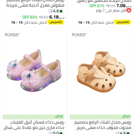
صنادل مريحة للجنسين مع إغلاق
7.06
منقوش مفرغ، أحذية مشي مريحة
18.24
61% OFF
فيلكرو ونعل مانع للانزلاق، أحذية
د.ب‏
أقل سعر في 7 يوم
ممتازة للأطفال الصغار، أحذية
4.6
مسطحة خفيفة الوزن ومسامية
3
3
أقل سعر في 7 يوم
شاطئ كاجوال صيفية بنعل مطاطي
6.18
للأطفال الصغار، مناسبة للأنشطة
65% OFF
18.02
د.ب‏
مضاد للانزلاق، أحذية خارجية قابلة
الخارجية
احصل عليه خلال
15 - 16
احصل عليه خلال
15 - 16
للتنفس للأطفال الصغار
اغسطس
اغسطس
عرض
عرض
رويس صندل للبنات الرضع بتصميم
رويس حذاء فستان أنيق للفتيات،
منحوت مجوف، حذاء مشي مريح
حذاء ماري جين مع عقدة على شكل
وممتاز للأطفال الصغار، حذاء
عقدة، حذاء مسطح خفيف بنعل
5.0
4.6
2
3