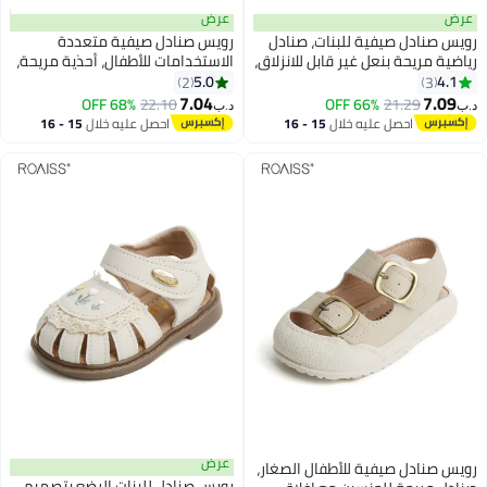
عرض
عرض
رويس صنادل صيفية للبنات، صنادل
رويس صنادل صيفية متعددة
رياضية مريحة بنعل غير قابل للانزلاق،
الاستخدامات للأطفال، أحذية مريحة،
أحذية شاطئ قابلة للتنفس خفيفة
نعال قابلة للتنفس ومقاومة
5.0
4.1
2
3
2
الوزن للأطفال، مناسبة للأنشطة
للانزلاق، أحذية شاطئية غير رسمية
7.04
7.09
68% OFF
22.10
66% OFF
21.29
د.ب‏
د.ب‏
الخارجية
للأطفال، مناسبة للسفر والارتداء
احصل عليه خلال
15 - 16
احصل عليه خلال
15 - 16
اليومي والأنشطة الخارجية
اغسطس
اغسطس
عرض
رويس صنادل صيفية للأطفال الصغار،
رويس صنادل للبنات الرضع بتصميم