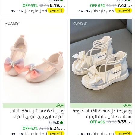
2
3
شاطئي كاجوال صيفي بنعل
مضاد للانزلاق، مناسب للحفلات أو
6.19
7.42
65% OFF
18.04
69% OFF
24.12
د.ب‏
د.ب‏
مطاطي مضاد للانزلاق، حذاء خارجي
الأعراس أو المدرسة أو الارتداء
احصل عليه خلال
15 - 16
احصل عليه خلال
15 - 16
مريح للأطفال الصغار
اليومي أو المناسبات الأخرى
اغسطس
اغسطس
عرض
عرض
رويس صنادل صيفية للفتيات مزودة
رويس أحذية فستان أنيقة للبنات،
بسحاب، صنادل عالية الرقبة
أحذية ماري جين بقوس، أحذية
9.35
18.58
49% OFF
ومفتوحة من الأمام، أحذية مسطحة
مسطحة فريدة بنعل مضاد للانزلاق،
5.0
2
د.ب‏
2
مريحة ومتعددة الاستخدامات مزينة
مناسبة للحفلات وحفلات الزفاف
9.24
62% OFF
24.66
د.ب‏
بعقدة على شكل فيونكة، صنادل
والمدرسة والارتداء اليومي أو
احصل عليه خلال
15 - 16
احصل عليه خلال
15 - 16