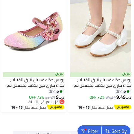
عرض
عرض
رويس حذاء فستان أنيق للفتيات،
رويس حذاء فستان أنيق للفتيات،
حذاء ماري جين بكعب منخفض مع
حذاء ماري جين بكعب منخفض مع
لآلئ وعقدة على شكل عقدة،
عقدة على شكل عقدة، حذاء الأميرة
4.6
4.6
9
9
4
4
مناسب للحفلات وحفلات الزفاف
اللامع بتصميم فيلكرو لاصق،
9
9.49
72% OFF
32.21
72% OFF
34.24
د.ب‏
د.ب‏
والمدرسة والارتداء اليومي أو
مناسب للحفلات أو حفلات الزفاف أو
أقل سعر في السنة
المناسبات الأخرى
أقل سعر في السنة
المدرسة أو الارتداء اليومي أو
احصل عليه خلال
15 - 16
احصل عليه خلال
15 - 16
المناسبات الأخرى
اغسطس
اغسطس
Popular Searches
Filter
Sort By