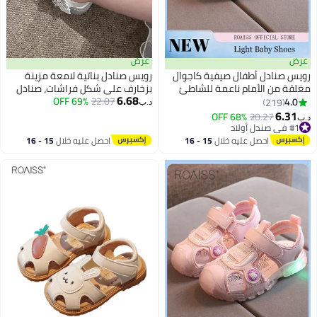
عرض
عرض
رويس صنادل أطفال صيفية كاجوال
رويس صنادل بناتية لامعة مزينة
مغلقة من الأمام ناعمة للشاطئ
بزخارف على شكل فراشات، صنادل
6.68
في الهواء الطلق، أحذية مائية
22.07
69% OFF
مسطحة مفتوحة من الأمام للبنات،
4.0
219
د.ب‏
رياضية قابلة للتنفس للأطفال
أحذية صيفية غير رسمية بنعال ثابتة
6.31
68% OFF
20.27
د.ب‏
الصغار، صنادل ناعمة مع أضواء
مقاومة للانزلاق، مناسبة للارتداء
#1 في صندل أولاد
#1 في صندل أولاد
للأطفال الصغار لتعلم أحذية المشي
اليومي أو للمدرسة أو لأي نشاط
احصل عليه خلال
15 - 16
احصل عليه خلال
15 - 16
مقاومة للركل باللون الأزرق
خارجي
اغسطس
اغسطس