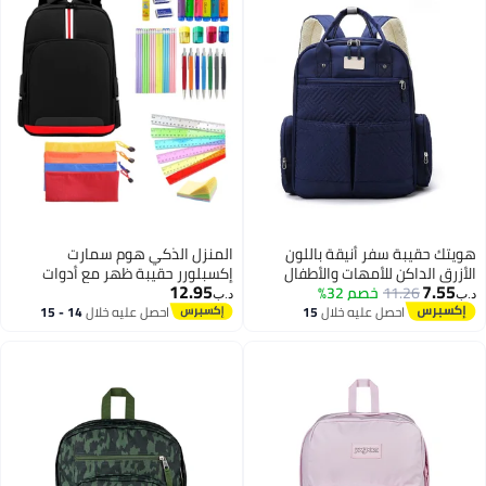
هويتك حقيبة سفر أنيقة باللون
المنزل الذكي هوم سمارت
الأزرق الداكن للأمهات والأطفال
إكسبلورر حقيبة ظهر مع أدوات
12.95
7.55
11.26
خصم 32%
مدرسية للأولاد والبنات، مجموعة
د.ب‏
د.ب‏
من ١٠ قطع: حقيبة، أقلام، أقلام
احصل عليه خلال
15
احصل عليه خلال
14 - 15
3
اغسطس
اغسطس
رصاص، مسطرة، ممحاة، مبراة، قلم
تمييز، غراء، وأداة لقص أقلام
الرصاص. هدية مثالية للأولاد والبنات.
(أسود، ١٦.٥ بوصة)