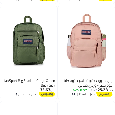
8
اغسطس
اغسطس
والثانوية والجامعة باللون الأسود/
الأبيض
جان سبورت حقيبة ظهر متوسطة
JanSport Big Student Cargo Green
ليوم كبير - وردي ضبابي
Backpack
33.67
25.23
33.67
خصم 25%
د.ب‏
د.ب‏
احصل عليه خلال
15
احصل عليه خلال
15
اغسطس
اغسطس