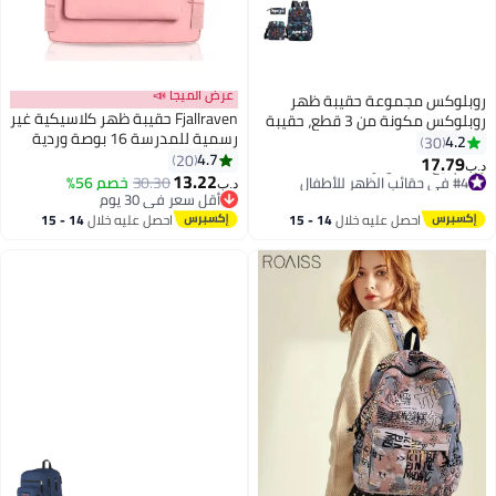
عرض الميجا 📣
روبلوكس مجموعة حقيبة ظهر
Fjallraven حقيبة ظهر كلاسيكية غير
روبلوكس مكونة من 3 قطع، حقيبة
رسمية للمدرسة 16 بوصة وردية
كتب كبيرة السعة، حقائب مدرسية
4.2
30
4.7
أنمي مع حقيبة كروسبودي وحقيبة
20
17.79
د.ب‏
12
13.22
أقلام، حقيبة ظهر كرتونية للكمبيوتر
#4 في حقائب الظهر للأطفال
30.30
خصم 56%
د.ب‏
تم بيع +10 مؤخرًا
المحمول، حقائب ظهر كاواي للطلاب
أقل سعر في 30 يوم
#4 في حقائب الظهر للأطفال
أقل سعر في 30 يوم
والأولاد والبنات
احصل عليه خلال
14 - 15
احصل عليه خلال
14 - 15
اغسطس
اغسطس