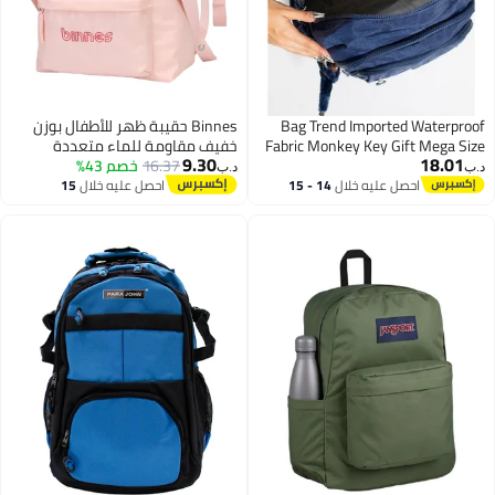
Bag Trend Imported Waterproof
Binnes حقيبة ظهر للأطفال بوزن
Fabric Monkey Key Gift Mega Size
خفيف مقاومة للماء متعددة
9.30
18.01
Backpack School Bag
16.37
خصم 43%
الاستخدامات مقاس 14 بوصة للبنات
د.ب‏
د.ب‏
والأولاد، BNS6015، وردي
احصل عليه خلال
14 - 15
احصل عليه خلال
15
4
اغسطس
اغسطس