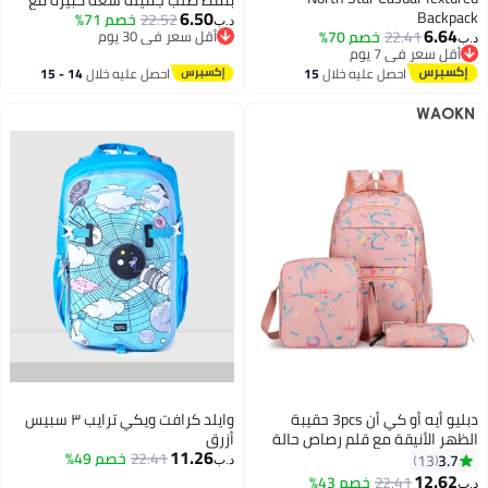
بنمط صلب جميلة سعة كبيرة مع
6.50
Backpack
22.52
خصم 71%
أحزمة كتف قابلة للتعديل للطلاب
د.ب‏
6.64
22.41
خصم 70%
أقل سعر في 30 يوم
في المرحلة المتوسطة والثانوية
د.ب‏
6
أقل سعر في 7 يوم
أقل سعر في 30 يوم
باللون الأخضر
أقل سعر في 7 يوم
احصل عليه خلال
15
احصل عليه خلال
14 - 15
اغسطس
اغسطس
دبليو أيه أو كي أن 3pcs حقيبة
وايلد كرافت ويكي ترايب ٣ سبيس
الظهر الأنيقة مع قلم رصاص حالة
أزرق
11.26
وحقيبة سلينغ كيس نايلون الكتاب
22.41
خصم 49%
3.7
13
د.ب‏
العادي , حزام قابل للتعديل التسوق
12.62
22.41
خصم 43%
د.ب‏