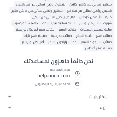
بنطلون نسائي من كالفن كلاين
بنطلون رياضي نسائي من نيو بالانس
قميص رياضي نسائي من مذركير
بنطلون رياضي نسائي من كالفن كلاين
كنزة نسائية من أديداس
قميص رياضي نسائي من نايكي
شورت نسائي من رويس
ساعة نسائية من تيسوت
طقم ساعة وسوار
ساعة تيمكس للسيدات
حقائب السفر
حقائب سفر أمريكان توريستر
حقائب ظهر
شنط السفر
حقائب مدرسية
حقيبة ظهر نايك
حقائب ستارجولد للسفر
حقائب باراجون للسفر
أمريكان توريستر
حقيبة ظهر أديداس
نحن دائماً جاهزون لمساعدتك
مركز المساعدة
help.noon.com
الدعم عبر البريد الإلكتروني
الإلكترونيات
الجوالات
الأزياء
التابلت
أزياء نسائية