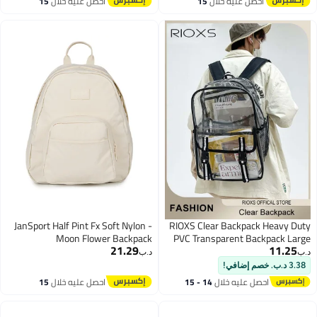
احصل عليه خلال
15
احصل عليه خلال
15
اغسطس
اغسطس
JanSport Half Pint Fx Soft Nylon -
RIOXS Clear Backpack Heavy Duty
Moon Flower Backpack
PVC Transparent Backpack Large
21.29
11.25
See Through Backpack Clear
د.ب‏
د.ب‏
Bookbag for Student School Work
3.38 د.ب. خصم إضافي!
Travel
احصل عليه خلال
14 - 15
احصل عليه خلال
15
اغسطس
اغسطس