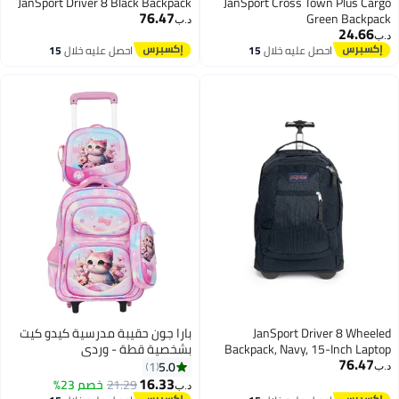
JanSport Driver 8 Black Backpack
JanSport Cross Town Plus Cargo
76.47
Green Backpack
د.ب‏
24.66
د.ب‏
احصل عليه خلال
15
احصل عليه خلال
15
اغسطس
اغسطس
JanSport Driver 8 Wheeled
بارا جون حقيبة مدرسية كيدو كيت
Backpack, Navy, 15-Inch Laptop
بشخصية قطة - وردي
76.47
Sleeve, Rolling Backpack with
5.0
1
د.ب‏
Telescopic Handle, Large Capacity,
16.33
21.29
خصم 23%
د.ب‏
Travel & School Bag