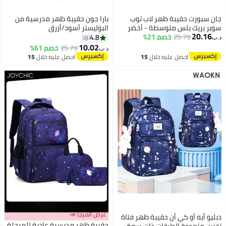
جان سبورت حقيبة ظهر لاب توب
بارا جون حقيبة ظهر مدرسية من
سوبر بريك بلس متوسطة - أخضر
البوليستر أسود/أزرق
20.16
كارغو
25.79
خصم 21%
4.8
8
د.ب‏
10.02
25.79
خصم 61%
د.ب‏
2
احصل عليه خلال
15
احصل عليه خلال
15
اغسطس
اغسطس
عرض الميجا 📣
دبليو أيه أو كي أن حقيبة ظهر فتاة
حقيبة ظهر مدرسية عادية للمرحلة
تخزين متعددة الطبقات ذات سعة