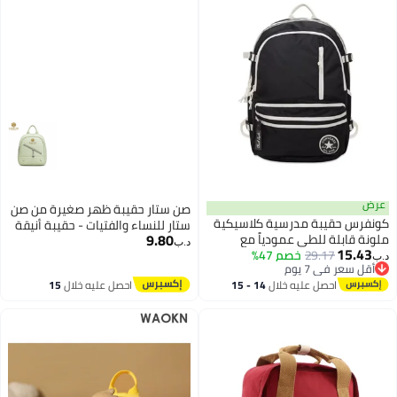
عرض
صن ستار حقيبة ظهر صغيرة من صن
كونفرس حقيبة مدرسية كلاسيكية
ستار للنساء والفتيات - حقيبة أنيقة
9.80
ملونة قابلة للطي عمودياً مع
وعصرية صغيرة الحجم مزودة بجيب
د.ب‏
15.43
29.17
خصم 47%
وسادة هوائية، مناسبة للعودة إلى
بسحاب
د.ب‏
أقل سعر في 7 يوم
المدرسة
أقل سعر في 7 يوم
احصل عليه خلال
14 - 15
احصل عليه خلال
15
اغسطس
اغسطس