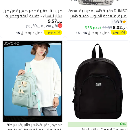
DUNISO حقيبة ظهر مدرسية بسعة
صن ستار حقيبة ظهر صغيرة من صن
كبيرة، متعددة الجيوب، حقيبة ظهر
ستار للنساء - حقيبة أنيقة وعصرية
9.57
مدرسية للطلاب، حقيبة كتب
صغيرة الحجم مزودة بسحاب أمامي
3.3
3
د.ب‏
أقل سعر في 30 يوم
مطبوعة بحروف، حقائب ظهر مضادة
8.02
12.03
خصم 33%
د.ب‏
أقل سعر في 30 يوم
للماء ومقاومة للاهتراء للمراهقين،
احصل عليه خلال
14 - 15
احصل عليه خلال
15
حقيبة ظهر لطلاب الجامعات، حقيبة
اغسطس
اغسطس
كمبيوتر محمول للسفر غير الرسمي
عرض
Joychic حقيبة ظهر طلابية بسيطة
North Star Casual Textured