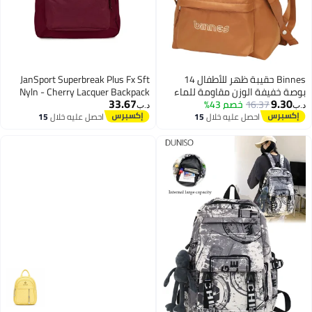
Binnes حقيبة ظهر للأطفال 14
JanSport Superbreak Plus Fx Sft
بوصة خفيفة الوزن مقاومة للماء
Nyln - Cherry Lacquer Backpack
33.67
9.30
16.37
خصم 43%
متعددة الوظائف للمدرسة للبنات
د.ب‏
د.ب‏
والأولاد، BNS6015، شوكولاتة
احصل عليه خلال
15
احصل عليه خلال
15
4
اغسطس
اغسطس