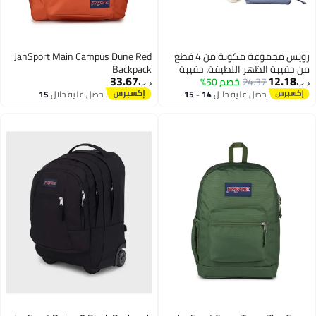
رويس مجموعة مكونة من 4 قطع
JanSport Main Campus Dune Red
من حقيبة الظهر اللطيفة، حقيبة
Backpack
33.67
12.18
24.37
خصم 50%
مدرسية للفتيات لطلاب المدارس
د.ب‏
د.ب‏
الابتدائية، حقيبة مدرسية للأطفال
احصل عليه خلال
14 - 15
احصل عليه خلال
15
اغسطس
اغسطس
ذات سعة كبيرة للمراهقين، حقيبة
ظهر كاجوال خفيفة الوزن مقاومة
للماء باللون الأزرق