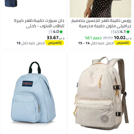
رويس حقيبة ظهر للجنسين بتصميم
جان سبورت حقيبة ظهر كبيرة
جرافيتي ملون، حقيبة مدرسية
للطلاب للابتوب - كحلي
عملية، حقيبة كتب ملونة متعددة
4.0
4.1
1
145
الألوان تناسب جميع المناسبات،
33.67
10.02
26.02
خصم 61%
د.ب‏
د.ب‏
7
مثالية للفتيات والفتيان من المرحلة
احصل عليه خلال
14 - 15
احصل عليه خلال
15
المتوسطة والثانوية والجامعية،
اغسطس
اغسطس
للسفر والسفر