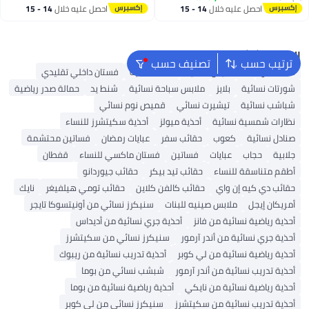
15
حقيبة الظهر العمل , عادية
احصل عليه خلال
14 - 15
احصل عليه خلال
14 - 15
ومتعددة الاستخدامات , خفيفة
اغسطس
اغسطس
الوزن وتتنفس , سياtable للأولاد
والشوايات , جنس واحد , الوردي
البحث الشائع
ترتيب حسب
تصنيف حسب
شنط ألدو
شنط جيس نسائية
شنط نسائية
فستان داخلي تقليدي
شورتات نسائية
بلايز
ملابس سباحة نسائية
شنط يد
حمالة صدر رياضية
شباشب نسائية
تيشيرت نسائي
قميص نوم نسائي
نظارات شمسية نسائية
أحذية ميولز
أحذية سكيتشرز للنساء
صنادل نسائية
كعوب
حقائب سفر
عبايات رمضان
فساتين محتشمة
جلابية
حجاب
عبايات
فساتين
فستان ماكسي للنساء
قفطان
أطقم متناسقة للنساء
حقائب تيد بيكر
حقائب جيوردانو
حقائب دي كيه إن واي
حقائب كالفن كلاين
حقائب تومي هيلفيغر
نايك
أمريكان إيجل
ملابس صينيه للبنات
سنيكرز نسائي من أونيتسوكا تايجر
أحذية رياضية نسائية من فانز
أحذية جري نسائية من أديداس
أحذية جري نسائية من أندر آرمور
سنيكرز نسائي من سكيتشرز
أحذية رياضية نسائية من لي كوبر
أحذية تدريب نسائية من ريبوك
أحذية تدريب نسائية من أندر آرمور
شبشب نسائي من بوما
أحذية رياضية نسائية من نايكي
أحذية رياضية نسائية من بوما
أحذية تدريب نسائية من سكيتشرز
سنيكرز نسائي من لي كوبر