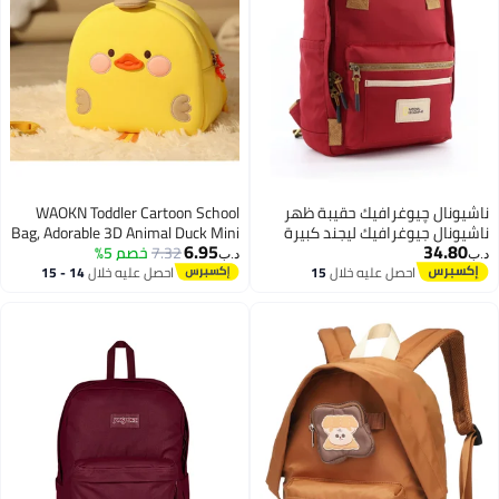
ناشيونال چيوغرافيك حقيبة ظهر
WAOKN Toddler Cartoon School
ناشيونال جيوغرافيك ليجند كبيرة
Bag, Adorable 3D Animal Duck Mini
6.95
34.80
حمراء للرجال والنساء
7.32
خصم 5%
Backpack with Adjustable Padded
د.ب‏
د.ب‏
Shoulder Straps, Lightweight
احصل عليه خلال
15
احصل عليه خلال
14 - 15
اغسطس
اغسطس
Waterproof Kindergarten
Schoolbag for Baby Girls and Boys,
Ergonomic Preschool Bookbag, 1-6
Years Daypack Mini Travel Bag,
Perfect for School, Weekend Get-
away, Biking, Camping, Yellow