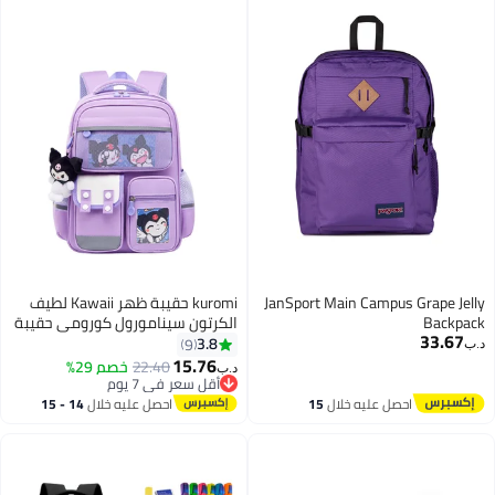
JanSport Main Campus Grape Jelly
kuromi حقيبة ظهر Kawaii لطيف
Backpack
الكرتون سينامورول كورومي حقيبة
33.67
مدرسية حقيبة كتب مع دبوس
3.8
9
د.ب‏
بروش وقلادة من القطيفة حقائب
15.76
22.40
خصم 29%
د.ب‏
3
ظهر للسفر
أقل سعر في 7 يوم
أقل سعر في 7 يوم
احصل عليه خلال
15
احصل عليه خلال
14 - 15
اغسطس
اغسطس