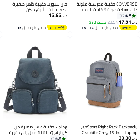
CONVERSE حقيبة مدرسية ملونة
جان سبورت حقيبة ظهر صغيرة
ذات وسادة هوائية قابلة للسحب
نصف باينت - أزرق داكن
15.65
عموديًا من العودة إلى المدرسة Go
4.5
32
د.ب‏
2
17.91
23.54
خصم 23%
د.ب‏
11
احصل عليه خلال
14 - 15
احصل عليه خلال
15
اغسطس
اغسطس
JanSport Right Pack Backpack,
kipling حقيبة ظهر صغيرة من
Graphite Grey, 15-Inch Laptop
كيبلينج (قابلة للتحويل إلى حقيبة
39.30
Sleeve, Suede Leather Bottom,
كتف) للنساء باللون الأزرق 2 Firefly
4.5
2
د.ب‏