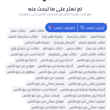
لم نعثر على ما تبحث عنه
تابع البحث فلدينا الكثير من المنتجات الأخرى التي ستعجبك!
البحث الشائع
ترتيب حسب
تصنيف حسب
حقائب السفر
حقائب سفر أمريكان توريستر
حقائب ظهر
حقائب سفر
شنط السفر
حقائب مدرسية
حقيبة ظهر نايك
حقائب ستارجولد للسفر
حقائب باراجون للسفر
أمريكان توريستر
حقيبة ظهر أديداس
حقائب تيد بيكر
حقائب جيس
حقائب جيوردانو
حقائب دي كيه إن واي
حقائب كالفن كلاين
حقائب تومي هيلفيغر
أحذية تدريب من نيو بالانس
سنيكرز من نيو بالانس
أحذية جري من نيو بالانس
أحذية نيو بالانس
شبشب من نيو بالانس
أحذية رياضية من نيو بالانس
هودي من نيو بالانس
كنزات رياضية من نيو بالانس
شورت من نيو بالانس
بنطلون من نيو بالانس
بنطلون رياضي من نيو بالانس
تيشيرت من نيو بالانس
قميص رياضي من نيو بالانس
سنيكرز نسائي من نيو بالانس
أحذية رياضية نسائية من نيو بالانس
أحذية تدريب نسائية من نيو بالانس
أحذية جري نسائية من نيو بالانس
شبشب نسائي من نيو بالانس
تيشيرت نسائي من نيو بالانس
هودي نسائي من نيو بالانس
شورت نسائي من نيو بالانس
كنزة نسائية من نيو بالانس