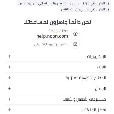
بنطلون نسائي من نيو بالانس
قميص رياضي نسائي من نيو بالانس
بنطلون رياضي نسائي من نيو بالانس
نحن دائماً جاهزون لمساعدتك
مركز المساعدة
help.noon.com
الدعم عبر البريد الإلكتروني
الإلكترونيات
الجوالات
الأزياء
التابلت
أزياء نسائية
المطبخ والأجهزة المنزلية
اللابتوبات
أزياء رجالية
الحمام
الأجهزة المنزلية
الجمال
أزياء البنات
ديكور البيت
الكاميرات
العطور
أزياء الأولاد
مستلزمات الأطفال والألعاب
المطبخ والسفرة
التلفزيونات
المكياج
الساعات
الحفاضات
أدوات وتحسين المنزل
السماعات
أفضل الماركات
العناية بالشعر
المجوهرات