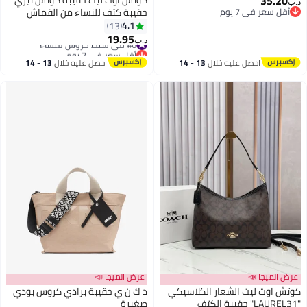
35.20
د.ب‏
أقل سعر في 7 يوم
حقيبة كتف للنساء من القماش
أقل سعر في 7 يوم
المميز حقيبة كروس بودي
4.1
13
2
19.95
#6 في شنط كروس للنساء
د.ب‏
أقل سعر في 7 يوم
#6 في شنط كروس للنساء
احصل عليه خلال
13 - 14
احصل عليه خلال
13 - 14
اغسطس
اغسطس
عرض الميجا 📣
عرض الميجا 📣
كوتش اوت ليت الشعار الكلاسيكي
د ك ن ي حقيبة برادي كروس بودي
"LAUREL31" حقيبة الكتف
صغيرة