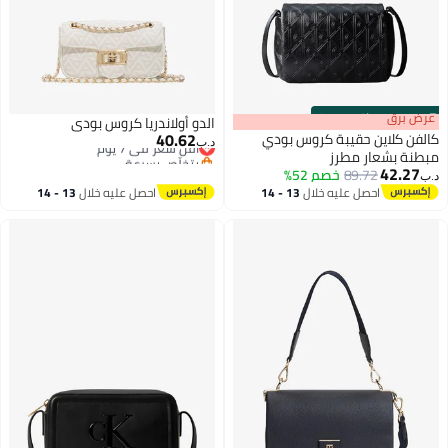
s
00
:
m
عرض برق
00
·
باقي 100%
الدو أولاندريا كروس بودي
40.62
كالفن كلاين حقيبة كروس بودي
أقل سعر في 7 يوم
د.ب‏
مبطنة بشعار مطرز
بتخلّص بسرعة
42.27
أقل سعر في 7 يوم
89.72
خصم 52%
د.ب‏
2
احصل عليه خلال
13 - 14
احصل عليه خلال
13 - 14
اغسطس
اغسطس