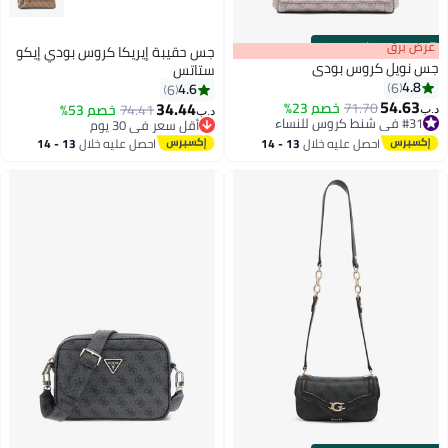
s
00
:
m
عرض برق
00
·
باقي 100%
جس حقيبة إيريكا كروس بودي إيكو
جس نويل كروس بودي
ستاتس
4.8
6
4.6
6
54.63
34.44
71.70
خصم 23%
74.41
خصم 53%
د.ب‏
د.ب‏
#31 في شنط كروس للنساء
أقل سعر في 30 يوم
#31 في شنط كروس للنساء
أقل سعر في 30 يوم
احصل عليه خلال
13 - 14
احصل عليه خلال
13 - 14
اغسطس
اغسطس