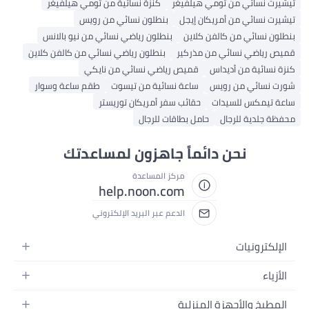
تيشيرت نسائي من تومي هيلفيغر
كنزة نسائية من تومي هيلفيغر
تيشيرت نسائي من أمريكان إيجل
بنطلون نسائي من رويس
بنطلون نسائي من كالفن كلاين
بنطلون رياضي نسائي من نيو بالانس
قميص رياضي نسائي من مذركير
بنطلون رياضي نسائي من كالفن كلاين
كنزة نسائية من أديداس
قميص رياضي نسائي من نايكي
شورت نسائي من رويس
ساعة نسائية من تيسوت
طقم ساعة وسوار
ساعة تيمكس للسيدات
حقائب سفر أمريكان توريستر
محفظة جلدية للرجال
حامل بطاقات للرجال
نحن دائماً جاهزون لمساعدتك
مركز المساعدة
help.noon.com
الدعم عبر البريد الإلكتروني
الإلكترونيات
الجوالات
الأزياء
التابلت
أزياء نسائية
المطبخ والأجهزة المنزلية