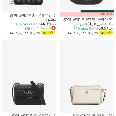
s
00
:
m
عرض برق
00
·
باقي 100%
جس حقيبة سيليه كروس بودي
لوف موسكينو حقيبة كروس بودي
صغيرة
44.39
جلد صناعي مزينة بالجواهر
69.47
خصم 36%
د.ب‏
50.51
94.43
خصم 46%
أقل سعر في 7 يوم
د.ب‏
أقل سعر في 7 يوم
احصل عليه خلال
13 - 14
احصل عليه خلال
13 - 14
اغسطس
اغسطس
تومي هيلفيغر حقيبة كاميرا
جس حقيبة ناديرة كروس بودي