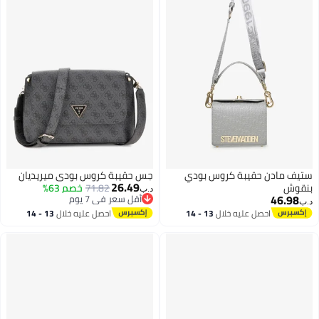
ستيف مادن حقيبة كروس بودي
جس حقيبة كروس بودي ميريديان
26.49
بنقوش
71.82
خصم 63%
د.ب‏
46.98
أقل سعر في 7 يوم
د.ب‏
أقل سعر في 7 يوم
احصل عليه خلال
13 - 14
احصل عليه خلال
13 - 14
اغسطس
اغسطس