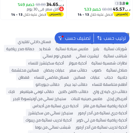
3.8
3
34.65
68.88
خصم 49%
د.ب‏
2
45.57
68.88
خصم 33%
أقل سعر في 30 يوم
د.ب‏
أقل سعر في 30 يوم
احصل عليه خلال
13 - 14
احصل عليه خلال
13 - 14
اغسطس
اغسطس
البحث الشائع
ترتيب حسب
تصنيف حسب
شنط ألدو
شنط جيس نسائية
شنط نسائية
فستان داخلي تقليدي
شورتات نسائية
بلايز
ملابس سباحة نسائية
شنط يد
حمالة صدر رياضية
شباشب نسائية
تيشيرت نسائي
قميص نوم نسائي
نظارات شمسية نسائية
أحذية ميولز
أحذية سكيتشرز للنساء
صنادل نسائية
كعوب
حقائب سفر
عبايات رمضان
فساتين محتشمة
جلابية
حجاب
عبايات
فساتين
فستان ماكسي للنساء
قفطان
أطقم متناسقة للنساء
حقائب تيد بيكر
حقائب جيوردانو
حقائب دي كيه إن واي
حقائب كالفن كلاين
حقائب تومي هيلفيغر
نايك
أمريكان إيجل
ملابس صينيه للبنات
سنيكرز نسائي من أونيتسوكا تايجر
أحذية رياضية نسائية من فانز
أحذية جري نسائية من أديداس
أحذية جري نسائية من أندر آرمور
سنيكرز نسائي من سكيتشرز
أحذية رياضية نسائية من لي كوبر
أحذية تدريب نسائية من ريبوك
أحذية تدريب نسائية من أندر آرمور
شبشب نسائي من بوما