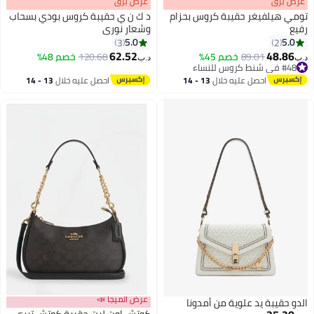
s
00
:
m
عرض برق
00
·
باقي 100%
s
00
:
m
عرض برق
00
·
باقي 100%
تومي هيلفيغر حقيبة كروس بحزام
د ك ن ي حقيبة كروس بودي بسحاب
رفيع
وشعار نوري
5.0
5.0
3
2
2
3
62.52
48.86
89.01
خصم 45%
120.68
خصم 48%
د.ب‏
د.ب‏
#48 في شنط كروس للنساء
#48 في شنط كروس للنساء
احصل عليه خلال
13 - 14
احصل عليه خلال
13 - 14
اغسطس
اغسطس
عرض الميجا 📣
الدو حقيبة يد علوية من أمدونا
كوتش اوت ليت حقيبة كوتش تيري