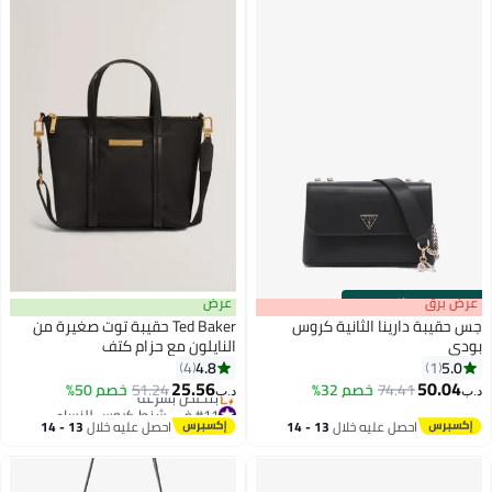
s
00
:
m
عرض برق
00
·
باقي 100%
عرض
جس حقيبة دارينا الثانية كروس
Ted Baker حقيبة توت صغيرة من
بودي
النايلون مع حزام كتف
4.8
5.0
4
1
2
25.56
50.04
74.41
خصم 32%
51.24
خصم 50%
د.ب‏
د.ب‏
#11 في شنط كروس للنساء
أقل سعر في السنة
احصل عليه خلال
13 - 14
احصل عليه خلال
13 - 14
بتخلّص بسرعة
اغسطس
اغسطس
#11 في شنط كروس للنساء