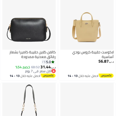
لاكوست حقيبة كروس بودي
كالفن كلاين حقيبة كاميرا بشعار
أساسية
رقائق معدنية ممدودة
56.87
5.0
1
د.ب‏
31.44
68.52
خصم 54%
د.ب‏
4
أقل سعر في 7 يوم
أقل سعر في 7 يوم
احصل عليه خلال
13 - 14
احصل عليه خلال
13 - 14
اغسطس
اغسطس