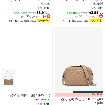
ايقونية
صغيرة
5.0
5.0
2
2
33.91
43.55
87.60
خصم 50%
74.41
خصم 54%
د.ب‏
د.ب‏
3
3
أقل سعر في 30 يوم
أقل سعر في 30 يوم
أقل سعر في 30 يوم
أقل سعر في 30 يوم
احصل عليه خلال
13 - 14
احصل عليه خلال
13 - 14
اغسطس
اغسطس
s
00
:
m
عرض برق
00
·
باقي 100%
جس حقيبة إيريكا كروس بودي
جس حقيبة جيولي كروس بودي
صديقة للبيئة
الثانية
5.0
3