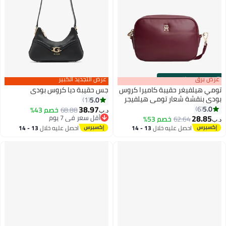
s
00
:
m
عرض برق
00
·
باقي 100%
عرض التجديد الكبير
تومي هيلفيغر حقيبة كاميرا كروس
جس حقيبة ديا كروس بودي
بودي بنقشة شعار تومي هيلفيجر
5.0
1
38.97
5.0
6
68.88
خصم 43%
د.ب‏
2
4
28.85
أقل سعر في 7 يوم
62.64
خصم 53%
د.ب‏
أقل سعر في 7 يوم
احصل عليه خلال
13 - 14
احصل عليه خلال
13 - 14
اغسطس
اغسطس