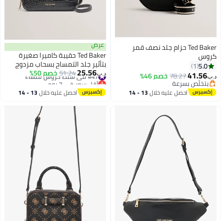
عرض
Ted Baker حزام جلد نصف قمر
Ted Baker حقيبة كاميرا صغيرة
كروس
بتأثير جلد التمساح بسحاب مزدوج
5.0
1
25.56
#47 في شنط كروس للنساء
51.24
خصم 50%
41.56
78.27
خصم 46%
د.ب‏
د.ب‏
أقل سعر في 7 يوم
بتخلّص بسرعة
#47 في شنط كروس للنساء
بتخلّص بسرعة
احصل عليه خلال
13 - 14
احصل عليه خلال
13 - 14
اغسطس
اغسطس