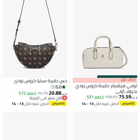
s
00
:
m
عرض برق
00
·
باقي 100%
جس حقيبة سيليا كروس بودي
تومي هيلفيغر حقيبة كروس بودي
5.0
3
بحروف أولى
20.88
74.76
خصم 72%
د.ب‏
75.59
109.97
خصم 31%
أقل سعر في السنة
د.ب‏
3
2
أقل سعر في السنة
احصل عليه خلال
13 - 14
احصل عليه خلال
13 - 14
اغسطس
اغسطس