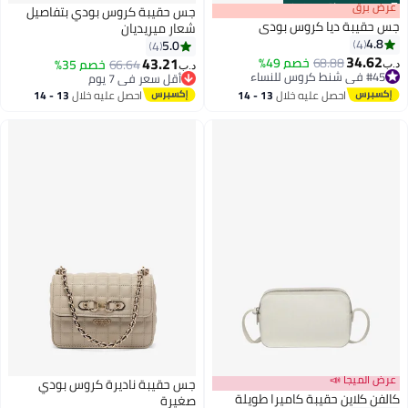
s
00
:
m
عرض برق
00
·
باقي 100%
جس حقيبة كروس بودي بتفاصيل
جس حقيبة ديا كروس بودي
شعار ميريديان
4.8
4
5.0
4
34.62
43.21
68.88
خصم 49%
66.64
خصم 35%
د.ب‏
د.ب‏
#45 في شنط كروس للنساء
أقل سعر في 7 يوم
#45 في شنط كروس للنساء
أقل سعر في 7 يوم
احصل عليه خلال
13 - 14
احصل عليه خلال
13 - 14
اغسطس
اغسطس
عرض الميجا 📣
جس حقيبة ناديرة كروس بودي
كالفن كلاين حقيبة كاميرا طويلة
صغيرة