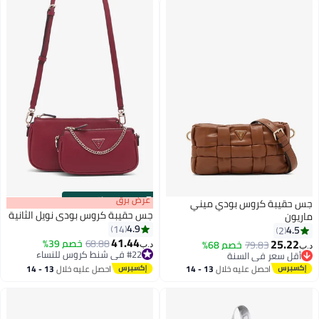
Purse with Adjustable Strap, Black
& Brown
s
00
:
m
عرض برق
00
·
باقي 100%
جس حقيبة كروس بودي ميني
جس حقيبة كروس بودي نويل الثانية
ماريون
4.9
14
4.5
2
41.44
25.22
68.88
خصم 39%
79.83
خصم 68%
د.ب‏
د.ب‏
2
3
#22 في شنط كروس للنساء
أقل سعر في السنة
#22 في شنط كروس للنساء
أقل سعر في السنة
احصل عليه خلال
13 - 14
احصل عليه خلال
13 - 14
اغسطس
اغسطس