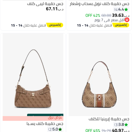
جس حقيبة كتف نويل بسحاب وشعار
جس حقيبة ليبي كتف
67.11
4.4
4
د.ب‏
39.63
42% OFF
68.88
د.ب‏
أقل سعر في 7 يوم
أقل سعر في 7 يوم
احصل عليه خلال
14 - 15
احصل عليه خلال
14 - 15
اغسطس
اغسطس
s
00
:
m
عرض برق
00
·
100% Left
جس حقيبة إيرينيا للكتف
جس حقيبة كتف يسـبا
3.8
3
5.0
2
40.97
45% OFF
74.76
د.ب‏