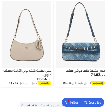
جس حقيبة كتف دوڤي بقلاب
جس حقيبة كتف نويل الثانية بسحاب
71.82
علوي
د.ب‏
66.64
د.ب‏
احصل عليه خلال
14 - 15
احصل عليه خلال
14 - 15
اغسطس
اغسطس
Popular Searches
Filter
Sort By
حقائب سفر أمريكان توريستر
شنط جيس نسائية
شنط نسائية