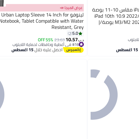
عرض الميجا 📣
روك بو جراب حماية لأجهزة iPad مقاس 10-11 بوصة
لينوفو rban Laptop Sleeve 14 Inch for
(A16) مقاس 11 بوصة 2025/iPad 10th 10.9 2022
 Notebook, Tablet Compatible with Water
وAir 11 بوصة M3/M2 2025/2024/10.9 بوصة/|
Resistant, Grey
iPad Pro مقاس 11 بوصة | iPad مقاس 10.2 بوصة |
5.0
2
iPad Air 5 4 مقاس 10.9 بوصة | iPad Pro مقاس
10.57
55% OFF
23.63
10.5 بوصة | iPad Air 3 2 | iPad مقاس 9.7 بوصة |
د.ب‏
#16 في أغطية وحافظات لحماية اللابتوب
Galaxy Tab A8 مقاس 10.5 وA9 Plus مقاس 11
#16 في أغطية وحافظات لحماية اللابتوب
احصل عليه خلال
15 اغسطس
بوصة/S9 مقاس 11 بوصة/S9FE مقاس 10.9 بوصة