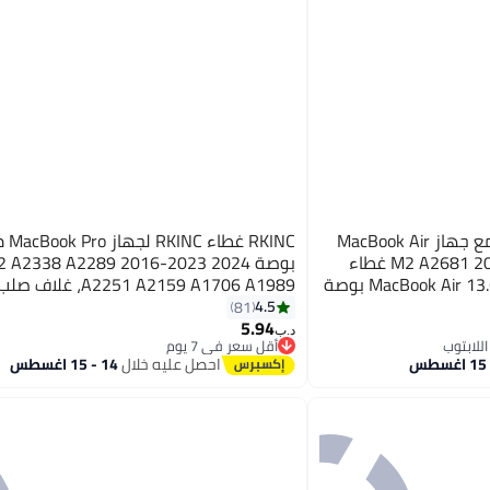
ريكنك جراب RKINC متوافق مع جهاز MacBook Air
الجديد مقاس 13.6 بوصة M2 A2681 2022 غطاء
بوصة 2024 2023-2016 8 A2289
واقٍ واقٍ قابل للكسر لجهاز MacBook Air 13.6 بوصة
2251 A2159 A1706 A1989
البلاستيك، غطاء لوحة المفاتيح وواقي ال
4.5
81
5.94
وردي شفاف
د.ب‏
أقل سعر في 7 يوم
أقل سعر في 7 يوم
احصل عليه خلال
14 - 15 اغسطس