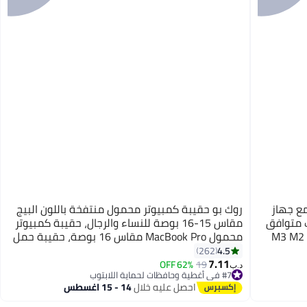
ع جهاز
روك بو حقيبة كمبيوتر محمول منتفخة باللون البيج
ة نوت بوك متوافق
مقاس 15-16 بوصة للنساء والرجال، حقيبة كمبيوتر
 بوصة M3 M2 M1 Chip
محمول MacBook Pro مقاس 16 بوصة، حقيبة حمل
ع حقيبة
لطيفة للكمبيوتر المحمول/Asus/Dell/HP 15.6
4.5
262
بوصة
7.11
62% OFF
19
د.ب‏
#7 في أغطية وحافظات لحماية اللابتوب
#7 في أغطية وحافظات لحماية اللابتوب
احصل عليه خلال
14 - 15 اغسطس