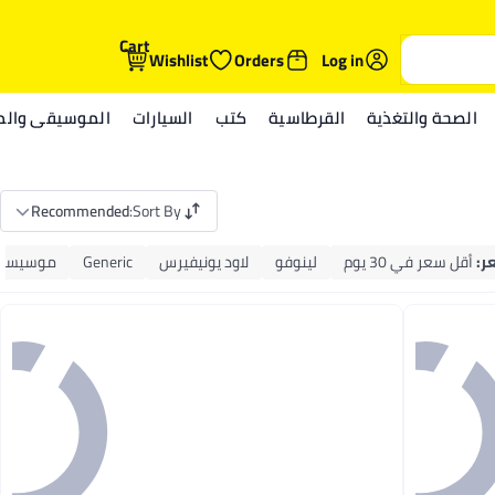
Cart
Wishlist
Orders
Log in
الصحة والتغذية
القرطاسية
كتب
السيارات
الموسيقى والمي
Recommended
:
Sort By
ر
:
أقل سعر في 30 يوم
لينوفو
لاود يونيفيرس
Generic
موسيسو