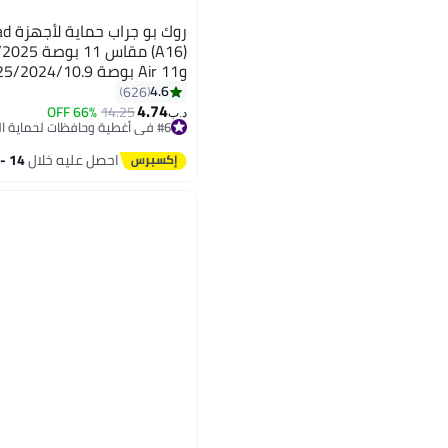
4.6
626
4.74
66% OFF
14.25
د.ب‏
#6 في أغطية وحافظات لحماية اللابتوب
تم بيع +20 مؤخرًا
#6 في أغطية وحافظات لحماية اللابتوب
احصل عليه خلال
14 - 15 اغسطس
حقيبة حماية لأجهزة iPad مقاس 10 و11 بوصة