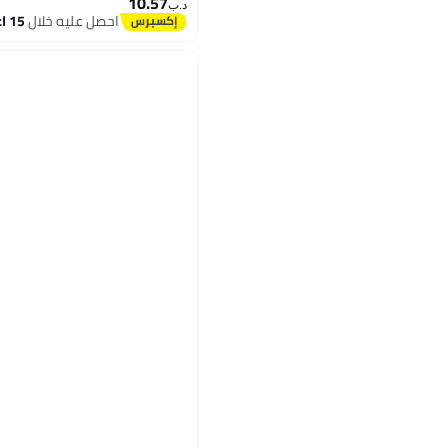
10.57
د.ب‏
احصل عليه خلال
15 اغسطس