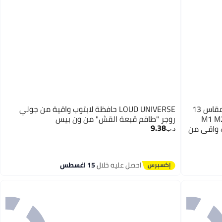
RKINC غطاء RKINC لجهاز MacBook Pro مقاس 13
LOUD UNIVERSE حافظة لابتوب واقية من جولي
M1 M2 A233
روجر "طاقم قبعة القش" من ون بيس
9.38
A، غلاف صلب واقي من
د.ب‏
شاشة،
احصل عليه خلال
15 اغسطس