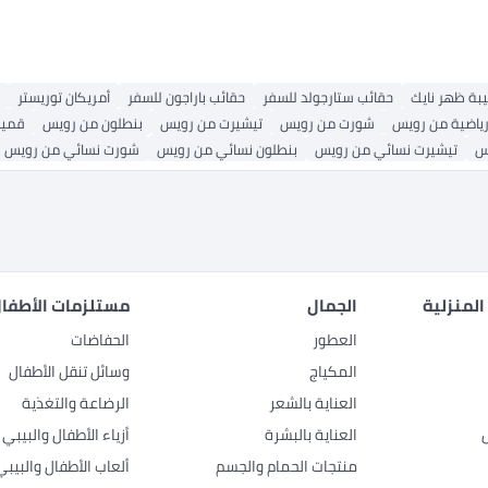
بة ظهر نايك
حقائب ستارجولد للسفر
حقائب باراجون للسفر
أمريكان توريستر
رياضية من رويس
شورت من رويس
تيشيرت من رويس
بنطلون من رويس
قميص
س
تيشيرت نسائي من رويس
بنطلون نسائي من رويس
شورت نسائي من رويس
المنزلية
الجمال
مستلزمات الأطفال
العطور
الحفاضات
المكياج
وسائل تنقل الأطفال
العناية بالشعر
الرضاعة والتغذية
العناية بالبشرة
أزياء الأطفال والبيبي
منتجات الحمام والجسم
ألعاب الأطفال والبيبي