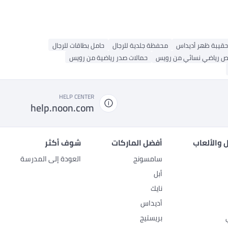
حقيبة ظهر أديداس
محفظة جلدية للرجال
حامل بطاقات للرجال
 رياضي نسائي من رويس
حمالات صدر رياضية من رويس
HELP CENTER
help.noon.com
 والألعاب
أفضل الماركات
شوف أكثر
سامسونج
العودة إلى المدرسة
أبل
نايك
أديداس
بريستيج