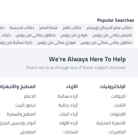
Popular Searches
حقائب سفر أمريكان توريستر
حقائب ظهر
شنط السفر
حقائب مدرسية
حقي
قميص رياضي من رويس
هودي من رويس
بنطلون رياضي من رويس
كنزات 
بنطلون رياضي نسائي من رويس
هودي نسائي من رويس
كنزة نسائية من روي
We're Always Here To Help
Reach out to us through any of these support channels
الإلكترونيات
الأزياء
المطبخ والأجهزة 
الجوالات
أزياء نسائية
الحمام
التابلت
أزياء رجالية
ديكور البيت
اللابتوبات
أزياء البنات
المطبخ والسفرة
الأجهزة المنزلية
أزياء الأولاد
أدوات وتحسين المنزل
الكاميرات
الساعات
المفارش