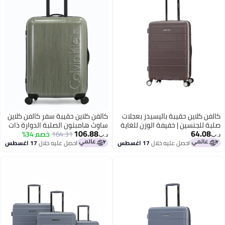
كالفن كلاين حقيبة باليسيدز بعجلات
كالفن كلاين حقيبة سفر كالفن كلاين
صلبة للجنسين | خفيفة الوزن للغاية
ساوث هامبتون الصلبة الدوارة ذات
106.88
64.08
من بعجلات دوارة ألوان بني
164.31
خصم 34%
العجلات، خفيفة الوزن للغاية من
د.ب‏
د.ب‏
البولي كربونات، 4 عجلات مزدوجة
احصل عليه خلال
17 اغسطس
احصل عليه خلال
17 اغسطس
3
4