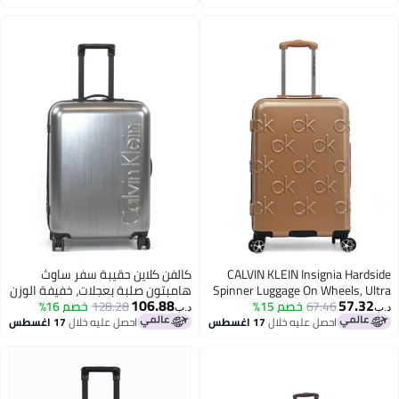
CALVIN KLEIN Insignia Hardside
كالفن كلاين حقيبة سفر ساوث
Spinner Luggage On Wheels, Ultra
هامبتون صلبة بعجلات، خفيفة الوزن
106.88
57.32
67.46
خصم 15%
Lightweight ABS, 4 Double Wheels
للغاية من ، عجلات مزدوجة
128.28
خصم 16%
د.ب‏
د.ب‏
احصل عليه خلال
17 اغسطس
احصل عليه خلال
17 اغسطس
3
4