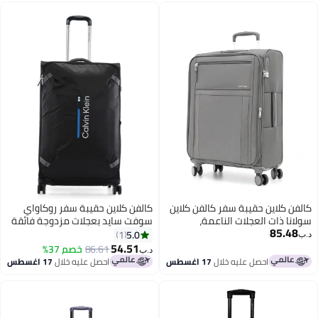
كالفن كلاين حقيبة سفر كالفن كلاين
كالفن كلاين حقيبة سفر روكاواي
سولانا ذات العجلات الناعمة،
سوفت سايد بعجلات مزدوجة فائقة
85.48
مصنوعة من البوليستر فائق الخفة،
الخفة
5.0
1
د.ب‏
مزودة بأربع عجلات مزدوجة
54.51
86.61
خصم 37%
د.ب‏
2
2
احصل عليه خلال
17 اغسطس
احصل عليه خلال
17 اغسطس