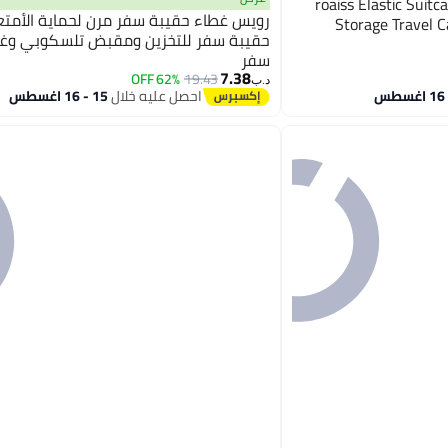
roaiss Elastic Suit
رويس غطاء حقيبة سفر مرن لحماية الأمت
Storage Travel C
حقيبة سفر للتخزين ومقبض تلسكوبي وغط
سفر
7.38
62% OFF
19.43
د.ب‏
احصل عليه خلال
15 - 16 اغسطس