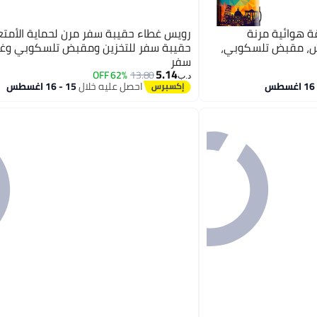
 هوائية مرنة
رويس غطاء حقيبة سفر مرن لحماية الأمت
دش، مقبض تلسكوبي،
حقيبة سفر للتخزين ومقبض تلسكوبي وغط
سفر
5.14
62% OFF
13.80
د.ب‏
احصل عليه خلال
15 - 16 اغسطس