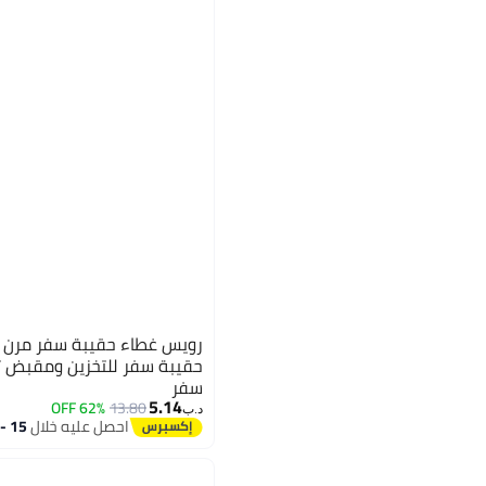
رويس غطاء حقيبة سفر مرن ل
حقيبة سفر للتخزين ومقبض 
سفر
5.14
62% OFF
13.80
د.ب‏
احصل عليه خلال
15 - 16 اغسطس