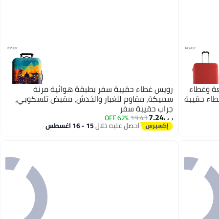
عة وغطاء
رويس غطاء حقيبة سفر بطبقة هوائية مرنة
اء حقيبة
سميكة، مقاوم للغبار والخدش، مقبض تلسكوبي،
جراب حقيبة سفر
7.24
62% OFF
19.43
د.ب‏
احصل عليه خلال
15 - 16 اغسطس