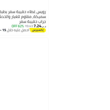
رويس غطاء حقيبة سفر بطبقة
سميكة، مقاوم للغبار والخ
جراب حقيبة سفر
7.24
62% OFF
19.43
د.ب‏
احصل عليه خلال
15 - 16 اغسطس