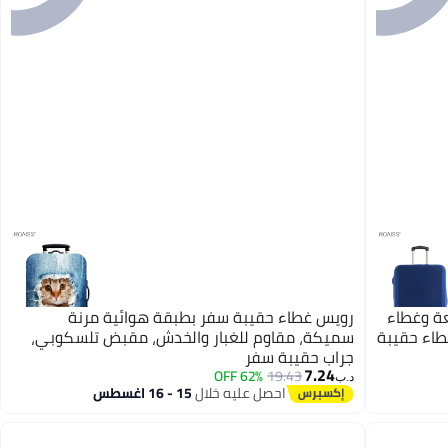
عة وغطاء
رويس غطاء حقيبة سفر بطبقة هوائية مرنة
اء حقيبة
سميكة، مقاوم للغبار والخدش، مقبض تلسكوبي،
جراب حقيبة سفر
7.24
62% OFF
19.43
د.ب‏
احصل عليه خلال
15 - 16 اغسطس