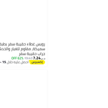
رويس غطاء حقيبة سفر بطبقة
سميكة، مقاوم للغبار والخ
جراب حقيبة سفر
7.24
62% OFF
19.43
د.ب‏
احصل عليه خلال
15 - 16 اغسطس