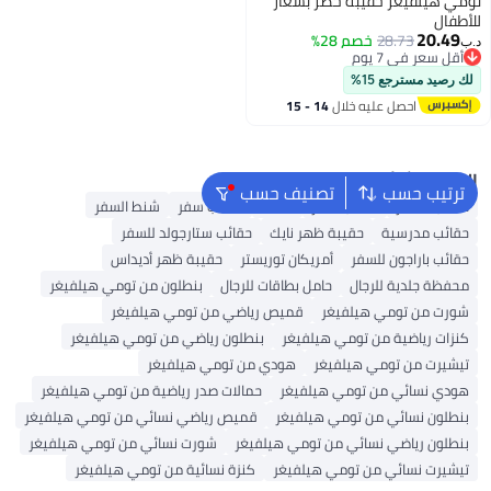
تومي هيلفيغر حقيبة خصر بشعار
للأطفال
20.49
28.73
خصم 28%
د.ب‏
أقل سعر في 7 يوم
أقل سعر في 7 يوم
لك رصيد مسترجع 15%
احصل عليه خلال
14 - 15
اغسطس
البحث الشائع
ترتيب حسب
تصنيف حسب
حقائب السفر
حقائب ظهر
مظلة
حقائب سفر
شنط السفر
حقائب مدرسية
حقيبة ظهر نايك
حقائب ستارجولد للسفر
حقائب باراجون للسفر
أمريكان توريستر
حقيبة ظهر أديداس
محفظة جلدية للرجال
حامل بطاقات للرجال
بنطلون من تومي هيلفيغر
شورت من تومي هيلفيغر
قميص رياضي من تومي هيلفيغر
كنزات رياضية من تومي هيلفيغر
بنطلون رياضي من تومي هيلفيغر
تيشيرت من تومي هيلفيغر
هودي من تومي هيلفيغر
هودي نسائي من تومي هيلفيغر
حمالات صدر رياضية من تومي هيلفيغر
بنطلون نسائي من تومي هيلفيغر
قميص رياضي نسائي من تومي هيلفيغر
بنطلون رياضي نسائي من تومي هيلفيغر
شورت نسائي من تومي هيلفيغر
تيشيرت نسائي من تومي هيلفيغر
كنزة نسائية من تومي هيلفيغر