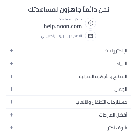
نحن دائماً جاهزون لمساعدتك
مركز المساعدة
help.noon.com
الدعم عبر البريد الإلكتروني
الإلكترونيات
الجوالات
الأزياء
التابلت
أزياء نسائية
المطبخ والأجهزة المنزلية
اللابتوبات
أزياء رجالية
الحمام
الأجهزة المنزلية
الجمال
أزياء البنات
ديكور البيت
الكاميرات
العطور
أزياء الأولاد
مستلزمات الأطفال والألعاب
المطبخ والسفرة
التلفزيونات
المكياج
الساعات
الحفاضات
أدوات وتحسين المنزل
السماعات
أفضل الماركات
العناية بالشعر
المجوهرات
وسائل تنقل الأطفال
المفارش
ألعاب القيمنق
سامسونج
العناية بالبشرة
شوف أكثر
حقائب نسائية
الرضاعة والتغذية
الأثاث
أبل
منتجات الحمام والجسم
نظارات رجالية