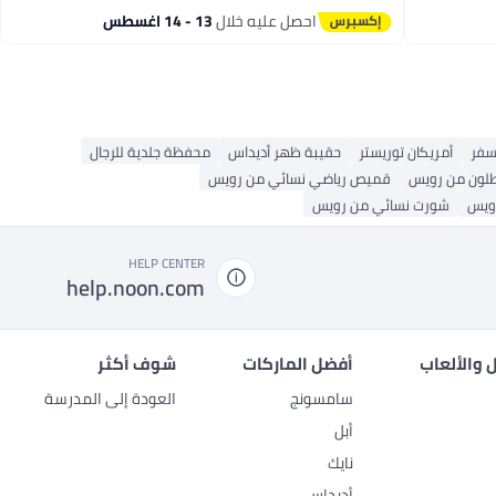
الحافلة
احصل عليه خلال
13 - 14 اغسطس
لسفر
أمريكان توريستر
حقيبة ظهر أديداس
محفظة جلدية للرجال
طلون من رويس
قميص رياضي نسائي من رويس
رويس
شورت نسائي من رويس
HELP CENTER
help.noon.com
 والألعاب
أفضل الماركات
شوف أكثر
سامسونج
العودة إلى المدرسة
أبل
نايك
أديداس