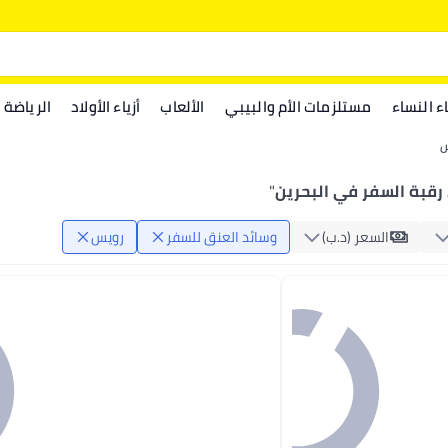
اء النساء
مستلزمات الأم والبيبي
الألعاب
أزياء الأولاد
الرياضة
س
رقبة السفر في البحرين
"
السعر (د.ب‏)
وسائد العنق للسفر
رويس