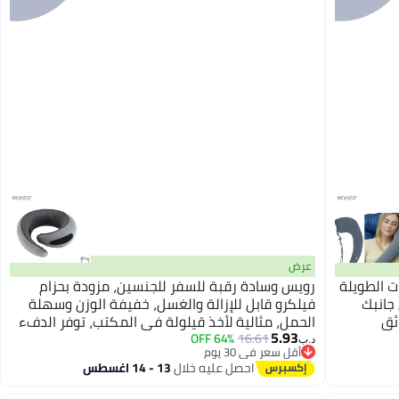
عرض
 الطويلة
رويس وسادة رقبة للسفر للجنسين، مزودة بحزام
 جانبك
فيلكرو قابل للإزالة والغسل، خفيفة الوزن وسهلة
ائق
الحمل، مثالية لأخذ قيلولة في المكتب، توفر الدفء
5.93
دة
والراحة، وتدعم الرقبة أثناء القيادة، لون رمادي
64% OFF
16.61
د.ب‏
أقل سعر في 30 يوم
أقل سعر في 30 يوم
احصل عليه خلال
13 - 14 اغسطس