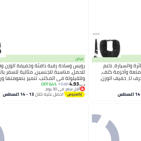
عرض
ة والسيارة، ناعم
رويس وسادة رقبة دافئة وخفيفة الوزن وق
متعة وأحزمة كتف،
للحمل، مناسبة للجنسين، مثالية للسفر بالط
متعدد الوظائف، على شكل حرف U، خفيف الوزن،
وللقيلولة في المكتب. تتميز بنعومتها ور
4.93
لجنسين.
ودعمها للرقبة. وسادة قيادة سوداء، وسادة
64% OFF
13.80
د.ب‏
أقل سعر في 30 يوم
أقل سعر في 30 يوم
احصل عليه خلال
13 - 14 اغسطس