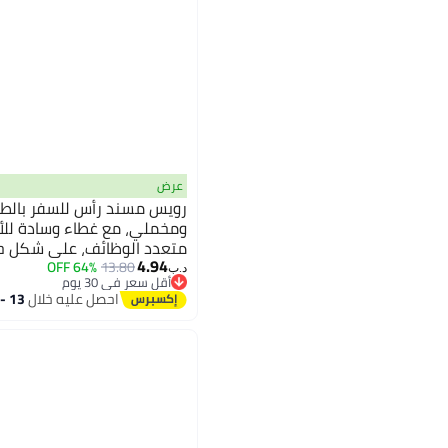
عرض
رويس مسند رأس للسفر بالطائر
ومخملي، مع غطاء وسادة للأ
4.94
محمول، أسود اللون، مناسب ل
64% OFF
13.80
د.ب‏
أقل سعر في 30 يوم
أقل سعر في 30 يوم
احصل عليه خلال
13 - 14 اغسطس