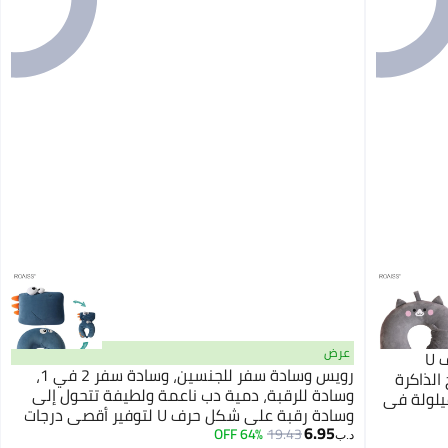
عرض
رويس وسادة رقبة كرتونية على شكل حرف U
رويس وسادة سفر للجنسين، وسادة سفر 2 في 1،
الذاكرة
وسادة للرقبة، دمية دب ناعمة ولطيفة تتحول إلى
قيلولة في
وسادة رقبة على شكل حرف U لتوفير أقصى درجات
ا للرقبة
6.95
الراحة أثناء السفر بالطائرة أو السيارة أو القطار أو
64% OFF
19.43
ل.
د.ب‏