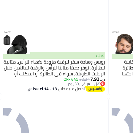
عرض
ابلة
رويس وسادة سفر للرقبة مزودة بغطاء للرأس، مثالية
ائرة،
للطائرة، توفر دعمًا مثاليًا للرأس والرقبة للبالغين خلال
احتها
الرحلات الطويلة، سواء في الطائرة أو المكتب أو
7.92
 للرقبة.
السيارة، وتوفر الراحة أثناء النوم. تتضمن قناعًا
64% OFF
22.24
د.ب‏
أقل سعر في 30 يوم
للعينين، وسدادات للأذنين، وحقيبة سوداء برباط.
أقل سعر في 30 يوم
احصل عليه خلال
13 - 14 اغسطس