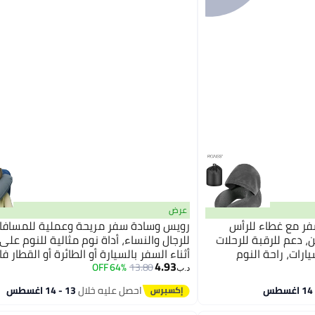
عرض
فر مع غطاء للرأس
رويس وسادة سفر مريحة وعملية للمسافات
ن، دعم للرقبة للرحلات
للرجال والنساء، أداة نوم مثالية للنوم على
يارات، راحة النوم
أثناء السفر بالسيارة أو الطائرة أو القطار ف
4.93
لأذن، وحقيبة سوداء
السرعة. وسادة للرقبة، وسادة للجسم، وسا
64% OFF
13.80
د.ب‏
للقيلولة، وسادة قابلة للنفخ.
احصل عليه خلال
13 - 14 اغسطس