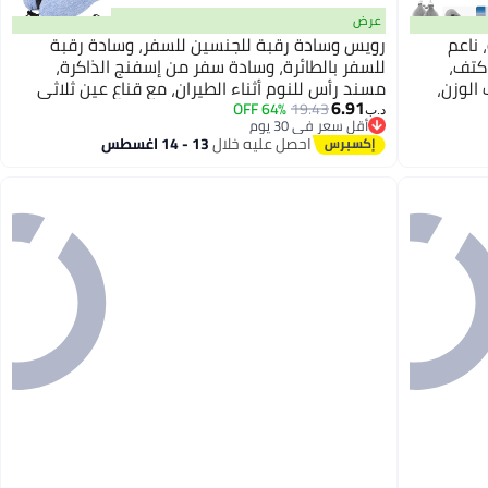
عرض
 ناعم
رويس وسادة رقبة للجنسين للسفر، وسادة رقبة
كتف،
للسفر بالطائرة، وسادة سفر من إسفنج الذاكرة،
كل حرف U، خفيف الوزن،
مسند رأس للنوم أثناء الطيران، مع قناع عين ثلاثي
6.91
الأبعاد، سدادات أذن، حقيبة تخزين، لون أزرق
64% OFF
19.43
د.ب‏
أقل سعر في 30 يوم
أقل سعر في 30 يوم
احصل عليه خلال
13 - 14 اغسطس