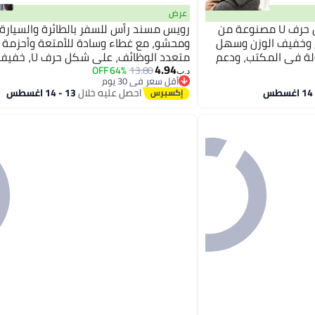
عرض
رويس وسادة رقبة على شكل حرف U مصنوعة من
رويس مسند رأس للسفر بالطائرة والسيارة،
ح وخفيف الوزن وسهل
ومحشو، مع غطاء وسادة للأمتعة وأحزمة 
ولة في المكتب، ودعم
متعدد الوظائف، على ش
4.94
في الغسالة، مناسبة
محمول، رمادي اللون.
64% OFF
13.80
د.ب‏
أقل سعر في 30 يوم
المكتب.
أقل سعر في 30 يوم
احصل عليه خلال
13 - 14 اغسطس