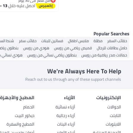
أقل سعر في 30 يوم
وتخفيفًا للضغط، خفيفة الوزن
أقل سعر في 30 يوم
احصل عليه خلال
13 - 14 اغسطس
Popular Searches
حقائب السفر
مظلة
ملابس اطفال
فساتين للبنات
حقائب سفر
شنط السف
حامل بطاقات للرجال
قميص رياضي من رويس
هودي من رويس
بنطلون ريا
حمالات صدر رياضية من رويس
بنطلون رياضي نسائي من رويس
هودي نسائي 
We're Always Here To Help
Reach out to us through any of these support channels
الإلكترونيات
الأزياء
المطبخ والأجهزة 
الجوالات
أزياء نسائية
الحمام
التابلت
أزياء رجالية
ديكور البيت
اللابتوبات
أزياء البنات
المطبخ والسفرة
الأجهزة المنزلية
أزياء الأولاد
أدوات وتحسين المنزل