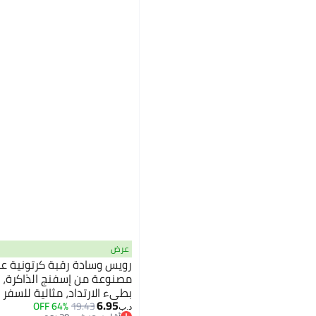
عرض
مصنوعة من إسفنج الذاكرة، تت
بطيء الارتداد، مثالية للسفر 
6.95
المكتب، والرحلات الطويلة، توفر
64% OFF
19.43
د.ب‏