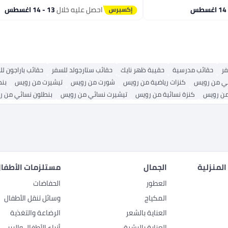
 وقابلة للحمل.
احصل عليه خلال
13 - 14 اغسطس
ر
حقائب مدرسية
حقيبة ظهر نايك
حقائب ستارجولد للسفر
حقائب باراجون ل
ضي من رويس
كنزات رياضية من رويس
شورت من رويس
تيشيرت من رويس
بن
من رويس
كنزة نسائية من رويس
تيشيرت نسائي من رويس
بنطلون نسائي من 
المنزلية
الجمال
مستلزمات الأطفال
العطور
الحفاضات
المكياج
وسائل تنقل الأطفال
العناية بالشعر
الرضاعة والتغذية
العناية بالبشرة
أزياء الأطفال والبيبي