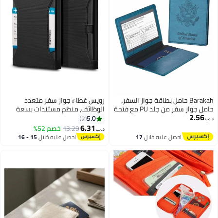
Barakah حامل بطاقة جواز السفر،
رويس غطاء جواز سفر متعدد
حامل جواز سفر من جلد PU مع فتحة
الوظائف، منظم مستندات بسعة
2.56
بطاقة اللقاح، مقاوم للماء، غلاف
كبيرة، حامل تذاكر طيران مضاد
5.0
2
د.ب‏
واقي لجواز السفر
للتزوير بتقنية تحديد الهوية بموجات
6.31
13.29
خصم 52%
د.ب‏
الراديو، حامل جواز سفر سفر من
احصل عليه خلال
17
احصل عليه خلال
15 - 16
البولي يوريثان بلون سادة بسيط مع
اغسطس
اغسطس
قفل مغناطيسي، أسود