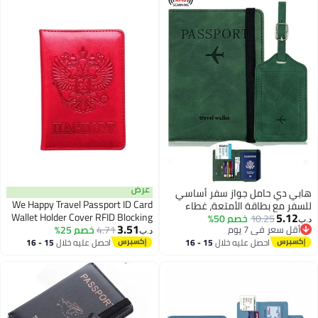
عرض
هابي دي حامل جواز سفر أساسي
We Happy Travel Passport ID Card
للسفر مع بطاقة الأمتعة، غطاء
5.12
Wallet Holder Cover RFID Blocking
10.25
خصم 50%
محفظة جواز السفر، ملحق سفر
د.ب‏
3.51
أقل سعر في 7 يوم
4.71
خصم 25%
Leather Purse Case Russia
أساسي، حامل جواز سفر للجنسين،
د.ب‏
أقل سعر في 7 يوم
احصل عليه خلال
15 - 16
احصل عليه خلال
15 - 16
أخضر
اغسطس
اغسطس