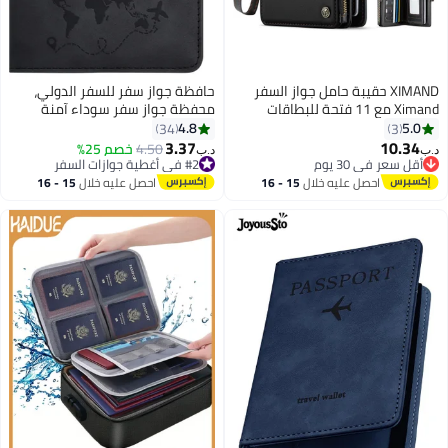
XIMAND حقيبة حامل جواز السفر
حافظة جواز سفر للسفر الدولي،
Ximand مع 11 فتحة للبطاقات
محفظة جواز سفر سوداء آمنة
وجيب بسحاب لجواز السفر والنقود
للسفر الدولي، حافظة جوازات للرجال
4.8
5.0
34
3
والصور وحزام معصم مانع لتقنية
والنساء، إكسسوارات ضرورية للسفر
3.37
10.34
#2 في أغطية جوازات السفر
4.50
خصم 25%
د.ب‏
د.ب‏
RFID للسفر
أقل سعر في 30 يوم
تم بيع +10 مؤخرًا
أقل سعر في 30 يوم
#2 في أغطية جوازات السفر
احصل عليه خلال
15 - 16
احصل عليه خلال
15 - 16
اغسطس
اغسطس