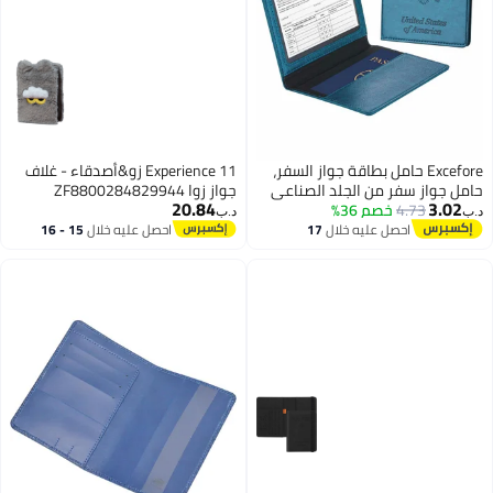
Excefore حامل بطاقة جواز السفر،
Experience 11 زو&أصدقاء - غلاف
حامل جواز سفر من الجلد الصناعي
جواز زوا ZF8800284829944
20.84
3.02
4.73
خصم 36%
مع فتحة لبطاقة اللقاح، مقاوم
د.ب‏
د.ب‏
للماء، حافظة حماية لجواز السفر
احصل عليه خلال
17
احصل عليه خلال
15 - 16
اغسطس
اغسطس