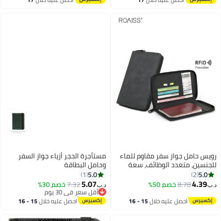
السفر
اغسطس
اغسطس
رويس حامل جواز سفر مقاوم للماء
مستأجرة الحجر أزياء جواز السفر
للجنسين، متعدد الوظائف، سعة
وحامل البطاقة
كبيرة، قابل للطي، يحمل بطاقة
5.0
5.0
1
2
صعود الطائرة والهوية، محفظة
5.07
4.39
8.78
خصم 50%
7.32
خصم 30%
د.ب‏
د.ب‏
4
سفر محمولة منقوشة بلون موحد،
أقل سعر في 30 يوم
ضرورية للسفر الدولي، لون أسود
أقل سعر في 30 يوم
احصل عليه خلال
15 - 16
احصل عليه خلال
15 - 16
اغسطس
اغسطس