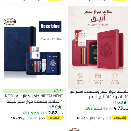
اغسطس
اغسطس
عرض
حافظة جواز سفر ومحفظة سفر مع
NIBEMINENT حامل جواز سفر RFID
فتحات بطاقات لون أحمر
1 قطعة، محفظة جواز سفر نحيفة،
5.0
1
سطح جلدي، محفظة متعددة
5.0
1
4.73
12.77
خصم 62%
د.ب‏
6
10
الوظائف، حامل جواز سفر للسفر،
2.82
5.82
خصم 51%
د.ب‏
حامل بطاقات لطيف
احصل عليه خلال
15 - 16
احصل عليه خلال
15 - 16
اغسطس
اغسطس