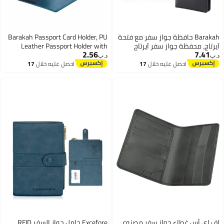
Barakah حافظة جواز سفر مع فتحة
Barakah Passport Card Holder, PU
آيرتاج، محفظة جواز سفر آيرتاج
Leather Passport Holder with
2.56
7.41
للرجال، حافظة جواز سفر جلدية
Vaccine Card Slot, Waterproof,
د.ب‏
د.ب‏
رفيعة متعددة الأغراض مع حماية
Passport Cover Case Protector
احصل عليه خلال
17
احصل عليه خلال
17
اغسطس
اغسطس
RFID للعائلة للسفر ضد الفقدان
(أسود)
إف اي أس غطاء جواز سفر مصنوع
Excefore حامل جواز السفر RFID