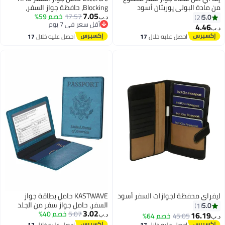
من مادة البولي يوريثان أسود
Blocking، حافظة جواز السفر،
7.05
17.57
خصم 59%
محفظة سفر من الجلد الصناعي
5.0
2
د.ب‏
أقل سعر في 7 يوم
لجواز السفر وبطاقات الائتمان،
4.46
د.ب‏
أقل سعر في 7 يوم
محفظة بطاقات سفر كبيرة الحجم
احصل عليه خلال
17
احصل عليه خلال
17
قابلة للطي مع سحاب
اغسطس
اغسطس
ليفراي محفظة لجوازات السفر أسود
KASTWAVE حامل بطاقة جواز
السفر، حامل جواز سفر من الجلد
5.0
1
3.02
5.07
خصم 40%
الصناعي مع فتحة لبطاقة اللقاح،
16.19
45.05
خصم 64%
د.ب‏
د.ب‏
مقاوم للماء، حافظة حماية لجواز
احصل عليه خلال
17
احصل عليه خلال
17