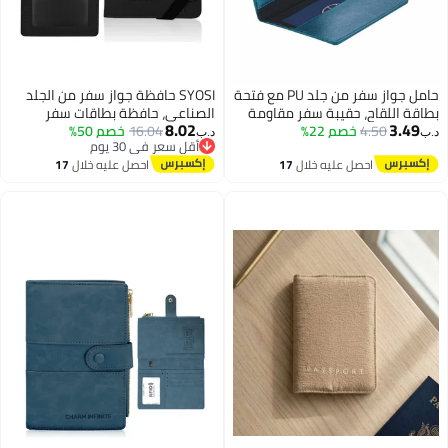
حامل جواز سفر من جلد PU مع فتحة
SYOSI حافظة جواز سفر من الجلد
بطاقة اللقاح، حقيبة سفر مقاومة
الصناعي، حافظة بطاقات سفر
8.02
3.49
4.50
خصم 22%
للماء لجواز السفر والبطاقات
16.04
خصم 50%
رفيعة، حافظة جواز سفر، حامل
د.ب‏
د.ب‏
أقل سعر في 30 يوم
بطاقات لقاح، محفظة سفر، منظم
أقل سعر في 30 يوم
احصل عليه خلال
17
احصل عليه خلال
17
بطاقات للرجال والنساء، إكسسوارات
اغسطس
اغسطس
سفر (أسود)