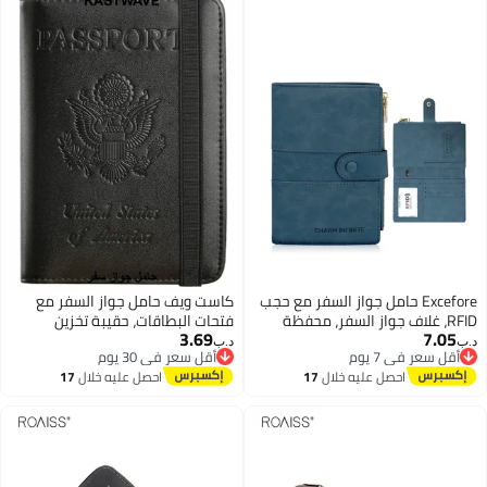
Excefore حامل جواز السفر مع حجب
كاست ويف حامل جواز السفر مع
RFID، غلاف جواز السفر، محفظة
فتحات البطاقات، حقيبة تخزين
3.69
7.05
سفر من جلد PU لجواز السفر
شهادات الطائرات الإبداعية
د.ب‏
د.ب‏
أقل سعر في 7 يوم
أقل سعر في 30 يوم
وبطاقات الائتمان، محفظة بطاقات
أقل سعر في 7 يوم
أقل سعر في 30 يوم
احصل عليه خلال
17
احصل عليه خلال
17
سفر كبيرة قابلة للطي مع سحاب
اغسطس
اغسطس