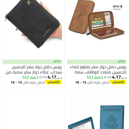
عرض
عرض
رويس حامل جواز سفر مقاوم للماء
رويس حامل جواز سفر للجنسين
للجنسين، متعدد الوظائف، سعة
بسحاب، غطاء جواز سفر سميك من
4.17
4.17
8.78
خصم 52%
كبيرة، قابل للطي، يحمل بطاقة
8.78
خصم 52%
البولي يوريثان، حامل هوية مطبوع
د.ب‏
د.ب‏
صعود الطائرة والهوية، محفظة
بلون سادة بفتحات متعددة
احصل عليه خلال
15 - 16
احصل عليه خلال
15 - 16
اغسطس
اغسطس
سفر محمولة غير لامعة منقوشة
للبطاقات، حقيبة تخزين مضادة
بلون واحد، ضرورية للسفر الدولي،
للانزلاق للسفر، أسود
بني