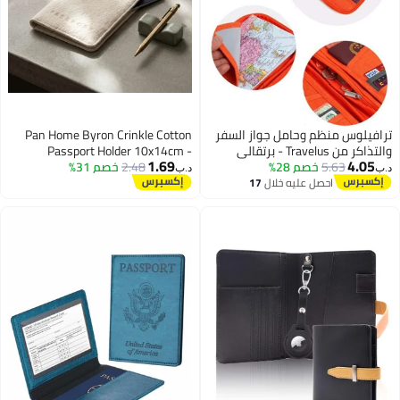
ترافيلوس منظم وحامل جواز السفر
Pan Home Byron Crinkle Cotton
والتذاكر من Travelus - برتقالي
Passport Holder 10x14cm -
1.69
4.05
5.63
خصم 28%
2.48
خصم 31%
Natural - 262PSF9900057
د.ب‏
د.ب‏
احصل عليه خلال
17
اغسطس