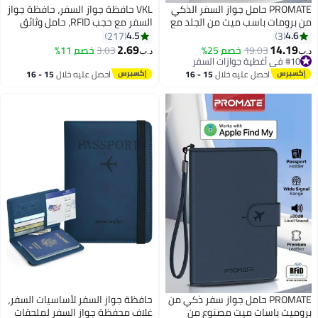
PROMATE حامل جواز السفر الذكي
VKL حافظة جواز السفر، حافظة جواز
من برومات باسب ميت من الجلد مع
السفر مع حجب RFID، حامل وثائق
حماية RFID، جهاز تتبع عالمي من
السفر من الجلد الصناعي للرجال
4.5
4.6
217
3
آبل، شحن لاسلكي، بطارية تدوم 6
والنساء (رمادي)
2.69
14.19
19.03
خصم 25%
3.03
خصم 11%
د.ب‏
د.ب‏
5
4
أشهر، محفظة سفر مقاومة للماء
#10 في أغطية جوازات السفر
#10 في أغطية جوازات السفر
مضادة للفقدان باللون الأسود
احصل عليه خلال
15 - 16
احصل عليه خلال
15 - 16
اغسطس
اغسطس
PROMATE حامل جواز سفر ذكي من
حافظة جواز السفر لأساسيات السفر،
بروميت باسات ميت مصنوع من
غلاف محفظة جواز السفر لملحقات