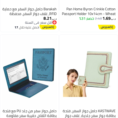
Pan Home Byron Crinkle Cotton
Barakah حامل جواز السفر مع حماية
Passport Holder 10x14cm - Wheat
RFID، غلاف جواز السفر، محفظة
8.21
1.69
2.48
- 262PSF9900058
خصم 31%
سفر من جلد PU لجواز السفر
د.ب‏
د.ب‏
أقل سعر في السنة
وبطاقات الائتمان، محفظة بطاقات
أقل سعر في السنة
احصل عليه خلال
17
سفر كبيرة بسحاب
اغسطس
KASTWAVE حامل جواز السفر، فتحة
حامل جواز سفر من جلد PU مع فتحة
بطاقة جواز سفر جلدية، غلاف جواز
بطاقة اللقاح، حقيبة سفر مقاومة