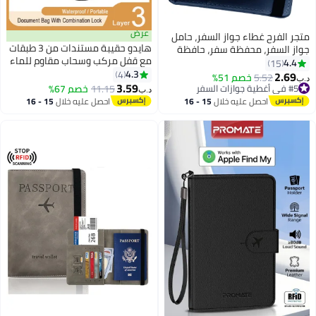
عرض
متجر الفرح غطاء جواز السفر، حامل
هايدو حقيبة مستندات من 3 طبقات
جواز السفر، محفظة سفر، حافظة
مع قفل مركب وسحاب مقاوم للماء
جواز سفر مانعة لتقنية تحديد
4.4
15
لحماية المستندات، حقيبة تخزين
4.3
الهوية بموجات الراديو، ملحقات
4
2.69
#5 في أغطية جوازات السفر
5.52
خصم 51%
د.ب‏
6
منزلية محمولة للسفر
3.59
سفر، حامل بطاقات، محفظة، هدايا
تم بيع +10 مؤخرًا
11.15
خصم 67%
د.ب‏
#5 في أغطية جوازات السفر
سفر للجنسين، أزرق
احصل عليه خلال
15 - 16
احصل عليه خلال
15 - 16
اغسطس
اغسطس