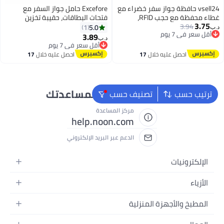
vsell24 حافظة جواز سفر خضراء مع
Excefore حامل جواز السفر مع
غطاء محفظة مع حجب RFID،
فتحات البطاقات، حقيبة تخزين
3.75
3.94
حافظة مستندات سفر من جلد PU
شهادات الطائرات الإبداعية
5.0
1
د.ب‏
أقل سعر في 7 يوم
للرجال والنساء
3.89
د.ب‏
3
أقل سعر في 7 يوم
أقل سعر في 7 يوم
أقل سعر في 7 يوم
احصل عليه خلال
17
احصل عليه خلال
17
اغسطس
اغسطس
نحن دائماً جاهزون لمساعدتك
ترتيب حسب
تصنيف حسب
مركز المساعدة
help.noon.com
الدعم عبر البريد الإلكتروني
الإلكترونيات
الجوالات
الأزياء
التابلت
أزياء نسائية
المطبخ والأجهزة المنزلية
اللابتوبات
أزياء رجالية
الحمام
الأجهزة المنزلية