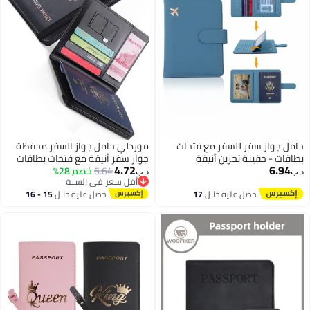
حامل جواز سفر للسفر مع فتحات
موردلي حامل جواز السفر محفظة
بطاقات - حقيبة تخزين أنيقة
جواز سفر أنيقة مع فتحات بطاقات
4.72
6.94
لشهادات الطائرات لتنظيم سهل
6.64
خصم 28%
متعددة تمنع مستنداتك من التنظيم
د.ب‏
د.ب‏
أقل سعر في السنة
والأمان
3
أقل سعر في السنة
احصل عليه خلال
17
احصل عليه خلال
15 - 16
اغسطس
اغسطس