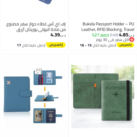
Bukela Passport Holder – PU
إف اي أس غطاء جواز سفر مصنوع
Leather, RFID Blocking, Travel
من مادة البولي يوريثان أزرق
4.39
4.85
6.68
خصم 27%
Wallet for Passport, Ticket
د.ب‏
د.ب‏
أقل سعر في 30 يوم
أقل سعر في 30 يوم
احصل عليه خلال
15 - 16
احصل عليه خلال
17
اغسطس
اغسطس