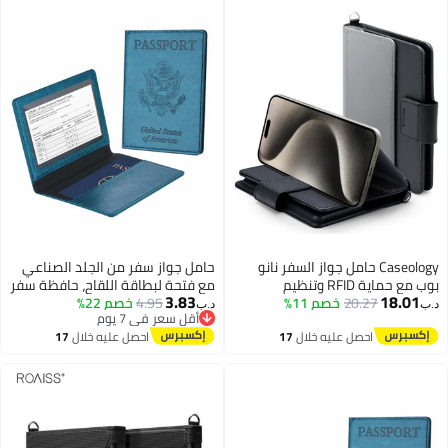
(أخضر)
Caseology حامل جواز السفر نانو
حامل جواز سفر من الجلد الصناعي
بوب مع حماية RFID وتنظيم
مع فتحة لبطاقة اللقاح، حافظة سفر
3.83
18.01
20.27
خصم 11%
مستندات السفر الآمنة غلاف من جلد
4.95
خصم 22%
مقاومة للماء لجواز السفر
د.ب‏
د.ب‏
أقل سعر في 7 يوم
نباتي فاخر مع فتحة لبطاقات مع
والبطاقات
2
أقل سعر في 7 يوم
احصل عليه خلال
17
احصل عليه خلال
17
إغلاق مغناطيسي مع دبوس إخراج
اغسطس
اغسطس
بطاقة SIM - سمسم أسود