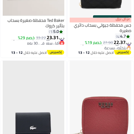
s
00
:
m
عرض برق
00
·
باقي 100%
Ted Baker محفظة صغيرة بسحاب
جس محفظة جيولي بسحاب دائري
بتأثير كروك
صغيرة
5.0
1
4.7
4
23.31
#27 في محافظ بطاقات نسائية
33.22
خصم 29%
د.ب‏
2
22.37
#5 في محافظ بطاقات نسائية
27.90
خصم 19%
أقل سعر في 30 يوم
د.ب‏
بتخلّص بسرعة
#27 في محافظ بطاقات نسائية
#5 في محافظ بطاقات نسائية
احصل عليه خلال
12 - 13
احصل عليه خلال
12 - 13
اغسطس
اغسطس