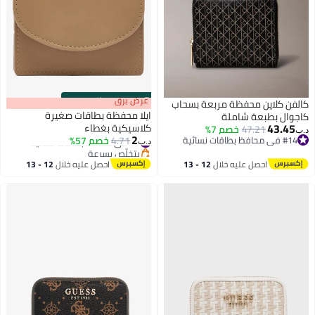
s
00
:
m
عرض برق
00
·
باقي 100%
كالفن كلاين محفظة مربعة بسحاب
ايلا محفظة بطاقات صغيرة
كاجوال بطبعة شاملة
43.45
كلاسيكية بغطاء
47.21
خصم 7%
د.ب‏
2
#14 في محافظ بطاقات نسائية
#7 في محافظ بطاقات نسائية
4.71
خصم 57%
د.ب‏
2
#14 في محافظ بطاقات نسائية
بتخلّص بسرعة
#7 في محافظ بطاقات نسائية
احصل عليه خلال
12 - 13
احصل عليه خلال
12 - 13
اغسطس
اغسطس