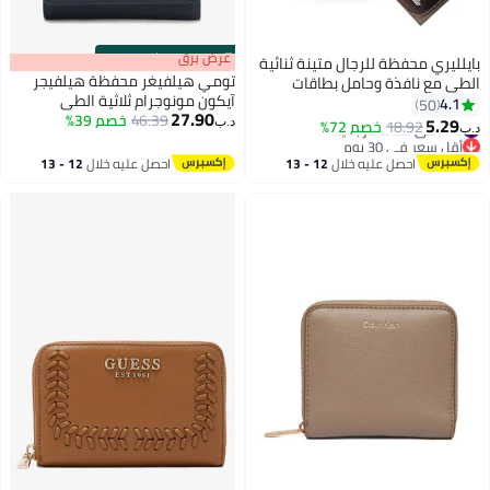
s
00
:
m
عرض برق
00
·
باقي 100%
بايلليري محفظة للرجال متينة ثنائية
تومي هيلفيغر محفظة هيلفيجر
الطي مع نافذة وحامل بطاقات
آيكون مونوجرام ثلاثية الطي
ائتمانية بحجب RFID مع محفظة
4.1
50
27.90
46.39
خصم 39%
عملات بسحاب و15 فتحة بطاقة، بنية
5.29
#45 في محافظ رجالية
18.92
خصم 72%
د.ب‏
د.ب‏
11
اللون، محفظة وحامل بطاقات مزدوج
أقل سعر في 30 يوم
#45 في محافظ رجالية
الوظيفة، صغيرة، محفظة Rfid
احصل عليه خلال
12 - 13
احصل عليه خلال
12 - 13
اغسطس
اغسطس