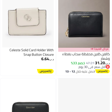
عرض الميجا 📣
Celeste Solid Card Holder With
كالفن كلاين محفظة سحاب بغطاء
Snap Button Closure
6.64
وشعار
د.ب‏
31.20
47.21
خصم 33%
د.ب‏
2
2
أقل سعر في 30 يوم
أقل سعر في 30 يوم
احصل عليه خلال
12 - 13
اغسطس