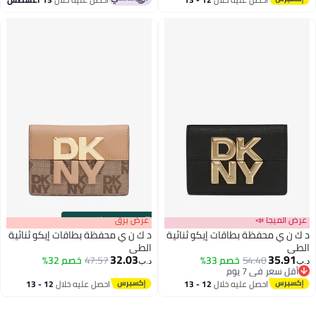
اغسطس
عرض الميجا 📣
s
00
:
m
عرض برق
00
·
باقي 100%
د ك ن ي محفظة بطاقات إيكو ثنائية
د ك ن ي محفظة بطاقات إيكو ثنائية
الطي
الطي
32.03
35.91
54.40
خصم 33%
47.57
خصم 32%
د.ب‏
د.ب‏
أقل سعر في 7 يوم
أقل سعر في 7 يوم
احصل عليه خلال
12 - 13
احصل عليه خلال
12 - 13
اغسطس
اغسطس