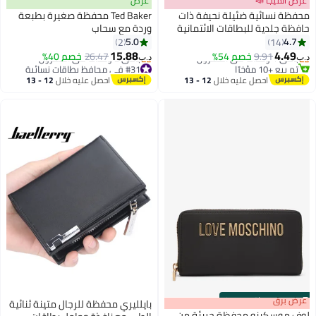
عرض الميجا 📣
عرض
محفظة نسائية ضئيلة نحيفة ذات
Ted Baker محفظة صغيرة بطبعة
حافظة جلدية للبطاقات الائتمانية
وردة مع سحاب
ذات حافظة قماشية نسائية بسحاب
5.0
4.7
2
14
4
وجيب عملة معدنية
15.88
4.49
باقي 1 وحدات في المخزون
9.91
خصم 54%
26.47
خصم 40%
د.ب‏
د.ب‏
تم بيع +10 مؤخرًا
#31 في محافظ بطاقات نسائية
باقي 1 وحدات في المخزون
أقل سعر في السنة
احصل عليه خلال
12 - 13
احصل عليه خلال
12 - 13
باقي 2 وحدات في المخزون
اغسطس
اغسطس
#31 في محافظ بطاقات نسائية
s
00
:
m
عرض برق
00
·
باقي 100%
بايلليري محفظة للرجال متينة ثنائية
لوف موسكينو محفظة جريئة من