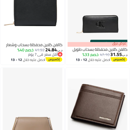
s
00
:
m
عرض برق
00
·
باقي 100%
كالفن كلاين محفظة بسحاب وشعار
24.84
كالفن كلاين محفظة بسحاب طويل
41.92
خصم 40%
د.ب‏
31.55
47.10
خصم 33%
أقل سعر في 7 يوم
د.ب‏
أقل سعر في 7 يوم
احصل عليه خلال
12 - 13
احصل عليه خلال
12 - 13
2
اغسطس
اغسطس