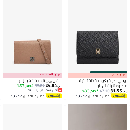
s
00
:
m
عرض برق
00
·
باقي 100%
عرض الميجا 📣
تومي هيلفيغر محفظة ثلاثية
د ك ن ي إيتا محفظة بحزام
24.84
مطبوعة بنقش بارز
58.87
خصم 57%
د.ب‏
31.55
أقل سعر في السنة
47.10
خصم 33%
د.ب‏
2
5
أقل سعر في السنة
احصل عليه خلال
12 - 13
احصل عليه خلال
12 - 13
اغسطس
اغسطس