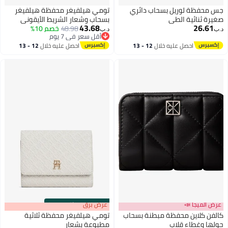
جس محفظة لوريل بسحاب دائري
تومي هيلفيغر محفظة هيلفيغر
صغيرة ثنائية الطي
بسحاب وشعار الشريط الأيقوني
43.68
26.61
48.98
خصم 10%
د.ب‏
د.ب‏
أقل سعر في 7 يوم
أقل سعر في 7 يوم
احصل عليه خلال
12 - 13
احصل عليه خلال
12 - 13
اغسطس
اغسطس
عرض الميجا 📣
s
00
:
m
عرض برق
00
·
باقي 100%
كالفن كلاين محفظة مبطنة بسحاب
تومي هيلفيغر محفظة ثلاثية
حولها وغطاء قلاب
مطبوعة بشعار