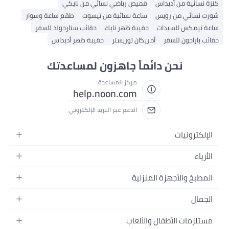
كنزة نسائية من أديداس
قميص رياضي نسائي من نايكي
شورت نسائي من رويس
ساعة نسائية من تيسوت
طقم ساعة وسوار
ساعة تيمكس للسيدات
حقيبة ظهر نايك
حقائب ستارجولد للسفر
حقائب باراجون للسفر
أمريكان توريستر
حقيبة ظهر أديداس
نحن دائماً جاهزون لمساعدتك
مركز المساعدة
help.noon.com
الدعم عبر البريد الإلكتروني
الإلكترونيات
الجوالات
الأزياء
التابلت
أزياء نسائية
المطبخ والأجهزة المنزلية
اللابتوبات
أزياء رجالية
الحمام
الأجهزة المنزلية
الجمال
أزياء البنات
ديكور البيت
الكاميرات
العطور
أزياء الأولاد
مستلزمات الأطفال والألعاب
المطبخ والسفرة
التلفزيونات