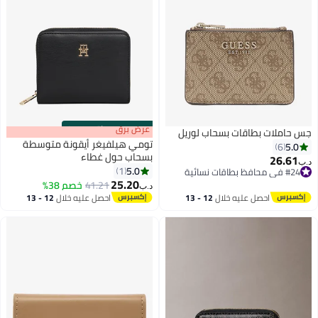
s
00
:
m
عرض برق
00
·
باقي 100%
جس حاملات بطاقات بسحاب لوريل
تومي هيلفيغر أيقونة متوسطة
5.0
6
بسحاب حول غطاء
26.61
د.ب‏
5.0
1
#24 في محافظ بطاقات نسائية
3
25.20
#24 في محافظ بطاقات نسائية
41.21
خصم 38%
د.ب‏
احصل عليه خلال
12 - 13
احصل عليه خلال
12 - 13
اغسطس
اغسطس