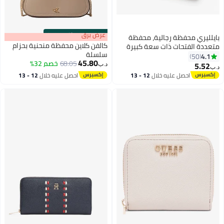
s
00
:
m
عرض برق
00
·
باقي 100%
بايلليري محفظة رجالية، محفظة
كالفن كلاين محفظة منحنية بحزام
متعددة الفتحات ذات سعة كبيرة
سلسلة
وعالية الجودة، للأعمال والترفيه،
4.1
50
45.80
68.05
خصم 32%
مصنوعة من الجلد القصير، تصميم
5.52
د.ب‏
د.ب‏
11
أنيق وبسيط وجوي، محفظة مريحة
احصل عليه خلال
12 - 13
احصل عليه خلال
12 - 13
وصغيرة بيد واحدة، بنية اللون.
اغسطس
اغسطس