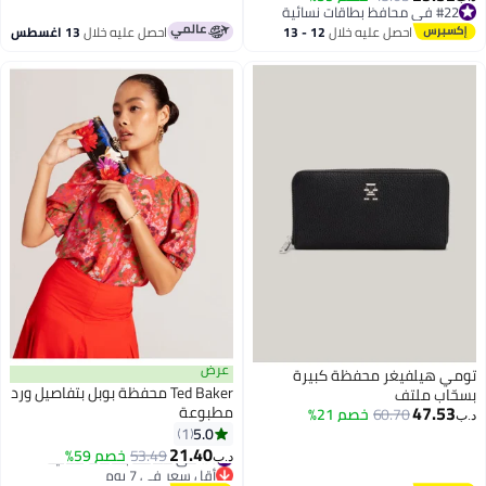
4
#22 في محافظ بطاقات نسائية
#22 في محافظ بطاقات نسائية
احصل عليه خلال
12 - 13
احصل عليه خلال
13 اغسطس
اغسطس
عرض
تومي هيلفيغر محفظة كبيرة
Ted Baker محفظة بوبل بتفاصيل ورد
بسحّاب ملتف
47.53
مطبوعة
60.70
خصم 21%
د.ب‏
5.0
1
21.40
#4 في محافظ بطاقات نسائية
53.49
خصم 59%
د.ب‏
أقل سعر في 7 يوم