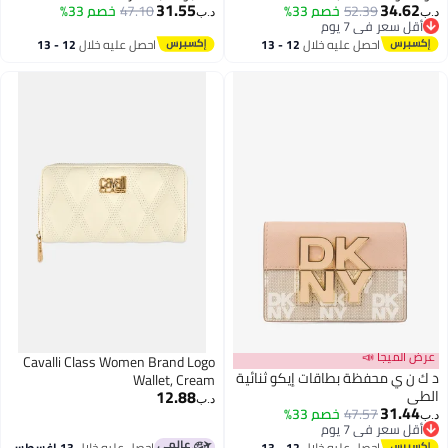
31.55
34.62
52.39
خصم 33%
47.10
خصم 33%
د.ب‏
د.ب‏
2
2
أقل سعر في 7 يوم
أقل سعر في 7 يوم
احصل عليه خلال
12 - 13
احصل عليه خلال
12 - 13
اغسطس
اغسطس
عرض الميجا 📣
Cavalli Class Women Brand Logo
د ك ن ي محفظة بطاقات إيكو ثنائية
Wallet, Cream
12.88
الطي
د.ب‏
31.44
47.57
خصم 33%
د.ب‏
أقل سعر في 7 يوم
أقل سعر في 7 يوم
احصل عليه خلال
12 - 13
احصل عليه خلال
13 اغسطس