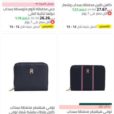
عرض الميجا 📣
كالفن كلاين محفظة بسحاب وشعار
27.67
جس محفظة تاتوم متوسطة بسحاب
41.92
خصم 33%
د.ب‏
أقل سعر في 7 يوم
حولها ثنائية الطي
26.26
أقل سعر في 7 يوم
32.38
خصم 18%
د.ب‏
2
أقل سعر في 7 يوم
أقل سعر في 7 يوم
احصل عليه خلال
12 - 13
احصل عليه خلال
12 - 13
اغسطس
اغسطس
s
00
:
m
عرض برق
00
·
باقي 100%
تومي هيلفيغر محفظة بسحّاب
تومي هيلفيغر محفظة بسحاب
كامل بغطاء بنقشة شعار تومي