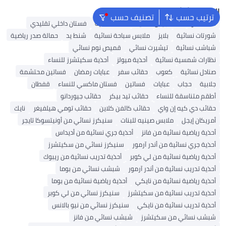
البحث الشائع
ترتيب حسب
تصنيف حسب
شنط ألدو
شنط جيس نسائية
شنط نسائية
فستان داخلي تقليدي
شورتات نسائية
بلايز
ملابس سباحة نسائية
شنط يد
حمالة صدر رياضية
شباشب نسائية
تيشيرت نسائي
قميص نوم نسائي
نظارات شمسية نسائية
أحذية ميولز
أحذية سكيتشرز للنساء
صنادل نسائية
كعوب
حقائب سفر
عبايات رمضان
فساتين محتشمة
جلابية
حجاب
عبايات
فساتين
فستان ماكسي للنساء
قفطان
أطقم متناسقة للنساء
حقائب تيد بيكر
حقائب جيوردانو
حقائب دي كيه إن واي
حقائب كالفن كلاين
حقائب تومي هيلفيغر
نايك
أمريكان إيجل
ملابس صينيه للبنات
سنيكرز نسائي من أونيتسوكا تايجر
أحذية رياضية نسائية من فانز
أحذية جري نسائية من أديداس
أحذية جري نسائية من أندر آرمور
سنيكرز نسائي من سكيتشرز
أحذية رياضية نسائية من لي كوبر
أحذية تدريب نسائية من ريبوك
أحذية تدريب نسائية من أندر آرمور
شبشب نسائي من بوما
أحذية رياضية نسائية من نايكي
أحذية رياضية نسائية من بوما
أحذية تدريب نسائية من سكيتشرز
سنيكرز نسائي من لي كوبر
أحذية تدريب نسائية من نايكي
سنيكرز نسائي من نيو بالانس
شبشب نسائي من سكيتشرز
شبشب نسائي من فانز