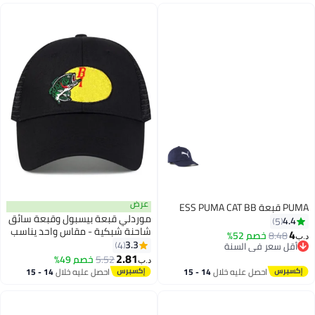
عرض
PUMA قبعة ESS PUMA CAT BB
موردلي قبعة بيسبول وقبعة سائق
4.4
5
شاحنة شبكية - مقاس واحد يناسب
4
8.48
خصم 52%
د.ب‏
الجميع مع إغلاق سريع - رائعة
3.3
4
أقل سعر في السنة
للصيد وصيد الأسماك
2.81
أقل سعر في السنة
5.52
خصم 49%
د.ب‏
احصل عليه خلال
14 - 15
احصل عليه خلال
14 - 15
اغسطس
اغسطس