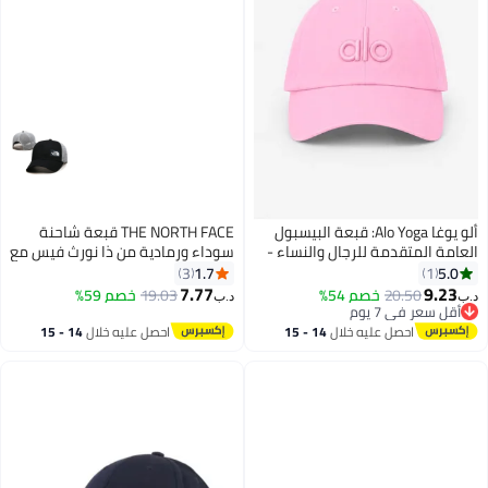
ألو يوغا Alo Yoga: قبعة البيسبول
THE NORTH FACE قبعة شاحنة
العامة المتقدمة للرجال والنساء -
سوداء ورمادية من ذا نورث فيس مع
قبعة رياضية قابلة للتعديل للرجال
رقعة الشعار
1.7
5.0
3
1
والنساء، قبعة مظلة قوسية، قبعة
7.77
9.23
20.50
خصم 54%
19.03
خصم 59%
د.ب‏
د.ب‏
4
شارع عارضة، لون وردي ناعم
أقل سعر في 7 يوم
أقل سعر في 7 يوم
احصل عليه خلال
14 - 15
احصل عليه خلال
14 - 15
اغسطس
اغسطس