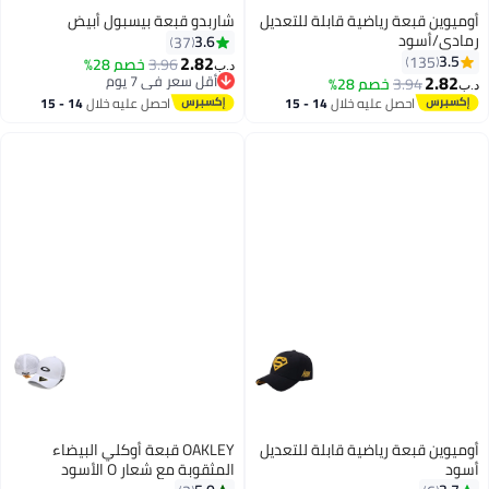
أوميوين قبعة رياضية قابلة للتعديل
شاربدو قبعة بيسبول أبيض
رمادي/أسود
3.6
37
2.82
3.5
135
3.96
خصم 28%
د.ب‏
2.82
أقل سعر في 7 يوم
3.94
خصم 28%
د.ب‏
2
3
أقل سعر في 7 يوم
احصل عليه خلال
14 - 15
احصل عليه خلال
14 - 15
اغسطس
اغسطس
أوميوين قبعة رياضية قابلة للتعديل
OAKLEY قبعة أوكلي البيضاء
أسود
المثقوبة مع شعار O الأسود
الأيقوني وتهوية جانبية