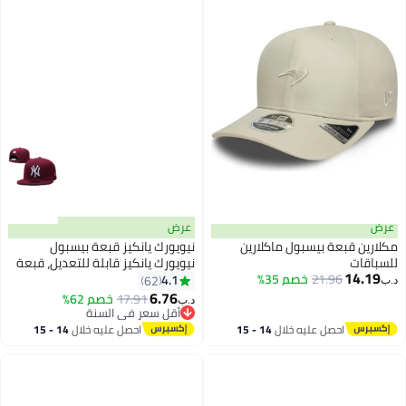
عرض
عرض
مكلارين قبعة بيسبول ماكلارين
نيويورك يانكيز قبعة بيسبول
للسباقات
نيويورك يانكيز قابلة للتعديل، قبعة
14.19
21.96
خصم 35%
سناب باك، نمط عصري للشارع للرجال
4.1
62
د.ب‏
19
والنساء
6.76
17.91
خصم 62%
د.ب‏
أقل سعر في السنة
أقل سعر في السنة
احصل عليه خلال
14 - 15
احصل عليه خلال
14 - 15
اغسطس
اغسطس