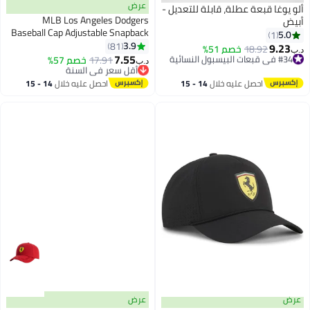
عرض
ألو يوغا قبعة عطلة، قابلة للتعديل -
MLB Los Angeles Dodgers
أبيض
Baseball Cap Adjustable Snapback
5.0
1
Hat Trendy Streetwear Style for
3.9
81
9.23
#34 في قبعات البيسبول النسائية
18.92
خصم 51%
د.ب‏
30
4
Men and Women
7.55
بتخلّص بسرعة
17.91
أقل سعر في السنة
خصم 57%
د.ب‏
#34 في قبعات البيسبول النسائية
بتخلّص بسرعة
أقل سعر في السنة
احصل عليه خلال
14 - 15
احصل عليه خلال
14 - 15
اغسطس
اغسطس
عرض
عرض