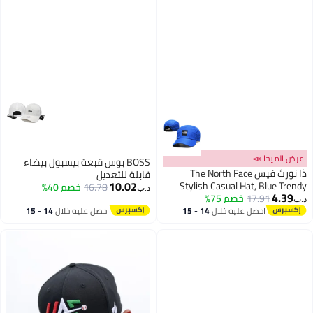
عرض الميجا 📣
BOSS بوس قبعة بيسبول بيضاء
ذا نورث فيس The North Face
قابلة للتعديل
10.02
Stylish Casual Hat, Blue Trendy
16.78
خصم 40%
د.ب‏
4.39
17.91
خصم 75%
Outdoor Sunshade Hat
د.ب‏
احصل عليه خلال
14 - 15
احصل عليه خلال
14 - 15
اغسطس
اغسطس