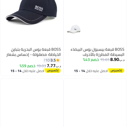
BOSS قبعة بيسبول بوس البيضاء
BOSS قبعة بوس البحرية بتباين
البسيطة المطرزة بالأحرف
الخياطة: مصقولة - إحساس بشعار
8.90
15.65
خصم 43%
العلامة التجارية
3.5
10
د.ب‏
7.77
19.03
خصم 59%
د.ب‏
3
احصل عليه خلال
14 - 15
احصل عليه خلال
14 - 15
اغسطس
اغسطس