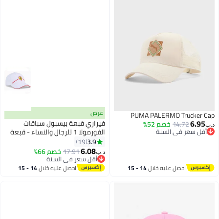
عرض
PUMA PALERMO Trucker Cap
6.95
فيراري قبعة بيسبول سباقات
14.72
خصم 52%
د.ب‏
أقل سعر في السنة
الفورمولا 1 للرجال والنساء - قبعة
أقل سعر في السنة
كلاسيكية قابلة للتعديل بتصميم
3.9
19
14
رياضي
6.08
17.91
خصم 66%
د.ب‏
أقل سعر في السنة
أقل سعر في السنة
احصل عليه خلال
14 - 15
احصل عليه خلال
14 - 15
اغسطس
اغسطس