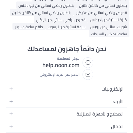
بنطلون نسائي من كالفن كلاين
بنطلون رياضي نسائي من نيو بالانس
قميص رياضي نسائي من مذركير
بنطلون رياضي نسائي من كالفن كلاين
كنزة نسائية من أديداس
قميص رياضي نسائي من نايكي
شورت نسائي من رويس
ساعة نسائية من تيسوت
طقم ساعة وسوار
ساعة تيمكس للسيدات
نحن دائماً جاهزون لمساعدتك
مركز المساعدة
help.noon.com
الدعم عبر البريد الإلكتروني
الإلكترونيات
الجوالات
الأزياء
التابلت
أزياء نسائية
المطبخ والأجهزة المنزلية
اللابتوبات
أزياء رجالية
الحمام
الأجهزة المنزلية
الجمال
أزياء البنات
ديكور البيت