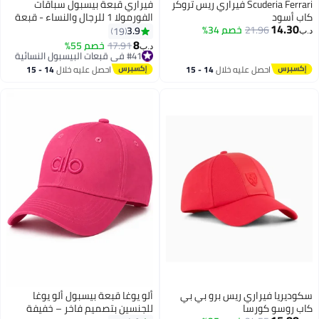
Scuderia Ferrari فيراري ريس تروكر
فيراري قبعة بيسبول سباقات
كاب أسود
الفورمولا 1 للرجال والنساء - قبعة
14.30
21.96
خصم 34%
كلاسيكية قابلة للتعديل بتصميم
3.9
19
د.ب‏
14
رياضي
8
#41 في قبعات البيسبول النسائية
17.91
خصم 55%
د.ب‏
أقل سعر في 30 يوم
#41 في قبعات البيسبول النسائية
احصل عليه خلال
14 - 15
احصل عليه خلال
14 - 15
اغسطس
اغسطس
سكوديريا فيراري ريس برو بي بي
ألو يوغا قبعة بيسبول ألو يوغا
كاب روسو كورسا
للجنسين بتصميم فاخر – خفيفة