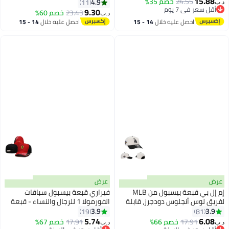
15.88
24.55
خصم 35%
الوزن وقابلة للتعديل مع قماش قابل
4.9
11
د.ب‏
أقل سعر في 7 يوم
للتهوية، قبعة رياضية كاجوال
9.30
23.43
خصم 60%
د.ب‏
أقل سعر في 7 يوم
بواقي شمس منحني، لون وردي
احصل عليه خلال
14 - 15
احصل عليه خلال
14 - 15
فاقع (Hot Pink)
اغسطس
اغسطس
عرض
عرض
إم إل بي قبعة بيسبول من MLB
فيراري قبعة بيسبول سباقات
لفريق لوس أنجلوس دودجرز، قابلة
الفورمولا 1 للرجال والنساء - قبعة
للتعديل، بستايل عصري، مناسبة
كلاسيكية قابلة للتعديل بتصميم
3.9
3.9
19
81
14
30
للرجال والنساء
رياضي
5.74
6.08
17.91
خصم 66%
17.91
خصم 67%
د.ب‏
د.ب‏