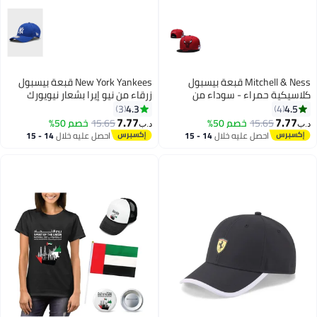
Mitchell & Ness قبعة بيسبول
New York Yankees قبعة بيسبول
كلاسيكية حمراء - سوداء من
زرقاء من نيو إيرا بشعار نيويورك
شيكاغو بولز ذات حافة مسطحة
يانكيز NY
4.3
4.5
3
4
7.77
7.77
15.65
خصم 50%
15.65
خصم 50%
د.ب‏
د.ب‏
احصل عليه خلال
14 - 15
احصل عليه خلال
14 - 15
اغسطس
اغسطس