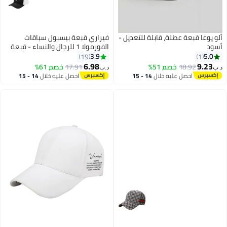
ألو يوغا قبعة عطلة، قابلة للتعديل -
فيراري قبعة بيسبول سباقات
أسود
الفورمولا 1 للرجال والنساء - قبعة
كلاسيكية قابلة للتعديل بتصميم
3.9
5.0
19
1
رياضي
6.98
9.23
18.92
خصم 51%
17.91
خصم 61%
د.ب‏
د.ب‏
14
4
احصل عليه خلال
14 - 15
احصل عليه خلال
14 - 15
اغسطس
اغسطس