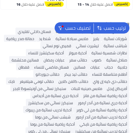
17
4
احصل عليه خلال
14 - 15
احصل عليه خلال
16
اغسطس
اغسطس
البحث الشائع
ترتيب حسب
تصنيف حسب
شنط ألدو
شنط جيس نسائية
شنط نسائية
فستان داخلي تقليدي
شورتات نسائية
بلايز
ملابس سباحة نسائية
شنط يد
حمالة صدر رياضية
شباشب نسائية
تيشيرت نسائي
قميص نوم نسائي
نظارات شمسية نسائية
أحذية ميولز
أحذية سكيتشرز للنساء
صنادل نسائية
كعوب
حقائب سفر
عبايات رمضان
فساتين محتشمة
جلابية
حجاب
عبايات
فساتين
فستان ماكسي للنساء
قفطان
أطقم متناسقة للنساء
حقائب تيد بيكر
حقائب جيوردانو
حقائب دي كيه إن واي
حقائب كالفن كلاين
حقائب تومي هيلفيغر
نايك
أمريكان إيجل
ملابس صينيه للبنات
سنيكرز نسائي من أونيتسوكا تايجر
أحذية رياضية نسائية من فانز
أحذية جري نسائية من أديداس
أحذية جري نسائية من أندر آرمور
سنيكرز نسائي من سكيتشرز
أحذية رياضية نسائية من لي كوبر
أحذية تدريب نسائية من ريبوك
أحذية تدريب نسائية من أندر آرمور
شبشب نسائي من بوما
أحذية رياضية نسائية من نايكي
أحذية رياضية نسائية من بوما
أحذية تدريب نسائية من سكيتشرز
سنيكرز نسائي من لي كوبر