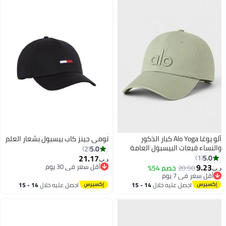
ألو يوغا Alo Yoga كبار الذكور
تومي جينز كاب بيسبول بشعار العلم
والنساء قبعات البيسبول العامة
5.0
2
القابلة للتعديل - قبعات رياضية
21.17
5.0
1
د.ب‏
تنفسية خفيفة الوزن للرجال والنساء،
9.23
أقل سعر في 30 يوم
20.50
خصم 54%
د.ب‏
4
قبعات منحنية، أسلوب ملابس
أقل سعر في 30 يوم
أقل سعر في 7 يوم
أقل سعر في 7 يوم
الشارع، رمادي أخضر
احصل عليه خلال
14 - 15
احصل عليه خلال
14 - 15
اغسطس
اغسطس