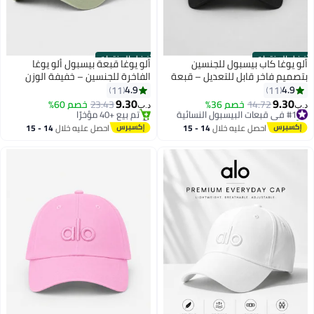
أفضل المنتجات
أفضل المنتجات
ألو يوغا كاب بيسبول للجنسين
ألو يوغا قبعة بيسبول ألو يوغا
بتصميم فاخر قابل للتعديل – قبعة
الفاخرة للجنسين – خفيفة الوزن
خفيفة وقابلة للتنفس للرجال
وقابلة للتعديل مع قماش قابل
4.9
4.9
11
11
والنساء، ستايل كاجوال عصري باللون
للتهوية، قبعة رياضية كاجوال
9.30
9.30
#1 في قبعات البيسبول النسائية
14.72
خصم 36%
23.43
خصم 60%
د.ب‏
د.ب‏
الأسود
بواقي شمس منحني، لون أخضر
تم بيع +110 مؤخرًا
#4 في قبعات البيسبول النسائية
#1 في قبعات البيسبول النسائية
سيج
أقل سعر في 7 يوم
احصل عليه خلال
14 - 15
احصل عليه خلال
14 - 15
تم بيع +40 مؤخرًا
اغسطس
اغسطس
#4 في قبعات البيسبول النسائية