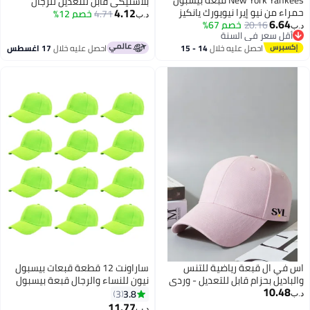
New York Yankees قبعة بيسبول
بلاستيكي قابل للتعديل للرجال
4.12
حمراء من نيو إيرا نيويورك يانكيز
والنساء
4.71
خصم 12%
د.ب‏
6.64
بشعار NY ثلاثي الأبعاد وشارة MLB
20.16
خصم 67%
د.ب‏
3
4
أقل سعر في السنة
أقل سعر في السنة
احصل عليه خلال
14 - 15
احصل عليه خلال
17 اغسطس
اغسطس
اس في ال قبعة رياضية للتنس
ساراونت 12 قطعة قبعات بيسبول
والباديل بحزام قابل للتعديل - وردي
نيون للنساء والرجال قبعة بيسبول
10.48
فاتح
قبعات رياضية قابلة للتعديل للبالغين
3.8
3
د.ب‏
للأنشطة الخارجية
11.77
د.ب‏