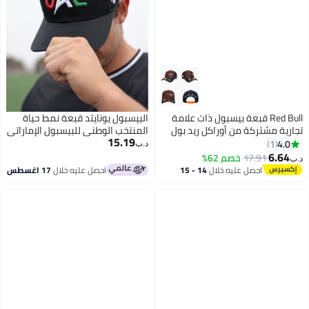
Red Bull قبعة بيسبول ذات علامة
البيسبول يونايتد قبعة نمط حياة
تجارية مشتركة من أوراكل ريد بول
المنتخب الوطني للبيسبول الإماراتي
15.19
ريسينغ، برتقالية - نمط أسود، رقم 1
4.0
1
د.ب‏
وإصدار شعارات متعددة العلامات
6.64
17.91
خصم 62%
د.ب‏
التجارية
احصل عليه خلال
14 - 15
احصل عليه خلال
17 اغسطس
اغسطس