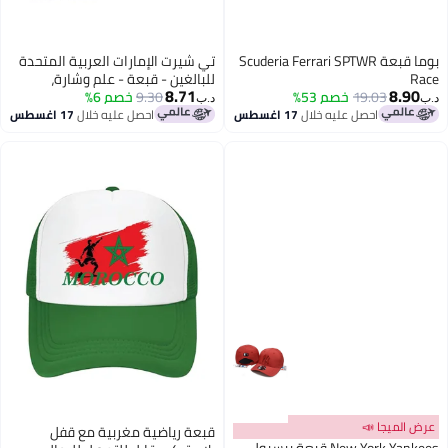
بوما قبعة Scuderia Ferrari SPTWR
تي شيرت الإمارات العربية المتحدة
Race
للبالغين - قبعة - علم وشارة،
8.71
8.90
19.03
خصم 53%
9.30
خصم 6%
مجموعة مكونة من 4 قطع
د.ب‏
د.ب‏
احصل عليه خلال
17 اغسطس
احصل عليه خلال
17 اغسطس
4
عرض الميجا 📣
قبعة رياضية مغربية مع قفل