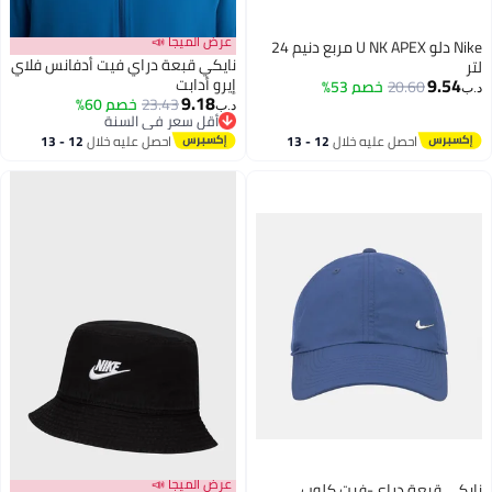
عرض الميجا 📣
Nike دلو U NK APEX مربع دنيم 24
نايكي قبعة دراي فيت أدفانس فلاي
لتر
9.54
إيرو أدابت
20.60
خصم 53%
د.ب‏
9.18
23.43
خصم 60%
د.ب‏
2
أقل سعر في السنة
أقل سعر في السنة
احصل عليه خلال
12 - 13
احصل عليه خلال
12 - 13
اغسطس
اغسطس
عرض الميجا 📣
نايكي قبعة دراي-فيت كلوب