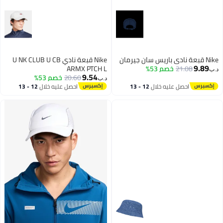
Nike قبعة نادي باريس سان جيرمان
Nike قبعة نادي U NK CLUB U CB
9.89
21.08
خصم 53%
ARMX PTCH L
د.ب‏
9.54
20.60
خصم 53%
د.ب‏
احصل عليه خلال
12 - 13
احصل عليه خلال
12 - 13
اغسطس
اغسطس