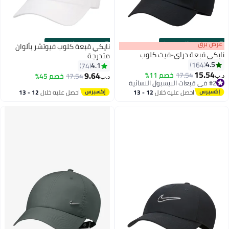
s
00
:
m
عرض برق
00
·
باقي 100%
s
00
:
m
00
·
باقي 100%
نايكي قبعة كلوب فيوتشر بألوان
نايكي قبعة دراي-فيت كلوب
متدرجة
4.5
164
4.1
74
15.54
9.64
17.54
خصم 11%
17.54
خصم 45%
د.ب‏
د.ب‏
13
10
#2 في قبعات البيسبول النسائية
تم بيع +20 مؤخرًا
احصل عليه خلال
12 - 13
احصل عليه خلال
12 - 13
#2 في قبعات البيسبول النسائية
اغسطس
اغسطس