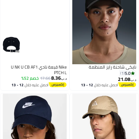
نايكي شاحنة رايز المنظمة
Nike قبعة نادي U NK U CB AF1
PTCH L
5.0
1
8.36
17.66
خصم 52%
21.08
د.ب‏
د.ب‏
احصل عليه خلال
12 - 13
احصل عليه خلال
12 - 13
اغسطس
اغسطس