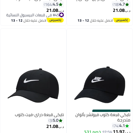
4.5
4.7
164
18
21.08
21.08
د.ب‏
د.ب‏
#45 في قبعات البيسبول النسائية
10
#45 في قبعات البيسبول النسائية
احصل عليه خلال
12 - 13
احصل عليه خلال
12 - 13
اغسطس
اغسطس
s
00
:
m
00
·
باقي 100%
نايكي قبعة كلوب فيوتشر بألوان
نايكي قبعة دراي-فيت كلوب
متدرجة
5.0
3
21.08
4.1
74
د.ب‏
11.97
17.54
خصم 31%
د.ب‏