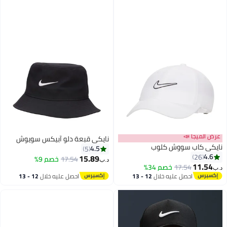
عرض الميجا 📣
نايكي قبعة دلو آبيكس سويوش
نايكي كاب سووش كلوب
4.5
5
4.6
26
15.89
17.54
خصم 9%
د.ب‏
11.54
17.54
خصم 34%
د.ب‏
6
احصل عليه خلال
12 - 13
احصل عليه خلال
12 - 13
اغسطس
اغسطس