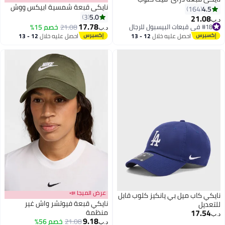
نايكي قبعة شمسية ابيكس ووش
4.5
164
5.0
3
21.08
د.ب‏
17.78
#18 في قبعات البيسبول للرجال
21.08
خصم 15%
د.ب‏
10
#18 في قبعات البيسبول للرجال
احصل عليه خلال
12 - 13
احصل عليه خلال
12 - 13
اغسطس
اغسطس
عرض الميجا 📣
نايكي كاب ميل بي يانكيز كلوب قابل
نايكي قبعة فيوتشر واش غير
للتعديل
17.54
منظمة
د.ب‏
9.18
21.08
خصم 56%
د.ب‏