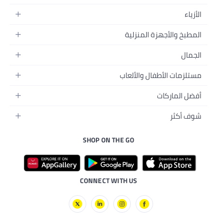
نزلية
لألعاب
SHOP ON THE GO
ونية
أليفة
ل
ت
حية
CONNECT WITH US