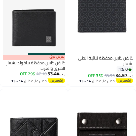
s
00
:
m
عرض برق
00
·
100% Left
 الطي
كالفن كلاين محفظة بيلفولد بشعار
الشرق والغرب
33.44
29% OFF
47.10
د.ب‏
14 - 15
احصل عليه خلال
14 - 15
اغسطس