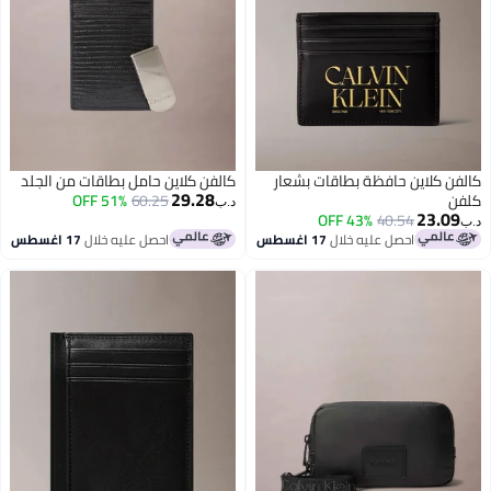
 بشعار
كالفن كلاين حامل بطاقات من الجلد
29.28
51% OFF
60.25
د.ب‏
سطس
احصل عليه خلال
17 اغسطس