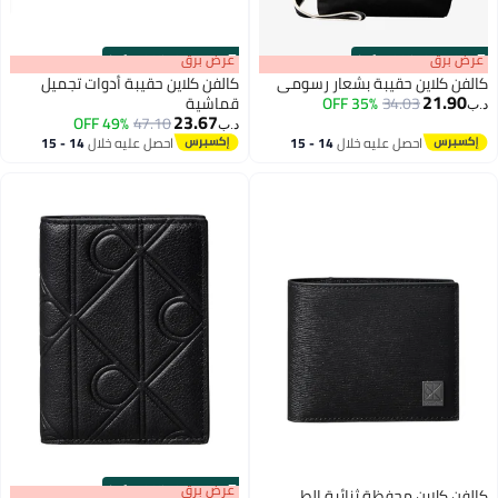
s
00
:
m
عرض برق
00
·
100% Left
 رسومي
كالفن كلاين حقيبة أدوات تجميل
قماشية
23.67
49% OFF
47.10
د.ب‏
14 - 15
احصل عليه خلال
14 - 15
اغسطس
s
00
:
m
عرض برق
00
·
100% Left
 الطي