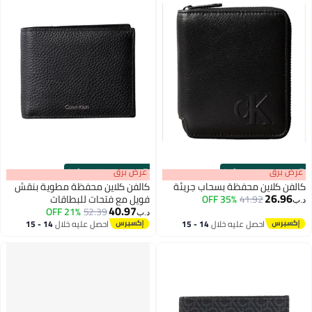
s
00
:
m
عرض برق
00
·
100% Left
 جريئة
كالفن كلاين محفظة مطوية بنقش
فويل مع فتحات للبطاقات
40.97
21% OFF
52.39
د.ب‏
14 - 15
احصل عليه خلال
14 - 15
اغسطس