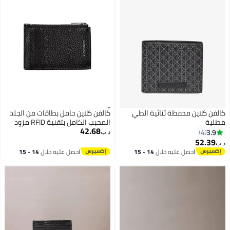
 الطي
كالفن كلاين حامل بطاقات من الجلد
المحبب الكامل بتقنية RFID مزود
42.68
بسحاب
د.ب‏
14 - 15
احصل عليه خلال
14 - 15
اغسطس