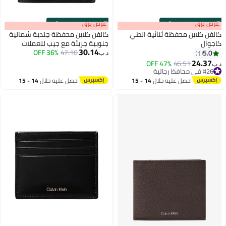
s
00
:
m
عرض برق
00
·
100% Left
 الطي
كالفن كلاين محفظة جلدية شمالية
جنوبية جريئة مع جيب للعملات
30.14
المعدنية
47.10
36% OFF
د.ب‏
14 - 15
احصل عليه خلال
14 - 15
اغسطس