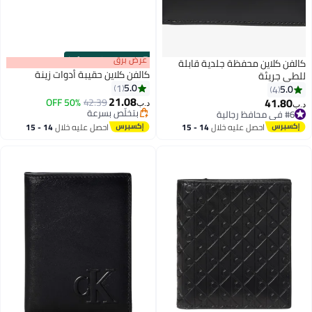
s
00
:
m
عرض برق
00
·
100% Left
قابلة
كالفن كلاين حقيبة أدوات زينة
5.0
1
21.08
50% OFF
42.39
د.ب‏
بتخلّص بسرعة
بتخلّص بسرعة
14 - 15
احصل عليه خلال
14 - 15
اغسطس