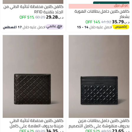
كالفن كلاين محفظة ثنائية الطي من
الهوية
الجلد بتقنية RFID
29.28
51% OFF
60.25
د.ب‏
14 - 15
احصل عليه خلال
17 اغسطس
مزين
كالفن كلاين محفظة ثنائية الطي
 التصميم
مزينة بحروف العلامة على كامل
34.35
60.25
42% OFF
التصميم مع جيب للعملات المعدنية
د.ب‏