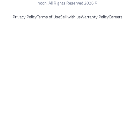
Privacy Policy
Terms of Use
Sell with us
War