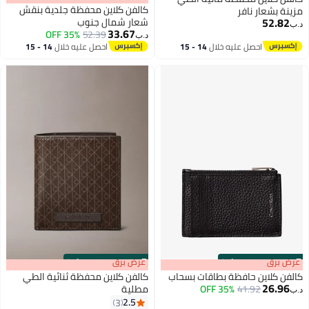
كالفن كلاين محفظة جلدية بنقش
شعار شمال جنوب
33.67
35% OFF
52.39
د.ب‏
14 - 15
احصل عليه خلال
14 - 15
اغسطس
s
00
:
m
عرض برق
00
·
100% Left
ت بسحاب
كالفن كلاين محفظة ثنائية الطي
مطلية
2.5
3