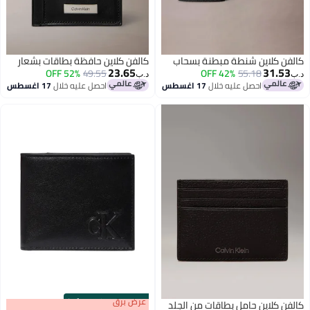
 بسحاب
كالفن كلاين حافظة بطاقات بشعار
23.65
52% OFF
49.55
د.ب‏
سطس
احصل عليه خلال
17 اغسطس
s
00
:
m
عرض برق
00
·
100% Left
ن الجلد