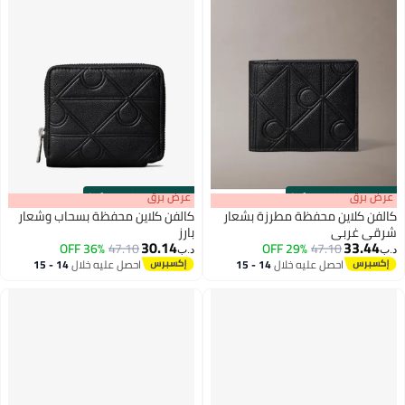
s
00
:
m
عرض برق
00
·
100% Left
 بشعار
كالفن كلاين محفظة بسحاب وشعار
بارز
30.14
36% OFF
47.10
د.ب‏
14 - 15
احصل عليه خلال
14 - 15
اغسطس