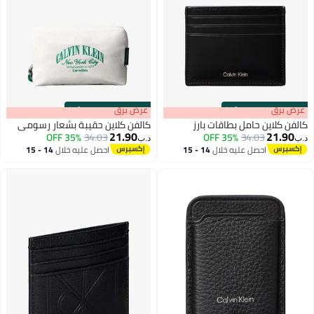
s
00
:
m
عرض برق
00
·
100% Left
رز
كالفن كلاين حقيبة بشعار رسومي
21.90
35% OFF
34.03
د.ب‏
14 - 15
احصل عليه خلال
14 - 15
اغسطس