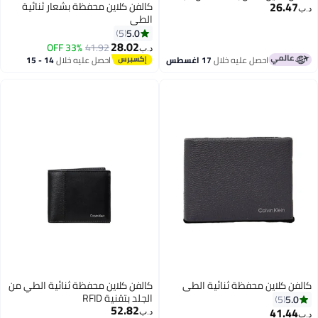
كالفن كلاين محفظة بشعار ثنائية
الطي
5.0
5
28.02
33% OFF
41.92
د.ب‏
سطس
احصل عليه خلال
14 - 15
اغسطس
 الطي
كالفن كلاين محفظة ثنائية الطي من
الجلد بتقنية RFID
52.82
د.ب‏