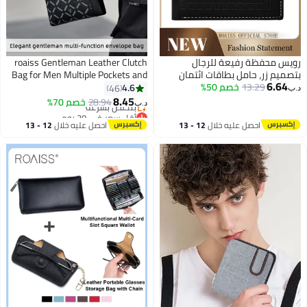
لرجال
roaiss Gentleman Leather Clutch
ات ائتمان
Bag for Men Multiple Pockets and
ثنائية الطي
Card Slot Smooth Zipper Storage
4.6
46
أقل سعر في 30 يوم
هدية مثالية
Envelope Bag Mens Fashionable
8.45
28.94
خصم 70%
بتخلّص بسرعة
د.ب‏
2
ار
Commuting Premium Wear
أقل سعر في 30 يوم
Resistant Business Bag
لال
12 - 13
احصل عليه خلال
12 - 13
اغسطس