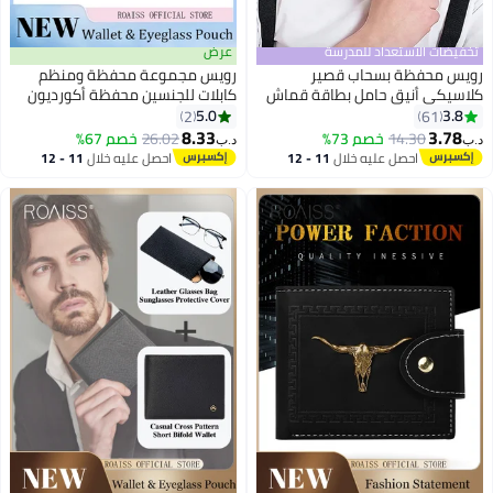
درسة
عرض
 قصير
رويس مجموعة محفظة ومنظم
 بطاقة قماش
كابلات للجنسين محفظة أكورديون
 متعددة
من الجلد الطبيعي مع فتحات
5.0
2
ت معدنية
متعددة للبطاقات وحامل جواز السفر
8.33
26.02
خصم 67%
د.ب‏
ل الأولاد
وحقيبة نظارات شمسية جلدية مع
لال
11 - 12
احصل عليه خلال
11 - 12
دية رمادي فاتح
سلسلة معلقة لتخزين النظارات
اغسطس
الشمسية