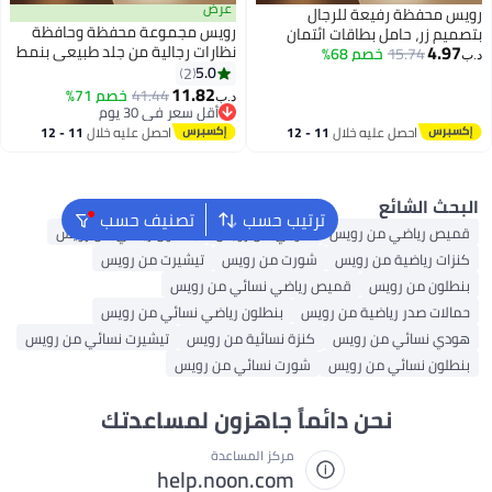
عرض
لرجال
رويس مجموعة محفظة وحافظة
ات ائتمان
نظارات رجالية من جلد طبيعي بنمط
ثنائية الطي
متشابك قصير للأعمال والملابس
5.0
هدية مثالية
2
العارضة محفظة ثنائية الطية
11.82
ار
41.44
خصم 71%
د.ب‏
وحافظة نظارات من جلد ناعم
أقل سعر في 30 يوم
أقل سعر في 30 يوم
لال
11 - 12
احصل عليه خلال
11 - 12
اغسطس
ترتيب حسب
تصنيف حسب
يس
هودي من رويس
بنطلون رياضي من رويس
يس
شورت من رويس
تيشيرت من رويس
قميص رياضي نسائي من رويس
من رويس
بنطلون رياضي نسائي من رويس
يس
كنزة نسائية من رويس
تيشيرت نسائي من رويس
ويس
شورت نسائي من رويس
دائماً جاهزون لمساعدتك
مركز المساعدة
help.noon.com