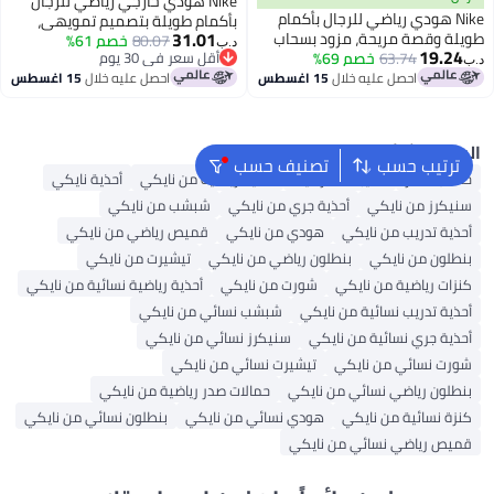
Nike هودي خارجي رياضي للرجال
Nike هودي رياضي للرجال بأكمام
بأكمام طويلة بتصميم تمويهي،
31.01
طويلة وقصة مريحة، مزود بسحاب
متعدد الألوان
80.07
خصم 61%
د.ب‏
19.24
كامل، لون موف
63.74
خصم 69%
أقل سعر في 30 يوم
د.ب‏
أقل سعر في 30 يوم
احصل عليه خلال
15 اغسطس
احصل عليه خلال
15 اغسطس
البحث الشائع
ترتيب حسب
تصنيف حسب
حقائب ظهر
حقيبة ظهر نايك
أحذية رياضية من نايكي
أحذية نايكي
سنيكرز من نايكي
أحذية جري من نايكي
شبشب من نايكي
أحذية تدريب من نايكي
هودي من نايكي
قميص رياضي من نايكي
بنطلون من نايكي
بنطلون رياضي من نايكي
تيشيرت من نايكي
كنزات رياضية من نايكي
شورت من نايكي
أحذية رياضية نسائية من نايكي
أحذية تدريب نسائية من نايكي
شبشب نسائي من نايكي
أحذية جري نسائية من نايكي
سنيكرز نسائي من نايكي
شورت نسائي من نايكي
تيشيرت نسائي من نايكي
بنطلون رياضي نسائي من نايكي
حمالات صدر رياضية من نايكي
كنزة نسائية من نايكي
هودي نسائي من نايكي
بنطلون نسائي من نايكي
قميص رياضي نسائي من نايكي