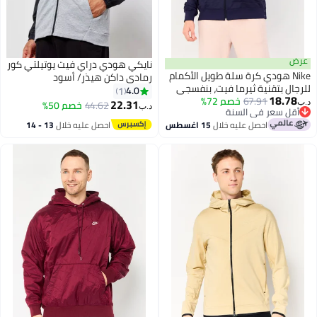
عرض
نايكي هودي دراي فيت يوتيلتي كور
Nike هودي كرة سلة طويل الأكمام
رمادي داكن هيذر/ أسود
للرجال بتقنية ثيرما فيت، بنفسجي
4.0
1
18.78
67.91
خصم 72%
22.31
44.62
خصم 50%
د.ب‏
د.ب‏
أقل سعر في السنة
أقل سعر في السنة
احصل عليه خلال
15 اغسطس
احصل عليه خلال
13 - 14
اغسطس