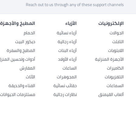
Reach out to us through any of these support channels
الإلكترونيات
الأزياء
المطبخ والأجهزة 
الجوالات
أزياء نسائية
الحمام
التابلت
أزياء رجالية
ديكور البيت
اللابتوبات
أزياء البنات
المطبخ والسفرة
الأجهزة المنزلية
أزياء الأولاد
أدوات وتحسين المنزل
الكاميرات
الساعات
المفارش
التلفزيونات
المجوهرات
الأثاث
السماعات
حقائب نسائية
الفناء والحديقة
ألعاب القيمنق
نظارات رجالية
مستلزمات الحيوانات ا