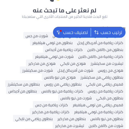
لم نعثر على ما تبحث عنه
تابع البحث فلدينا الكثير من المنتجات الأخرى التي ستعجبك!
البحث الشائع
ترتيب حسب
تصنيف حسب
تيشيرت من أديداس
قميص رياضي من رويس
شورت من جس
كنزات رياضية من أمريكان إيجل
بنطلون من تومي هيلفيغر
بنطلون من كالفن كلاين
كنزات رياضية من أديداس
كنزات رياضية من كالفن كلاين
شورت من تومي هيلفيغر
تيشيرت من سكيتشرز
هودي من نايكي
هودي من مذركير
هودي من رويس
شورت من أمريكان إيجل
شورت من سكيتشرز
بنطلون رياضي من سكيتشرز
هودي من نيو بالانس
قميص رياضي من نايكي
بنطلون رياضي من رويس
بنطلون من سكيتشرز
كنزات رياضية من رويس
كنزات رياضية من نيو بالانس
بنطلون من أديداس
بنطلون من نايكي
شورت من نيو بالانس
قميص رياضي من تومي هيلفيغر
كنزات رياضية من جس
كنزات رياضية من تومي هيلفيغر
كنزات رياضية من مذركير
بنطلون من نيو بالانس
بنطلون من مذركير
بنطلون رياضي من نايكي
شورت من كالفن كلاين
تيشيرت من مذركير