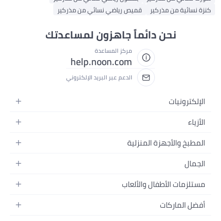
كنزة نسائية من مذركير
قميص رياضي نسائي من مذركير
نحن دائماً جاهزون لمساعدتك
مركز المساعدة
help.noon.com
الدعم عبر البريد الإلكتروني
الإلكترونيات
الجوالات
الأزياء
التابلت
أزياء نسائية
المطبخ والأجهزة المنزلية
اللابتوبات
أزياء رجالية
الحمام
الأجهزة المنزلية
الجمال
أزياء البنات
ديكور البيت
الكاميرات
العطور
أزياء الأولاد
مستلزمات الأطفال والألعاب
المطبخ والسفرة
التلفزيونات
المكياج
الساعات
الحفاضات
أدوات وتحسين المنزل
السماعات
أفضل الماركات
العناية بالشعر
المجوهرات
وسائل تنقل الأطفال
المفارش
ألعاب القيمنق