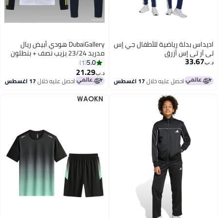
اديداس بدلة رياضية للأطفال جي إس
DubaiGallery هودي أبيض ريال
تي آر تي إس أزرق
مدريد 23/24 بزيب نصف + بنطلون
33.67
5.0
1
د.ب‏
21.29
د.ب‏
احصل عليه خلال
17 اغسطس
احصل عليه خلال
17 اغسطس