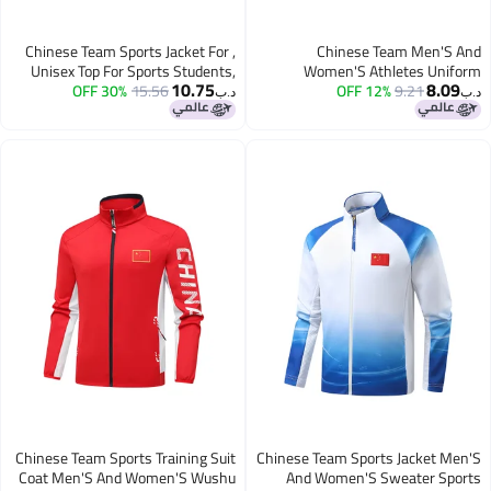
Chinese Team Sports Jacket For ,
Chinese Team Men'S And
Unisex Top For Sports Students,
Women'S Athletes Uniform
10.75
8.09
Training Uniform For Martial Arts
30% OFF
15.56
Appearance Uniform National
12% OFF
9.21
د.ب‏
د.ب‏
And Combat Teams, Flag Design
Uniform Sports Training Uniform
Sportswear Coat
Chinese Team Sports Training Suit
Chinese Team Sports Jacket Men'S
Coat Men'S And Women'S Wushu
And Women'S Sweater Sports