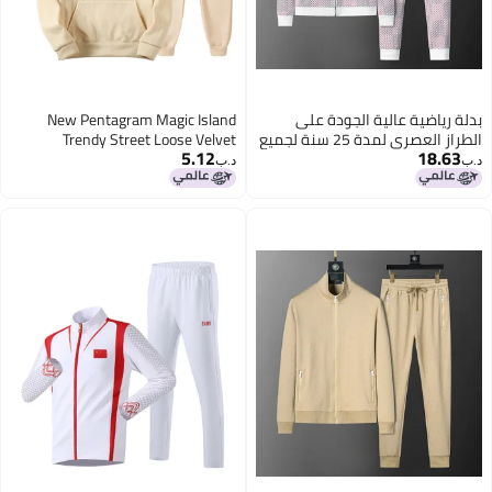
بدلة رياضية عالية الجودة على
New Pentagram Magic Island
الطراز العصري لمدة 25 سنة لجميع
Trendy Street Loose Velvet
5.12
18.63
المناسبات مع طباعة فلوكينج على
Sweatshirt Suit Men'S And
د.ب‏
د.ب‏
كامل القطعة للرجال والنساء، بدلة
Women'S Hip-Hop Casual Suit
زوجية بنفس النمط