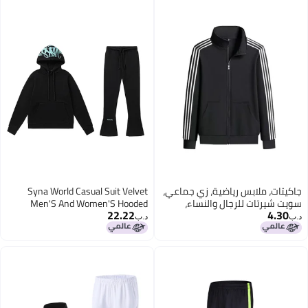
جاكيتات، ملابس رياضية، زي جماعي،
Syna World Casual Suit Velvet
سويت شيرتات للرجال والنساء،
Men'S And Women'S Hooded
22.22
4.30
ملابس عمل للطلاب بتصميم ثلاثي
Sweatshirt Drill Slim Sweatpants
د.ب‏
د.ب‏
الخطوط، عصرية
Pants