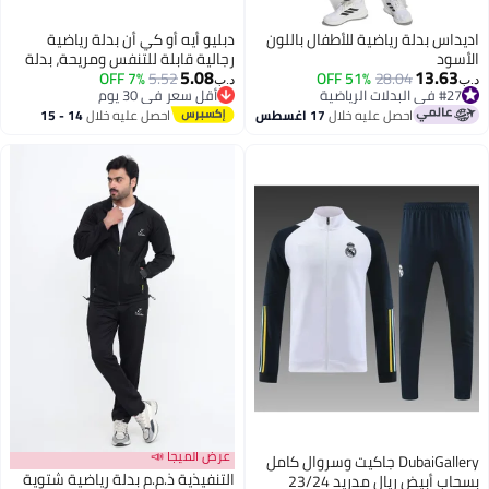
اديداس بدلة رياضية للأطفال باللون
دبليو أيه أو كي أن بدلة رياضية
الأسود
رجالية قابلة للتنفس ومريحة، بدلة
5.08
13.63
28.04
51% OFF
5.52
7% OFF
لياقة بدنية للجري غير رسمية
د.ب‏
د.ب‏
#27 في البدلات الرياضية
أقل سعر في 30 يوم
وفضفاضة، خفيفة الوزن وسريعة
#27 في البدلات الرياضية
أقل سعر في 30 يوم
احصل عليه خلال
17 اغسطس
احصل عليه خلال
14 - 15
الجفاف بأكمام قصيرة مجموعة من
اغسطس
قطعتين، ناعمة ومريحة للغاية،
مناسبة للارتداء الرياضي الداخلي
والخارجي.
عرض الميجا 📣
DubaiGallery جاكيت وسروال كامل
التنفيذية ذ.م.م بدلة رياضية شتوية
بسحاب أبيض ريال مدريد 23/24