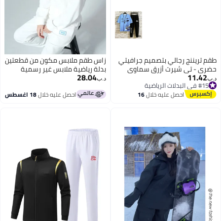
طقم تريننج رجالي بتصميم جرافيتي
زاس طقم ملابس مكون من قطعتين
حضري - تي شيرت أزرق سماوي
بدلة رياضية ملابس غير رسمية
28.04
11.42
وبنطلون أسود
للرجال والنساء
د.ب‏
د.ب‏
#15 في البدلات الرياضية
#15 في البدلات الرياضية
احصل عليه خلال
16
احصل عليه خلال
18 اغسطس
اغسطس