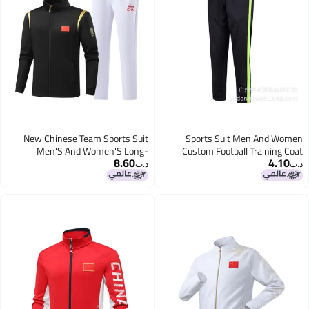
New Chinese Team Sports Suit
Sports Suit Men And Women
Men'S And Women'S Long-
Custom Football Training Coat
8.60
4.10
Sleeved Jacket Award-Winning
Stand Collar Sports Zipper Suit
د.ب‏
د.ب‏
Outing Clothes Martial Arts Coach
Sports Coat
Sports School Uniform