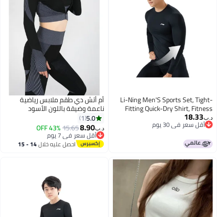
Li-Ning Men'S Sports Set, Tight-
أم أتش دي طقم ملابس رياضية
Fitting Quick-Dry Shirt, Fitness
ناعمة وضيقة باللون الأسود
18.33
Wear, Running, Basketball,
5.0
1
د.ب‏
أقل سعر في 30 يوم
Badminton, High-Elasticity
8.90
43% OFF
15.65
د.ب‏
أقل سعر في 30 يوم
Training Suit, Autumn And Winter
أقل سعر في 7 يوم
Base Layer
أقل سعر في 7 يوم
احصل عليه خلال
14 - 15
اغسطس