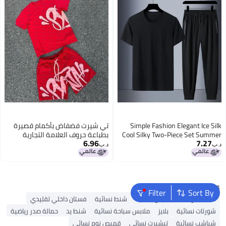
Simple Fashion Elegant Ice Silk
تي شيرت فضفاض بأكمام قصيرة
Cool Silky Two-Piece Set Summer
بطباعة حروف العلامة التجارية
6.96
7.27
Trendy Street Outdoor Suit
العصرية للشارع هيب هوب للجنسين
د.ب‏
د.ب‏
Popular Searches
Filter
Sort By
شنط ألدو
شنط جيس نسائية
شنط نسائية
فستان داخلي تقليدي
شورتات نسائية
بلايز
ملابس سباحة نسائية
شنط يد
حمالة صدر رياضية
شباشب نسائية
تيشيرت نسائي
قميص نوم نسائي