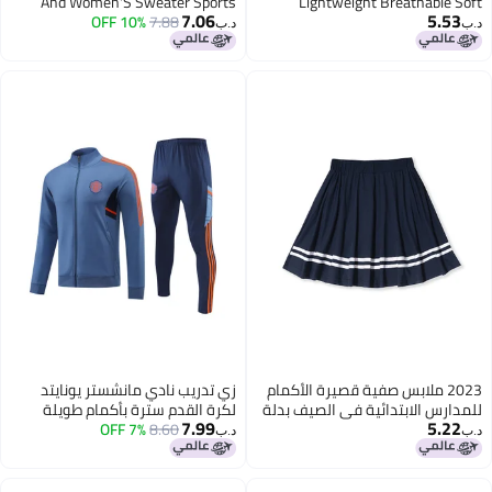
And Women'S Sweater Sports
Lightweight Breathable Soft
7.06
5.53
Student Training Suit National
10% OFF
7.88
Comfortable Long Zipper Hooded
د.ب‏
د.ب‏
Team Athletes Outwear Jacket
Men'S And Women'S Sports
Jacket
Cardigan 819
2023 ملابس صفية قصيرة الأكمام
زي تدريب نادي مانشستر يونايتد
للمدارس الابتدائية في الصيف بدلة
لكرة القدم سترة بأكمام طويلة
7.99
5.22
زي مدرسي لطلاب المدارس
8.60
7% OFF
بسحاب كامل للبالغين
د.ب‏
د.ب‏
المتوسطة وزي مدرسي لطلاب
المدارس الثانوية وملابس رياض
الأطفال