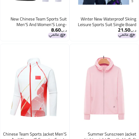
New Chinese Team Sports Suit
Winter New Waterproof Skiing
Men'S And Women'S Long-
Leisure Sports Suit Single Board
8.60
21.50
Sleeved Jacket Award-Winning
Men'S And Women'S Thickened
د.ب‏
د.ب‏
Outing Clothes Martial Arts Coach
Warm Two-Piece Set Outdoor
Sports School Uniform
Hooded Plus Size Trendy
Chinese Team Sports Jacket Men'S
Summer Sunscreen Jacket