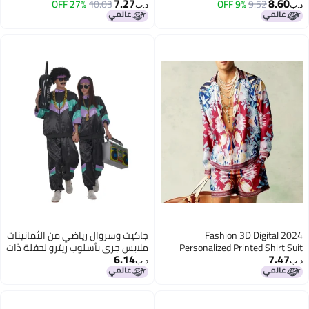
7.27
8.60
Fencing Taekwondo Sports Coach
27% OFF
10.03
Student Training Suit National
9% OFF
9.52
د.ب‏
د.ب‏
Referee Suit Customization
Team Athletes Outwear Jacket
Jacket
2024 Fashion 3D Digital
جاكيت وسروال رياضي من الثمانينات
Personalized Printed Shirt Suit
ملابس جري بأسلوب ريترو لحفلة ذات
6.14
7.47
Casual And Comfortable
طابع الثمانينات
د.ب‏
د.ب‏