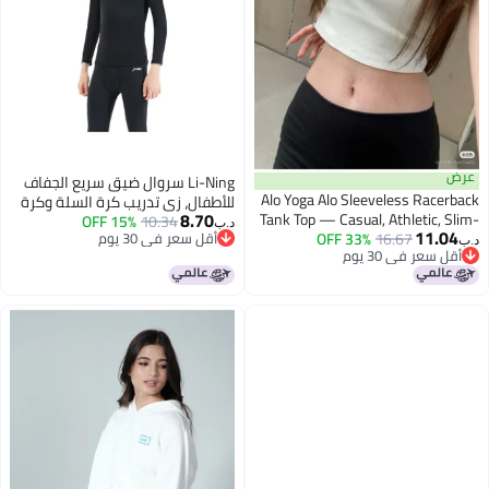
عرض
Li-Ning سروال ضيق سريع الجفاف
Alo Yoga Alo Sleeveless Racerback
للأطفال، زي تدريب كرة السلة وكرة
8.70
Tank Top — Casual, Athletic, Slim-
10.34
15% OFF
القدم، قميص ضيق للأولاد والبنات،
د.ب‏
11.04
16.67
Fit, Cropped Style
33% OFF
أقل سعر في 30 يوم
ملابس للجري والبادمنتون
د.ب‏
أقل سعر في 30 يوم
أقل سعر في 30 يوم
أقل سعر في 30 يوم