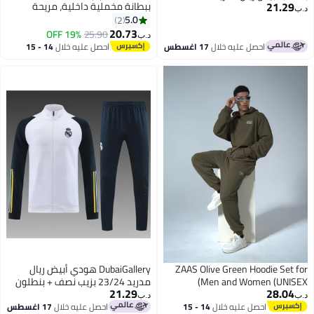
21.29
ببطانة مخملية داخلية، مريحة
د.ب‏
للتمرين والاستخدام الطويل
5.0
2
والمناسب.
20.73
19% OFF
25.90
د.ب‏
احصل عليه خلال
17 اغسطس
احصل عليه خلال
14 - 15
اغسطس
ZAAS Olive Green Hoodie Set for
DubaiGallery هودي أبيض ريال
Men and Women (UNISEX)
مدريد 23/24 بزيب نصف + بنطلون
21.29
28.04
د.ب‏
د.ب‏
احصل عليه خلال
14 - 15
احصل عليه خلال
17 اغسطس