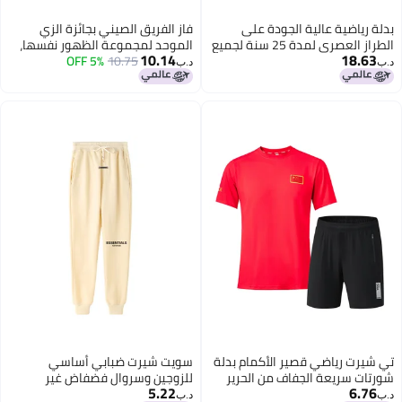
بدلة رياضية عالية الجودة على
فاز الفريق الصيني بجائزة الزي
الطراز العصري لمدة 25 سنة لجميع
الموحد لمجموعة الظهور نفسها،
10.14
18.63
المناسبات مع طباعة فلوكينج على
10.75
5% OFF
زي الفنون القتالية الوطني، بدلة
د.ب‏
د.ب‏
كامل القطعة للرجال والنساء، بدلة
رياضية للزوجين، ملابس رياضية، زي
زوجية بنفس النمط
صف المدرسة
تي شيرت رياضي قصير الأكمام بدلة
سويت شيرت ضبابي أساسي
شورتات سريعة الجفاف من الحرير
للزوجين وسروال فضفاض غير
5.22
6.76
الجليدي للرجال والنساء
رسمي متعدد الاستخدامات
د.ب‏
د.ب‏