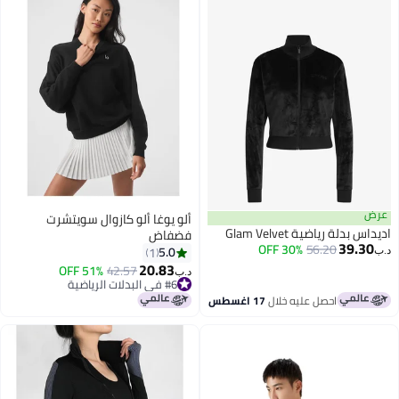
عرض
ألو يوغا ألو كازوال سويتشرت
اديداس بدلة رياضية Glam Velvet
فضفاض
39.30
30% OFF
56.20
5.0
1
د.ب‏
20.83
51% OFF
42.57
د.ب‏
#6 في البدلات الرياضية
#6 في البدلات الرياضية
احصل عليه خلال
17 اغسطس