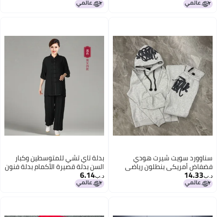
سناوورد سويت شيرت هودي
بدلة تاي تشي للمتوسطين وكبار
فضفاض أمريكي بنطلون رياضي
السن بدلة قصيرة الأكمام بدلة فنون
6.14
14.33
للرجال والنساء علامة تجارية عصرية
القتال أداء المنافسة تمارين الصباح
د.ب‏
د.ب‏
هيب هوب ملابس زوجين كاجوال
ممارسة الملاكمة رقيقة خضراء