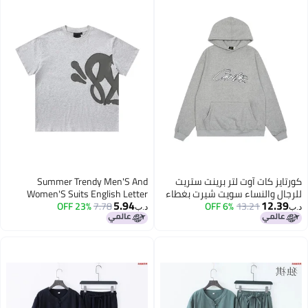
كورتايز كات آوت لتر برينت ستريت
Summer Trendy Men'S And
للرجال والنساء سويت شيرت بغطاء
Women'S Suits English Letter
5.94
12.39
13.21
6% OFF
رأس فضفاض مع بنطلون كاجوال
7.78
23% OFF
Foam Short-Sleeved Shorts Suit
د.ب‏
د.ب‏