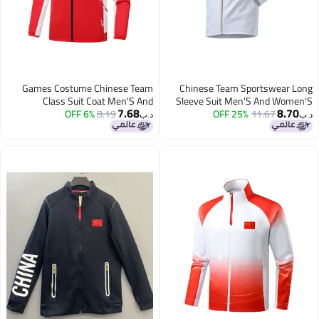
Games Costume Chinese Team
Chinese Team Sportswear Long
Class Suit Coat Men'S And
Sleeve Suit Men'S And Women'S
7.68
8.70
Women'S Athletes Team Uniform
6% OFF
8.19
Swimming Martial Arts
25% OFF
11.67
د.ب‏
د.ب‏
Award-Winning Apparel Printing
Competition Training Appearance
Set
National Uniform Coat Collar