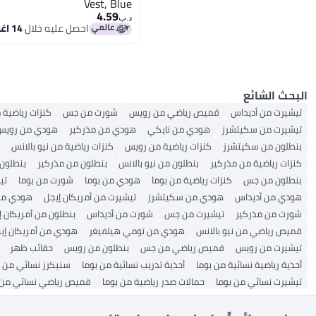
Vest, Blue
4.59
د.ب‏
احصل عليه خلال
14 اغسطس
البحث الشائع
تيشيرت من أديداس
قميص رياضي من رويس
شورت من جس
كنزات رياضية 
تيشيرت من سكيتشرز
هودي من نايكي
هودي من مذركير
هودي من رويس
بنطلون من سكيتشرز
كنزات رياضية من رويس
كنزات رياضية من نيو بالانس
كنزات رياضية من مذركير
بنطلون من نيو بالانس
بنطلون من مذركير
بنطلون
بنطلون من جس
كنزات رياضية من بوما
هودي من بوما
شورت من بوما
تي
هودي من أديداس
هودي من سكيتشرز
تيشيرت من أمريكان إيجل
هودي م
شورت من مذركير
تيشيرت من جس
شورت من أديداس
بنطلون من أمريكان إ
قميص رياضي من نيو بالانس
هودي من تومي هيلفيغر
هودي من أمريكان إي
تيشيرت من رويس
قميص رياضي من جس
بنطلون من رويس
حقائب ظهر
أحذية رياضية نسائية من بوما
أحذية تدريب نسائية من بوما
سنيكرز نسائي من ب
تيشيرت نسائي من بوما
حمالات صدر رياضية من بوما
قميص رياضي نسائي من 