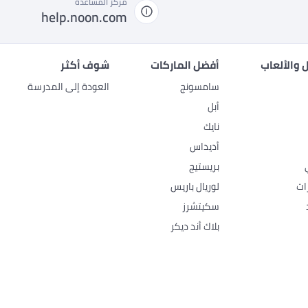
مركز المساعدة
help.noon.com
 والألعاب
أفضل الماركات
شوف أكثر
سامسونج
العودة إلى المدرسة
أبل
نايك
أديداس
بريستيج
ات
لوريال باريس
سكيتشرز
بلاك أند ديكر