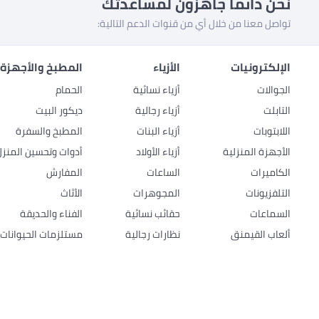
نحن دائماً جاهزون لمساعدتك
تواصل معنا من خلال أي من قنوات الدعم التالية:
الإلكترونيات
الأزياء
المطبخ والأجهزة 
الجوالات
أزياء نسائية
الحمام
التابلت
أزياء رجالية
ديكور البيت
اللابتوبات
أزياء البنات
المطبخ والسفرة
الأجهزة المنزلية
أزياء الأولاد
أدوات وتحسين المنزل
الكاميرات
الساعات
المفارش
التلفزيونات
المجوهرات
الأثاث
السماعات
حقائب نسائية
الفناء والحديقة
ألعاب القيمنق
نظارات رجالية
مستلزمات الحيوانات ا