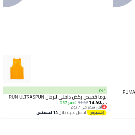
عرض
PUMA 
بوما قميص ركض داخلي للرجال RUN ULTRASPUN
13.40
31.42
خصم 57%
د.ب‏
أقل سعر في 7 يوم
أقل سعر في 7 يوم
احصل عليه خلال
14 اغسطس