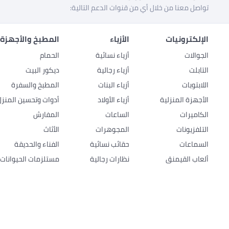
تواصل معنا من خلال أي من قنوات الدعم التالية:
الإلكترونيات
الأزياء
المطبخ والأجهزة 
الجوالات
أزياء نسائية
الحمام
التابلت
أزياء رجالية
ديكور البيت
اللابتوبات
أزياء البنات
المطبخ والسفرة
الأجهزة المنزلية
أزياء الأولاد
أدوات وتحسين المنزل
الكاميرات
الساعات
المفارش
التلفزيونات
المجوهرات
الأثاث
السماعات
حقائب نسائية
الفناء والحديقة
ألعاب القيمنق
نظارات رجالية
مستلزمات الحيوانات ا