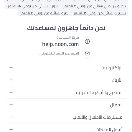
رياضي نسائي من تومي هيلفيغر
شورت نسائي من تومي هيلفيغر
نسائي من تومي هيلفيغر
كنزة نسائية من تومي هيلفيغر
نحن دائماً جاهزون لمساعدتك
مركز المساعدة
help.noon.com
الدعم عبر البريد الإلكتروني
ترونيات
لات
ء
ت
نسائية
خ والأجهزة المنزلية
وبات
رجالية
م
زة المنزلية
ال
البنات
 البيت
يرات
ر
الأولاد
مات الأطفال والألعاب
خ والسفرة
زيونات
اج
ات
ضات
 وتحسين المنزل
اعات
 الماركات