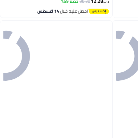
12.28
30.30
خصم 59%
د.ب‏
احصل عليه خلال
14 اغسطس