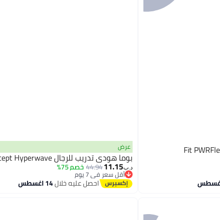
عرض
بوما هودي تدريب للرجال Concept Hyperwave
11.15
44.94
خصم 75%
د.ب‏
أقل سعر في 7 يوم
أقل سعر في 7 يوم
احصل عليه خلال
14 اغسطس