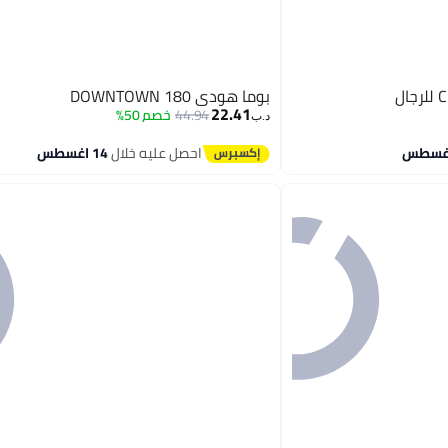
بوما هودي DOWNTOWN 180
22.41
44.94
خصم 50%
د.ب‏
احصل عليه خلال
14 اغسطس