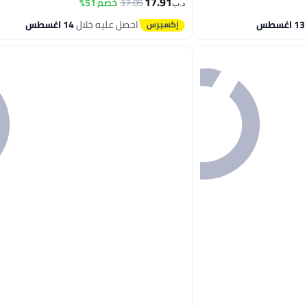
17.91
37.05
خصم 51%
د.ب‏
احصل عليه خلال
14 اغسطس