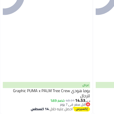
عرض
بوما هودي Graphic PUMA x PALM Tree Crew
للرجال
14.53
48.31
خصم 69%
د.ب‏
أقل سعر في 7 يوم
أقل سعر في 7 يوم
احصل عليه خلال
14 اغسطس