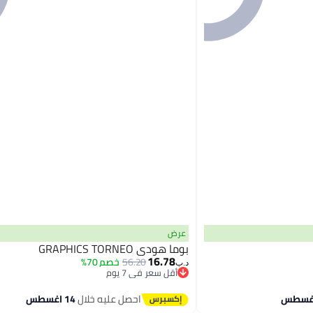
عرض
بوما هودي GRAPHICS TORNEO
16.78
56.20
خصم 70%
د.ب‏
أقل سعر في 7 يوم
أقل سعر في 7 يوم
احصل عليه خلال
14 اغسطس