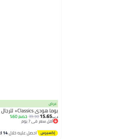
عرض
بوما هودي Classics+ للرجال
15.65
39.30
خصم 60%
د.ب‏
أقل سعر في 7 يوم
أقل سعر في 7 يوم
احصل عليه خلال
14 اغسطس