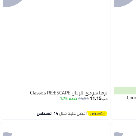
بوما هودي للرجال Classics RE:ESCAPE
11.15
44.94
خصم 75%
د.ب‏
احصل عليه خلال
14 اغسطس