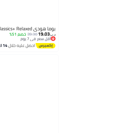
بوما هودي Classics+ Relaxed للرجال
19.03
39.30
خصم 51%
د.ب‏
أقل سعر في 7 يوم
أقل سعر في 7 يوم
احصل عليه خلال
14 اغسطس