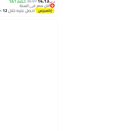
14.13
36.97
خصم 61%
د.ب‏
أقل سعر في السنة
أقل سعر في السنة
احصل عليه خلال
12 - 13 اغسطس