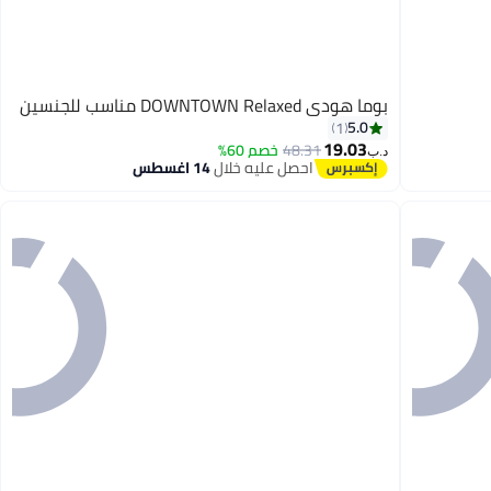
بوما هودي DOWNTOWN Relaxed مناسب للجنسين
5.0
1
19.03
48.31
خصم 60%
د.ب‏
احصل عليه خلال
14 اغسطس