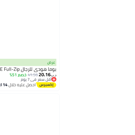
عرض
بوما هودي للرجال EVOSTRIPE Full-Zip
20.16
41.56
خصم 51%
د.ب‏
أقل سعر في 7 يوم
أقل سعر في 7 يوم
احصل عليه خلال
14 اغسطس