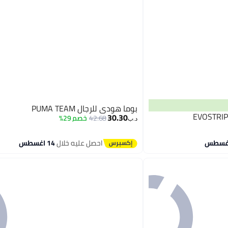
بوما هودي للرجال PUMA TEAM
30.30
42.68
خصم 29%
د.ب‏
احصل عليه خلال
14 اغسطس