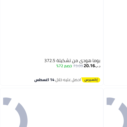
بوما هودي من تشكيلة 372.5
20.16
73.09
خصم 72%
د.ب‏
احصل عليه خلال
14 اغسطس