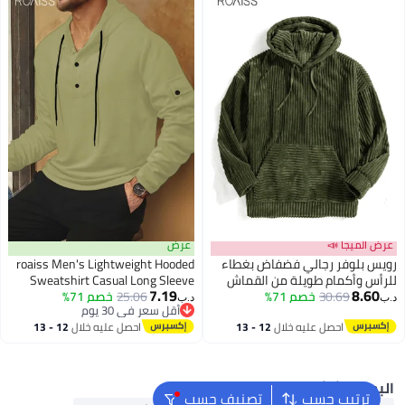
عرض
عرض الميجا 
roaiss Men's Lightweight Hooded
رويس بلوفر رجالي فضفاض بغطا
Sweatshirt Casual Long Sleeve
للرأس وأكمام طويلة من القما
7.19
8.60
Design with Button Placket and
خصم 71%
25.06
المنسوج بتصميم كلاسيكي، مري
خصم 71%
30.69
د.ب‏
د.
أقل سعر في 30 يوم
Drawstring Hood, Ribbed Cuffs for
ومتعدد الاستخدامات للارتدا
أقل سعر في 30 يوم
12 - 13
احصل عليه خلال
12 - 13
احصل عليه خلال
Comfort, Sporty Style for Spring
اليومي والرسمي، مقاس مري
اغسطس
اغسطس
and Fall Seasons
لراحة طوال اليو
البحث الشائ
تصنيف حسب
ترتيب حسب