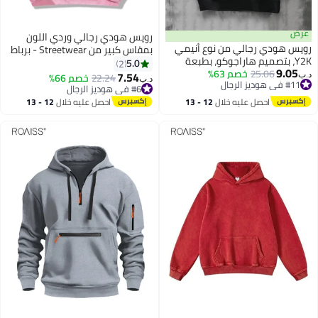
رض
رويس هودي رجالي وردي اللون
ويس هودي رجالي من نوع أنيمي
بمقاس كبير من Streetwear - برباط
Y2K، بتصميم هاراجوكو، بطبعة
وغطاء للرأس وأكتاف منسدلة
5.0
2
9.05
25.06
خصم 63%
هار الكرز، بلوفر بتصميم بديل
وأكمام طويلة وجيب، سويت شيرت
7.54
22.24
خصم 66%
ب‏
د.ب‏
#11 في هوديز الرجال
ناسب للخريف، بقصة واسعة مع
مريح كاجوال مناسب للربيع والخريف
#6 في هوديز الرجال
#11 في هوديز الرجال
تف منسدلة وجيب على شكل كنغر
#6 في هوديز الرجال
بلون موحد
احصل عليه خلال
12 - 13
احصل عليه خلال
12 - 13
لرجال
اغسطس
اغسطس