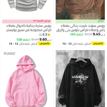
رض
عرض الميجا 📣
ويس سويت شيرت رجالي بغطاء
رويس سترة رجالية كاجوال بغطاء
أس وغطاء للرأس بلونين بني وأزرق
للرأس مصنوعة من نسيج بوليستر
9.45
30.69
خصم 69%
اكن، مقاس كبير، تصميم قابل
خفيف الوزن، تصميم قابل للغسل
3.3
4
ب‏
لغسل في الغسالة لفصل الخريف
في الغسالة للرياضات والأنشطة
9.60
30.69
خصم 68%
د.ب‏
الشتاء، متعدد الاستخدامات
الترفيهية في الربيع والخريف،
احصل عليه خلال
12 - 13
احصل عليه خلال
12 - 13
لملابس الرسمية وغير الرسمية،
مريحة ومتينة
اغسطس
اغسطس
لابس متينة لجميع المواسم