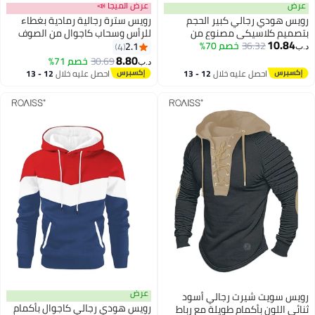
رض
عرض الميجا 📣
ويس هودي رجالي كبير الحجم
رويس سترة رجالية رمادية بغطاء
تصميم كلاسيكي مصنوع من
للرأس وسحاب كاجوال من الصوف
10.84
36.32
خصم 70%
لصوف الثقيل للشتاء مع تصميم
وجيوب جانبية وياقة على شكل حرف
2.1
4
ب‏
تف منسدلة، هودي للجنسين
V وأكمام طويلة ونمط دافئ يومي
8.80
30.69
خصم 71%
د.ب‏
بطن دافئ بغطاء للرأس مناسب
للسفر والتنقل في الطقس البارد
احصل عليه خلال
12 - 13
احصل عليه خلال
12 - 13
ارتداء في الشارع مع الأزواج غير
والجامعة يوميًا
اغسطس
اغسطس
لرسميين
عرض
ويس سويت شيرت رجالي أسود
رويس هودي رجالي كاجوال بأكمام
ائي اللون بأكمام طويلة مع رباط