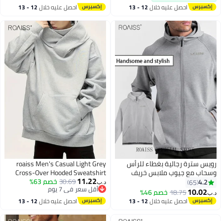
فضفاض ومريح، مثالي للارتداء
ناسب للتمرين، ملائم ومريح،
احصل عليه خلال
12 - 13
احصل عليه خلال
12 - 13
اليومي والأنشطة الخارجية
ناسب للارتداء في طبقات متعددة،
اغسطس
اغسطس
ساسيات الخريف والشتاء
ويس سترة رجالية بغطاء للرأس
roaiss Men's Casual Light Grey
سحاب مع جيوب ملابس خريف
Cross-Over Hooded Sweatshirt
11.22
شتاء للرجال ملابس رياضية ملابس
30.69
خصم 63%
Regular Fit with Comfortable
4.2
65
د.ب‏
أقل سعر في 7 يوم
ارجية كاجوال ملابس رياضية
Fabric for Spring and Fall Outdoor
10.02
18.75
خصم 46%
ب‏
أقل سعر في 7 يوم
ضفاضة سترة مقاس كبير معطف
Activities Streetwear Relaxed Look
احصل عليه خلال
12 - 13
احصل عليه خلال
12 - 13
لون سادة رمادي
for Casual Attire
اغسطس
اغسطس