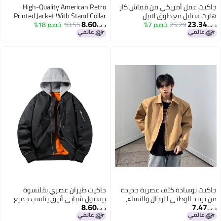
يت عمل أمريكي من قماش كار
High-Quality American Retro
 ستايل مع طوق لابيل
Printed Jacket With Stand Collar
8.60
23.3
25.29
خصم 7%
سيكي مع غطاء رأس للجنسين -
10.55
خصم 18%
And Zipper, High Street Style Pants
د.ب‏
ويت تريندي
For Men And Women
يت بوسادة كتف عصرية جديدة
جاكيت طيران عصري بقلنسوة
ريند الوطني للرجال والنساء،
بيسبول شبابي أنيق يناسب جميع
8.60
7.4
ت طيار أمريكي من ماركة
الأزياء، جاكيت بقلنسوة قابلة للفصل
د.ب‏
ارد الراقية