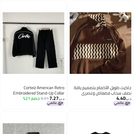
ت طويل الأكمام بتصميم ياقة
Corteiz American Retro
 سحاب فضفاض وعصري
Embroidered Stand-Up Collar
7.27
4.4
اهقين من علامة أزياء هونغ
9.21
خصم 21%
Fleece-Lined Zipper Jacket High
د.ب‏
 الراقية
Street Men'S And Women'S Casual
Pants