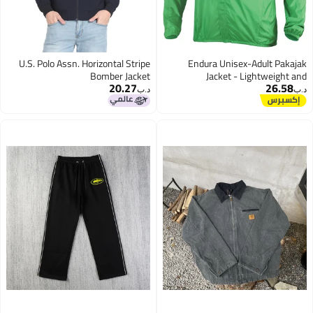
U.S. Polo Assn. Horizontal Stripe
Endura Unisex-Adult Pak
Bomber Jacket
Jacket - Lightweight
20.27
26.5
Showerpr
د.ب‏