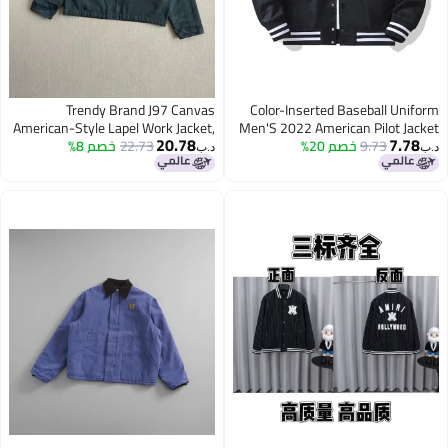
Trendy Brand J97 Canvas
Color-Inserted Baseball Uni
American-Style Lapel Work Jacket,
Men'S 2022 American Pilot Ja
20.78
7.7
9.73
خصم 20%
Men'S And Women'S Same St
22.73
خصم 8%
Classic Detroit Padded Jacket For
د.ب‏
Men And Women
Couple Jacket Fashion
Workwear Jac