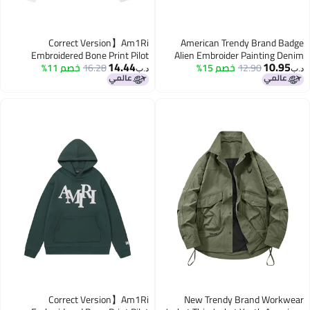
Correct Version】Am1Ri
American Trendy Brand B
Embroidered Bone Print Pilot
Alien Embroider Painting D
14.44
10.9
12.90
خصم 15%
Jacket Vtg Retro High Street L
16.28
خصم 11%
Casual Jacket For Men And
د.ب‏
Women, Winter Baseball Jacket
Fog Ja
Correct Version】Am1Ri
New Trendy Brand Workw