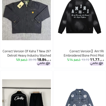
Correct Version Of Kaha T New J97
Correct Version】Am
Detroit Heavy Industry Washed
Embroidered Bone Print P
18.84
11.7
13.72
خصم 14%
Casual Jacket For Men
20.78
خصم 9%
Jacket American Classic Jacket
د.ب‏
Same Style For Men And Women
Women, Winter Baseball Ja