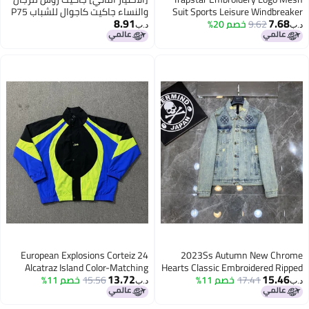
Suit Sports Leisure Windbre
والنساء جاكيت كاجوال للشباب P75
8.91
7.6
9.62
Coat Coat Trou
خصم 20%
د.ب‏
24 European Explosions Corteiz
2023Ss Autumn New Chrome
Alcatraz Island Color-Matching
Hearts Classic Embroidered Ri
13.72
15.4
17.41
خصم 11%
Denim Jacket For Couple Men
15.56
خصم 11%
Collar Windbreaker Men'S And
د.ب‏
Women'S Trendy Lightweight
Wo
Jacket Suit