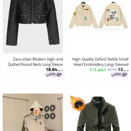
Zara urban Modern High-end
High-Quality Oxford Textile S
Quilted Round Neck Long Sleeve
Heart Embroidery Long-Sle
18.84
1
14.95
خصم 13%
Shirt For Men And Women Cou
Zip-up Short Casual Jacket
د.ب‏
Simple Basic Loose Ja