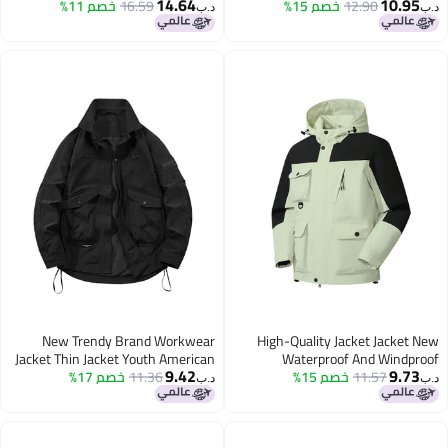
14.64
10.9
12.90
خصم 15%
Men And Women Aut
16.59
خصم 11%
With Detachable Liner Silver Fox
د.ب‏
Velvet Jacket For Men
New Trendy Brand Workwear
High-Quality Jacket Jacket
Jacket Thin Jacket Youth American
Waterproof And Windp
9.42
9.7
11.57
خصم 15%
Outdoor Jacket Men'S
11.36
خصم 17%
Multi-Pocket Workwear Jacket
د.ب‏
Plus Size Trendy
Women'S Hooded Jac
Mountaineering Ja