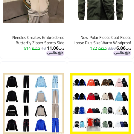
Needles Creates Embroidered
New Polar Fleece Coat Fl
Butterfly Zipper Sports Side
Loose Plus Size Warm Windp
11.06
6.8
8.80
خصم 22%
Fleece-Lined Thickened S
13
خصم 14%
Stripesd Jacket Casual Stand Collar
د.ب‏
Jacket For Men And Women
Collar Sweater Card