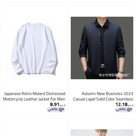
Japanese Retro Melard Distressed
2023 Autumn New Business
Motorcycle Leather Jacket For Men
Casual Lapel Solid Color Seam
8.91
12.1
And Women American Loose
Jacket Coat High Quality Po
د.ب‏
Casual Pu Leather Jacket Trendy
Dad 