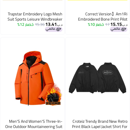
Trapstar Embroidery Logo Mesh
Correct Version】Am
Suit Sports Leisure Windbreaker
Embroidered Bone Print P
13.41
15.1
17
خصم 10%
Casual Jacket For Men
15.36
Coat Coat Trousers
خصم 12%
د.ب‏
Women, Winter Baseball Ja
Men'S And Women'S Three-In-
Croteiz Trendy Brand New R
One Outdoor Mountaineering Suit
Print Black Lapel Jacket Shirt