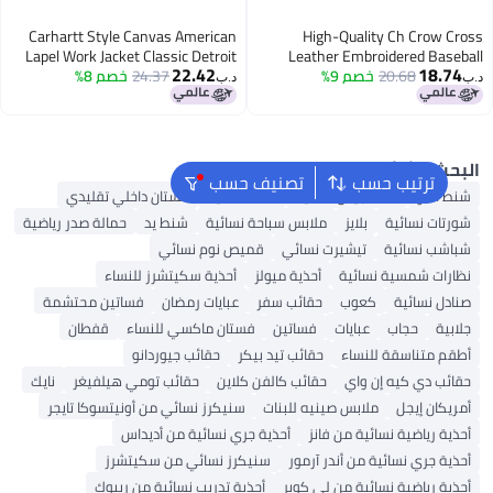
Carhartt Style Canvas American
High-Quality Ch Crow C
Lapel Work Jacket Classic Detroit
Leather Embroidered Base
22.42
18.7
20.68
خصم 9%
Jacket Factory Goods Di
24.37
خصم 8%
Jacket Men'S And Women'S
د.ب‏
Hooded Top Trendy
حث الشائع
ترتيب حسب
تصنيف حسب
ط ألدو
شنط جيس نسائية
شنط نسائية
فستان داخلي تقليدي
رتات نسائية
بلايز
ملابس سباحة نسائية
شنط يد
حمالة صدر رياضية
اشب نسائية
تيشيرت نسائي
قميص نوم نسائي
ارات شمسية نسائية
أحذية ميولز
أحذية سكيتشرز للنساء
ادل نسائية
كعوب
حقائب سفر
عبايات رمضان
فساتين محتشمة
ابية
حجاب
عبايات
فساتين
فستان ماكسي للنساء
قفطان
قم متناسقة للنساء
حقائب تيد بيكر
حقائب جيوردانو
ائب دي كيه إن واي
حقائب كالفن كلاين
حقائب تومي هيلفيغر
نايك
ريكان إيجل
ملابس صينيه للبنات
سنيكرز نسائي من أونيتسوكا تايجر
ذية رياضية نسائية من فانز
أحذية جري نسائية من أديداس
ذية جري نسائية من أندر آرمور
سنيكرز نسائي من سكيتشرز
ذية رياضية نسائية من لي كوبر
أحذية تدريب نسائية من ريبوك