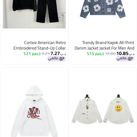
Corteiz American Retro
Trendy Brand Kapok All-P
Embroidered Stand-Up Collar
Denim Jacket Jacket For Men
7.27
10.8
12.80
خصم 15%
Women, High Street Was
9.21
خصم 21%
Fleece-Lined Zipper Jacket High
د.ب‏
Street Men'S And Women'S Casual
Denim 
Pants