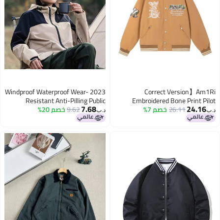
2023 Windproof Waterproof Wear-
Correct Version】Am
Resistant Anti-Pilling Public
Embroidered Bone Print P
7.68
24.1
26.11
خصم 7%
Casual Jacket For Men
9.62
خصم 20%
Version Men'S And Women'S
د.ب‏
Same Style Charging Jacket
Women, Winter Baseball Ja
Secondary Development One-
Piece Delivery