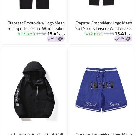
Trapstar Embroidery Logo Mesh
Trapstar Embroidery Logo 
Suit Sports Leisure Windbreaker
Suit Sports Leisure Windbre
13.41
13.4
15.36
Coat Coat Trou
خصم 12%
15.36
Coat Coat Trousers
خصم 12%
د.ب‏
Trapstar Embroidery Logo 
[الاختيار الثاني] جاكيت روس للرجال