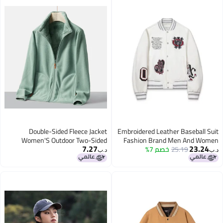
Double-Sided Fleece Jacket
Embroidered Leather Baseball 
Women'S Outdoor Two-Sided
Fashion Brand Men And Wo
7.27
23.2
25.19
خصم 7%
Teenagers Street Fashion Ja
Fleece Warm Thickened Fleece
د.ب‏
Jacket Men'S Lamb Fleece Jacket
C