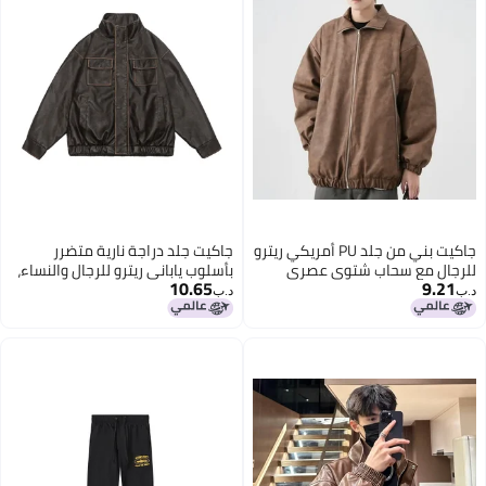
جاكيت بني من جلد PU أمريكي ريترو
جاكيت جلد دراجة نارية متضرر
جال مع سحاب شتوي عصري
بأسلوب ياباني ريترو للرجال والنساء،
10.65
9.2
امة التجارية طيار سميك للنساء
جاكيت جلد PU عادي أمريكي،
د.ب‏
عصري