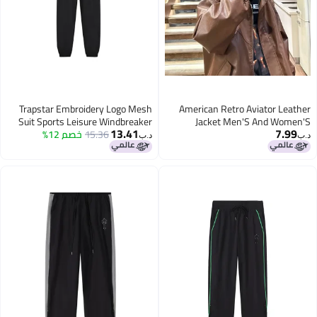
Trapstar Embroidery Logo Mesh
American Retro Aviator Lea
Suit Sports Leisure Windbreaker
Jacket Men'S And Wome
13.41
7.9
Fashionable And Handsome Lo
15.36
Coat Coat Trousers
خصم 12%
د.ب‏
Collar Leather Jacket For Co