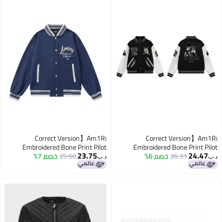
Correct Version】Am1Ri
Correct Version】Am
Embroidered Bone Print Pilot
Embroidered Bone Print P
23.75
24.4
26.31
خصم 6%
Casual Jacket For Men
25.60
خصم 7%
Casual Jacket For Men And
د.ب‏
Women, Winter Baseball Jacket
Women, Winter Baseball Ja