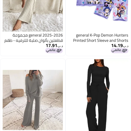
general K-Pop Demon Hunters
general 2025-2026 مجموعة
Printed Short Sleeve and Shorts
قطعتين بألوان صلبة للترفيه - طقم
17.91
14.19
Set Multiple Sizes Soft Breathable
قميص بأكمام طويلة قصيرة
د.ب‏
د.ب‏
Casual Loungewear Tracksuit for
الأكمام مربوط من الأمام وبنطلون
Fans Daily Wear
على شكل حرف A