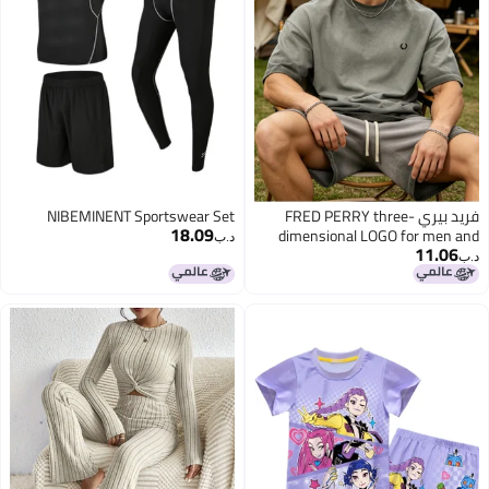
فريد بيري FRED PERRY three-
NIBEMINENT Sportswear Set
18.09
dimensional LOGO for men and
د.ب‏
11.06
women is vintage washed to make
د.ب‏
an old casual suit, with loose
8
short-sleeved T-shirts and casual
shorts.