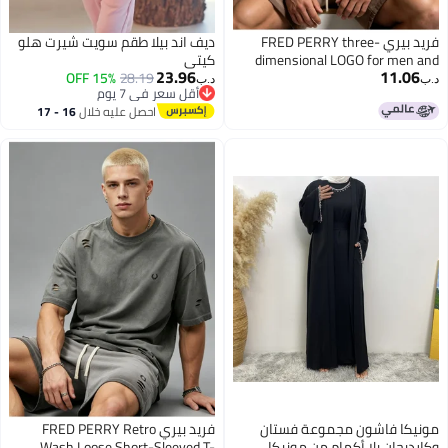
فريد بيري FRED PERRY three-
ديف اند بيلا طقم سويت شيرت هلو
dimensional LOGO for men and
كيتي
23.96
11.06
15% OFF
28.19
women is vintage washed to make
د.ب‏
د.ب‏
أقل سعر في 7 يوم
an old casual suit, with loose
8
أقل سعر في 7 يوم
احصل عليه خلال
16 - 17
short-sleeved T-shirts and casual
اغسطس
shorts.
مونيكا فاشون مجموعة فستان
فريد بيري FRED PERRY Retro
وكارديجان بلا أكمام من مونيكا
Wash Loose Short-Sleeved T-