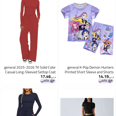
general 2025-2026 TK Solid Color
general K-Pop Demon Hunters
Casual Long-Sleeved Settop Coat
Printed Short Sleeve and Shorts
17.46
14.19
High-Waisted Wide-Fitting Pants
Set Multiple Sizes Soft Breathable
د.ب‏
د.ب‏
Sports Outfit
Casual Loungewear Tracksuit for
Fans Daily Wear