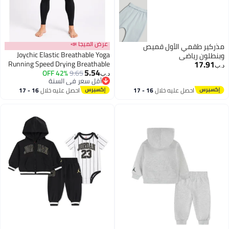
عرض الميجا 📣
مذركير طقمي الأول قميص
Joychic Elastic Breathable Yoga
وبنطلون رياضي
17.91
Running Speed Drying Breathable
د.ب‏
5.54
Training Sports Fitness Long
42% OFF
9.65
د.ب‏
أقل سعر في السنة
Sleeve Set T-shirt and Pants Black
أقل سعر في السنة
احصل عليه خلال
16 - 17
احصل عليه خلال
16 - 17
اغسطس
اغسطس