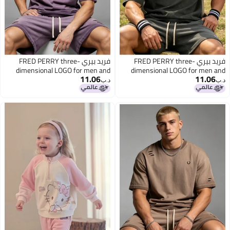
فريد بيري FRED PERRY three-
فريد بيري FRED PERRY three-
dimensional LOGO for men and
dimensional LOGO for men and
11.06
11.06
women is a retro wash for old
women is vintage washed to make
د.ب‏
د.ب‏
leisure, with loose short-sleeved
an old casual suit, with loose
8
8
T-shirts and casual shorts.
short-sleeved T-shirts and casual
shorts.