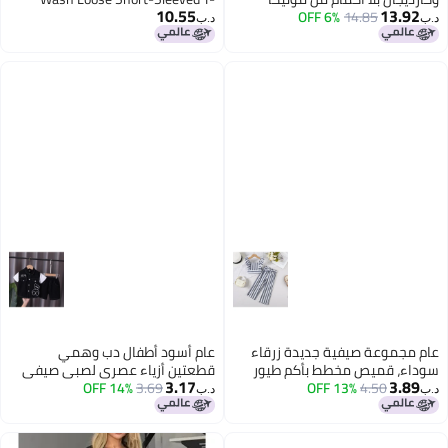
10.55
13.92
14.85
6% OFF
فاشن - أناقة المكتب الأنيقة
Shirts and Casual Shorts
د.ب‏
د.ب‏
8
عام مجموعة صيفية جديدة زرقاء
عام أسود أطفال دب وهمي
سوداء، قميص مخطط بأكم طيور
قطعتين أزياء عصري لصبي صيفي
3.17
3.89
4.50
13% OFF
ومكشكش مع بناطيل مخططة
3.69
14% OFF
د.ب‏
د.ب‏
وحزام من ثلاث قطع