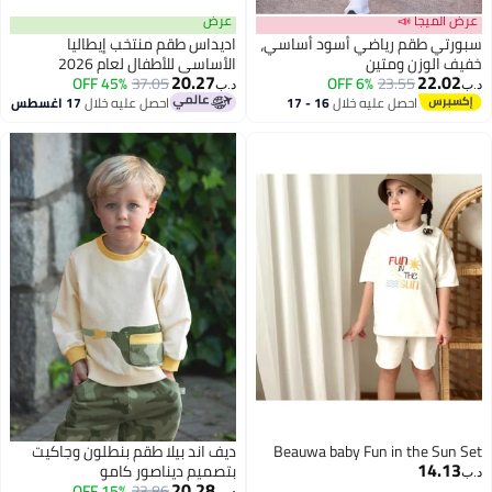
عرض الميجا 📣
عرض
سبورتي طقم رياضي أسود أساسي،
اديداس طقم منتخب إيطاليا
خفيف الوزن ومتين
الأساسي للأطفال لعام 2026
20.27
22.02
45% OFF
37.05
6% OFF
23.55
د.ب‏
د.ب‏
احصل عليه خلال
16 - 17
احصل عليه خلال
17 اغسطس
اغسطس
Beauwa baby Fun in the Sun Set
ديف اند بيلا طقم بنطلون وجاكيت
14.13
بتصميم ديناصور كامو
د.ب‏
20.28
15% OFF
23.86