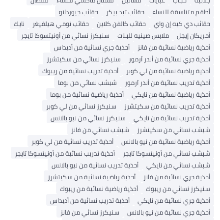
جلابية
حجاب
عبايات
فساتين
فستان ماكسي للنساء
قفطان
أطقم متناسقة للنساء
حقائب تيد بيكر
حقائب جيوردانو
حقائب دي كيه إن واي
حقائب كالفن كلاين
حقائب تومي هيلفيغر
نايك
أمريكان إيجل
ملابس صينيه للبنات
سنيكرز نسائي من أونيتسوكا تايجر
أحذية رياضية نسائية من فانز
أحذية جري نسائية من أديداس
أحذية جري نسائية من أندر آرمور
سنيكرز نسائي من سكيتشرز
أحذية رياضية نسائية من لي كوبر
أحذية تدريب نسائية من ريبوك
أحذية تدريب نسائية من أندر آرمور
شبشب نسائي من بوما
أحذية رياضية نسائية من نايكي
أحذية رياضية نسائية من بوما
أحذية تدريب نسائية من سكيتشرز
سنيكرز نسائي من لي كوبر
أحذية تدريب نسائية من نايكي
سنيكرز نسائي من نيو بالانس
شبشب نسائي من سكيتشرز
شبشب نسائي من فانز
أحذية رياضية نسائية من نيو بالانس
أحذية تدريب نسائية من لي كوبر
شبشب نسائي من أونيتسوكا تايجر
أحذية تدريب نسائية من أونيتسوكا تايجر
شبشب نسائي من نايكي
أحذية تدريب نسائية من نيو بالانس
أحذية جري نسائية من فانز
أحذية رياضية نسائية من سكيتشرز
سنيكرز نسائي من ريبوك
أحذية رياضية نسائية من ريبوك
أحذية جري نسائية من نايكي
أحذية تدريب نسائية من أديداس
أحذية جري نسائية من نيو بالانس
سنيكرز نسائي من فانز