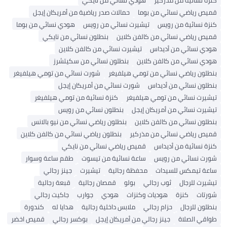
كنزة نسائية من مذركير
هودي نسائي من نايكي
قميص رياضي نسائي من بوما
حمالات صدر رياضية من أمريكان إيجل
كنزة نسائية من رويس
تيشيرت نسائي من رويس
هودي نسائي من بوما
قميص رياضي نسائي من كالفن كلاين
بنطلون نسائي من نايكي
هودي نسائي من أديداس
تيشيرت نسائي من كالفن كلاين
هودي نسائي من كالفن كلاين
بنطلون نسائي من سكيتشرز
بنطلون رياضي نسائي من تومي هيلفيغر
شورت نسائي من تومي هيلفيغر
بنطلون نسائي من أديداس
شورت نسائي من أمريكان إيجل
تيشيرت نسائي من تومي هيلفيغر
كنزة نسائية من تومي هيلفيغر
تيشيرت نسائي من أمريكان إيجل
بنطلون نسائي من رويس
بنطلون نسائي من كالفن كلاين
بنطلون رياضي نسائي من نيو بالانس
قميص رياضي نسائي من مذركير
بنطلون رياضي نسائي من كالفن كلاين
كنزة نسائية من أديداس
قميص رياضي نسائي من نايكي
شورت نسائي من رويس
ساعة نسائية من تيسوت
طقم ساعة وسوار
ساعة تيمكس للسيدات
محفظة رجالية
تيشيرت
جينز رجالي
تيشيرت للرجال
ثوب رجالي
بولو
قمصان رجالية
قبعة رجالية
شورتات
كنزة
هوديات وكنزات
هودي
جوارب
جاكيت رجالي
بنطلون للرجال
حزام رجالي
ملابس داخلية رجالية
هدايا له
كندورة
طواقي الصلاة
جينز رجالي من أمريكان إيجل
بوكسر رجالي
قميص اخضر