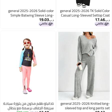
general 2025-2026 Solid-color
general 2025-2026 TK Solid Color
Simple Batwing Sleeve Long-
Casual Long-Sleeved Settop Coat
19.03
17.46
Sleeved Drawstring High-Waist
High-Waisted Wide-Fitting Pants
د.ب‏
د.ب‏
Wide-Fit Long Pants Knitted Two-
Sports Outfit
Piece Set
general 2025-2026 Knitted long-
نادانباو طقم مكون من بلوزة سباحة
sleeved top and long pants set
سريعة الجفاف برسمة مع بنطال