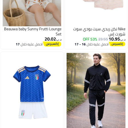
Nike نكن ريدي سيت بودي سوت
Beauwa baby Sunny Frutti Lounge
شورت إس
Set
20.02
10.95
53% OFF
23.55
د.ب‏
د.ب‏
احصل عليه خلال
16 - 17
احصل عليه خلال
17
اغسطس
اغسطس