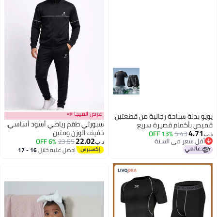
عرض الميجا 📣
يويو بدلة سباحة رجالية من قطعتين:
سبورتي طقم رياضي أسود أساسي،
قميص بأكمام قصيرة سريع
4.71
خفيف الوزن ومتين
5.43
13% OFF
التجفيف وشورت سباحة مزدوج
د.ب‏
22.02
أقل سعر في السنة
23.55
6% OFF
الطبقات
د.ب‏
أقل سعر في السنة
احصل عليه خلال
16 - 17
اغسطس