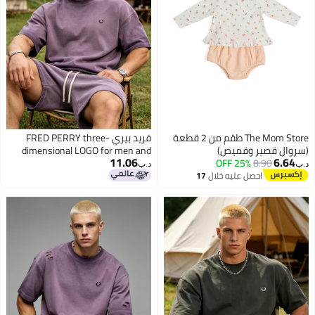
The Mom Store طقم من 2 قطعة
فريد بيري FRED PERRY three-
(سروال قصير وقميص)
dimensional LOGO for men and
11.06
6.64
women is vintage washed to make
25% OFF
8.90
د.ب‏
د.ب‏
an old casual suit, with loose
احصل عليه خلال
17
8
اغسطس
short-sleeved T-shirts and casual
shorts.