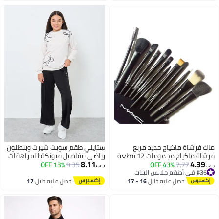
الرسمي الأزرق (V)، والزي الطبي
لممرضات المستشفيات، والزي
الطبي لعيادات الأسنان، واللباس
الخالي من الجنس، والزي المهني
لفنيي الصيدليات
ماك فرشاة ماكياج حديد مربع
ستايلي طقم سويت شيرت وبنطلون
فرشاة ماكياج مجموعات 12 قطعة
رياضي بتفاصيل فيونكة للمراهقات
8.11
4.39
13% OFF
9.35
43% OFF
7.77
د.ب‏
د.ب‏
#36 في أطقم ملابس البنات
#36 في أطقم ملابس البنات
احصل عليه خلال
16 - 17
احصل عليه خلال
17
اغسطس
اغسطس