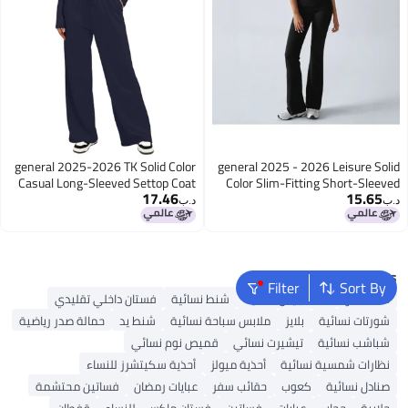
general 2025-2026 TK Solid Color
general 2025 - 2026 Leisure Solid
Casual Long-Sleeved Settop Coat
Color Slim-Fitting Short-Sleeved
17.46
15.65
High-Waisted Wide-Fitting Pants
Pants Set
د.ب‏
د.ب‏
Sports Outfit
Popular Searches
Filter
Sort By
شنط ألدو
شنط جيس نسائية
شنط نسائية
فستان داخلي تقليدي
شورتات نسائية
بلايز
ملابس سباحة نسائية
شنط يد
حمالة صدر رياضية
شباشب نسائية
تيشيرت نسائي
قميص نوم نسائي
نظارات شمسية نسائية
أحذية ميولز
أحذية سكيتشرز للنساء
صنادل نسائية
كعوب
حقائب سفر
عبايات رمضان
فساتين محتشمة