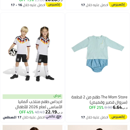
د.ب‏
احصل عليه خلال
17
احصل عليه خلال
16 - 17
اغسطس
اغسطس
عرض
The Mom Store طقم من 2 قطعة
اديداس طقم منتخب ألمانيا
(سروال قصير وقميص)
6.64
الأساسي لعام 2026 للأطفال
25% OFF
8.90
د.ب‏
22.19
45% OFF
40.43
د.ب‏
احصل عليه خلال
17
احصل عليه خلال
17 اغسطس
اغسطس