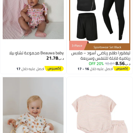
ليفقورا طقم رياضي أسود – ملابس
Beauwa baby مجموعة تشاو بيلا
21.78
رياضية قابلة للتنفس وسريعة
د.ب‏
8.56
10.81
20% OFF
الجفاف مناسبة للاستخدام اليومي،
د.ب‏
الجري، اليوغا، التمارين، كرة السلة
احصل عليه خلال
16 - 17
احصل عليه خلال
17
اغسطس
اغسطس
والأنشطة الخارجية