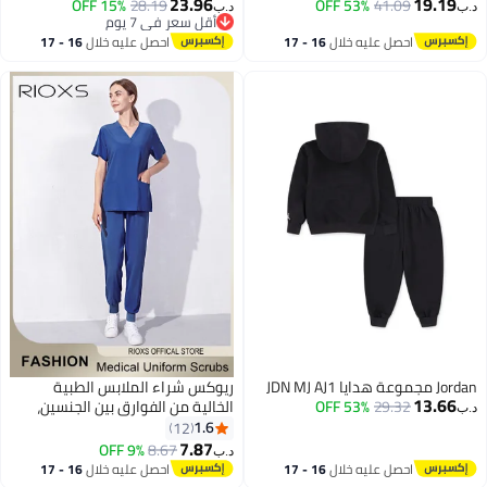
23.96
19.19
15% OFF
28.19
53% OFF
41.09
د.ب‏
د.ب‏
أقل سعر في 7 يوم
أقل سعر في 7 يوم
احصل عليه خلال
16 - 17
احصل عليه خلال
16 - 17
اغسطس
اغسطس
Jordan مجموعة هدايا JDN MJ AJ1
ريوكس شراء الملابس الطبية
13.66
29.32
53% OFF
الخالية من الفوارق بين الجنسين،
د.ب‏
ومعدات التنظيف للنساء والرجال،
1.6
12
والملابس ذات الأكمام القصيرة
7.87
9% OFF
8.67
د.ب‏
والسراويل، ومعطف التنظيف الطبي
احصل عليه خلال
16 - 17
احصل عليه خلال
16 - 17
لمختبرات طب الأسنان، والزي
اغسطس
اغسطس