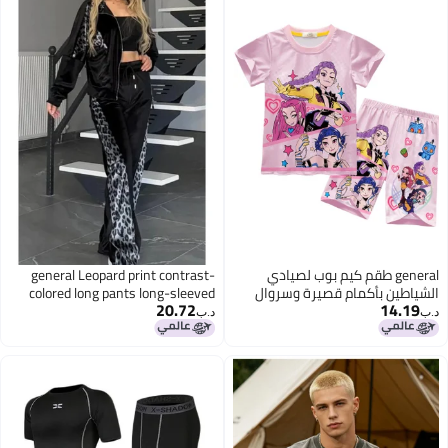
general طقم كيم بوب لصيادي
general Leopard print contrast-
الشياطين بأكمام قصيرة وسروال
colored long pants long-sleeved
20.72
14.19
قصير بأحجام متعددة ملابس مريحة
home wear set
د.ب‏
د.ب‏
قابلة للتنفس للمعجبين للاستخدام
اليومي