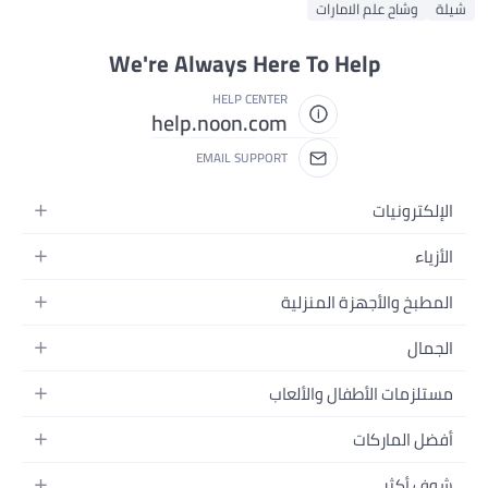
شيلة
وشاح علم الامارات
We're Always Here To Help
HELP CENTER
help.noon.com
EMAIL SUPPORT
الإلكترونيات
الجوالات
الأزياء
التابلت
أزياء نسائية
المطبخ والأجهزة المنزلية
اللابتوبات
أزياء رجالية
الحمام
الأجهزة المنزلية
الجمال
أزياء البنات
ديكور البيت
الكاميرات
العطور
أزياء الأولاد
مستلزمات الأطفال والألعاب
المطبخ والسفرة
التلفزيونات
المكياج
الساعات
الحفاضات
أدوات وتحسين المنزل
السماعات
أفضل الماركات
العناية بالشعر
المجوهرات
وسائل تنقل الأطفال
المفارش
ألعاب القيمنق
سامسونج
العناية بالبشرة
شوف أكثر
حقائب نسائية