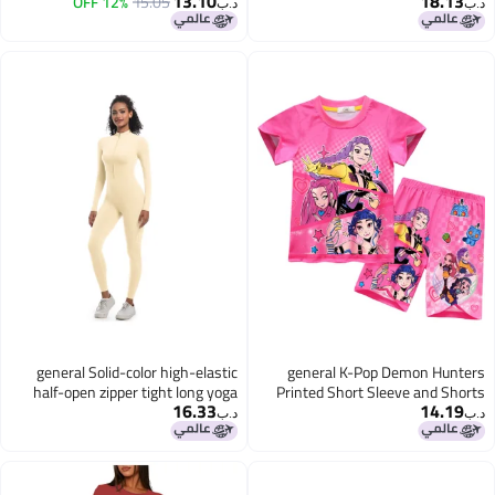
13.10
18.13
15.05
12% OFF
الأسود/ الوردي/ الأزرق
د.ب‏
د.ب‏
general Solid-color high-elastic
general K-Pop Demon Hunters
half-open zipper tight long yoga
Printed Short Sleeve and Shorts
16.33
14.19
suit for fitness, running and
Set Multiple Sizes Soft Breathable
د.ب‏
د.ب‏
sports, one-piece garment
Casual Loungewear Tracksuit for
Fans Daily Wear