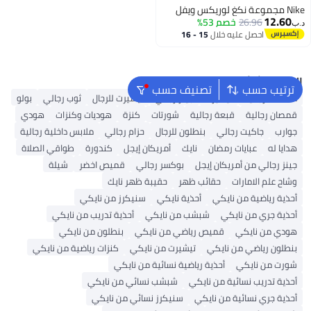
Nike مجموعة نكغ لوريكس ويفل
12.60
26.96
خصم 53%
د.ب‏
احصل عليه خلال
15 - 16
اغسطس
البحث الشائع
ترتيب حسب
تصنيف حسب
محفظة رجالية
تيشيرت
جينز رجالي
تيشيرت للرجال
ثوب رجالي
بولو
قمصان رجالية
قبعة رجالية
شورتات
كنزة
هوديات وكنزات
هودي
جوارب
جاكيت رجالي
بنطلون للرجال
حزام رجالي
ملابس داخلية رجالية
هدايا له
عبايات رمضان
نايك
أمريكان إيجل
كندورة
طواقي الصلاة
جينز رجالي من أمريكان إيجل
بوكسر رجالي
قميص اخضر
شيلة
وشاح علم الامارات
حقائب ظهر
حقيبة ظهر نايك
أحذية رياضية من نايكي
أحذية نايكي
سنيكرز من نايكي
أحذية جري من نايكي
شبشب من نايكي
أحذية تدريب من نايكي
هودي من نايكي
قميص رياضي من نايكي
بنطلون من نايكي
بنطلون رياضي من نايكي
تيشيرت من نايكي
كنزات رياضية من نايكي
شورت من نايكي
أحذية رياضية نسائية من نايكي
أحذية تدريب نسائية من نايكي
شبشب نسائي من نايكي
أحذية جري نسائية من نايكي
سنيكرز نسائي من نايكي