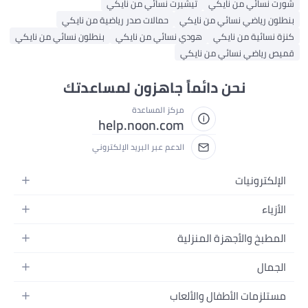
شورت نسائي من نايكي
تيشيرت نسائي من نايكي
بنطلون رياضي نسائي من نايكي
حمالات صدر رياضية من نايكي
كنزة نسائية من نايكي
هودي نسائي من نايكي
بنطلون نسائي من نايكي
قميص رياضي نسائي من نايكي
نحن دائماً جاهزون لمساعدتك
مركز المساعدة
help.noon.com
الدعم عبر البريد الإلكتروني
الإلكترونيات
الجوالات
الأزياء
التابلت
أزياء نسائية
المطبخ والأجهزة المنزلية
اللابتوبات
أزياء رجالية
الحمام
الأجهزة المنزلية
الجمال
أزياء البنات
ديكور البيت
الكاميرات
العطور
أزياء الأولاد
مستلزمات الأطفال والألعاب
المطبخ والسفرة
التلفزيونات