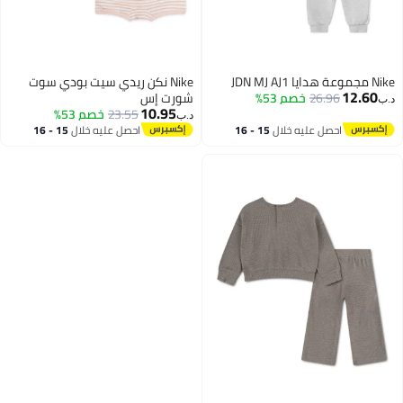
Nike مجموعة هدايا JDN MJ AJ1
Nike نكن ريدي سيت بودي سوت
12.60
26.96
خصم 53%
شورت إس
د.ب‏
10.95
23.55
خصم 53%
د.ب‏
احصل عليه خلال
15 - 16
احصل عليه خلال
15 - 16
اغسطس
اغسطس