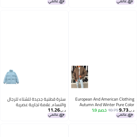
Cotton Coat
سترة قطنية مقاومة للماء ذات
ياقة رأسية لزوجين
European And American Clothing
سترة قطنية جديدة للشتاء للرجال
Autumn And Winter Pure Color
والنساء، علامة تجارية عصرية
11.26
9.73
10.75
خصم 9%
Embroidered Short Zipper Jacket
سميكة ذات ياقة رأسية دافئة،
د.ب‏
د.ب‏
Cotton Jacket
سترة قطنية مقاومة للماء ذات
ياقة رأسية لزوجين