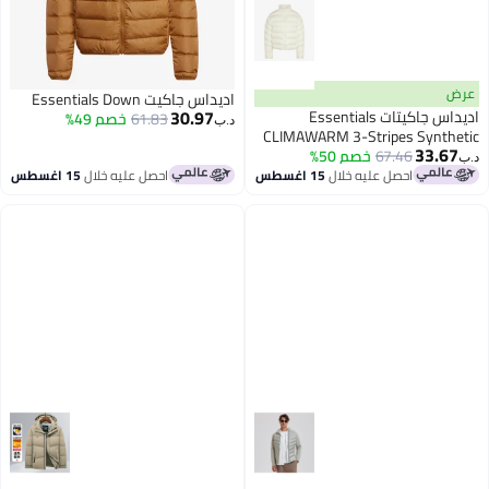
عرض
اديداس جاكيت Essentials Down
30.97
اديداس جاكيتات Essentials
61.83
خصم 49%
د.ب‏
CLIMAWARM 3-Stripes Synthetic
33.67
Down
67.46
خصم 50%
د.ب‏
احصل عليه خلال
15 اغسطس
احصل عليه خلال
15 اغسطس