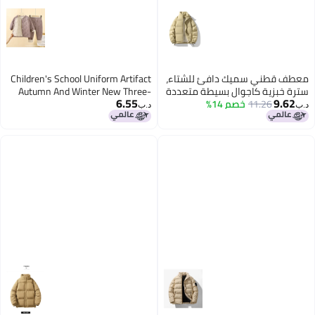
معطف قطني سميك دافئ للشتاء،
Children's School Uniform Artifact
سترة خبزية كاجوال بسيطة متعددة
Autumn And Winter New Three-
6.55
9.62
11.26
خصم 14%
الاستخدامات، معطف قطني دافئ
layer Quilted Cotton Boys' Cotton
د.ب‏
د.ب‏
ذي ياقة رياضي للرجال والنساء
Coat Fleece-lined And Thickeneded
Inner Layer Girls' Cotton-padded
Jacket Category A