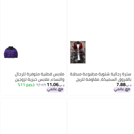
سترة رجالية شتوية مطبوعة مبطنة
ملابس قطنية متوفرة للرجال
بالفروق السميكة، مقاومة للريح،
والنساء، ملابس خبزية لزوجين
11.06
7.88
طويلة الأكمام ذات السستير،
12.49
خصم 11%
شتوية، سترات مقاومة للبرد ودافئة
د.ب‏
د.ب‏
مخططة ذات الغطاء فضفاضة