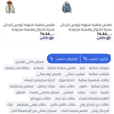
ملابس قطنية شتوية لزوجين للرجال،
ملابس قطنية شتوية لزوجين للرجال،
سترة كاجوال وهمية مزدوجة
سترة كاجوال وهمية مزدوجة
14.44
14.44
القطع فضفاضة ذات غطاء قابل
القطع فضفاضة ذات غطاء قابل
د.ب‏
د.ب‏
للإزالة بحجم كبير للنساء، سترة خبزية
للإزالة بحجم كبير للنساء، سترة خبزية
البحث الشائع
ترتيب حسب
تصنيف حسب
شنط ألدو
شنط جيس نسائية
شنط نسائية
فستان داخلي تقليدي
شورتات نسائية
بلايز
ملابس سباحة نسائية
شنط يد
حمالة صدر رياضية
شباشب نسائية
تيشيرت نسائي
قميص نوم نسائي
نظارات شمسية نسائية
أحذية ميولز
أحذية سكيتشرز للنساء
صنادل نسائية
كعوب
حقائب سفر
عبايات رمضان
فساتين محتشمة
جلابية
حجاب
عبايات
فساتين
فستان ماكسي للنساء
قفطان
أطقم متناسقة للنساء
حقائب تيد بيكر
حقائب جيوردانو
حقائب دي كيه إن واي
حقائب كالفن كلاين
حقائب تومي هيلفيغر
نايك
أمريكان إيجل
ملابس صينيه للبنات
سنيكرز نسائي من أونيتسوكا تايجر