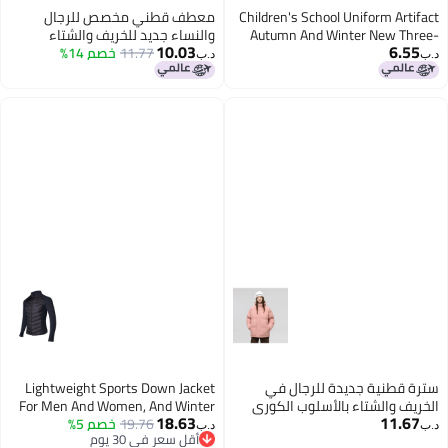
Children's School Uniform Artifact
معطف قطني مخصص للرجال
Autumn And Winter New Three-
والنساء جديد للخريف والشتاء
10.03
6.55
layer Quilted Cotton Boys' Cotton
11.77
خصم 14%
بالأسلوب الكوري عصري فضفاض
د.ب‏
د.ب‏
Coat Fleece-lined And Thickeneded
سميك، معطف قطني كاجوال
Inner Layer Girls' Cotton-padded
لزوجين للرجال
Jacket Category A
سترة قطنية جديدة للرجال في
Lightweight Sports Down Jacket
الخريف والشتاء بالأسلوب الكوري
For Men And Women, And Winter
18.63
11.67
العصري فضفاضة سميكة، معطف
19.76
خصم 5%
Outerwear, Running Training
د.ب‏
د.ب‏
أقل سعر في 30 يوم
قطني كاجوال للنساء لزوجين
Jacket, Cold-proof And Warm