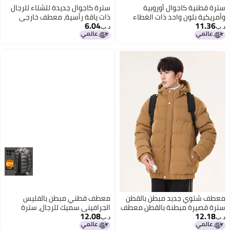
سترة قطنية كاجوال أوروبية
سترة كاجوال جديدة للشتاء للرجال
وأمريكية بلون واحد ذات الغطاء
ذات ياقة رأسية، معطف خارجي
6.04
11.36
للرجال مبطنة بالفليس ذات السستير
قطني
د.ب‏
د.ب‏
وجيوب
معطف شتوي جديد مبطن بالقطن
معطف قطني مبطن بالفليس
سترة قصيرة مبطنة بالقطن معطف
الجرافيني سميك للرجال، سترة
12.08
12.18
فضفاض للخبز
تجارية كاجوال شتوية ذات ياقة
د.ب‏
د.ب‏
فروية دافئة، ملابس تجارية دافئة