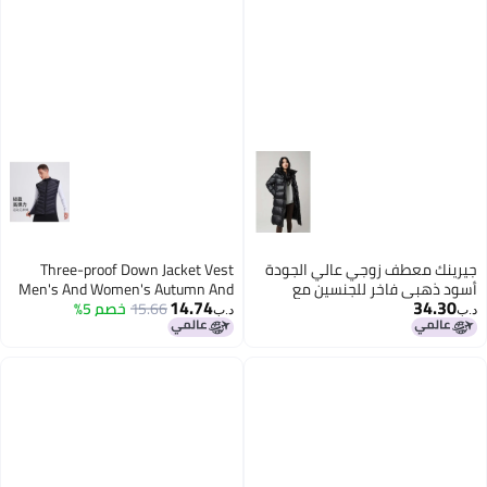
جيرينك معطف زوجي عالي الجودة
Three-proof Down Jacket Vest
أسود ذهبي فاخر للجنسين مع
Men's And Women's Autumn And
14.74
34.30
قلنسوة دافئة
15.66
خصم 5%
Winter Collar Vest Warm
د.ب‏
د.ب‏
Lightweight Outdoor Running
Zipper Sleeveless Jacket