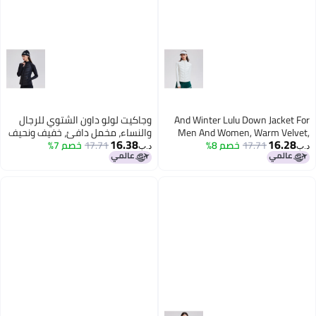
And Winter Lulu Down Jacket For
وجاكيت لولو داون الشتوي للرجال
Men And Women, Warm Velvet,
والنساء، مخمل دافئ، خفيف ونحيف
16.38
16.28
17.71
خصم 8%
Light And Thin Outdoor Sports
17.71
خصم 7%
للرياضات الخارجية، جاكيت داون
د.ب‏
د.ب‏
Duck Down Warm Jacket, Down
دافئ، جاكيت داون للنساء
Jacket For Women