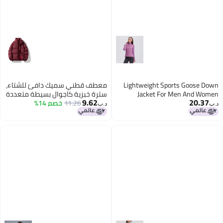
Lightweight Sports Goose Down
معطف قطني سميك دافئ للشتاء،
Jacket For Men And Women
سترة خبزية كاجوال بسيطة متعددة
9.62
20.37
Autumn And Winter New Season
11.26
خصم 14%
الاستخدامات، معطف قطني دافئ
د.ب‏
د.ب‏
Wear Training Jacket Warm Down
ذي ياقة رياضي للرجال والنساء
Jacket Coat