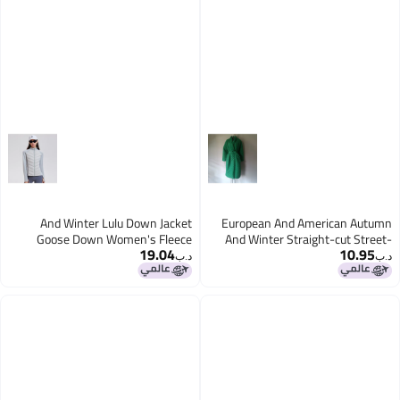
And Winter Lulu Down Jacket
European And American Autumn
Goose Down Women's Fleece
And Winter Straight-cut Street-
19.04
10.95
Outdoor Running Sports Water-
style Green Cotton Jacket With
د.ب‏
د.ب‏
repellent White Goose Down
Lace-up Design, Pocket Design,
Jacket For Women
Casual And Versatile