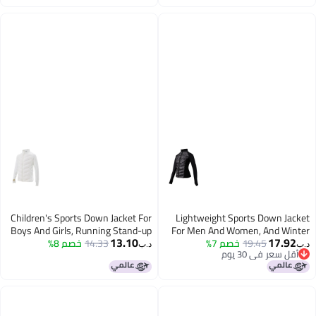
من القطن
Children's Sports Down Jacket For
Lightweight Sports Down Jacket
Boys And Girls, Running Stand-up
For Men And Women, And Winter
13.10
17.92
19.45
خصم 7%
Outerwear, Running Training
14.33
خصم 8%
Collar, Lightweight, Warm, Slim-fit
د.ب‏
د.ب‏
أقل سعر في 30 يوم
Coat, Outdoor Cycling, Windproof
Jacket, Cold-proof And Warm
أقل سعر في 30 يوم
Fitness Jacket