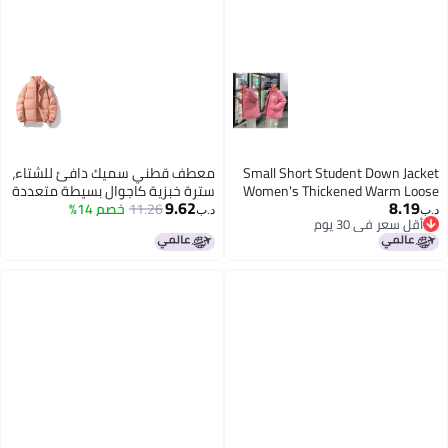
Small Short Student Down Jacket
معطف قطني سميك دافئ للشتاء،
Women's Thickened Warm Loose
سترة خبزية كاجوال بسيطة متعددة
9.62
8.19
College Style Niche Bread Jacket
11.26
خصم 14%
الاستخدامات، معطف قطني دافئ
د.ب‏
د.ب‏
أقل سعر في 30 يوم
ذي ياقة رياضي للرجال والنساء
أقل سعر في 30 يوم