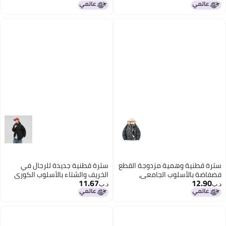
للإزالة بحجم كبير للنساء، سترة خبزية
الشتاء لزوجين، سترة قطنية
سترة قطنية وهمية مزدوجة القطع
سترة قطنية جديدة للرجال في
فضفاضة بالأسلوب الجامعي،
الخريف والشتاء بالأسلوب الكوري
11.67
12.90
معطف خبز سميك للطلاب في
العصري فضفاضة سميكة، معطف
د.ب‏
د.ب‏
الشتاء لزوجين، سترة قطنية
قطني كاجوال للنساء لزوجين