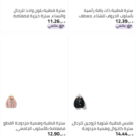
سترة قطنية ذات ياقة رأسية
سترة قطنية بلون واحد للرجال
بأسلوب الحروف للشتاء، معطف
والنساء، سترة خبزية فضفاضة
11.26
12.39
قطني سميك شعبي للرجال
عصرية لزوجين ذات ياقة رأسية،
د.ب‏
د.ب‏
والنساء، ملابس خارجية متعددة
معطف قطني سميك متعدد
الاستخدامات، سترة قطنية كاجوال
الاستخدامات للوقاية من البرد في
الشتاء، ملابس علوية
ملابس قطنية شتوية لزوجين للرجال،
سترة قطنية وهمية مزدوجة القطع
سترة كاجوال وهمية مزدوجة
فضفاضة بالأسلوب الجامعي،
12.90
14.44
القطع فضفاضة ذات غطاء قابل
معطف خبز سميك للطلاب في
د.ب‏
د.ب‏