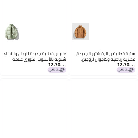
سترة قطنية رجالية شتوية جديدة،
ملابس قطنية جديدة للرجال والنساء
عصرية رياضية وكاجوال لزوجين،
شتوية بالأسلوب الكوري علامة
12.70
12.70
سترة خبزية دافئة بحجم كبير للنساء
تجارية، ملابس خبزية فضفاضة ذات
د.ب‏
د.ب‏
ياقة رأسية قصيرة لزوجين، سترة
كاجوال للنساء