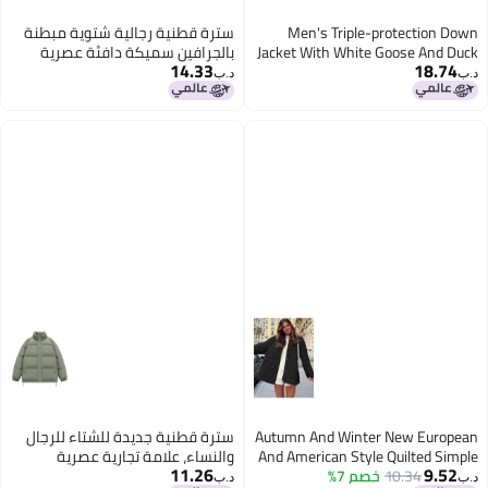
Men's Triple-protection Down
سترة قطنية رجالية شتوية مبطنة
Jacket With White Goose And Duck
بالجرافين سميكة دافئة عصرية
14.33
18.74
Down, Stand Collar, Ski Warm
كاجوال مقاومة للريح، نمط للرجال
د.ب‏
د.ب‏
Padded Jacket, High-fill Down
والنساء
Padded Jacket For Men
Autumn And Winter New European
سترة قطنية جديدة للشتاء للرجال
And American Style Quilted Simple
والنساء، علامة تجارية عصرية
11.26
9.52
10.34
خصم 7%
Solid Color Round Neck Loose
سميكة ذات ياقة رأسية دافئة،
د.ب‏
د.ب‏