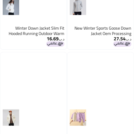
Winter Down Jacket Slim Fit
New Winter Sports Goose Down
Hooded Running Outdoor Warm
Jacket Oem Processing
16.69
27.54
Winter Sports Yoga Clothing Jacket
Customized Slimming Look
د.ب‏
د.ب‏
Jacket For Women
Running Lightweight Top Jacket
Oem