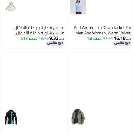
And Winter Lulu Down Jacket For
ملابس قطنية مبطنة للأطفال،
Men And Women, Warm Velvet,
ملابس شتوية دافئة للأطفال،
9.32
16.18
17.71
خصم 8%
Light And Thin Outdoor Sports
10.75
خصم 13%
جاكيتات مبطنة بغطاء للرأس للرجال
د.ب‏
د.ب‏
Duck Down Warm Jacket, Down
والنساء، ملابس وجاكيتات قطنية
Jacket For Women
مبطنة بعمر 25 عامًا