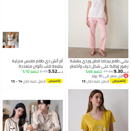
بنتي طقم بيجاما قطن وردي بنقشة
أم أتش دي طقم ملابس منزلية
زهور وياقة على شكل حرف وأكمام
بطبعة قلب بألوان متعددة
5.52
9.30
قصيرة
17.54
خصم 46%
6.19
خصم 10%
د.ب‏
د.ب‏
أقل سعر في 30 يوم
4
أقل سعر في 30 يوم
احصل عليه خلال
15
احصل عليه خلال
14 - 15
اغسطس
اغسطس