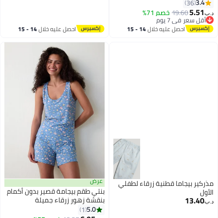
منزلية ناعمة بنقشة مربعة مع
3.4
36
قميص بأزرار وياقة مائلة وسروال
5.51
19.60
خصم 71%
د.ب‏
طويل بخصر مطاطي، مثالي للنوم أو
أقل سعر في 7 يوم
أقل سعر في 7 يوم
الاسترخاء في المنزل
احصل عليه خلال
14 - 15
احصل عليه خلال
14 - 15
اغسطس
اغسطس
عرض
مذركير بيجاما قطنية زرقاء لطفلي
بنتي طقم بيجامة قصير بدون أكمام
الأول
13.40
بنقشة زهور زرقاء جميلة
د.ب‏
5.0
1