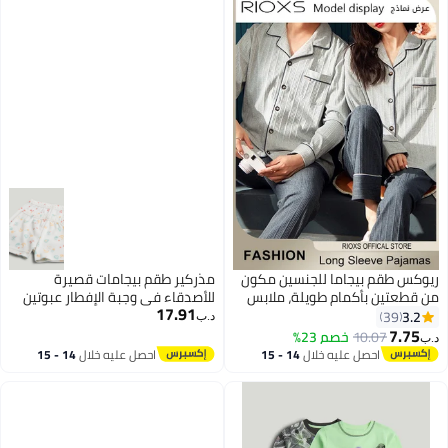
ريوكس طقم بيجاما للجنسين مكون
مذركير طقم بيجامات قصيرة
من قطعتين بأكمام طويلة، ملابس
للأصدقاء في وجبة الإفطار عبوتين
17.91
منزلية مريحة ومتناسقة للأزواج،
3.2
39
د.ب‏
ملابس نوم قطنية ناعمة مع جيب
7.75
10.07
خصم 23%
د.ب‏
4
أمامي، ملابس استرخاء بأزرار
احصل عليه خلال
14 - 15
احصل عليه خلال
14 - 15
أمامية، قمصان بياقة على شكل
اغسطس
اغسطس
حرف V للرجال والنساء، وبناطيل
واسعة مستقيمة مناسبة للارتداء
المنزلي، والمشي في الحديقة،
والتسوق.