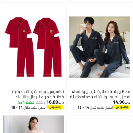
اغسطس
اغسطس
Bear بيجامة قطنية للرجال والنساء
ناكسوس بيجامات زفاف صيفية
لفصل الخريف والشتاء بأكمام طويلة
قطنية حمراء للرجال والنساء،
16.89
14.96
وأطواق قابلة للطي، بدلة نوم سادة
22.52
خصم 24%
بنطلون بياقة وأكمام قصيرة، ملابس
د.ب‏
د.ب‏
منزلية للمتزوجين حديثًا(E-6222)
احصل عليه خلال
14 - 15
احصل عليه خلال
14 - 15
اغسطس
اغسطس