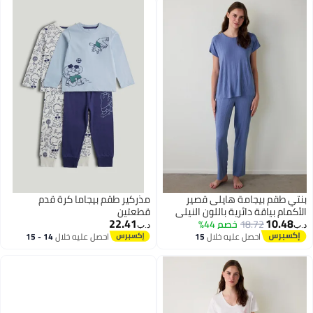
بنتي طقم بيجامة هايلى قصير
مذركير طقم بيجاما كرة قدم
الأكمام بياقة دائرية باللون النيلي
قطعتين
22.41
10.48
18.72
خصم 44%
د.ب‏
د.ب‏
احصل عليه خلال
15
احصل عليه خلال
14 - 15
اغسطس
اغسطس