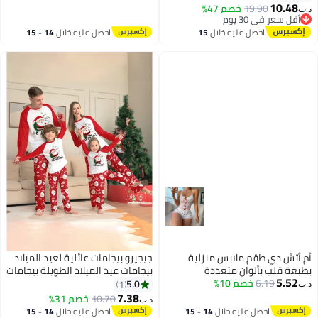
10.48
19.90
خصم 47%
د.ب‏
أقل سعر في 30 يوم
أقل سعر في 30 يوم
احصل عليه خلال
15
احصل عليه خلال
14 - 15
اغسطس
اغسطس
أم أتش دي طقم ملابس منزلية
جيجيرو بيجامات عائلية لعيد الميلاد
بطبعة قلب بألوان متعددة
بيجامات عيد الميلاد الطويلة بيجامات
5.52
6.19
خصم 10%
شتوية متناسقة للعائلة للنساء
5.0
1
د.ب‏
والرجال والأطفال دافئة بأكمام
7.38
10.70
خصم 31%
د.ب‏
4
طويلة ورقبة دائرية مريحة
احصل عليه خلال
14 - 15
احصل عليه خلال
14 - 15