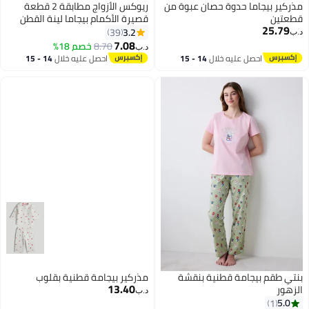
مذركير بيجاما حدوة حصان عبوة من
ريوكس الأزواج مطابقة 2 قطعة
قطعتين
قصيرة الأكمام بيجاما لينة القطن
25.79
ملابس النوم زر أسفل الرجال المرأة
3.2
39
د.ب‏
طاقم الرقبة تي شيرت ومستقيم
7.08
8.70
خصم 18%
د.ب‏
4
فضفاضة الساق قصيرة
احصل عليه خلال
14 - 15
احصل عليه خلال
14 - 15
اغسطس
اغسطس
بنتي طقم بيجامة قطنية بنقشة
مذركير بيجامة قطنية بقلوب
13.40
الزهور
د.ب‏
5.0
1