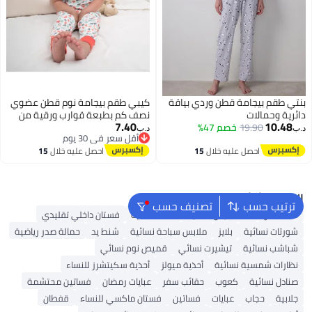
بنتي طقم بيجامة قطن وردي بياقة
كيبي طقم بيجامة نوم قطن عضوي
دائرية وحمالات
نصف كم بطبعة قوارب ورقية من
7.40
10.48
19.90
خصم 47%
كيبي
د.ب‏
د.ب‏
أقل سعر في 30 يوم
أقل سعر في 30 يوم
احصل عليه خلال
15
احصل عليه خلال
15
اغسطس
اغسطس
البحث الشائع
ترتيب حسب
تصنيف حسب
شنط ألدو
شنط جيس نسائية
شنط نسائية
فستان داخلي تقليدي
شورتات نسائية
بلايز
ملابس سباحة نسائية
شنط يد
حمالة صدر رياضية
شباشب نسائية
تيشيرت نسائي
قميص نوم نسائي
نظارات شمسية نسائية
أحذية ميولز
أحذية سكيتشرز للنساء
صنادل نسائية
كعوب
حقائب سفر
عبايات رمضان
فساتين محتشمة
جلابية
حجاب
عبايات
فساتين
فستان ماكسي للنساء
قفطان