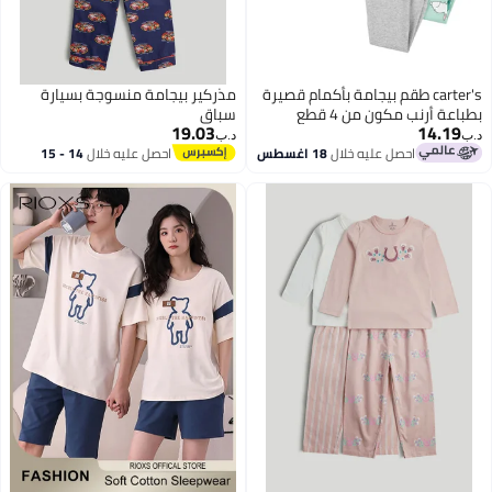
carter's طقم بيجامة بأكمام قصيرة
مذركير بيجامة منسوجة بسيارة
بطباعة أرنب مكون من 4 قطع
سباق
19.03
14.19
د.ب‏
د.ب‏
احصل عليه خلال
18 اغسطس
احصل عليه خلال
14 - 15
اغسطس