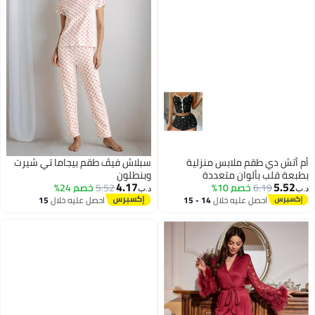
أم أتش دي طقم ملابس منزلية
سبلاش فيڤ طقم بيجاما تي شيرت
بطبعة قلب بألوان متعددة
وبنطلون
4.17
5.52
6.19
خصم 10%
5.52
خصم 24%
د.ب‏
د.ب‏
احصل عليه خلال
14 - 15
احصل عليه خلال
15
4
اغسطس
اغسطس