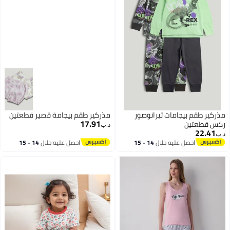
مذركير طقم بيجامات تيرانوصور
مذركير طقم بيجامة قصير قطعتين
17.91
ركس قطعتين
د.ب‏
22.41
د.ب‏
احصل عليه خلال
14 - 15
احصل عليه خلال
14 - 15
اغسطس
اغسطس