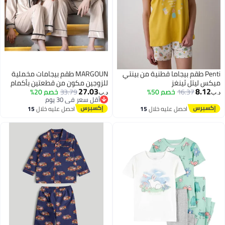
Penti طقم بيجاما قطنية من بينتي
MARGOUN طقم بيجامات مخملية
ميكس ليتل ثينغز
للزوجين مكون من قطعتين بأكمام
27.03
8.12
16.37
خصم 50%
33.79
خصم 20%
طويلة وبدلة ترفيهية منزلية
د.ب‏
د.ب‏
أقل سعر في 30 يوم
وملابس نوم ناعمة وملابس نوم
4
أقل سعر في 30 يوم
احصل عليه خلال
15
احصل عليه خلال
15
باللون البيج
اغسطس
اغسطس