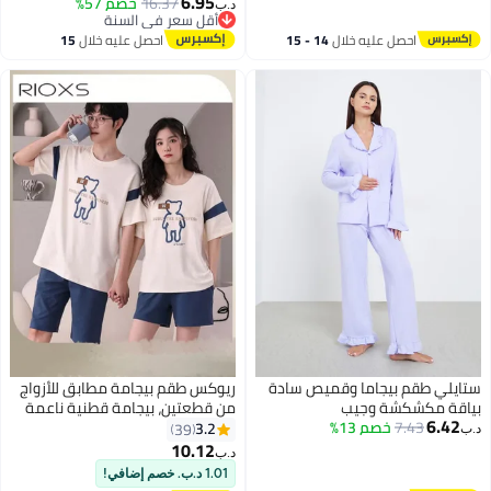
6.95
16.37
خصم 57%
د.ب‏
أقل سعر في السنة
أقل سعر في السنة
احصل عليه خلال
14 - 15
احصل عليه خلال
15
اغسطس
اغسطس
ستايلي طقم بيجاما وقميص سادة
ريوكس طقم بيجامة مطابق للأزواج
بياقة مكشكشة وجيب
من قطعتين، بيجامة قطنية ناعمة
6.42
7.43
خصم 13%
ومسامية بأكمام قصيرة للرجال،
3.2
39
د.ب‏
قمصان فضفاضة بأكمام قصيرة
10.12
د.ب‏
4
ورقبة مستديرة وشورتات واسعة،
1.01 د.ب. خصم إضافي!
طقم ملابس منزلية مريح وعصري