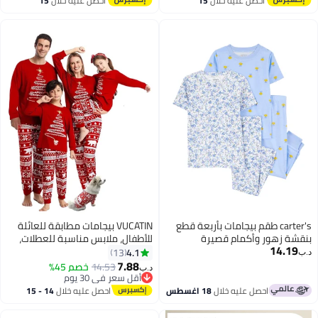
احصل عليه خلال
15
احصل عليه خلال
15
اغسطس
اغسطس
carter's طقم بيجامات بأربعة قطع
VUCATIN بيجامات مطابقة للعائلة
بنقشة زهور وأكمام قصيرة
للأطفال، ملابس مناسبة للعطلات،
14.19
بيجامات منزلية بأكمام طويلة
4.1
13
د.ب‏
للوالدين والطفل، مناسبة للنساء
7.88
14.53
خصم 45%
د.ب‏
5
والرجال والأطفال والحيوانات الأليفة
أقل سعر في 30 يوم
(الأطفال)
أقل سعر في 30 يوم
احصل عليه خلال
18 اغسطس
احصل عليه خلال
14 - 15
اغسطس