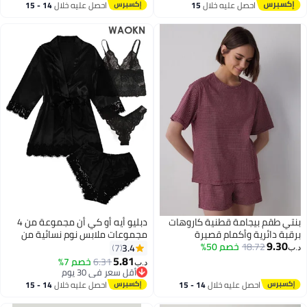
احصل عليه خلال
15
احصل عليه خلال
14 - 15
للاستخدام في الفنادق والعطلات
اغسطس
اغسطس
المنزلية وحفلات البيجامة وغيرها،
باللونين الأبيض والأزرق
بنتي طقم بيجامة قطنية كاروهات
دبليو أيه أو كي أن مجموعة من 4
برقبة دائرية وأكمام قصيرة
مجموعات ملابس نوم نسائية من
9.30
18.72
خصم 50%
الحرير والساتان، بيجامات صيفية،
3.4
7
د.ب‏
ملابس منزلية، بدلات مطرزة، ملابس
5.81
6.31
خصم 7%
د.ب‏
داخلية نسائية قابلة للتهوية، رداء
أقل سعر في 30 يوم
أقل سعر في 30 يوم
نوم، ملابس داخلية، سراويل داخلية،
احصل عليه خلال
14 - 15
احصل عليه خلال
14 - 15
لون أسود
اغسطس
اغسطس