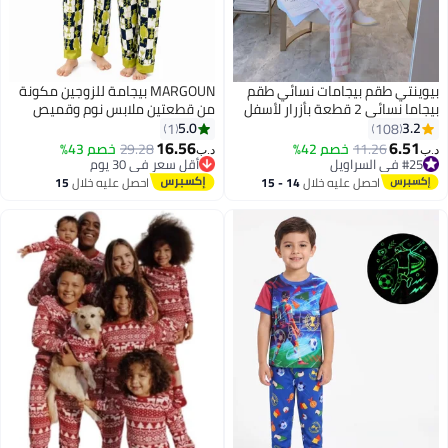
بيوينتي طقم بيجامات نسائي طقم
MARGOUN بيجامة للزوجين مكونة
بيجاما نسائي 2 قطعة بأزرار لأسفل
من قطعتين ملابس نوم وقميص
بيجامة ناعمة بأكمام طويلة وبنطال
طويل الأكمام وسروال ملابس منزلية
5.0
3.2
1
108
طقم ملابس نوم طقم ملابس نوم
تناسب أطقم بيجامات تصميم عصري
16.56
6.51
11.26
خصم 42%
29.28
خصم 43%
د.ب‏
د.ب‏
15
بنات طقم استراحة
#25 في السراويل
أقل سعر في 30 يوم
#25 في السراويل
أقل سعر في 30 يوم
احصل عليه خلال
14 - 15
احصل عليه خلال
15
اغسطس
اغسطس