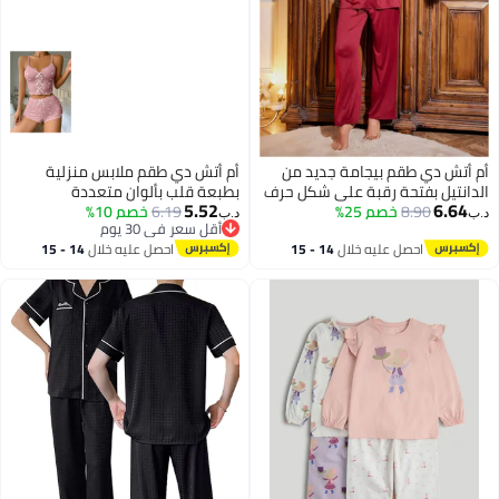
أم أتش دي طقم بيجامة جديد من
أم أتش دي طقم ملابس منزلية
الدانتيل بفتحة رقبة على شكل حرف
بطبعة قلب بألوان متعددة
5.52
6.64
V، خفيف وفاخرة ودافئة من الدانتيل
8.90
خصم 25%
6.19
خصم 10%
د.ب‏
د.ب‏
أقل سعر في 30 يوم
4
3
أقل سعر في 30 يوم
احصل عليه خلال
14 - 15
احصل عليه خلال
14 - 15
اغسطس
اغسطس