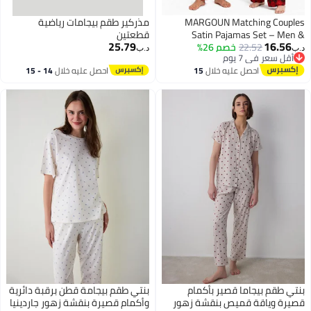
MARGOUN Matching Couples
مذركير طقم بيجامات رياضية
Satin Pajamas Set – Men &
قطعتين
25.79
16.56
22.52
خصم 26%
Women Luxury Long Sleeve
د.ب‏
د.ب‏
أقل سعر في 7 يوم
Button-Down Sleepwear, Soft
أقل سعر في 7 يوم
احصل عليه خلال
15
احصل عليه خلال
14 - 15
Argyle Diamond Check
اغسطس
اغسطس
Loungewear 2-Piece Suit MG11
بنتي طقم بيجاما قصير بأكمام
بنتي طقم بيجامة قطن برقبة دائرية
قصيرة وياقة قميص بنقشة زهور
وأكمام قصيرة بنقشة زهور جاردينيا