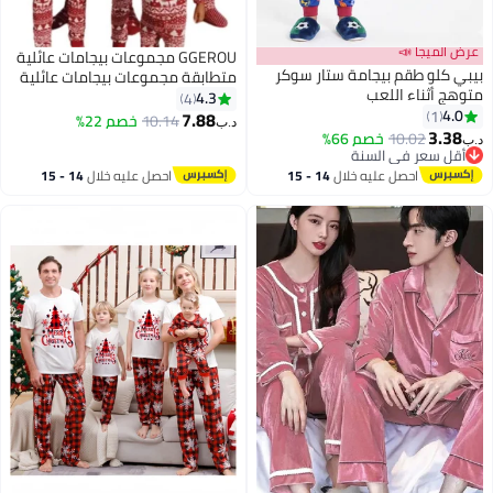
عرض الميجا 📣
GGEROU مجموعات بيجامات عائلية
بيبي كلو طقم بيجامة ستار سوكر
متطابقة مجموعات بيجامات عائلية
متوهج أثناء اللعب
متطابقة للكبار والأطفال والأزواج
4.3
4
4.0
1
والأطفال ملابس نوم بأكمام طويلة
7.88
10.14
خصم 22%
د.ب‏
5
3.38
لمهرجانات العطلات مجموعات صالة
10.02
خصم 66%
د.ب‏
أقل سعر في السنة
العطلات
أقل سعر في السنة
احصل عليه خلال
14 - 15
احصل عليه خلال
14 - 15
اغسطس
اغسطس