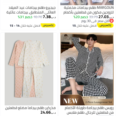
MARGOUN طقم بيجامات مخملية
جيجيرو طقم بيجامات عيد الميلاد
للزوجين مكون من قطعتين بأكمام
العائلي المتطابق، بيجامات عائلية
7.38
27.03
33.79
خصم 20%
طويلة وبدلة ترفيهية منزلية
10.70
خصم 31%
للعطلات، بأكمام قصيرة، مطبوع
د.ب‏
د.ب‏
أقل سعر في 30 يوم
وملابس نوم ناعمة وملابس نوم
عليها شجرة عيد الميلاد، ملابس نوم
4
أقل سعر في 30 يوم
احصل عليه خلال
15
احصل عليه خلال
14 - 15
وردية
ناعمة ومريحة للمنزل
اغسطس
اغسطس
رويس طقم بيجامة طويلة الأكمام
مذركير طقم بيجاما مضلع قطعتين
24.66
من قطعتين للرجال، طقم ملابس
د.ب‏