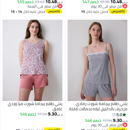
10.48
10.48
فريا بيج
19.90
خصم 47%
هايلي
23.43
خصم 55%
د.ب‏
د.ب‏
أقل سعر في 30 يوم
أقل سعر في السنة
أقل سعر في 30 يوم
أقل سعر في السنة
احصل عليه خلال
15
احصل عليه خلال
14 - 15
اغسطس
اغسطس
بنتي طقم بيجامة شورت رمادي
بنتي طقم بيجاما شورت ميا وردي
مزخرف بالدانتيل ليلاه بحمالات قابلة
غامق
9.30
للتعديل
17.54
خصم 46%
5.0
1
د.ب‏
9.30
17.54
خصم 46%
د.ب‏
أقل سعر في 30 يوم
أقل سعر في 30 يوم