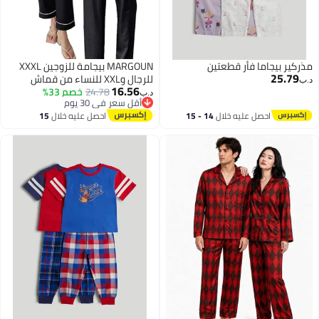
مذركير بيجاما فأر قطعتين
MARGOUN بيجامة للزوجين XXXL
25.79
للرجال وXXL للنساء من قماش
د.ب‏
16.56
24.78
خصم 33%
هوندستوث من حرير الثلج ملابس
د.ب‏
أقل سعر في 30 يوم
منزلية للاحباء بدلة نوم ملابس نوم
2
أقل سعر في 30 يوم
احصل عليه خلال
14 - 15
احصل عليه خلال
15
بأكمام قصيرة باللون الأسود
اغسطس
اغسطس