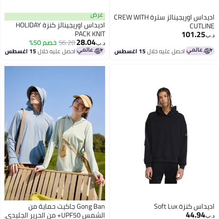
عرض
اديداس اوريجينالز سترة CREW WITH
اديداس اوريجينالز كنزة HOLIDAY
CUTLINE
101.25
PACK KNIT
د.ب‏
28.04
56.20
خصم 50%
د.ب‏
احصل عليه خلال
15 اغسطس
احصل عليه خلال
15 اغسطس
اديداس كنزة Soft Lux
Gong Ban جاكيت حماية من
44.94
الشمس UPF50+ من الحرير الجليدي،
د.ب‏