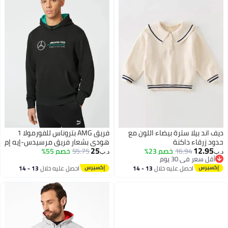
ديف اند بيلا سترة بيضاء اللون مع
فريق AMG بتروناس للفورمولا 1
حدود زرقاء داكنة
هودي بشعار فريق مرسيدس-إيه إم
25
12.95
16.94
خصم 23%
55.75
خصم 55%
جي بتروناس للفورمولا 1
د.ب‏
د.ب‏
أقل سعر في 30 يوم
أقل سعر في 30 يوم
احصل عليه خلال
13 - 14
احصل عليه خلال
13 - 14
اغسطس
اغسطس