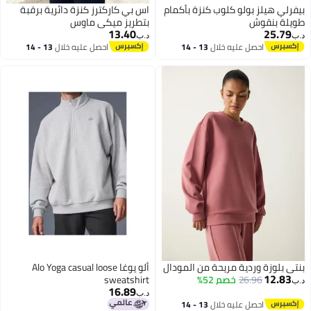
بيفرلي هيلز بولو كلوب كنزة بأكمام
اس بي كاركترز كنزة دائرية برقبة
طويلة بنقوش
بتطريز ميكي ماوس
13.40
25.79
د.ب‏
د.ب‏
احصل عليه خلال
13 - 14
احصل عليه خلال
13 - 14
اغسطس
اغسطس
بنتي بلوزة وردية مريحة من المودال
ألو يوغا Alo Yoga casual loose
12.83
26.96
خصم 52%
sweatshirt
د.ب‏
16.89
د.ب‏
احصل عليه خلال
13 - 14
2