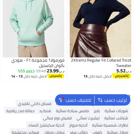
2Xtremz Regular Fit Collared Tricot
فورمولا1 مجموعة F1 - هودي
Sweater
بألوان الباستيل
23.99
5.52
53.49
خصم 55%
د.ب‏
د.ب‏
احصل عليه خلال
15
احصل عليه خلال
13 - 14
اغسطس
اغسطس
البحث الشائع
ترتيب حسب
تصنيف حسب
شنط ألدو
شنط جيس نسائية
شنط نسائية
فستان داخلي تقليدي
شورتات نسائية
بلايز
ملابس سباحة نسائية
شنط يد
حمالة صدر رياضية
شباشب نسائية
تيشيرت نسائي
قميص نوم نسائي
نظارات شمسية نسائية
أحذية ميولز
أحذية سكيتشرز للنساء
صنادل نسائية
كعوب
حقائب سفر
عبايات رمضان
فساتين محتشمة