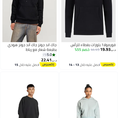
فورمولا1 بلوزات بغطاء للرأس
جاك اند جونز جاك آند جونز هودي
19.93
44.49
خصم 55%
بطبعة شعار مع رباط
د.ب‏
5.0
1
22.41
د.ب‏
احصل عليه خلال
13 - 14
احصل عليه خلال
15
اغسطس
اغسطس