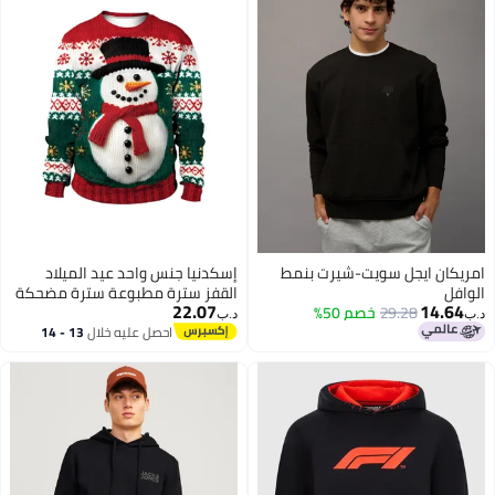
امريكان ايجل سويت-شيرت بنمط
إسكدنيا جنس واحد عيد الميلاد
الوافل
القفز سترة مطبوعة سترة مضحكة
22.07
14.64
29.28
خصم 50%
الطباعة الرقمية سترة
د.ب‏
د.ب‏
احصل عليه خلال
13 - 14
اغسطس