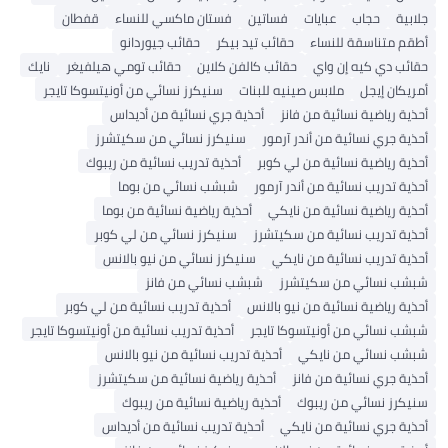
جلابية
حجاب
عبايات
فساتين
فستان ماكسي للنساء
قفطان
أطقم متناسقة للنساء
حقائب تيد بيكر
حقائب جيوردانو
حقائب دي كيه إن واي
حقائب كالفن كلاين
حقائب تومي هيلفيغر
نايك
أمريكان إيجل
ملابس صينيه للبنات
سنيكرز نسائي من أونيتسوكا تايجر
أحذية رياضية نسائية من فانز
أحذية جري نسائية من أديداس
أحذية جري نسائية من أندر آرمور
سنيكرز نسائي من سكيتشرز
أحذية رياضية نسائية من لي كوبر
أحذية تدريب نسائية من ريبوك
أحذية تدريب نسائية من أندر آرمور
شبشب نسائي من بوما
أحذية رياضية نسائية من نايكي
أحذية رياضية نسائية من بوما
أحذية تدريب نسائية من سكيتشرز
سنيكرز نسائي من لي كوبر
أحذية تدريب نسائية من نايكي
سنيكرز نسائي من نيو بالانس
شبشب نسائي من سكيتشرز
شبشب نسائي من فانز
أحذية رياضية نسائية من نيو بالانس
أحذية تدريب نسائية من لي كوبر
شبشب نسائي من أونيتسوكا تايجر
أحذية تدريب نسائية من أونيتسوكا تايجر
شبشب نسائي من نايكي
أحذية تدريب نسائية من نيو بالانس
أحذية جري نسائية من فانز
أحذية رياضية نسائية من سكيتشرز
سنيكرز نسائي من ريبوك
أحذية رياضية نسائية من ريبوك
أحذية جري نسائية من نايكي
أحذية تدريب نسائية من أديداس