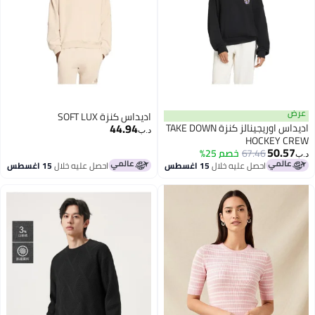
عرض
اديداس كنزة SOFT LUX
44.94
اديداس اوريجينالز كنزة TAKE DOWN
د.ب‏
HOCKEY CREW
50.57
67.46
خصم 25%
د.ب‏
احصل عليه خلال
15 اغسطس
احصل عليه خلال
15 اغسطس