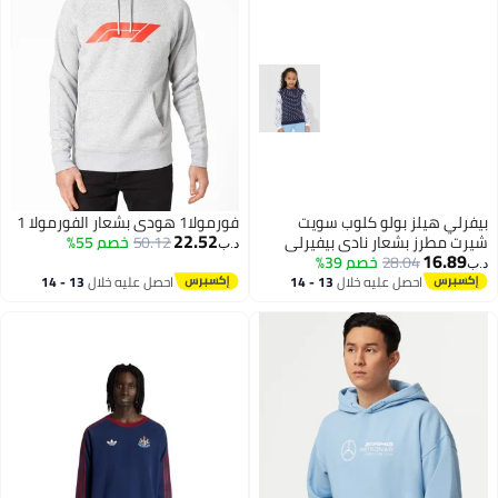
بيفرلي هيلز بولو كلوب سويت
فورمولا1 هودي بشعار الفورمولا 1
22.52
شيرت مطرز بشعار نادي بيفيرلي
50.12
خصم 55%
د.ب‏
16.89
28.04
هيلز بولو بنقاط البولكا
خصم 39%
د.ب‏
احصل عليه خلال
13 - 14
احصل عليه خلال
13 - 14
اغسطس
اغسطس