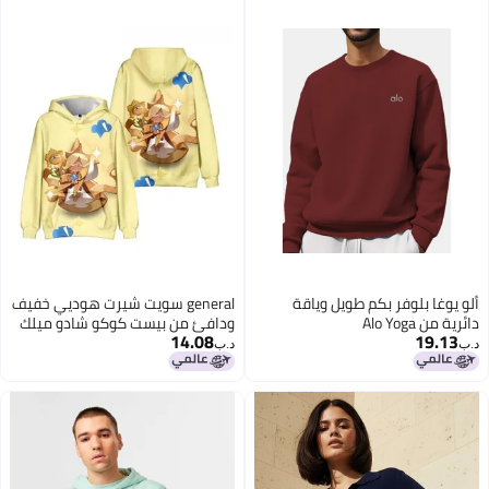
ألو يوغا بلوفر بكم طويل وياقة
general سويت شيرت هوديي خفيف
دائرية من Alo Yoga
ودافئ من بيست كوكو شادو ميلك
14.08
19.13
كوكو، ملابس خريف وشتاء
د.ب‏
د.ب‏