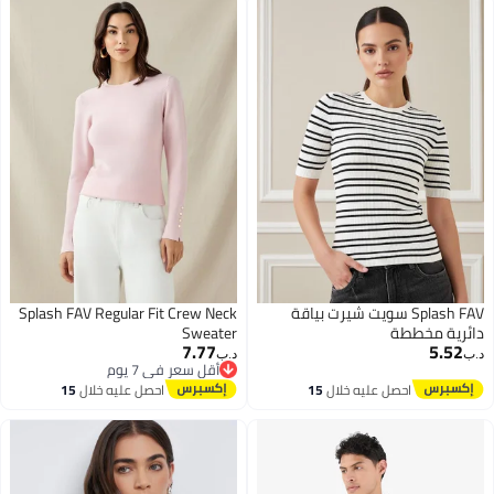
Splash FAV سويت شيرت بياقة
Splash FAV Regular Fit Crew Neck
دائرية مخططة
Sweater
7.77
5.52
د.ب‏
د.ب‏
أقل سعر في 7 يوم
أقل سعر في 7 يوم
احصل عليه خلال
15
احصل عليه خلال
15
اغسطس
اغسطس