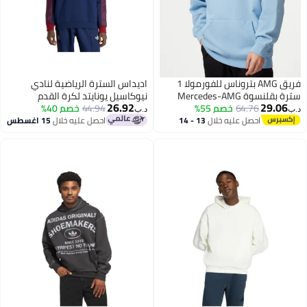
فريق AMG بتروناس للفورمولا 1
اديداس السترة الرياضية لنادي
سترة بقلنسوة Mercedes-AMG
نيوكاسيل يونايتد لكرة القدم
26.92
29.06
64.76
بتصميم كلاسيكي
خصم 55%
44.94
خصم 40%
Newcastle United FC OG Crew
د.ب‏
د.ب‏
احصل عليه خلال
13 - 14
احصل عليه خلال
15 اغسطس
اغسطس