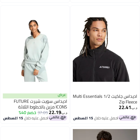
اغسطس
عرض
اديداس جاكيت Multi Essentials 1/2
اديداس سويت شيرت FUTURE
Zip Fleece
22.41
ICONS مزين بالخطوط الثلاثة
د.ب‏
22.19
37.05
خصم 40%
د.ب‏
احصل عليه خلال
15 اغسطس
احصل عليه خلال
15 اغسطس