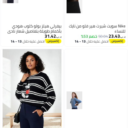
Nike سويت شيرت هير فلو من نايك
بيفرلي هيلز بولو كلوب هودي
للنساء
بأكمام طويلة بتفاصيل شعار نادي
31.42
23.43
50.04
خصم 53%
بيفيرلي هيلز بولو
د.ب‏
د.ب‏
احصل عليه خلال
13 - 14
احصل عليه خلال
13 - 14
اغسطس
اغسطس