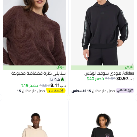
عرض
عرض
Adidas هودي سوفت لوكس
ستايلي كنزة فضفاضة محبوكة
30.97
51.69
خصم 40%
4.5
2
د.ب‏
8.11
10.02
خصم 19%
د.ب‏
2
احصل عليه خلال
15 اغسطس
احصل عليه خلال
15
اغسطس