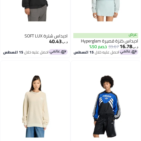
عرض
اديداس سُترة SOFT LUX
40.43
اديداس كنزة قصيرة Hyperglam
د.ب‏
16.78
33.67
خصم 50%
د.ب‏
احصل عليه خلال
15 اغسطس
احصل عليه خلال
15 اغسطس