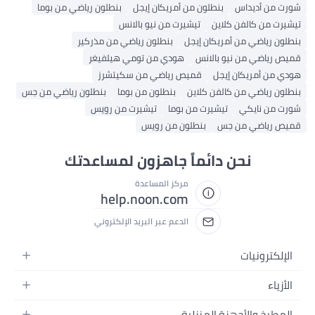
شورت من أديداس
بنطلون من أمريكان إيجل
بنطلون رياضي من بوما
تيشيرت من كالفن كلاين
تيشيرت من نيو بالانس
بنطلون رياضي من أمريكان إيجل
بنطلون رياضي من مذركير
قميص رياضي من نيو بالانس
هودي من تومي هيلفيغر
هودي من أمريكان إيجل
قميص رياضي من سكيتشرز
بنطلون رياضي من كالفن كلاين
بنطلون من بوما
بنطلون رياضي من جس
شورت من نايكي
تيشيرت من بوما
تيشيرت من رويس
قميص رياضي من جس
بنطلون من رويس
نحن دائماً جاهزون لمساعدتك
مركز المساعدة
help.noon.com
الدعم عبر البريد الإلكتروني
الإلكترونيات
الجوالات
الأزياء
التابلت
أزياء نسائية
المطبخ والأجهزة المنزلية