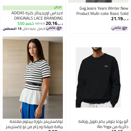
عرض
Gxg.Jeans Years Winter New
اديداس اوريجينالز كنزة ADIDAS
Product Multi-color Basic Solid
21.19
ORIGINALS LACE BRANDING
Color Lapel Sweater Knitwear
د.ب‏
20.16
CREW
40.43
خصم 50%
د.ب‏
احصل عليه خلال
15 اغسطس
ألو يوغا بلوفر بكم طويل وياقة
تواكستريمز بلوزة بيبلوم مقلمة
دائرية من Alo Yoga
بياقة ضيقة وحزام من تو إكستريمز