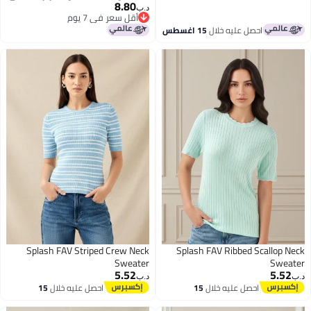
8.80
واقي للأشعة فوق البنفسجية
د.ب‏
أقل سعر في 7 يوم
خفيف الوزن للرجال والنساء
أقل سعر في 7 يوم
احصل عليه خلال
15 اغسطس
Splash FAV Striped Crew Neck
Splash FAV Ribbed Scallop Neck
Sweater
Sweater
5.52
5.52
د.ب‏
د.ب‏
احصل عليه خلال
15
احصل عليه خلال
15
اغسطس
اغسطس