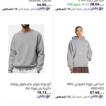
اديداس كنزة Z.N.E.
GRAPHIC CREW
28.04
44.94
56.20
خصم 50%
د.ب‏
د.ب‏
احصل عليه خلال
15 اغسطس
احصل عليه خلال
15 اغسطس
اديداس بلوزة الهودي AMG
ألو يوغا بلوفر بكم طويل وياقة
WASHED
دائرية من Alo Yoga
19.13
67.46
د.ب‏
د.ب‏
احصل عليه خلال
15 اغسطس