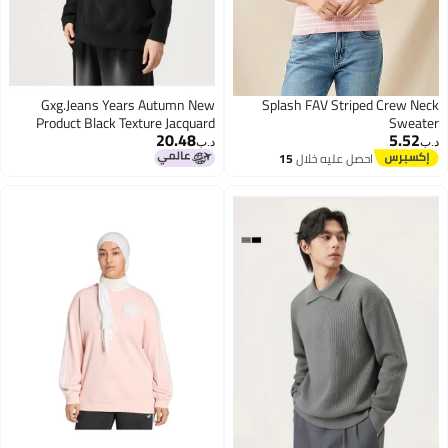
Gxg.Jeans Years Autumn New
Splash FAV Striped Crew Neck
Product Black Texture Jacquard
Sweater
20.48
5.52
Cashmere Blend Loose Round
د.ب‏
د.ب‏
Neck Sweater
احصل عليه خلال
15
اغسطس