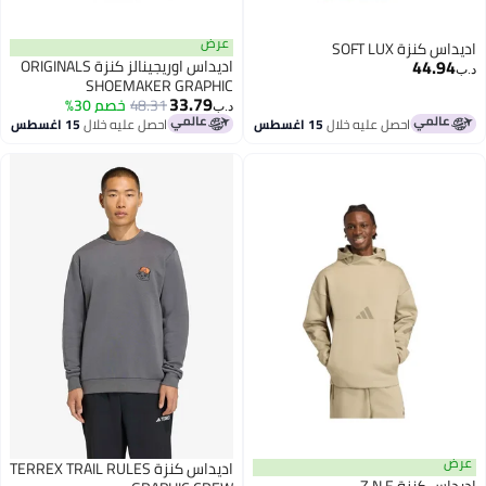
عرض
اديداس كنزة SOFT LUX
44.94
اديداس اوريجينالز كنزة ORIGINALS
د.ب‏
SHOEMAKER GRAPHIC
33.79
48.31
خصم 30%
د.ب‏
احصل عليه خلال
15 اغسطس
احصل عليه خلال
15 اغسطس
عرض
اديداس كنزة TERREX TRAIL RULES