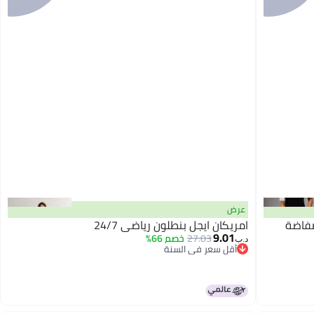
عرض
ضفاضة
امريكان ايجل بنطلون رياضي 24/7
9.01
27.03
خصم 66%
د.ب‏
أقل سعر في السنة
أقل سعر في السنة