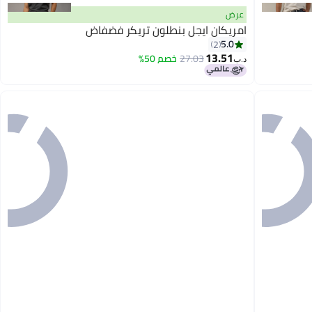
عرض
امريكان ايجل بنطلون تريكر فضفاض
5.0
2
13.51
27.03
خصم 50%
د.ب‏