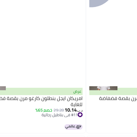
عرض
 مرن بقصة فضفاضة
امريكان ايجل بنطلون كارغو مرن بقصة ف
للغاية
10.14
29.28
خصم 65%
د.ب‏
#11 في بناطيل رجالية
بتخلّص بسرعة
#11 في بناطيل رجالية