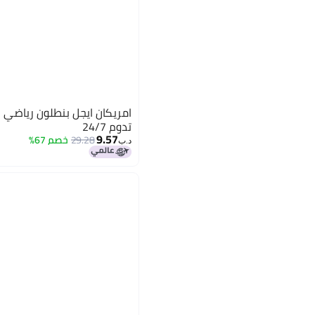
امريكان ايجل بنطلون رياضي ب
تدوم 24/7
9.57
29.28
خصم 67%
د.ب‏