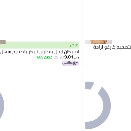
عرض
تصميم كارغو لراحة
امريكان ايجل بنطلون تريكر بتصميم سهل ال
9.01
29.28
خصم 69%
د.ب‏