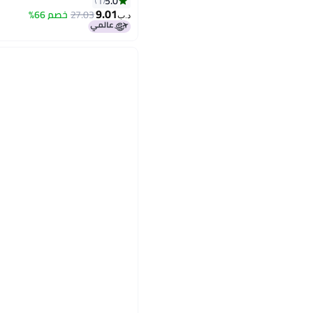
5.0
1
9.01
27.03
خصم 66%
د.ب‏