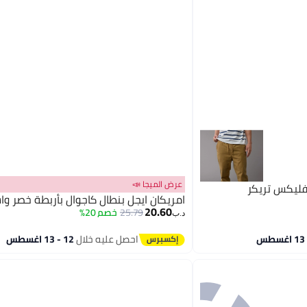
عرض الميجا 📣
فليكس تريكر
امريكان ايجل بنطال كاجوال بأربطة خصر وا
20.60
25.79
خصم 20%
د.ب‏
احصل عليه خلال
12 - 13 اغسطس