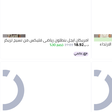
امريكان ايجل بنطلون رياضي فليكس من نسيج تريكر
ارتداء
18.92
27.03
خصم 30%
د.ب‏