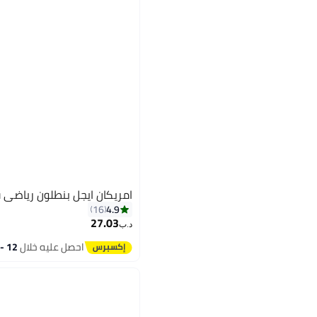
امريكان ايجل بنطلون رياضي 
4.9
16
27.03
د.ب‏
احصل عليه خلال
12 - 13 اغسطس