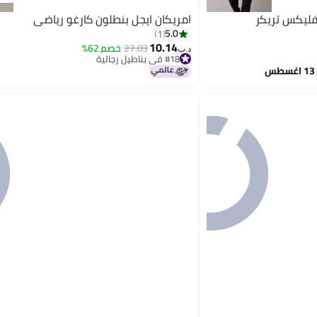
فليكس تريكر
امريكان ايجل بنطلون كارغو رياضي
5.0
1
10.14
27.03
خصم 62%
د.ب‏
#18 في بناطيل رجالية
تم بيع +10 مؤخرًا
#18 في بناطيل رجالية