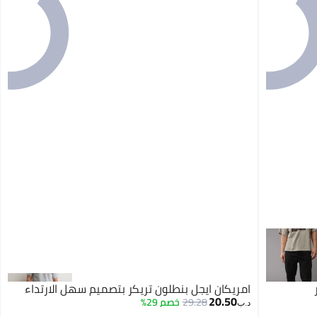
امريكان ايجل بنطلون تريكر بتصميم سهل الارتداء
20.50
29.28
خصم 29%
د.ب‏