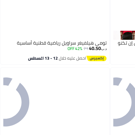
إن تكنو
تومي هيلفيغر سراويل رياضية قطنية أساسية
40.50
42% OFF
71
د.ب‏
احصل عليه خلال
12 - 13 اغسطس