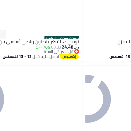
3 Left
·
00
m
:
00
s
للمنزل
تومي هيلفيغر بنطلون رياضي أساسي من 
24.48
70% OFF
83.83
د.ب‏
أقل سعر في السنة
أقل سعر في السنة
احصل عليه خلال
12 - 13 اغسطس