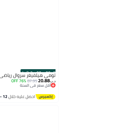
2 Left
·
00
m
:
00
s
تومي هيلفيغر سروال رياضي
20.88
76% OFF
87.95
د.ب‏
أقل سعر في السنة
أقل سعر في السنة
احصل عليه خلال
12 - 13 اغسطس