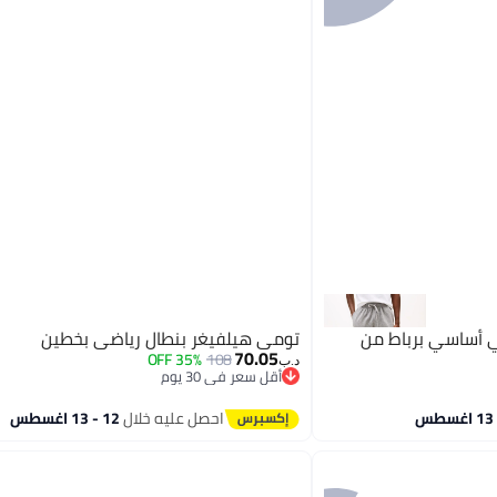
 أساسي برباط من
تومي هيلفيغر بنطال رياضي بخطين
70.05
35% OFF
108
د.ب‏
أقل سعر في 30 يوم
أقل سعر في 30 يوم
احصل عليه خلال
12 - 13 اغسطس