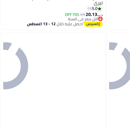
تيري
5.0
1
20.13
70% OFF
69
د.ب‏
أقل سعر في السنة
أقل سعر في السنة
احصل عليه خلال
12 - 13 اغسطس