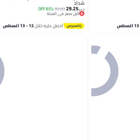
شداد
29.25
65% OFF
83.83
د.ب‏
أقل سعر في السنة
أقل سعر في السنة
احصل عليه خلال
12 - 13 اغسطس