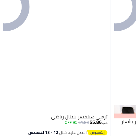
تومي هيلفيغر بنطال رياضي
 بشعار
55.86
9% OFF
61.83
د.ب‏
احصل عليه خلال
12 - 13 اغسطس