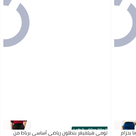
8 Left
·
00
m
:
00
s
 بحزام
تومي هيلفيغر بنطلون رياضي أساسي برباط من