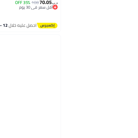
70.05
35% OFF
108
د.ب‏
أقل سعر في 30 يوم
أقل سعر في 30 يوم
احصل عليه خلال
12 - 13 اغسطس