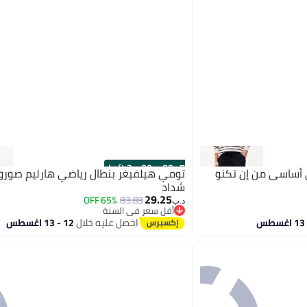
3 Left
·
00
m
:
00
s
 أساسي من إن تكنو
تومي هيلفيغر بنطال رياضي هارليم صورونا
شداد
29.25
65% OFF
83.83
د.ب‏
أقل سعر في السنة
أقل سعر في السنة
احصل عليه خلال
12 - 13 اغسطس