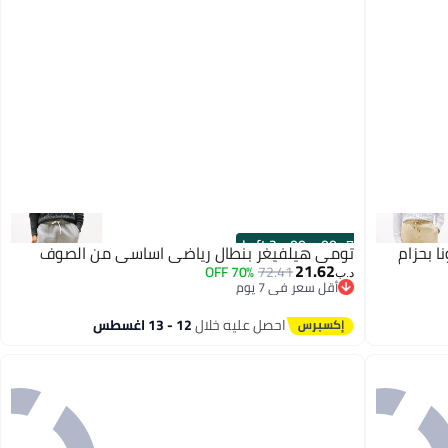
2 Left
·
00
m
:
00
s
 بحزام
تومي هيلفيغر بنطال رياضي اساسي من الصوف
21.62
70% OFF
72.41
د.ب‏
أقل سعر في 7 يوم
أقل سعر في 7 يوم
احصل عليه خلال
12 - 13 اغسطس