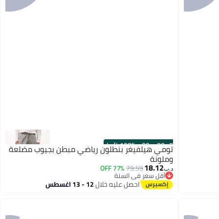
100% Left
·
00
m
:
00
s
تومي هيلفيغر بنطلون رياضي مبطن بجيوب مضلعة
وملونة
18.12
77% OFF
79.59
د.ب‏
أقل سعر في السنة
أقل سعر في السنة
احصل عليه خلال
12 - 13 اغسطس