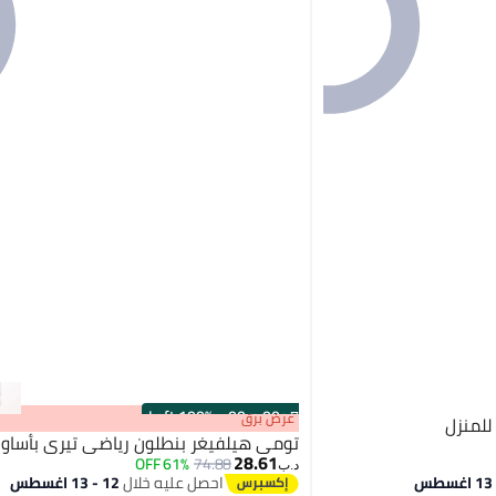
100% Left
·
00
m
:
00
s
عرض برق
للمنزل
تومي هيلفيغر بنطلون رياضي تيري بأساور
28.61
61% OFF
74.88
د.ب‏
احصل عليه خلال
12 - 13 اغسطس