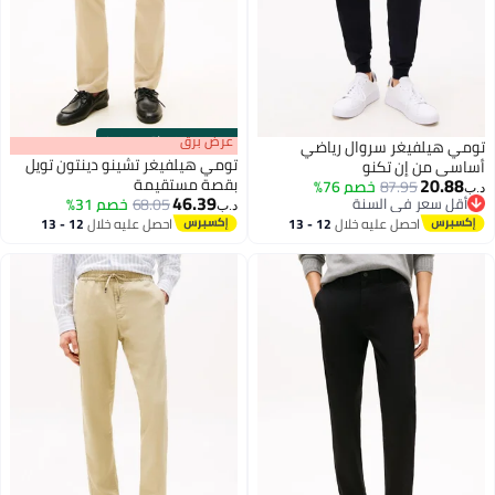
s
00
:
m
عرض برق
00
·
باقي 100%
تومي هيلفيغر سروال رياضي
تومي هيلفيغر تشينو دينتون تويل
أساسي من إن تكنو
20.88
بقصة مستقيمة
87.95
خصم 76%
د.ب‏
46.39
أقل سعر في السنة
68.05
خصم 31%
د.ب‏
أقل سعر في السنة
احصل عليه خلال
12 - 13
احصل عليه خلال
12 - 13
اغسطس
اغسطس