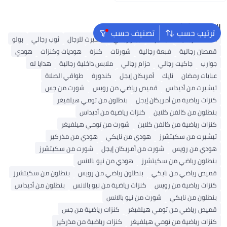
اغسطس
البحث الشائع
ترتيب حسب
تصنيف حسب
محفظة رجالية
تيشيرت
جينز رجالي
تيشيرت للرجال
ثوب رجالي
بولو
قمصان رجالية
قبعة رجالية
شورتات
كنزة
هوديات وكنزات
هودي
جوارب
جاكيت رجالي
حزام رجالي
ملابس داخلية رجالية
هدايا له
عبايات رمضان
نايك
أمريكان إيجل
كندورة
طواقي الصلاة
تيشيرت من أديداس
قميص رياضي من رويس
شورت من جس
كنزات رياضية من أمريكان إيجل
بنطلون من تومي هيلفيغر
بنطلون من كالفن كلاين
كنزات رياضية من أديداس
كنزات رياضية من كالفن كلاين
شورت من تومي هيلفيغر
تيشيرت من سكيتشرز
هودي من نايكي
هودي من مذركير
هودي من رويس
شورت من أمريكان إيجل
شورت من سكيتشرز
بنطلون رياضي من سكيتشرز
هودي من نيو بالانس
قميص رياضي من نايكي
بنطلون رياضي من رويس
بنطلون من سكيتشرز
كنزات رياضية من رويس
كنزات رياضية من نيو بالانس
بنطلون من أديداس
بنطلون من نايكي
شورت من نيو بالانس
قميص رياضي من تومي هيلفيغر
كنزات رياضية من جس
كنزات رياضية من تومي هيلفيغر
كنزات رياضية من مذركير