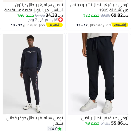
تومي هيلفيغر بنطال تشينو دينتون
تومي هيلفيغر بنطال دينتون
من تشكيلة 1985
أساسي من التويل بقصة مستقيمة
34.33
69.82
89.98
خصم 22%
64.05
خصم 46%
د.ب‏
د.ب‏
أقل سعر في 7 يوم
أقل سعر في 7 يوم
احصل عليه خلال
12 - 13
احصل عليه خلال
12 - 13
اغسطس
اغسطس
تومي هيلفيغر بنطال رياضي
تومي هيلفيغر بنطال جوغر قطني
55.86
61.83
خصم 9%
بشعار
د.ب‏
4.0
1