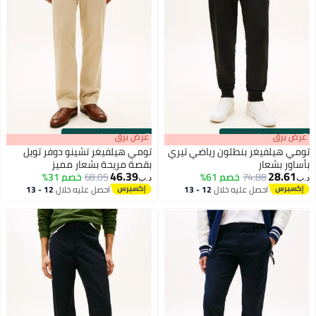
s
00
:
m
عرض برق
00
·
باقي 100%
s
00
:
m
عرض برق
00
·
باقي 100%
تومي هيلفيغر بنطلون رياضي تيري
تومي هيلفيغر تشينو دوفر تويل
بأساور بشعار
بقصة مريحة بشعار مميز
46.39
28.61
74.88
خصم 61%
68.05
خصم 31%
د.ب‏
د.ب‏
احصل عليه خلال
12 - 13
احصل عليه خلال
12 - 13
اغسطس
اغسطس