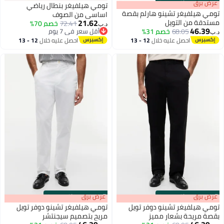
s
00
:
m
عرض برق
00
·
باقي 100%
تومي هيلفيغر بنطال رياضي
تومي هيلفيغر تشينو هارلم بقصة
اساسي من الصوف
21.62
مستدقة من التويل
72.41
خصم 70%
د.ب‏
46.39
68.05
خصم 31%
أقل سعر في 7 يوم
د.ب‏
أقل سعر في 7 يوم
احصل عليه خلال
12 - 13
احصل عليه خلال
12 - 13
اغسطس
اغسطس
s
00
:
m
عرض برق
00
·
باقي 100%
s
00
:
m
عرض برق
00
·
باقي 100%
تومي هيلفيغر تشينو دوفر تويل
تومي هيلفيغر تشينو دوفر تويل
بقصة مريحة بشعار مميز
مريح بتصميم سيجنتشر