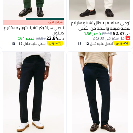
s
00
:
m
عرض برق
00
·
باقي 100%
تومي هيلفيغر بنطال تشينو هارليم
تومي هيلفيغر تشينو تويل مستقيم
بقصة ضيقة واسعة من الأعلى
52.37
دينتون
82.10
خصم 36%
د.ب‏
22.84
أقل سعر في 30 يوم
59.93
خصم 61%
د.ب‏
أقل سعر في 30 يوم
احصل عليه خلال
12 - 13
احصل عليه خلال
12 - 13
اغسطس
اغسطس