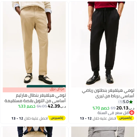
s
00
:
m
عرض برق
00
·
باقي 100%
تومي هيلفيغر بنطلون رياضي
تومي هيلفيغر بنطال هارليم
أساسي برباط من تيري
أساسي من التويل بقصة مستقيمة
5.0
1
42.39
64.05
خصم 33%
20.13
69
خصم 70%
د.ب‏
د.ب‏
أقل سعر في السنة
أقل سعر في السنة
احصل عليه خلال
12 - 13
احصل عليه خلال
12 - 13
اغسطس
اغسطس