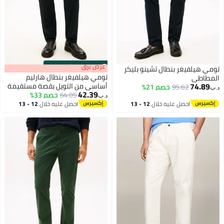
s
00
:
m
عرض برق
00
·
باقي 100%
تومي هيلفيغر بنطال تشينو بليكر
تومي هيلفيغر بنطال هارليم
المطاطي
74.89
أساسي من التويل بقصة مستقيمة
95.62
خصم 21%
د.ب‏
42.39
64.05
خصم 33%
د.ب‏
احصل عليه خلال
12 - 13
احصل عليه خلال
12 - 13
اغسطس
اغسطس