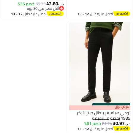
42.80
66.33
خصم 35%
د.ب‏
أقل سعر في 30 يوم
أقل سعر في 30 يوم
احصل عليه خلال
12 - 13
احصل عليه خلال
12 - 13
اغسطس
اغسطس
s
00
:
m
عرض برق
00
·
باقي 100%
تومي هيلفيغر بنطال جينز بليكر
1985 بقصة مستقيمة
30.97
81.24
خصم 61%
د.ب‏
احصل عليه خلال
12 - 13