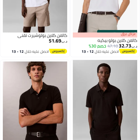
0
:
m
 برق
00
·
باقي 100%
كالفن كلاين بولوشيرت تقني
51.69
ن كلاين بولو بيكيه
د.ب‏
32.7
47.10
خصم 30%
احصل عليه خلال
12 - 13
احصل عليه خلال
12 - 13
اغسطس
اغسطس