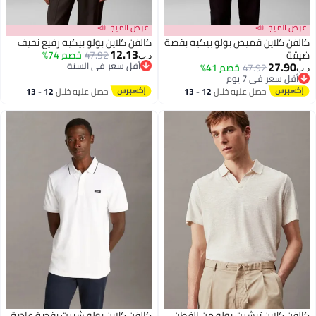
 الميجا 📣
عرض الميجا 📣
ن كلاين قميص بولو بيكيه بقصة
كالفن كلاين بولو بيكيه رفيع نحيف
12.13
ة
47.92
خصم 74%
د.ب‏
27.9
أقل سعر في السنة
47.92
خصم 41%
أقل سعر في السنة
قل سعر في 7 يوم
قل سعر في 7 يوم
احصل عليه خلال
12 - 13
احصل عليه خلال
12 - 13
اغسطس
اغسطس
ن كلاين تيشرت بولو من القطن
كالفن كلاين بولو شيرت بقصة عادية