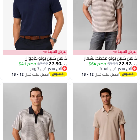
 الميجا 📣
عرض الميجا 📣
ن كلاين بولو مخطط بشعار
كالفن كلاين بولو كاجوال
27.90
22.3
63.70
خصم 64%
47.92
خصم 41%
د.ب‏
قل سعر في السنة
أقل سعر في 7 يوم
قل سعر في السنة
أقل سعر في 7 يوم
احصل عليه خلال
12 - 13
احصل عليه خلال
12 - 13
اغسطس
اغسطس