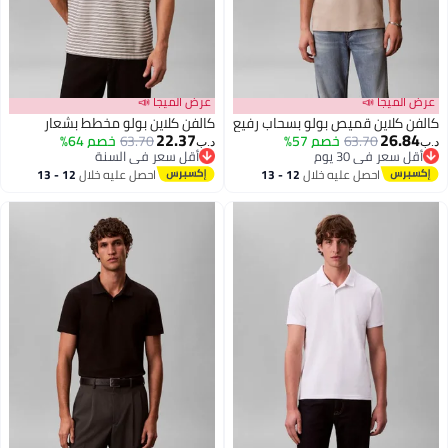
 الميجا 📣
عرض الميجا 📣
ن كلاين قميص بولو بسحاب رفيع
كالفن كلاين بولو مخطط بشعار
22.37
26.8
63.70
خصم 57%
63.70
خصم 64%
د.ب‏
قل سعر في 30 يوم
أقل سعر في السنة
قل سعر في 30 يوم
أقل سعر في السنة
احصل عليه خلال
12 - 13
احصل عليه خلال
12 - 13
اغسطس
اغسطس