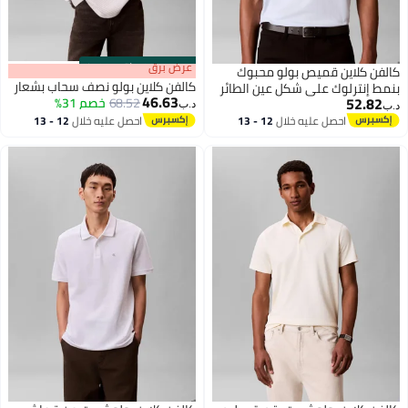
s
00
:
m
عرض برق
00
·
باقي 100%
ن كلاين قميص بولو محبوك
كالفن كلاين بولو نصف سحاب بشعار
 إنترلوك على شكل عين الطائر
46.63
52.8
68.52
خصم 31%
د.ب‏
احصل عليه خلال
12 - 13
احصل عليه خلال
12 - 13
اغسطس
اغسطس