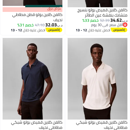
s
00
:
m
عرض برق
00
·
باقي 100%
ن كلاين قميص بولو بنسيج
كالفن كلاين بولو قطن مطاطي
بك بنقشة عين الطائر
34.6
نحيف
52.39
خصم 33%
32.03
قل سعر في 30 يوم
47.10
خصم 31%
د.ب‏
قل سعر في 30 يوم
احصل عليه خلال
12 - 13
احصل عليه خلال
12 - 13
اغسطس
اغسطس
فن كلاين قميص بولو شبكي
كالفن كلاين قميص بولو شبكي
طي نحيف
مطاطي نحيف