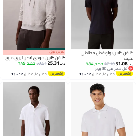
s
00
:
m
عرض برق
00
·
باقي 100%
ن كلاين بولو قطن مطاطي
كالفن كلاين هودي قطن تيري مريح
ف
25.31
31.0
50.51
خصم 49%
47.10
خصم 34%
د.ب‏
قل سعر في 30 يوم
قل سعر في 30 يوم
احصل عليه خلال
12 - 13
احصل عليه خلال
12 - 13
اغسطس
اغسطس