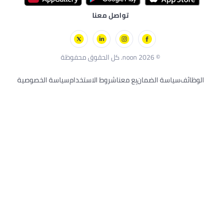
بريستيج
مستلزمات العناية الصحية
ألعاب بالتحكم عن بُعد
تواصل معنا
لوريال باريس
الألعاب الخارجية
سكيتشرز
بلاك أند ديكر
© 2026 noon. كل الحقوق محفوظة
الوظائف
سياسة الضمان
بِع معنا
شروط الاستخدام
سياسة الخصوصية