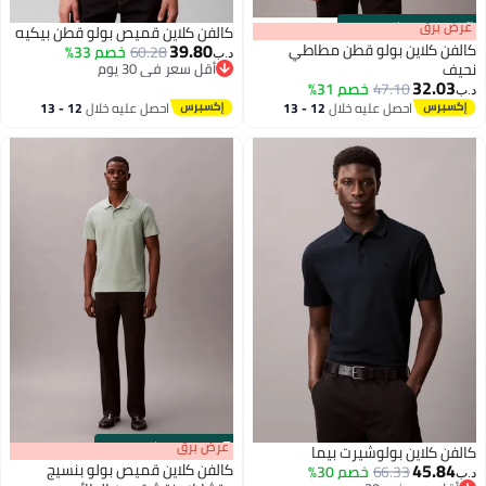
0
:
m
 برق
00
·
باقي 100%
كالفن كلاين قميص بولو قطن بيكيه
39.80
ن كلاين بولو قطن مطاطي
60.28
خصم 33%
د.ب‏
ف
أقل سعر في 30 يوم
32.0
أقل سعر في 30 يوم
47.10
خصم 31%
احصل عليه خلال
12 - 13
احصل عليه خلال
12 - 13
اغسطس
اغسطس
s
00
:
m
عرض برق
00
·
باقي 100%
ن كلاين بولوشيرت بيما
45.8
كالفن كلاين قميص بولو بنسيج
66.33
خصم 30%