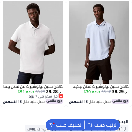
ن كلاين بولوشيرت قطن بيكيه
كالفن كلاين بولوشيرت من قطن بيما
29.28
38.2
55.18
خصم 30%
60.25
خصم 51%
د.ب‏
أقل سعر في 7 يوم
أقل سعر في 7 يوم
احصل عليه خلال
15 اغسطس
احصل عليه خلال
15 اغسطس
حث الشائع
ترتيب حسب
تصنيف حسب
شيرت للرجال
تيشيرت من أديداس
قميص رياضي من رويس