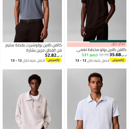
0
:
m
 برق
00
·
باقي 100%
كالفن كلاين بولوشيرت بقصة سليم
ن كلاين بولو مخطط نغمي
من القطن مزين بشارة
35.6
52.82
52.39
خصم 31%
د.ب‏
احصل عليه خلال
12 - 13
احصل عليه خلال
12 - 13
اغسطس
اغسطس