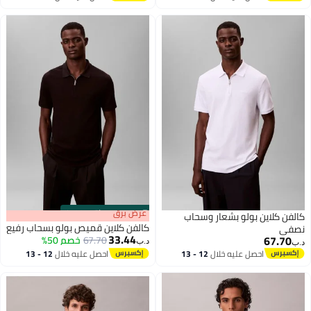
اغسطس
اغسطس
s
00
:
m
عرض برق
00
·
باقي 100%
ن كلاين بولو بشعار وسحاب
كالفن كلاين قميص بولو بسحاب رفيع
ي
33.44
67.7
67.70
خصم 50%
د.ب‏
احصل عليه خلال
12 - 13
احصل عليه خلال
12 - 13
اغسطس
اغسطس