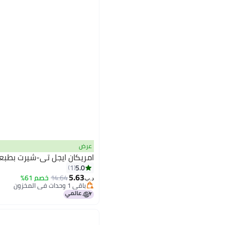
عرض
امريكان ايجل تي-شيرت بطب
5.0
1
5.63
14.64
خصم 61%
د.ب‏
باقي 1 وحدات في المخزون
باقي 1 وحدات في المخزون