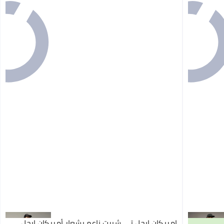
امريكان ايجل تي شيرت ناعم بشعار أمريكان إيجل