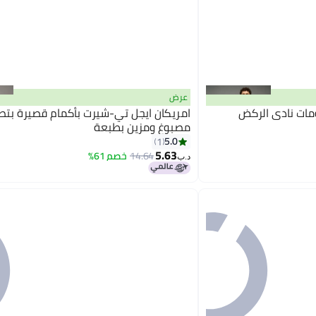
عرض
مات نادي الركض
امريكان ايجل تي-شيرت بأكمام قصيرة بت
مصبوغ ومزين بطبعة
5.0
1
5.63
14.64
خصم 61%
د.ب‏