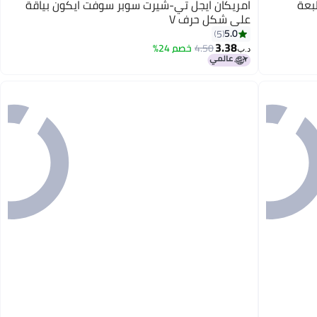
بعة
امريكان ايجل تي-شيرت سوبر سوفت ايكون بياقة
على شكل حرف V
5.0
5
3.38
4.50
خصم 24%
د.ب‏