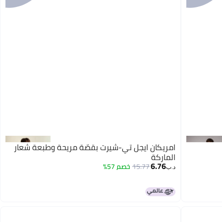
امريكان ايجل تي-شيرت بقصّة مريحة وطبعة شعار
الماركة
6.76
15.77
خصم 57%
د.ب‏