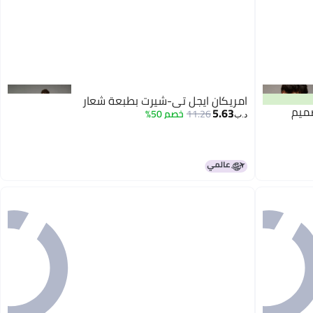
امريكان ايجل تي-شيرت بطبعة شعار
صميم
5.63
11.26
خصم 50%
د.ب‏