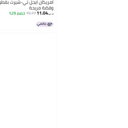
امريكان ايجل تي-شيرت بقطن
وقصّة مريحة
11.04
15.77
خصم 29%
د.ب‏