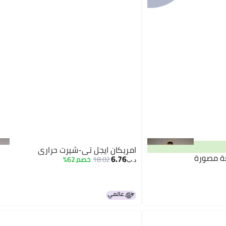
امريكان ايجل تي-شيرت حراري
عة مصورة
6.76
18.02
خصم 62%
د.ب‏