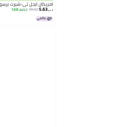
امريكان ايجل تي-شيرت برسو
5.63
18.02
خصم 68%
د.ب‏