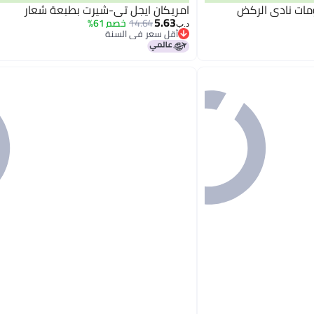
مات نادي الركض
امريكان ايجل تي-شيرت بطبعة شعار
5.63
14.64
خصم 61%
د.ب‏
أقل سعر في السنة
أقل سعر في السنة