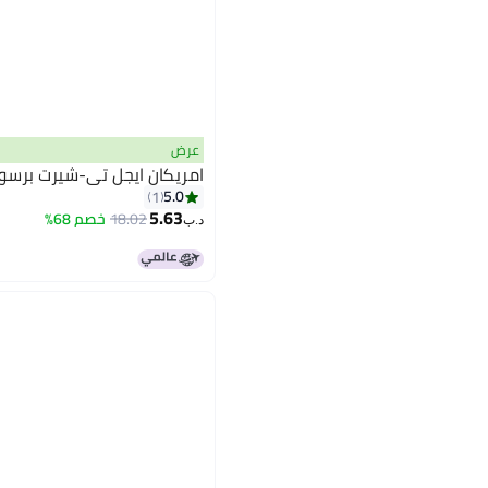
عرض
امريكان ايجل تي-شيرت برسو
5.0
1
5.63
18.02
خصم 68%
د.ب‏