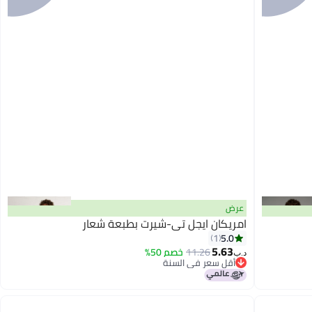
عرض
امريكان ايجل تي-شيرت بطبعة شعار
5.0
1
5.63
11.26
خصم 50%
د.ب‏
أقل سعر في السنة
أقل سعر في السنة