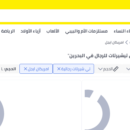
اء النساء
مستلزمات الأم والبيبي
الألعاب
أزياء الأولاد
الرياضة
امريكان ايجل
 تيشيرتات للرجال في البحرين
"
الحجم
تي شيرتات رجالية
امريكان ايجل
الحجم
:
L