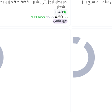
 سلوب ونسيج بارز
امريكان ايجل تي-شيرت فضفاضة مزين بط
الشعار
4.3
8
4.50
15.77
خصم 71%
د.ب‏