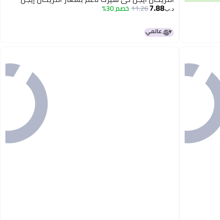
7.88
11.26
خصم 30%
د.ب‏