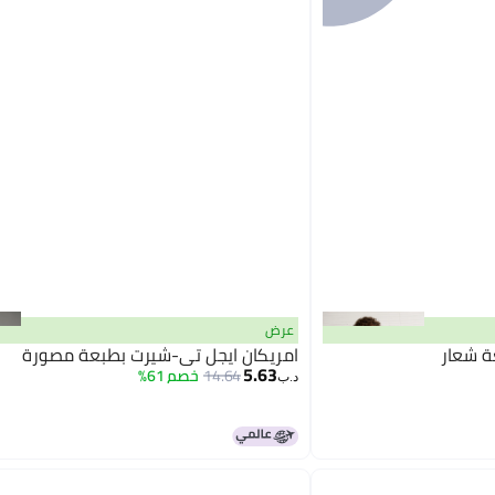
عرض
ة شعار
امريكان ايجل تي-شيرت بطبعة مصورة
5.63
14.64
خصم 61%
د.ب‏