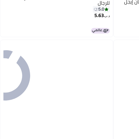
ن إيجل
للرجال
5.0
2
5.63
د.ب‏