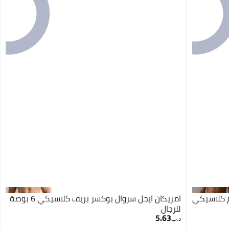
م كلاسيكي
امريكان ايجل سروال بوكسر بريف كلاسيكي 6 بوصة
للرجال
5.63
د.ب‏