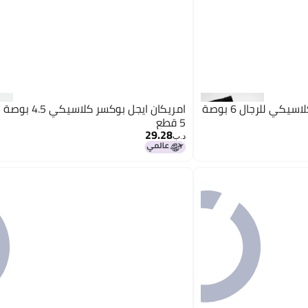
امريكان ايجل سروال بوكسر كلاسيكي للرجال 6 بوصة
امريكان ايجل بوكسر 
5 قطع
29.28
د.ب‏