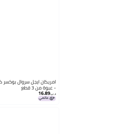
- عبوة من 3 قطع
16.89
د.ب‏