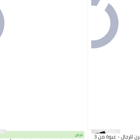
عرض
امريكان ايجل شورت بوكسر مرن للرجال - عبوة من 3