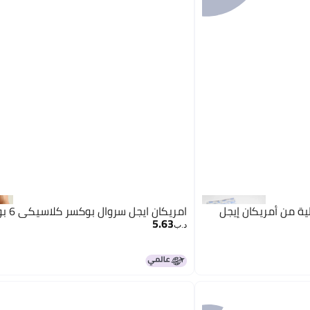
ة من أمريكان إيجل
امريكان ايجل سروال بوكسر كلاسيكي 6 بوصة
5.63
د.ب‏