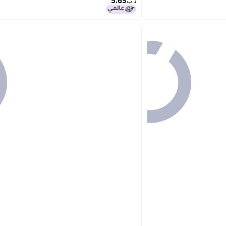
5.63
د.ب‏