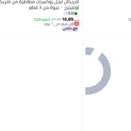
امريكان ايجل بوكسرات مطاطية من أمريكا
أوتفيترز - عبوة من 3 قطع
5.0
1
16.89
21.29
خصم 20%
د.ب‏
أقل سعر في 7 يوم
أقل سعر في 7 يوم