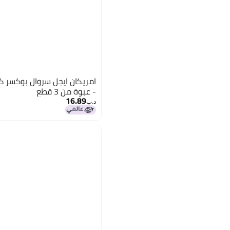
- عبوة من 3 قطع
16.89
د.ب‏