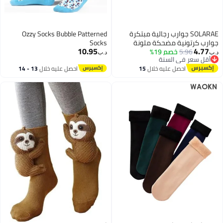
SOLARAE جوارب رجالية مبتكرة
Ozzy Socks Bubble Patterned
رب كرتونية مضحكة ملونة
Socks
10.95
4.77
5.96
خصم 19%
ية فاخرة مجنونة جوارب كاجوال
‏
د.ب‏
أقل سعر في السنة
جال والنساء
أقل سعر في السنة
احصل عليه خلال
15
احصل عليه خلال
13 - 14
اغسطس
اغسطس