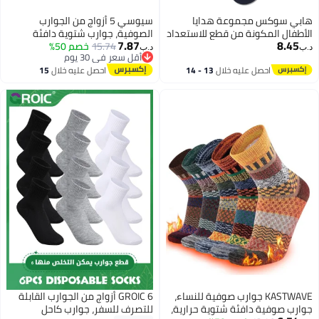
بي سوكس مجموعة هدايا
سيوسي 5 أزواج من الجوارب
الأطفال المكونة من قطع للاستعداد
الصوفية، جوارب شتوية دافئة
7.87
8.45
لج
15.74
خصم 50%
سميكة متماسكة كلاسيكية مريحة
‏
د.ب‏
أقل سعر في 30 يوم
وناعمة وجميلة هدايا المقصورة
أقل سعر في 30 يوم
احصل عليه خلال
13 - 14
احصل عليه خلال
15
للنساء والرجال
اغسطس
اغسطس
KASTWAVE جوارب صوفية للنساء،
GROIC 6 أزواج من الجوارب القابلة
رب صوفية دافئة شتوية حرارية،
للتصرف للسفر، جوارب كاحل