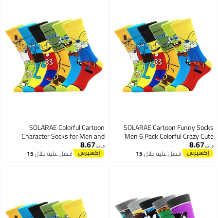
SOLARAE Colorful Cartoon
SOLARAE Cartoon Funny So
Character Socks for Men and
Men 6 Pack Colorful Crazy C
8.67
8.67
Women - 6 Pack of Fun, Crazy, and
Character Patterned Cot
‏
د.ب‏
Cute Patterned Cotton Dress Crew
Novelty Dress Crew Socks Wo
احصل عليه خلال
15
احصل عليه خلال
15
اغسطس
اغسطس
Socks, Fits Size 8-12
Size 8-12 (Multicolored
(Multicolored-2)