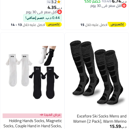
6.74
13.49
خصم 50%
ارب صوفية دافئة شتوية سميكة
مضغوطة للرجال والنساء، جوارب
3.2
4
‏
أقل سعر في 30 يوم
ط للنساء والرجال
مضغوطة قابلة للتصرف، جوارب
4.35
د.ب‏
6
أقل سعر في 30 يوم
جري بدعم قوس القدم قابلة
أقل سعر في 30 يوم
للتنفس
أقل سعر في 30 يوم
0.44 د.ب. خصم إضافي!
احصل عليه خلال
15
احصل عليه خلال
13 - 14
اغسطس
اغسطس
عرض الميجا 📣
Excefore Ski Socks Mens 
Holding Hands Socks, Magnetic
Women [2 Pack], Warm Mer
15.59
Socks, Couple Hand in Hand Socks,
Wool Ski Socks for Ski
‏