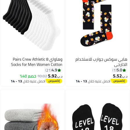
بي سوكس جوارب للاستخدام
وهاواي 8 Pairs Crew Athletic
ارجي
Socks for Men Women Cotton
Moisture Wicking Cushion Crew
4.9
5.0
21
1
Socks for Sport Running Traveling,
5.92
5.52
10.02
خصم 40%
‏
د.ب‏
White & Black
احصل عليه خلال
13 - 14
احصل عليه خلال
13 - 14
اغسطس
اغسطس