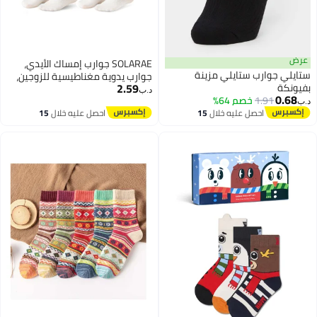
ض
SOLARAE جوارب إمساك الأيدي،
يلي جوارب ستايلي مزينة
جوارب يدوية مغناطيسية للزوجين،
2.59
ونكة
جوارب متوسطة أنثوية مضحكة،
د.ب‏
0.68
1.91
خصم 64%
جوارب إمساك الأيدي للزوجين،
‏
احصل عليه خلال
15
احصل عليه خلال
15
جوارب مضحكة، جوارب متطابقة
اغسطس
اغسطس
للزوجين، جوارب متوسطة (2 بيضاء)