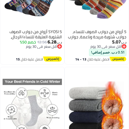
أزواج من جوارب الصوف للنساء،
SYOSI 5 أزواج من جوارب الصوف
رب شتوية مريحة وناعمة، جوارب
الشتوية العتيقة للنساء/الرجال،
6.28
5.07
كة دافئة بتصميم قديم للنساء
12.56
خصم 50%
جوارب صوف ناعمة ومريحة، جوارب
‏
د.ب‏
أقل سعر في 30 يوم
أقل سعر في 30 يوم
سميكة للجزمة، جوارب مريحة،
أقل سعر في 30 يوم
أقل سعر في 30 يوم
جوارب صوفية للجزمة، جوارب صوف
ب. خصم إضافي!
عتيقة أنيقة ومريحة، جوارب صوف
احصل عليه خلال
13 - 14
احصل عليه خلال
15
دافئة
اغسطس
اغسطس