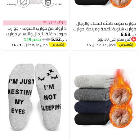
عرض الميجا 📣
رب صوف دافئة للنساء والرجال،
5 أزواج من جوارب الصوف - جوارب
رب شتوية ناعمة ومريحة، جوارب
6.63
صوف دافئة للرجال والنساء، جوارب
رية سميكة محبوكة (5 أزواج)
‏
5.52
أقل سعر في 30 يوم
7.88
خصم 29%
فريق فائقة النعومة وجوارب
د.ب‏
أقل سعر في 30 يوم
الأحذية، جوارب مسحوبة سميكة
احصل عليه خلال
15
احصل عليه خلال
13 - 14
اغسطس
اغسطس
دافئة