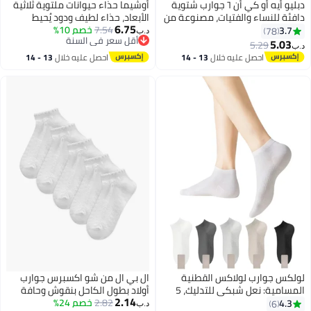
دبليو أيه أو كي أن ٦ جوارب شتوية
أوشيما حذاء حيوانات ملتوية ثلاثية
ئة للنساء والفتيات، مصنوعة من
الأبعاد، حذاء لطيف ودود يُحيط
6.75
 الكشمير السميك، أحذية
7.54
خصم 10%
بالجسم، حذاء حراري ناعم وممتع،
3.7
78
د.ب‏
أقل سعر في السنة
لية، جوارب ثلجية مريحة، قابلة
حذاء يدوية من القماش المنسوج
5.03
5.29
‏
أقل سعر في السنة
هوية، ومصممة لتوفير الثبات،
للحيوانات، حذاء طويل دافئ وناعم
احصل عليه خلال
13 - 14
احصل عليه خلال
13 - 14
ري والمشي واللياقة البدنية
ومرح، حذاء شتوي دافئ ودود يُحيط
اغسطس
اغسطس
رياضات الخارجية.
بالجسم، مناسب للرجال والنساء
كس جوارب لولاكس القطنية
ال بي ال من شو اكسبرس جوارب
المسامية: نعل شبكي للتدليك، 5
أولاد بطول الكاحل بنقوش وحافة
2.14
ان، مثالية للنساء
2.82
خصم 24%
مكشكشة وربطة - طقم من قطع
4.3
6
د.ب‏