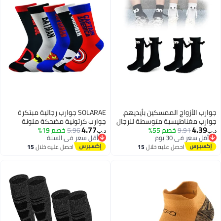
رب الأزواج الممسكين بأيديهم،
SOLARAE جوارب رجالية مبتكرة
ارب مغناطيسية متوسطة للرجال
جوارب كرتونية مضحكة ملونة
4.77
4.39
9.91
خصم 55%
نساء، جوارب مضحكة متطابقة
5.96
خصم 19%
عصرية فاخرة مجنونة جوارب كاجوال
‏
د.ب‏
أقل سعر في 30 يوم
أقل سعر في السنة
زواج، تصميم لطيف ممسك
للرجال والنساء
أقل سعر في 30 يوم
أقل سعر في السنة
احصل عليه خلال
15
احصل عليه خلال
15
أيدي، نمط أنبوب متوسط
اغسطس
اغسطس
عة من 2 باللون الأسود)