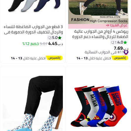
ض الميجا 📣
3 قطع من الجوارب الضاغطة للنساء
ريوكس 4 أزواج من الجوارب عالية
والرجال لتخفيف الدورة الدموية في
غط للرجال والنساء دعم الدورة
ربلة الساق والساق
5.0
2
موية الانتعاش رياضي صالح
4.0
21
4.45
5.07
خصم 12%
د.ب‏
2
يل الجبائر الطيران السفر تعزيز
7.69
#11 في الجوارب النسائية
‏
ية التحمل وتر العرقوب
أقل سعر في 7 يوم
#11 في الجوارب النسائية
احصل عليه خلال
13 - 14
احصل عليه خلال
13 - 14
اغسطس
اغسطس