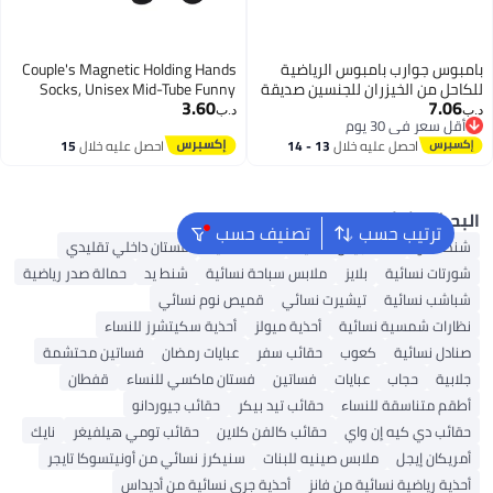
بوس جوارب بامبوس الرياضية
Couple's Magnetic Holding Hands
احل من الخيزران للجنسين صديقة
Socks, Unisex Mid-Tube Funny
3.60
7.06
يئة للرجال والنساء للجري وكرة
Matching Socks, Hand in Hand
‏
د.ب‏
أقل سعر في 30 يوم
يشة وصالة الألعاب الرياضية، عبوة
Design, Perfect Gift for Couples (2
أقل سعر في 30 يوم
احصل عليه خلال
13 - 14
احصل عليه خلال
15
من 3 قطع (مقاس المملكة
Black Pairs)
اغسطس
اغسطس
ة 7-11، أسود)
بحث الشائع
ترتيب حسب
تصنيف حسب
نط ألدو
شنط جيس نسائية
شنط نسائية
فستان داخلي تقليدي
ورتات نسائية
بلايز
ملابس سباحة نسائية
شنط يد
حمالة صدر رياضية
باشب نسائية
تيشيرت نسائي
قميص نوم نسائي
ظارات شمسية نسائية
أحذية ميولز
أحذية سكيتشرز للنساء
نادل نسائية
كعوب
حقائب سفر
عبايات رمضان
فساتين محتشمة
لابية
حجاب
عبايات
فساتين
فستان ماكسي للنساء
قفطان
طقم متناسقة للنساء
حقائب تيد بيكر
حقائب جيوردانو
قائب دي كيه إن واي
حقائب كالفن كلاين
حقائب تومي هيلفيغر
نايك
مريكان إيجل
ملابس صينيه للبنات
سنيكرز نسائي من أونيتسوكا تايجر
حذية رياضية نسائية من فانز
أحذية جري نسائية من أديداس