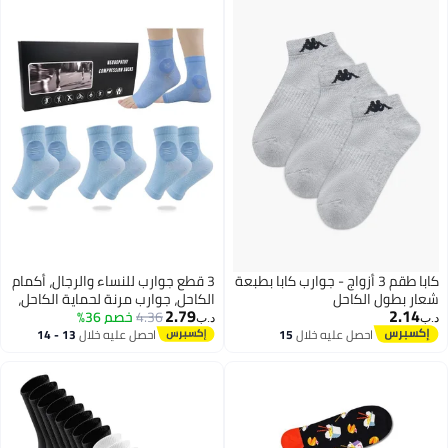
كابا طقم 3 أزواج - جوارب كابا بطبعة
3 قطع جوارب للنساء والرجال، أكمام
ر بطول الكاحل
الكاحل، جوارب مرنة لحماية الكاحل،
2.79
2.14
4.36
خصم 36%
جوارب مهدئة لألم الاعتلال العصبي،
‏
د.ب‏
جوارب ضاغطة مضادة للتعب، مقاس
احصل عليه خلال
15
احصل عليه خلال
13 - 14
اغسطس
اغسطس
M