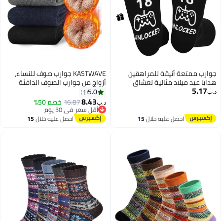
رب ممتعة أنيقة للمراهقين
KASTWAVE جوارب صوف للنساء،
يا عيد ميلاد مثالية لعشاق
أزواج من جوارب الصوف الدافئة
5.17
لعاب
للرجال، جوارب شتوية مريحة ناعمة،
5.0
1
‏
جوارب حرارية سميكة دافئة عتيقة
8.43
16.87
خصم 50%
د.ب‏
للنساء (5 أزواج)
أقل سعر في 30 يوم
أقل سعر في 30 يوم
احصل عليه خلال
15
احصل عليه خلال
15
اغسطس
اغسطس