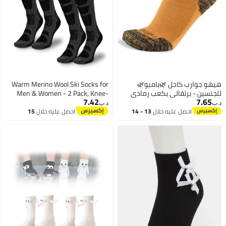
و جوارب كاحل 🌿بامبو🌿
Warm Merino Wool Ski Socks for
نسين - برتقالي بكعب رمادي
Men & Women - 2 Pack, Knee-
7.42
7.65
 - كبير/كبير جدًا - L/XL - L/XL
High, Non-Slip, Perfect for Skiing &
‏
د.ب‏
Snowboarding
احصل عليه خلال
13 - 14
احصل عليه خلال
15
اغسطس
اغسطس