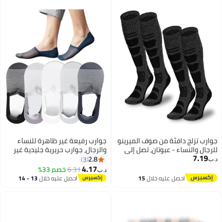
رب تزلج دافئة من صوف الميرينو
جوارب رفيعة غير ظاهرة للنساء
جال والنساء - عبوتان، تصل إلى
والرجال، جوارب حريرية جليدية غير
7.19
كبة، غير قابلة للانزلاق، مثالية
مرئية، جوارب قصيرة غير قابلة
2.8
3
‏
زلج على الجليد والتزحلق على
للانزلاق، جوارب بدون كعب
4.17
6.31
خصم 33%
د.ب‏
لج
احصل عليه خلال
15
احصل عليه خلال
13 - 14
اغسطس
اغسطس