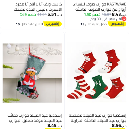
KASTWAVE جوارب صوف للنساء،
كاست ويف أنا لا أنام أنا مجرد
اج من جوارب الصوف الدافئة
الاسترخاء عيني الجدة مضحك
5.51
8.43
16.87
خصم 50%
جال، جوارب شتوية مريحة ناعمة،
11.01
خصم 49%
الجوارب للرجال هدايا عيد ميلاد
‏
د.ب‏
أقل سعر في 30 يوم
رب حرارية سميكة دافئة عتيقة
المرأة الأب صديقها
أقل سعر في 30 يوم
احصل عليه خلال
15
احصل عليه خلال
15
ء (5 أزواج)
اغسطس
اغسطس
دنيا جوارب عيد الميلاد مضحكة
إسكدنيا عيد الميلاد جوارب حقائب
رب عيد الميلاد الدافئة الحرارية
عيد الميلاد موقد معلق الجوارب
8.45
8.56
بتكار هدية جوارب لعيد الميلاد
الأحذية لعطلة ديكور عيد الميلاد
‏
د.ب‏