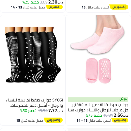
2.30
3.09
خصم 25%
Mid-Tube Socks, Unisex Mid Tube
Snowboarding, Non-Slip, Kn
د.ب‏
Funny Hand In Hand Socks,
احصل عليه خلال
15
احصل عليه خلال
13 - 14
high Wool Ski So
اغسطس
اغسطس
Matching Couple Socks, Funny
Gift, Couple Magnetic Hand Socks
(2 Pairs)
ض
SYOSI جوارب ضغط نحاسية للنساء
رب مرطبة للقدمين المشققتين
والرجال - أفضل دعم للممرضات،
7.77
مرطب للرجال والنساء جوارب سبا
15.54
خصم 50%
الجري، التنزه، التعافي (6 أزواج L/XL)
د.ب‏
2.66
10.81
 للقدمين ليلاً (1 زوج (وردي))
خصم 75%
‏
احصل عليه خلال
13 - 14
احصل عليه خلال
15
اغسطس
اغسطس