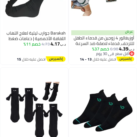
ض
Barakah جوارب ليلية لعلاج التهاب
أوزيغالور 4 زوجين من قدماء الطفل
اللفافة الأخمصية | دعامات ضغط
4.17
زحف، قدماء لاصقة ضد السرعة
4.73
خصم 11%
للوتر العرقوبي وعلاج التهاب
د.ب‏
4.39
6.98
خصم 37%
ميكانيكية لطفل من 0 إلى 4 سنوات
اللفافة الأخمصية | توفر تمددًا
‏
أقل سعر في 30 يوم
انسة.
لطيفًا طوال الليل | خفيفة الوزن |
أقل سعر في 30 يوم
احصل عليه خلال
13 - 14
احصل عليه خلال
15
أسود L XL
اغسطس
اغسطس