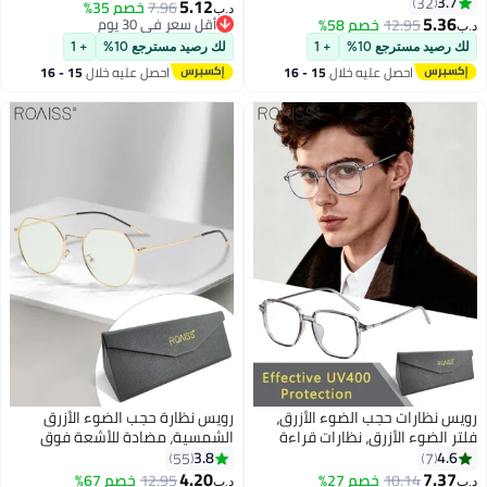
وتر وللقراءة والألعاب
32
للضوء الأزرق، نظارات كمبيوتر
5.12
7.96
خصم 35%
د.ب‏
زيون والهواتف بفلتر الضوء
5.
مستطيلة، مضادة للضوء، مضادة
12.95
خصم 58%
أقل سعر في 30 يوم
، نظارات الموضة المضادة
أقل سعر في 30 يوم
لإجهاد العين، نظارات صداع، أسود
يد مسترجع 10%
+ 1
لك رصيد مسترجع 10%
+ 1
 العين والصداع للنساء
وأزرق
احصل عليه خلال
15 - 16
احصل عليه خلال
15 - 16
 أسود، 50 مم
اغسطس
اغسطس
ظارات حجب الضوء الأزرق،
رويس نظارة حجب الضوء الأزرق
لضوء الأزرق، نظارات قراءة
الشمسية، مضادة للأشعة فوق
وتر، الألعاب، الهواتف
البنفسجية والوهج، نظارات كمبيوتر
3.8
55
7
يونية، نظارات مربعة أنيقة
بفلتر الضوء الأزرق، نظارات دائرية
4.20
7.
10.14
خصم 27%
12.95
خصم 67%
د.ب‏