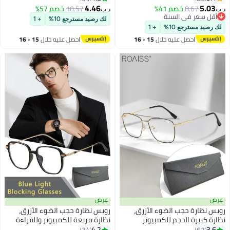
الأزرق ونظارات كمبيوتر
فلتر للضوء الأزرق، نظارات قراءة
4.46
5.
8.67
خصم 41%
10.57
خصم 57%
د.ب‏
لة متغيرة اللون مضادة
مضادة للوهج فوق البنفسجي
 سعر في السنة
لك رصيد مسترجع 10%
+ 1
 سعر في السنة
 العين والصداع، لون بني
لألعاب الكمبيوتر للنساء والرجال،
يد مسترجع 10%
+ 1
أخضر
احصل عليه خلال
15 - 16
احصل عليه خلال
15 - 16
اغسطس
اغسطس
عرض
ظارة حجب الضوء الأزرق،
رويس نظارة حجب الضوء الأزرق،
كبيرة الحجم للكمبيوتر
نظارة مربعة للكمبيوتر وللقراءة
ءة والألعاب والتلفزيون
والألعاب والتلفزيون والهواتف بفلتر
4.2
34
62