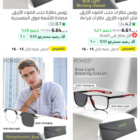
ظارات حجب الضوء الأزرق،
رويس نظارة حجب الضوء الأزرق،
لضوء الأزرق، نظارات قراءة
مضادة للأشعة فوق البنفسجية
وتر، الألعاب، التلفزيون،
والوهج، نظارات كمبيوتر بفلتر الضوء
3.7
30
34
ف، نظارات مربعة أنيقة
الأزرق، نظارات أفياتور متغيرة اللون
6.64
6.
8.45
خصم 21%
11.04
خصم 39%
د.ب‏
لإجهاد العين، نظارات الصداع
للرجال والنساء، رمادي شفاف، 52
 سعر في السنة
لك رصيد مسترجع 10%
+ 1
 سعر في السنة
للرجال والنساء، شفافة رمادية 50
مم
يد مسترجع 10%
+ 1
احصل عليه خلال
15 - 16
احصل عليه خلال
15 - 16
اغسطس
اغسطس