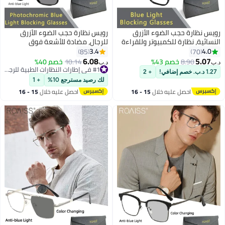
نظارة حجب الضوء الأزرق
رويس نظارة حجب الضوء الأزرق
ية، نظارة للكمبيوتر وللقراءة
للرجال، مضادة للأشعة فوق
اب والتلفزيون والهواتف،
البنفسجية والوهج، نظارات كمبيوتر
3.4
85
70
ت الموضة المضادة لإجهاد
بفلتر الضوء الأزرق، نظارات
6.08
5.
8.90
خصم 43%
10.14
خصم 40%
د.ب‏
 للأشعة فوق البنفسجية
مستطيلة رياضية متغيرة اللون
#1 في إطارات النظارات الطبية للرجال
+ 2
 والرجال
مضادة لإجهاد العين والصداع مع
#1 في إطارات النظارات الطبية للرجال
لك رصيد مسترجع 10%
+ 1
إطار TR خفيف للغاية، 55 مم
احصل عليه خلال
15 - 16
احصل عليه خلال
15 - 16
اغسطس
اغسطس