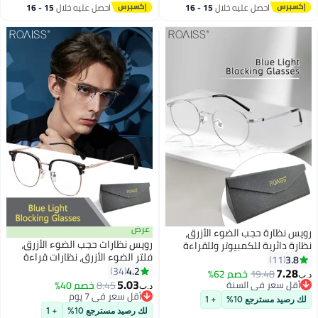
احصل عليه خلال
15 - 16
احصل عليه خلال
15 - 16
اغسطس
اغسطس
عرض
ظارة حجب الضوء الأزرق،
رويس نظارات حجب الضوء الأزرق،
دائرية للكمبيوتر وللقراءة
فلتر الضوء الأزرق، نظارات قراءة
اب والتلفزيون والهواتف بفلتر
11
الكمبيوتر، الألعاب، التلفزيون،
4.2
الأزرق بإطار من التيتانيوم،
34
7.
19.48
خصم 62%
الهواتف، نظارات مربعة أنيقة
5.03
ت الموضة المضادة لإجهاد
 سعر في السنة
8.45
خصم 40%
د.ب‏
مضادة لإجهاد العين، نظارات الصداع
 سعر في السنة
والصداع للنساء والرجال،
أقل سعر في 7 يوم
يد مسترجع 10%
+ 1
أقل سعر في 7 يوم
للرجال والنساء، أسود وذهبي 50 مم
م
لك رصيد مسترجع 10%
+ 1