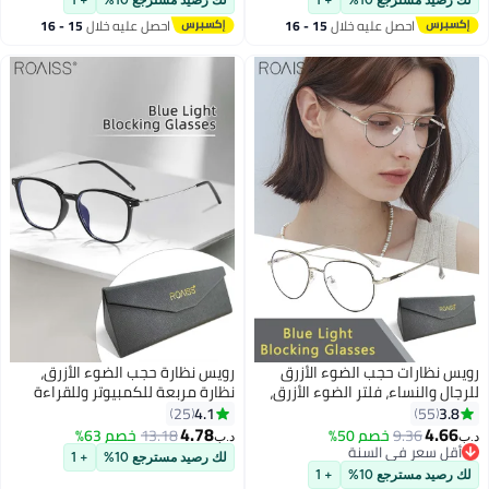
يد مسترجع 10%
+ 1
لك رصيد مسترجع 10%
+ 1
ج للرجال والنساء، رمادي فضي
عصرية مضادة لإجهاد العين والصداع
احصل عليه خلال
15 - 16
احصل عليه خلال
15 - 16
اغسطس
اغسطس
نظارات حجب الضوء الأزرق
رويس نظارة حجب الضوء الأزرق،
 والنساء، فلتر الضوء الأزرق،
نظارة مربعة للكمبيوتر وللقراءة
وتر، القراءة، الألعاب،
والألعاب والتلفزيون والهواتف بفلتر
4.1
25
55
يون، الهواتف، نظارات دائرية
الضوء الأزرق، نظارات الموضة
4.78
4.
9.36
خصم 50%
13.18
خصم 63%
د.ب‏
مضادة لإجهاد العين، نظارات
المضادة لإجهاد العين والصداع
 سعر في السنة
لك رصيد مسترجع 10%
+ 1
 سعر في السنة
 فضية سوداء 52 مم
للنساء والرجال، أسود فضي، 52 مم
يد مسترجع 10%
+ 1