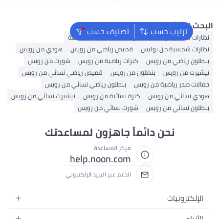
اغسطس
اغسطس
ث الشائع
ترتيب حسب
تصنيف حسب
ات شمسية رجالية
نظارات ذكية
عدسات لاصقة
ات شمسية من بوليس
قميص رياضي من رويس
هودي من رويس
ون رياضي من رويس
كنزات رياضية من رويس
شورت من رويس
رت من رويس
بنطلون من رويس
قميص رياضي نسائي من رويس
ات صدر رياضية من رويس
بنطلون رياضي نسائي من رويس
 نسائي من رويس
كنزة نسائية من رويس
تيشيرت نسائي من رويس
ون نسائي من رويس
شورت نسائي من رويس
نحن دائماً جاهزون لمساعدتك
مركز المساعدة
help.noon.com
الدعم عبر البريد الإلكتروني
إلكترونيات
جوالات
أزياء