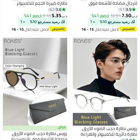
ل مضادة للأشعة فوق
نظارة كبيرة الحجم للكمبيوتر
سجية والوهج ومرشح الضوء
وللقراءة والألعاب والتلفزيون
3.6
62
51
 نظارات قراءة دائرية مضادة
والهواتف بفلتر الضوء الأزرق،
5.35
7.
12.91
خصم 41%
9.18
خصم 41%
د.ب‏
 العين نظارات كمبيوتر
نظارات الموضة المضادة لإجهاد
يد مسترجع 10%
+ 1
لك رصيد مسترجع 10%
+ 1
العين والصداع للنساء والرجال، أسود
احصل عليه خلال
15 - 16
احصل عليه خلال
15 - 16
اغسطس
اغسطس
عرض
ظارة حجب الضوء الأزرق،
رويس نظارة حجب الضوء الأزرق،
دائرية للكمبيوتر وللقراءة
مضادة للأشعة فوق البنفسجية
اب والتلفزيون والهواتف بفلتر