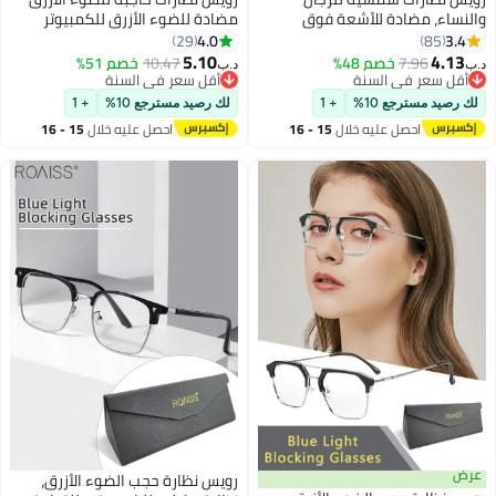
اء، مضادة للأشعة فوق
مضادة للضوء الأزرق للكمبيوتر
جية والوهج، مزودة بفلتر
والقراءة والألعاب والتلفزيون
4.0
29
85
الأزرق، نظارات كمبيوتر
والهواتف نظارات مستديرة عصرية
5.10
4.
7.96
خصم 48%
10.47
خصم 51%
د.ب‏
لة، مضادة للضوء، مضادة
مضادة لإجهاد العين والصداع للرجال
 سعر في السنة
أقل سعر في السنة
 سعر في السنة
 العين، نظارات صداع، لون
والنساء أسود فضي 52 مم
أقل سعر في السنة
يد مسترجع 10%
+ 1
لك رصيد مسترجع 10%
+ 1
وأحمر
احصل عليه خلال
15 - 16
احصل عليه خلال
15 - 16
اغسطس
اغسطس
رويس نظارة حجب الضوء الأزرق،