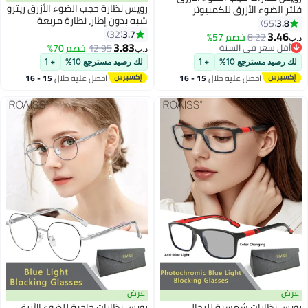
رويس نظارة حجب الضوء الأزرق ريترو
لضوء الأزرق للكمبيوتر
شبه بدون إطار، نظارة مربعة
ءة والألعاب والتلفزيون
55
للكمبيوتر وللقراءة والألعاب
3.7
تف نظارات بيضاوية أنيقة
32
3.
8.22
خصم 57%
والتلفزيون والهواتف بفلتر الضوء
3.83
لإجهاد العين والصداع للرجال
 سعر في السنة
12.95
خصم 70%
د.ب‏
الأزرق، نظارات الموضة المضادة
أسود 49 مم
 سعر في السنة
يد مسترجع 10%
+ 1
لك رصيد مسترجع 10%
+ 1
لإجهاد العين والصداع للنساء
احصل عليه خلال
15 - 16
احصل عليه خلال
15 - 16
والرجال، أسود ذهبي، 50 مم
اغسطس
اغسطس
عرض
نظارات شمسية للرجال
رويس نظارات حاجبة للضوء الأزرق