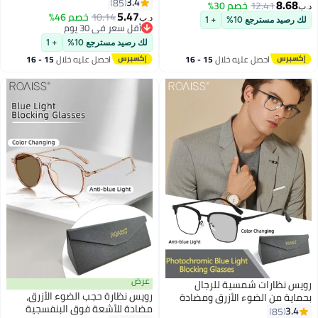
البنفسجية والوهج، نظارات كمبيوتر
3.4
ة ملونة مضادة لإجهاد العين،
85
8.
12.41
خصم 30%
بفلتر الضوء الأزرق، نظارات
5.47
 كمبيوتر، نظارات واقية
10.14
خصم 46%
د.ب‏
يد مسترجع 10%
+ 1
مستطيلة رياضية متغيرة اللون
ف المحمول
أقل سعر في 30 يوم
أقل سعر في 30 يوم
مضادة لإجهاد العين والصداع مع
لك رصيد مسترجع 10%
+ 1
إطار TR خفيف للغاية، 55 مم
احصل عليه خلال
15 - 16
احصل عليه خلال
15 - 16
اغسطس
اغسطس
عرض
نظارات شمسية للرجال
رويس نظارة حجب الضوء الأزرق،
ة من الضوء الأزرق ومضادة
مضادة للأشعة فوق البنفسجية
ة فوق البنفسجية ومرشحة
85