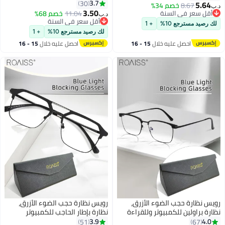
والوهج، نظارات كمبيوتر بفلتر الضوء
3.7
الأزرق ونظارات كمبيوتر
30
5.
8.67
خصم 34%
الأزرق، نظارات أفياتور متغيرة اللون
3.50
لة متغيرة اللون مضادة
 سعر في السنة
11.04
خصم 68%
د.ب‏
للرجال والنساء، بني شفاف، 52 مم
 سعر في السنة
 العين والصداع باللون الأسود
أقل سعر في السنة
يد مسترجع 10%
+ 1
أقل سعر في السنة
لك رصيد مسترجع 10%
+ 1
احصل عليه خلال
15 - 16
احصل عليه خلال
15 - 16
اغسطس
اغسطس
ظارة حجب الضوء الأزرق،
رويس نظارة حجب الضوء الأزرق،
براولين للكمبيوتر وللقراءة
نظارة بإطار الحاجب للكمبيوتر
اب والتلفزيون والهواتف بفلتر
وللقراءة والألعاب والتلفزيون
3.9
51
67