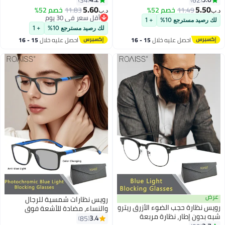
تف بفلتر الضوء الأزرق،
الضوء الأزرق، نظارات الموضة
5.60
5.
11.49
خصم 52%
11.83
خصم 52%
د.ب‏
ت الموضة المضادة لإجهاد
المضادة لإجهاد العين والصداع
أقل سعر في 30 يوم
يد مسترجع 10%
+ 1
والصداع للنساء والرجال، أسود
أقل سعر في 30 يوم
للنساء والرجال، أسود
لك رصيد مسترجع 10%
+ 1
احصل عليه خلال
15 - 16
احصل عليه خلال
15 - 16
اغسطس
اغسطس
رويس نظارات شمسية للرجال
ظارة حجب الضوء الأزرق ريترو
والنساء، مضادة للأشعة فوق
ون إطار، نظارة مربعة
البنفسجية والوهج، مزودة بفلتر
3.4
85