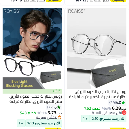
احصل عليه خلال
15 - 16
احصل عليه خلال
15 - 16
اغسطس
اغسطس
عرض
ظارة حجب الضوء الأزرق،
رويس نظارات حجب الضوء الأزرق،
مستديرة للكمبيوتر وللقراءة
فلتر الضوء الأزرق، نظارات قراءة
اب والتلفزيون والهواتف بفلتر
29
الكمبيوتر، الألعاب، الهواتف
4.6
الأزرق، نظارات الموضة
7
6.
16.78
خصم 62%
التلفزيونية، نظارات مربعة أنيقة
5.73
ة لإجهاد العين والصداع
 سعر في السنة
10.14
خصم 43%
د.ب‏
مضادة لإجهاد العين والصداع للرجال
 والرجال، أسود
 سعر في السنة
بتخلّص بسرعة
يد مسترجع 10%
+ 1
والنساء، أسود 52 مم
بتخلّص بسرعة
لك رصيد مسترجع 10%
+ 1