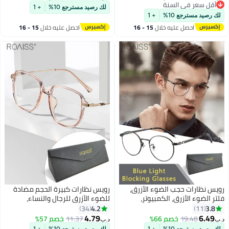
لإجهاد العين والصداع للرجال
متغيرة اللون مضادة لإجهاد العين
 سعر في السنة
لك رصيد مسترجع 10%
+ 1
 سعر في السنة
، رمادي شفاف 52 مم
والصداع للرجال والنساء، ذهبي
يد مسترجع 10%
+ 1
احصل عليه خلال
15 - 16
احصل عليه خلال
15 - 16
اغسطس
اغسطس
ظارات حجب الضوء الأزرق،
رويس نظارات كبيرة الحجم مضادة
لضوء الأزرق، الكمبيوتر،
للضوء الأزرق للرجال والنساء،
ة، الألعاب، الهواتف
بعدسات شفافة، إطار مربع، فلتر
4.2
34
11
يونية، نظارات دائرية بإطار من
للضوء الأزرق، كمبيوتر، ألعاب،
4.79
6.
19.48
خصم 66%
11.37
خصم 57%
د.ب‏
نيوم، نظارات عصرية مضادة
تلفزيون، هاتف محمول، نظارات