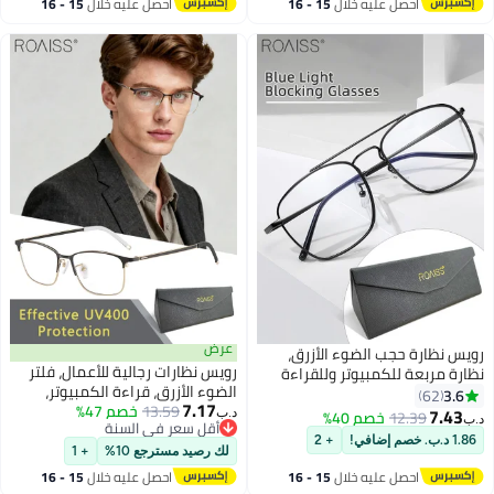
احصل عليه خلال
15 - 16
احصل عليه خلال
15 - 16
اغسطس
اغسطس
عرض
ظارة حجب الضوء الأزرق،
رويس نظارات رجالية للأعمال، فلتر
مربعة للكمبيوتر وللقراءة
الضوء الأزرق، قراءة الكمبيوتر،
اب والتلفزيون والهواتف بفلتر
62
7.17
13.59
خصم 47%
الألعاب، التلفزيون، الهواتف، نظارات
الأزرق، نظارات الموضة
7.
12.39
خصم 40%
د.ب‏
أقل سعر في السنة
مستطيلة، نظارات مضادة لإجهاد
ة لإجهاد العين والصداع
+ 2
أقل سعر في السنة
العين، نظارات الصداع، نظارات
والرجال، أسود، 54 مم
لك رصيد مسترجع 10%
+ 1
كلاسيكية، أسود ذهبية
احصل عليه خلال
15 - 16
احصل عليه خلال
15 - 16