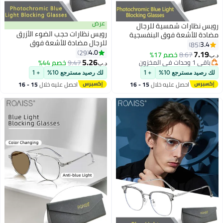
عرض
نظارات شمسية للرجال
رويس نظارات حجب الضوء الأزرق
 للأشعة فوق البنفسجية
للرجال مضادة للأشعة فوق
ج ومرشح الضوء الأزرق
85
البنفسجية والوهج، نظارات قراءة
4.0
ات كمبيوتر مستطيلة متغيرة
29
7.
8.67
خصم 17%
بفلتر للضوء الأزرق، نظارات سداسية
5.26
مضادة لإجهاد العين والصداع
في المخزون
9.47
خصم 44%
د.ب‏
الشكل متغيرة اللون مضادة لإجهاد
في المخزون
يد مسترجع 10%
+ 1
لك رصيد مسترجع 10%
+ 1
العين، نظارات واقية للكمبيوتر
احصل عليه خلال
15 - 16
احصل عليه خلال
15 - 16
اغسطس
اغسطس