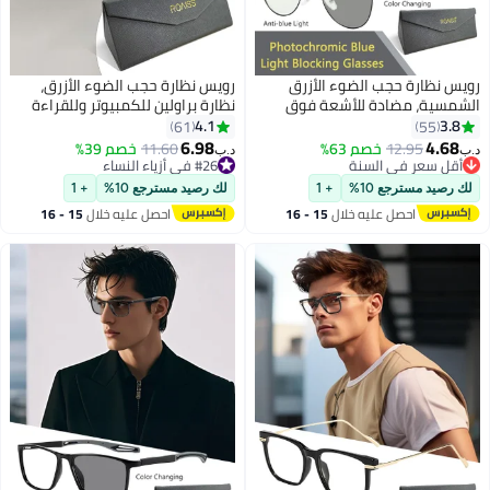
نظارة حجب الضوء الأزرق
رويس نظارة حجب الضوء الأزرق،
ية، مضادة للأشعة فوق
نظارة براولين للكمبيوتر وللقراءة
جية والوهج، نظارات كمبيوتر
والألعاب والتلفزيون والهواتف بفلتر
4.1
61
55
الضوء الأزرق، نظارات دائرية
الضوء الأزرق، نظارات الموضة
6.98
4.
12.95
خصم 63%
11.60
خصم 39%
د.ب‏
 اللون مضادة لإجهاد العين
المضادة لإجهاد العين والصداع
 سعر في السنة
#26 في أزياء النساء
 سعر في السنة
اع للرجال والنساء، أسود فضي
#26 في أزياء النساء
للنساء والرجال، أسود، 52 مم
يد مسترجع 10%
+ 1
لك رصيد مسترجع 10%
+ 1
احصل عليه خلال
15 - 16
احصل عليه خلال
15 - 16
اغسطس
اغسطس