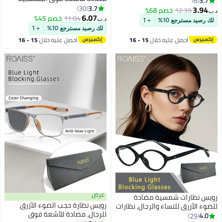
6
والوهج، نظارات كمبيوتر بفلتر الضوء
3.7
الأزرق، نظارات الموضة
30
3.
12.39
خصم 68%
الأزرق، نظارات أفياتور متغيرة اللون
6.07
ة لإجهاد العين والصداع
11.04
خصم 45%
د.ب‏
يد مسترجع 10%
+ 1
للرجال والنساء، أسود ذهبي، 52 مم
ء والرجال، فضي رمادي
لك رصيد مسترجع 10%
+ 1
احصل عليه خلال
15 - 16
احصل عليه خلال
15 - 16
اغسطس
اغسطس
عرض
نظارات شمسية مضادة
رويس نظارة حجب الضوء الأزرق
الأزرق للنساء والرجال، نظارات
للرجال، مضادة للأشعة فوق
ضوء الأزرق، نظارات قراءة
29