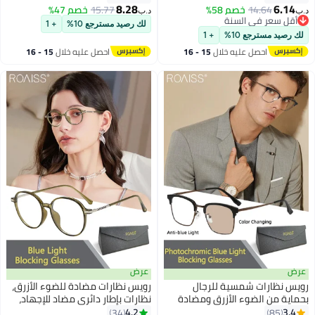
الأزرق، نظارات الموضة
والهواتف بفلتر الضوء الأزرق،
8.28
6.
14.64
خصم 58%
15.77
خصم 47%
د.ب‏
ة لإجهاد العين والصداع
نظارات الموضة المضادة لإجهاد
 سعر في السنة
لك رصيد مسترجع 10%
+ 1
 سعر في السنة
والرجال، أسود، 54 مم
العين والصداع للنساء والرجال، أسود
يد مسترجع 10%
+ 1
احصل عليه خلال
15 - 16
احصل عليه خلال
15 - 16
اغسطس
اغسطس
عرض
نظارات شمسية للرجال
رويس نظارات مضادة للضوء الأزرق،
ة من الضوء الأزرق ومضادة
نظارات بإطار دائري مضاد للإجهاد،
ة فوق البنفسجية ومرشحة
نظارات بإطار دائري مضاد للإجهاد،
4.2
34
85