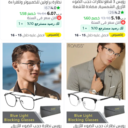
رويس 3 قطع نظارات حجب الضوء
نظارة براولين للكمبيوتر وللقراءة
ق الشمسية، مضادة للأشعة
والألعاب والتلفزيون والهواتف بفلتر
4.0
67
لبنفسجية والوهج، نظارات
26
الضوء الأزرق، نظارات الموضة
6.07
14.64
خصم 58%
د.ب‏
ر بفلتر الضوء الأزرق، نظارات
5.
المضادة لإجهاد العين والصداع
13.18
خصم 60%
أقل سعر في السنة
ين المتغيرة اللون للرجال
 سعر في السنة
أقل سعر في السنة
للنساء والرجال، أسود وفضي رمادي،
لك رصيد مسترجع 10%
+ 1
ء
 سعر في السنة
54 مم
يد مسترجع 10%
+ 1
احصل عليه خلال
15 - 16
احصل عليه خلال
15 - 16
اغسطس
اغسطس
نظارات حجب الضوء الأزرق
رويس نظارة حجب الضوء الأزرق،