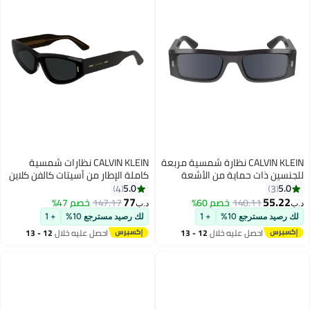
CALVIN KLEIN نظارة شمسية مربعة
CALVIN KLEIN نظارات شمسية
 حماية من الأشعة
كاملة الإطار من أسيتات كالفن كلاين
فوق البنفسجية - CK23537S-059-
CK24534S 5419 (001) باللون
5.0
4
الأسود
77
140.
خصم 60%
147.17
خصم 47%
د.ب‏
ع 10%
+ 1
لك رصيد مسترجع 10%
+ 1
صل عليه خلال
12 - 13
احصل عليه خلال
12 - 13
سطس
اغسطس