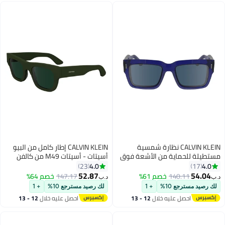
CALVIN KLEIN نظارة شمسية
CALVIN KLEIN إطار كامل من البيو
ماية من الأشعة فوق
أسيتات - أسيتات M49 من كالفن
البنفسجية للرجال - CK23538S-
كلاين نظارات شمسية CK24510S
4.0
23
400-5518 - مقاس العدسة: 55
5122 (300) أخضر
52.87
140.
خصم 61%
147.17
خصم 64%
د.ب‏
ع 10%
+ 1
لك رصيد مسترجع 10%
+ 1
صل عليه خلال
12 - 13
احصل عليه خلال
12 - 13
سطس
اغسطس