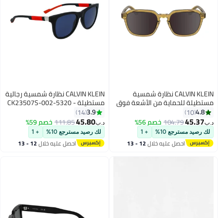
CALVIN KLEIN نظارة شمسية
CALVIN KLEIN نظارة شمسية رجالية
ماية من الأشعة فوق
مستطيلة - CK23507S-002-5320
البنفسجية للرجال - CK23533S-
- مقاس العدسة: 53 ملم
3.9
14
208-5320 - مقاس العدسة: 53
45.80
104.
خصم 56%
111.85
خصم 59%
د.ب‏
ع 10%
+ 1
لك رصيد مسترجع 10%
+ 1
صل عليه خلال
12 - 13
احصل عليه خلال
12 - 13
سطس
اغسطس