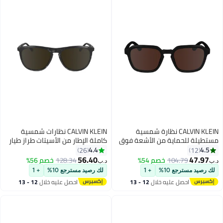
CALVIN KLEIN نظارة شمسية
CALVIN KLEIN نظارات شمسية
ماية من الأشعة فوق
كاملة الإطار من الأسيتات طراز طيار
البنفسجية للرجال - CK23533S-
من كالفن كلاين CK24508S 5518
4.4
26
001-5320 - مقاس العدسة: 53
(017) أسود هافانا
56.40
104.
خصم 54%
128.34
خصم 56%
د.ب‏
ع 10%
+ 1
لك رصيد مسترجع 10%
+ 1
صل عليه خلال
12 - 13
احصل عليه خلال
12 - 13
سطس
اغسطس