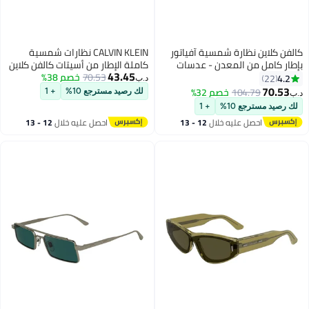
نظارة شمسية آفياتور
CALVIN KLEIN نظارات شمسية
من المعدن - عدسات
كاملة الإطار من أسيتات كالفن كلاين
43.45
70.53
CK24504S 5617 (001) سوداء
خصم 38%
د.ب‏
104.
خصم 32%
لك رصيد مسترجع 10%
+ 1
ع 10%
+ 1
صل عليه خلال
12 - 13
احصل عليه خلال
12 - 13
سطس
اغسطس