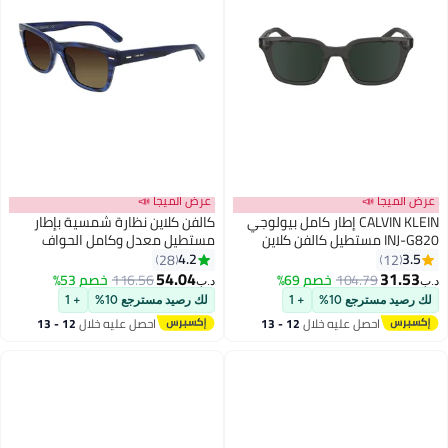
عرض الميجا 📣
CALVIN KLEIN إطار كامل بيولوجي
كالفن كلاين نظارة شمسية بإطار
INJ- مستطيل كالفن كلاين
مستطيل معدل وكامل الحواف
شمس CK24506S 4921 (020)
ومصنوع من الأسيتات طراز
4.2
28
CK21528S-416-5318 رجال
54.04
104.
خصم 69%
116.56
خصم 53%
د.ب‏
ع 10%
+ 1
لك رصيد مسترجع 10%
+ 1
صل عليه خلال
12 - 13
احصل عليه خلال
12 - 13
سطس
اغسطس