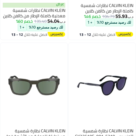
عرض
CALVIN KLEIN نظارات شمسية
CALVIN KLEIN نظارات شمسية
 من كالفن كلاين
معدنية كاملة الإطار من كالفن كلاين
104.
خصم 46%
CK25505S 5815 (001) باللون
54.04
135.40
خصم 60%
CK25100S 5318 (002) باللون
د.ب‏
ع 10%
+ 1
الأسود غير اللامع
لك رصيد مسترجع 10%
+ 1
صل عليه خلال
12 - 13
احصل عليه خلال
12 - 13
سطس
اغسطس
CALVIN KLEIN نظارة شمسية
CALVIN KLEIN نظارة شمسية