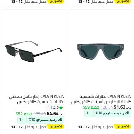
صل عليه خلال
12 - 13
احصل عليه خلال
12 - 13
سطس
اغسطس
CALVIN KLEIN نظارات شمسية
CALVIN KLEIN إطار كامل معدني
 من أسيتات كالفن كلاين
نظارات شمسية كالفن كلاين
128.
خصم 59%
CK25539S 5419 (400) زرقاء
CK24111S 5518 (002) أسود غير
4.2
11
لامع
64.64
135.40
خصم 52%
ع 10%
+ 1
د.ب‏
لك رصيد مسترجع 10%
+ 1
صل عليه خلال
12 - 13
احصل عليه خلال
12 - 13
سطس
اغسطس