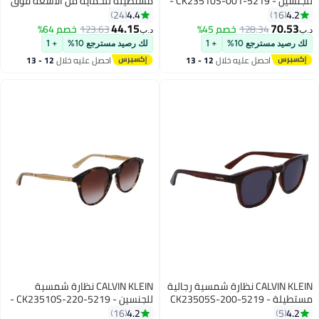
للجنسين - CK23510S-001-5219 -
مستطيلة للحماية من الأشعة فوق
 ملم
البنفسجية للجنسين - CK23539S-
4.4
24
035-5121 - مقاس العدسة: 51
44.15
128.
خصم 45%
123.63
خصم 64%
د.ب‏
ملم
ع 10%
+ 1
لك رصيد مسترجع 10%
+ 1
صل عليه خلال
12 - 13
احصل عليه خلال
12 - 13
سطس
اغسطس
CALVIN KLEIN نظارة شمسية رجالية
CALVIN KLEIN نظارة شمسية
ستطيلة - CK23505S-200-5219
للجنسين - CK23510S-220-5219 -
52 ملم
مقاس العدسة: 52 ملم
4.2
16