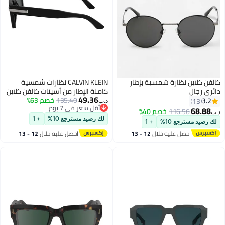
نظارة شمسية بإطار
CALVIN KLEIN نظارات شمسية
كاملة الإطار من أسيتات كالفن كلاين
49.36
135.40
خصم 63%
Ck25503S N 5120 (001) سوداء
د.ب‏
أقل سعر في 7 يوم
116.
خصم 40%
أقل سعر في 7 يوم
لك رصيد مسترجع 10%
+ 1
ع 10%
+ 1
صل عليه خلال
12 - 13
احصل عليه خلال
12 - 13
سطس
اغسطس