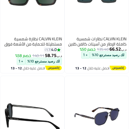
CALVIN KLEIN نظارات شمسية
CALVIN KLEIN نظارة شمسية
 من أسيتات كالفن كلاين
مستطيلة للحماية من الأشعة فوق
135.
CK25) رمادي
خصم 50%
البنفسجية للرجال - CK23538S-
4.0
17
235-5518 - مقاس العدسة: 55
58.75
140.11
خصم 58%
ع 10%
+ 1
د.ب‏
ملم
لك رصيد مسترجع 10%
+ 1
صل عليه خلال
12 - 13
احصل عليه خلال
12 - 13
سطس
اغسطس