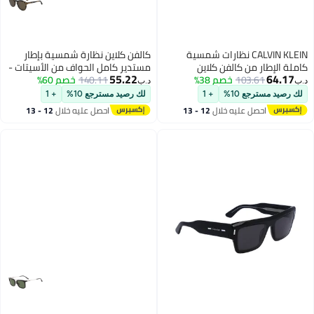
CALVIN KLEIN نظارات شمسية
كالفن كلاين نظارة شمسية بإطار
 من كالفن كلاين
مستدير كامل الحواف من الأسيتات -
55.22
103.
خصم 38%
CK25536S 5420 (330) شفاف
مقاس العدسة: 54 مم رجال
140.11
خصم 60%
د.ب‏
ع 10%
+ 1
لك رصيد مسترجع 10%
+ 1
صل عليه خلال
12 - 13
احصل عليه خلال
12 - 13
سطس
اغسطس