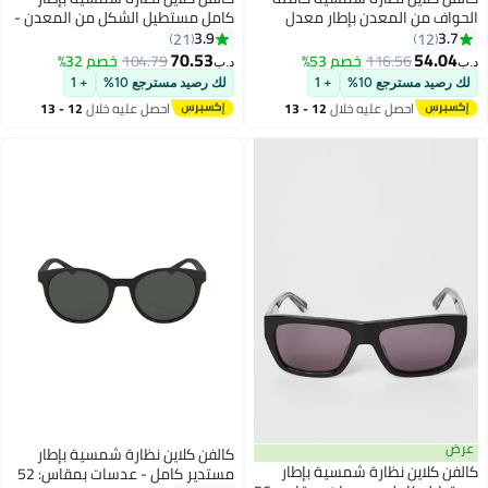
لمعدن بإطار معدل
كامل مستطيل الشكل من المعدن -
مستطيل الشكل طراز CK21128S-
عدسات بمقاس: 60 مم رجال
3.9
21
70.53
116.
خصم 53%
104.79
خصم 32%
د.ب‏
ع 10%
+ 1
لك رصيد مسترجع 10%
+ 1
صل عليه خلال
12 - 13
احصل عليه خلال
12 - 13
سطس
اغسطس
كالفن كلاين نظارة شمسية بإطار
نظارة شمسية بإطار
مستدير كامل - عدسات بمقاس: 52