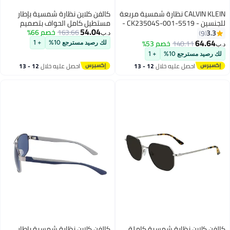
CALVIN KLEIN نظارة شمسية مربعة
كالفن كلاين نظارة شمسية بإطار
للجنسين - CK23504S-001-5519 -
مستطيل كامل الحواف بتصميم
54.04
 ملم
163.66
معدّل من الأسيتات رجال
خصم 66%
د.ب‏
140.
خصم 53%
لك رصيد مسترجع 10%
+ 1
ع 10%
+ 1
صل عليه خلال
12 - 13
احصل عليه خلال
12 - 13
سطس
اغسطس
 نظارة شمسية كاملة
كالفن كلاين نظارة شمسية بإطار