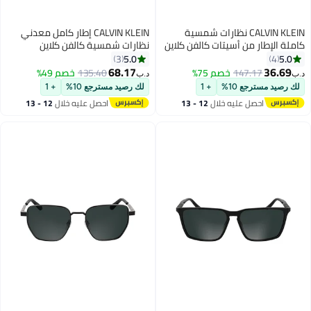
CALVIN KLEIN نظارات شمسية
CALVIN KLEIN إطار كامل معدني
 من أسيتات كالفن كلاين
نظارات شمسية كالفن كلاين
CK) بني فاتح
CK24111S 5518 (716) ذهبية
5.0
3
فاتحة
68.17
147.
خصم 75%
135.40
خصم 49%
د.ب‏
ع 10%
+ 1
لك رصيد مسترجع 10%
+ 1
صل عليه خلال
12 - 13
احصل عليه خلال
12 - 13
سطس
اغسطس