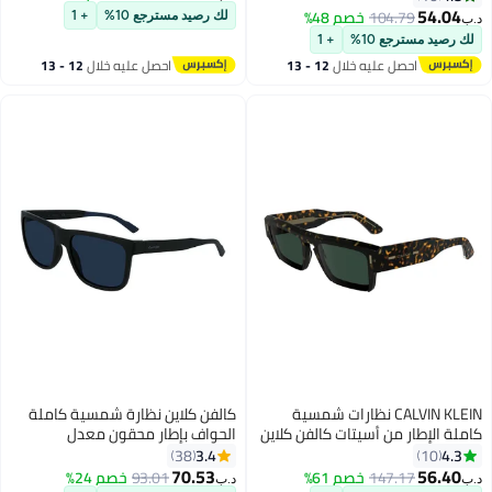
244-5320 - مقاس العدسة: 53
الأسود
104.
خصم 48%
لك رصيد مسترجع 10%
+ 1
ع 10%
+ 1
صل عليه خلال
12 - 13
احصل عليه خلال
12 - 13
سطس
اغسطس
CALVIN KLEIN نظارات شمسية
كالفن كلاين نظارة شمسية كاملة
 من أسيتات كالفن كلاين
الحواف بإطار محقون معدل
C) داكن هافانا
مستطيل الشكل طراز CK21531S-
3.4
38
002-5819 رجال
70.53
147.
خصم 61%
93.01
خصم 24%
د.ب‏