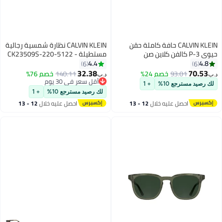
CALVIN KLEIN حافة كاملة حقن
CALVIN KLEIN نظارة شمسية رجالية
 P-3 كالفن كلاين صن
مستطيلة - CK23509S-220-5122
Ck) سليت جراي
- مقاس العدسة: 51 ملم
4.4
6
32.38
93.
خصم 24%
140.11
خصم 76%
د.ب‏
أقل سعر في 30 يوم
ع 10%
+ 1
أقل سعر في 30 يوم
لك رصيد مسترجع 10%
+ 1
صل عليه خلال
12 - 13
احصل عليه خلال
12 - 13
سطس
اغسطس