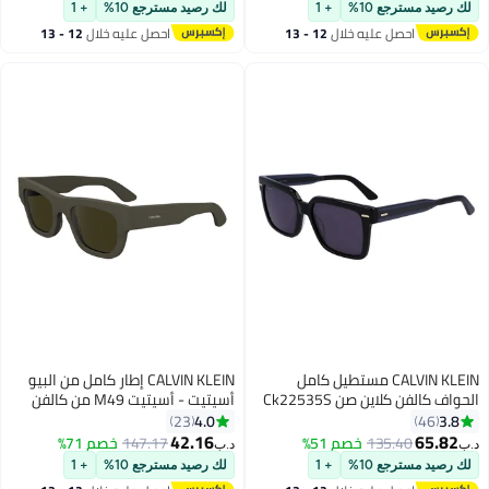
ع 10%
+ 1
لك رصيد مسترجع 10%
+ 1
صل عليه خلال
12 - 13
احصل عليه خلال
12 - 13
سطس
اغسطس
CALVIN KLEIN مستطيل كامل
CALVIN KLEIN إطار كامل من البيو
الحواف كالفن كلاين صن Ck22535S
أسيتيت - أسيتيت M49 من كالفن
كلاين نظارات شمسية CK24510S
4.0
23
5122 (260) توب
42.16
135.
خصم 51%
147.17
خصم 71%
د.ب‏
ع 10%
+ 1
لك رصيد مسترجع 10%
+ 1