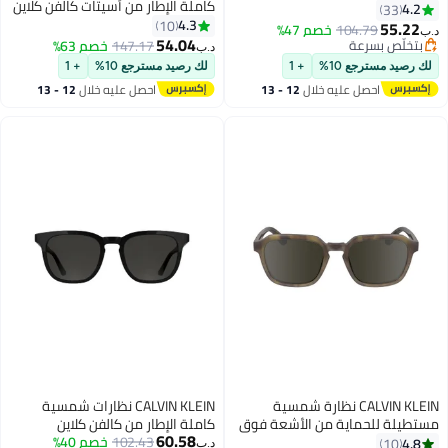
كاملة الإطار من أسيتات كالفن كلاين
البنفسجية - CK23534S-330-5420
CK24532S 5420 (261) كراميل
4.3
54 ملم
10
104.
خصم 47%
54.04
رعة
147.17
خصم 63%
د.ب‏
رعة
ع 10%
+ 1
لك رصيد مسترجع 10%
+ 1
صل عليه خلال
12 - 13
احصل عليه خلال
12 - 13
سطس
اغسطس
CALVIN KLEIN نظارة شمسية
CALVIN KLEIN نظارات شمسية
ماية من الأشعة فوق
كاملة الإطار من كالفن كلاين
60.58
البنفسجية للرجال - CK23533S-
102.43
خصم 40%
CK25536S 5420 (001) باللون
د.ب‏