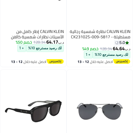
CALVIN KLEIN نظارة شمسية رجالية
CALVIN KLEIN إطار كامل من
ستطيلة - CK23102S-009-5817
الأسيتات نظارات شمسية كالفن
64.17
58 ملم
128.34
خصم 50%
كلاين Ck24538S N 5120 (001)
د.ب‏
أسود
128.
خصم 49%
لك رصيد مسترجع 10%
+ 1
ع 10%
+ 1
صل عليه خلال
12 - 13
احصل عليه خلال
12 - 13
سطس
اغسطس