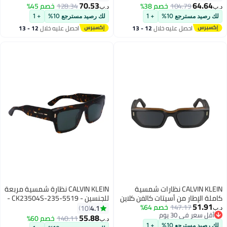
70.53
104.
خصم 38%
128.34
خصم 45%
د.ب‏
ع 10%
+ 1
لك رصيد مسترجع 10%
+ 1
صل عليه خلال
12 - 13
احصل عليه خلال
12 - 13
سطس
اغسطس
CALVIN KLEIN نظارات شمسية
CALVIN KLEIN نظارة شمسية مربعة
 من أسيتات كالفن كلاين
للجنسين - CK23504S-235-5519 -
147.
خصم 64%
CK24500S 5119 (002) أسود/
مقاس العدسة: 55 ملم
4.1
10
 يوم
55.88
140.11
خصم 60%
د.ب‏
 يوم
ع 10%
+ 1