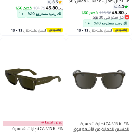
مستطيل كامل - عدسات بمقاس: 56
مم للجنسين
3.5
6
45.80
104.79
خصم 56%
د.ب‏
116.
خصم 60%
لك رصيد مسترجع 10%
+ 1
 يوم
 يوم
ع 10%
+ 1
صل عليه خلال
12 - 13
احصل عليه خلال
12 - 13
سطس
اغسطس
عرض الميجا 📣
CALVIN KLEIN نظارة شمسية
CALVIN KLEIN نظارات شمسية
ماية من الأشعة فوق