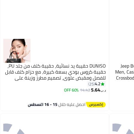
Jeep B
DUNISO حقيبة يد نسائية، حقيبة كتف من جلد PU،
Men, Cas
حقيبة كروس بودي بسعة كبيرة، مع حزام كتف قابل
Crossbod
للفصل ومقبض علوي، تصميم مطرز وزينة على
شكل قوس، مناسبة للتسوق، العمل، المواعيد،
4.2
25
2
السفر
5.64
60% OFF
14.42
د.ب‏
احصل عليه خلال
15 - 16 اغسطس