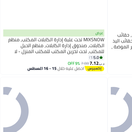
عرض
، حقائب
MIXSNOW تحت علبة إدارة الكابلات المكتب، منظم
حقائب اليد
الكابلات، صندوق إدارة الكابلات، منظم الحبل
ر الموضة ،
للمكتب، تحت تخزين المكتب للمكتب المنزل - لا
حقائب دلو لصديقات ، حقائب بتلات ، حقائب هدايا Qixi
حفرة إلى مكتب الكابلات سباق الأسود
5.0
1
7.12
9% OFF
7.88
د.ب‏
احصل عليه خلال
15 - 16 اغسطس