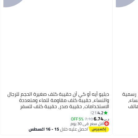
ر رسمية
دبليو أيه أو كي أن حقيبة كتف صغيرة الحجم للرجال
ساء،
والنساء، حقيبة كتف مقاومة للماء ومتعددة
هاتف
الاستخدامات، حقيبة صدر، حقيبة كتف للسفر
خارجية
والمشي لمسافات طويلة، حقيبة يد بتصميم
4.2
21
5
وق
6.74
كلاسيكي مع حزام قابل للفصل، مصنوعة من جلد
5% OFF
7.10
د.ب‏
أقل سعر في 30 يوم
البولي يوريثين، مقاومة للأوساخ والماء، مناسبة
أقل سعر في 30 يوم
احصل عليه خلال
15 - 16 اغسطس
للجنسين، لون أسود.