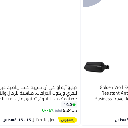
Golden Wolf F
دبليو أيه أو كي أن حقيبة كتف رياضية غي
Resistant Ant
للجري وركوب الدراجات، مناسبة للرجال والن
Business Travel
مصنوعة من النايلون، تحتوي على جيب لل
المحمول، حقيبة أنيقة وعملية للأنشطة ال
4.0
1
5.24
والرياضية، مناسبة للعمل والدراسة والتس
5% OFF
5.52
د.ب‏
والسفر، تصميم للجنسين، لون أسود.
احصل عليه خلال
15 - 16 اغسطس