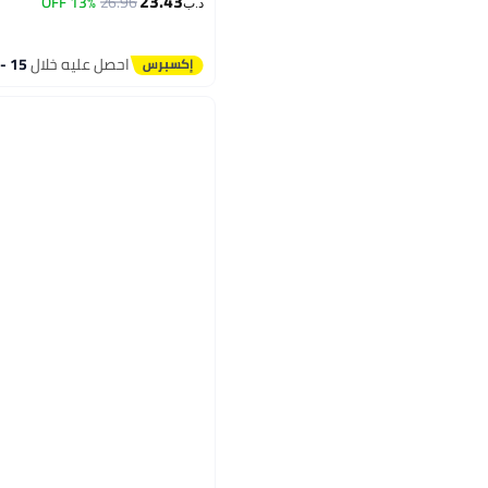
23.43
13% OFF
26.96
د.ب‏
2
احصل عليه خلال
15 - 16 اغسطس