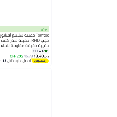
عرض
حجب RFID، حقيبة صدر كت
حقيبة خفيفة مقاومة للماء 
3
والسفر
4.6
11
13.40
20% OFF
16.78
د.ب‏
احصل عليه خلال
15 - 16 اغسطس