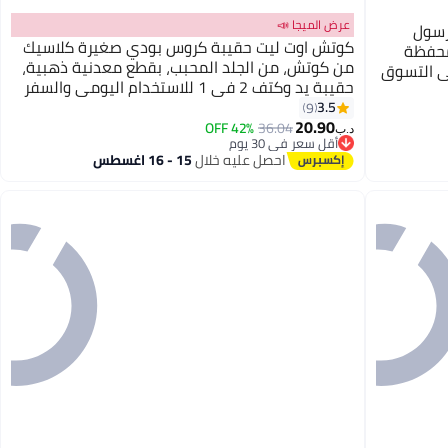
عرض الميجا 📣
رسول
كوتش اوت ليت حقيبة كروس بودي صغيرة كلاسيك
محفظة
من كوتش، من الجلد المحبب، بقطع معدنية ذهبية،
ي التسوق
حقيبة يد وكتف 2 في 1 للاستخدام اليومي والسفر
3.5
9
20.90
42% OFF
36.04
أقل سعر في 30 يوم
د.ب‏
بتخلّص بسرعة
احصل عليه خلال
15 - 16 اغسطس
أقل سعر في 30 يوم