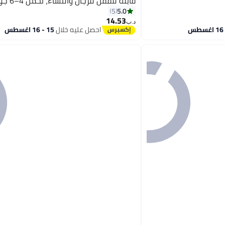
قابلة للقفل
بطاقات ومستندات سفر
5.0
5
2
14.53
د.ب‏
احصل عليه خلال
15 - 16 اغسطس