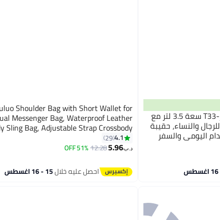
uluo Shoulder Bag with Short Wallet for
Tomtoc حقيبة سلاينغ أفياتور-T33 سعة 3.5 لتر مع
ual Messenger Bag, Waterproof Leather
تف للرجال والنساء، حقيبة
y Sling Bag, Adjustable Strap Crossbody
ام اليومي والسفر
Bag for Men's Travel Office (Black)
4.1
29
5
5.96
51% OFF
12.28
د.ب‏
احصل عليه خلال
15 - 16 اغسطس