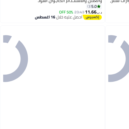
 للرجال والنساء، تحمل 4–6 جوازات سفر،
والعمل والاستخدام الكاجوال أسود
5.0
3
11.66
50% OFF
23.43
د.ب‏
احصل عليه خلال
16 اغسطس