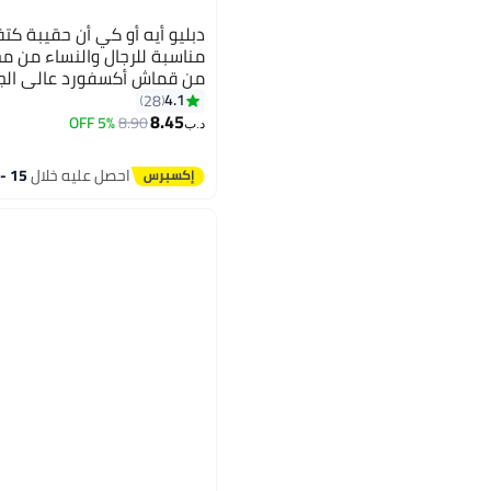
دبليو أيه أو كي أن حقيبة كت
مناسبة للرجال والنساء من م
من قماش أكسفورد عالي الجو
تصميم بسيط وعصري، مثالية
4.1
28
12
8.45
والسفر، لون أسود.
5% OFF
8.90
د.ب‏
احصل عليه خلال
15 - 16 اغسطس