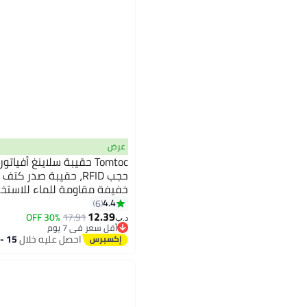
عرض
حجب RFID، حقيبة صدر ك
خفيفة مقاومة للماء للاستخد
2
4.4
6
12.39
30% OFF
17.91
أقل سعر في 7 يوم
د.ب‏
بتخلّص بسرعة
احصل عليه خلال
15 - 16 اغسطس
أقل سعر في 7 يوم