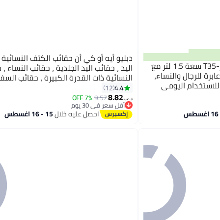
دبليو أيه أو كي أن حقائب الكتف النسائية 
Tomtoc حقيبة سلاينغ أفياتور-T35 سعة 1.5 لتر مع
اليد ، حقائب اليد الجلدية ، حقائب النساء ، 
ف عابرة للرجال والنساء،
النسائية ذات القدرة الكبيرة ، حقائب السف
للاستخدام اليومي
4.4
12
7
8.82
، حقائب النساء (أسود).
7% OFF
9.57
د.ب‏
أقل سعر في 30 يوم
أقل سعر في 30 يوم
احصل عليه خلال
15 - 16 اغسطس